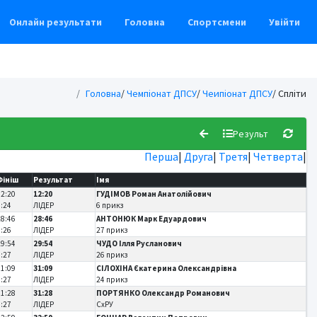
Онлайн результати
Головна
Спортсмени
Увійти
Головна
/
Чемпіонат ДПСУ
/
Чеипіонат ДПСУ
/ Спліти
Результ
Перша
|
Друга
|
Третя
|
Четверта
|
Фініш
Результат
Імя
12:20
12:20
ГУДІМОВ Роман Анатолійович
0:24
ЛІДЕР
6 прикз
28:46
28:46
АНТОНЮК Марк Едуардович
0:26
ЛІДЕР
27 прикз
29:54
29:54
ЧУДО Ілля Русланович
0:27
ЛІДЕР
26 прикз
31:09
31:09
СІЛОХІНА Єкатерина Олександрівна
0:27
ЛІДЕР
24 прикз
31:28
31:28
ПОРТЯНКО Олександр Романович
0:27
ЛІДЕР
СхРУ