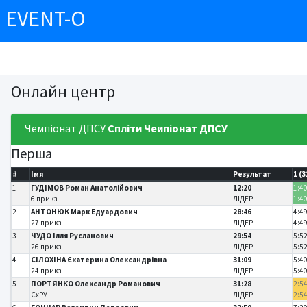
EVENT-O
Онлайн центр
Чемпіонат ДПСУ
Спліти
Чеипіонат ДПСУ
Перша
#
Імя
Результат
1 (3
1
ГУДІМОВ Роман Анатолійович
12:20
1:40
6 прикз
ЛІДЕР
1:4
2
АНТОНЮК Марк Едуардович
28:46
4:49
27 прикз
ЛІДЕР
4:4
3
ЧУДО Ілля Русланович
29:54
5:52
26 прикз
ЛІДЕР
5:5
4
СІЛОХІНА Єкатерина Олександрівна
31:09
5:40
24 прикз
ЛІДЕР
5:4
5
ПОРТЯНКО Олександр Романович
31:28
2:54
СхРУ
ЛІДЕР
2:5