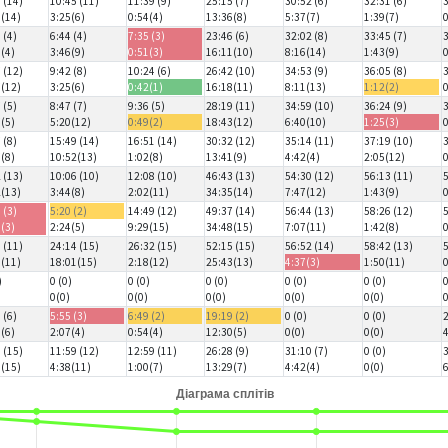
 (14)
10:45 (11)
11:39 (9)
25:15 (7)
30:52 (6)
32:31 (6)
0(14)
3:25(6)
0:54(4)
13:36(8)
5:37(7)
1:39(7)
 (4)
6:44 (4)
7:35 (3)
23:46 (6)
32:02 (8)
33:45 (7)
8(4)
3:46(9)
0:51(3)
16:11(10)
8:16(14)
1:43(9)
 (12)
9:42 (8)
10:24 (6)
26:42 (10)
34:53 (9)
36:05 (8)
7(12)
3:25(6)
0:42(1)
16:18(11)
8:11(13)
1:12(2)
 (5)
8:47 (7)
9:36 (5)
28:19 (11)
34:59 (10)
36:24 (9)
7(5)
5:20(12)
0:49(2)
18:43(12)
6:40(10)
1:25(3)
 (8)
15:49 (14)
16:51 (14)
30:32 (12)
35:14 (11)
37:19 (10)
7(8)
10:52(13)
1:02(8)
13:41(9)
4:42(4)
2:05(12)
 (13)
10:06 (10)
12:08 (10)
46:43 (13)
54:30 (12)
56:13 (11)
2(13)
3:44(8)
2:02(11)
34:35(14)
7:47(12)
1:43(9)
 (3)
5:20 (2)
14:49 (12)
49:37 (14)
56:44 (13)
58:26 (12)
6(3)
2:24(5)
9:29(15)
34:48(15)
7:07(11)
1:42(8)
 (11)
24:14 (15)
26:32 (15)
52:15 (15)
56:52 (14)
58:42 (13)
3(11)
18:01(15)
2:18(12)
25:43(13)
4:37(3)
1:50(11)
)
0 (0)
0 (0)
0 (0)
0 (0)
0 (0)
)
0(0)
0(0)
0(0)
0(0)
0(0)
 (6)
5:55 (3)
6:49 (2)
19:19 (2)
0 (0)
0 (0)
8(6)
2:07(4)
0:54(4)
12:30(5)
0(0)
0(0)
 (15)
11:59 (12)
12:59 (11)
26:28 (9)
31:10 (7)
0 (0)
1(15)
4:38(11)
1:00(7)
13:29(7)
4:42(4)
0(0)