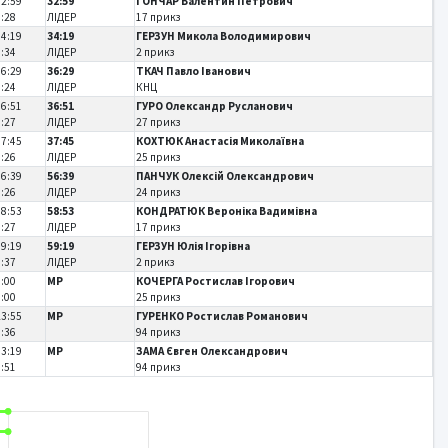
32:59
32:59
ГОНЧАР Валентин Петрович
0:28
ЛІДЕР
17 прикз
34:19
34:19
ГЕРЗУН Микола Володимирович
0:34
ЛІДЕР
2 прикз
36:29
36:29
ТКАЧ Павло Іванович
0:24
ЛІДЕР
КНЦ
36:51
36:51
ГУРО Олександр Русланович
0:27
ЛІДЕР
27 прикз
37:45
37:45
КОХТЮК Анастасія Миколаївна
0:26
ЛІДЕР
25 прикз
56:39
56:39
ПАНЧУК Олексій Олександрович
0:26
ЛІДЕР
24 прикз
58:53
58:53
КОНДРАТЮК Вероніка Вадимівна
0:27
ЛІДЕР
17 прикз
59:19
59:19
ГЕРЗУН Юлія Ігорівна
0:37
ЛІДЕР
2 прикз
0:00
MP
КОЧЕРГА Ростислав Ігорович
0:00
25 прикз
23:55
MP
ГУРЕНКО Ростислав Романович
4:36
94 прикз
33:19
MP
ЗАМА Євген Олександрович
6:51
94 прикз