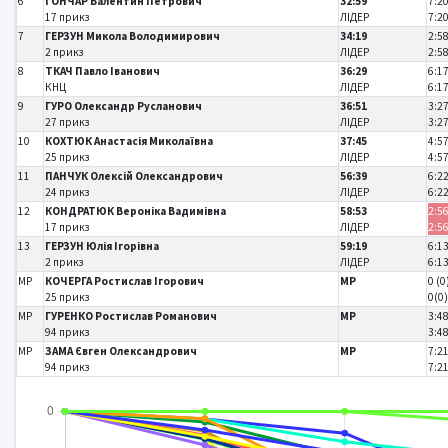
6
ГОНЧАР Валентин Петрович
32:59
7:20
17 прикз
ЛІДЕР
7:2
7
ГЕРЗУН Микола Володимирович
34:19
2:58
2 прикз
ЛІДЕР
2:5
8
ТКАЧ Павло Іванович
36:29
6:17
КНЦ
ЛІДЕР
6:1
9
ГУРО Олександр Русланович
36:51
3:27
27 прикз
ЛІДЕР
3:2
10
КОХТЮК Анастасія Миколаївна
37:45
4:57
25 прикз
ЛІДЕР
4:5
11
ПАНЧУК Олексій Олександрович
56:39
6:22
24 прикз
ЛІДЕР
6:2
12
КОНДРАТЮК Вероніка Вадимівна
58:53
2:56
17 прикз
ЛІДЕР
2:5
13
ГЕРЗУН Юлія Ігорівна
59:19
6:13
2 прикз
ЛІДЕР
6:1
MP
КОЧЕРГА Ростислав Ігорович
MP
0 (0
25 прикз
0(0
MP
ГУРЕНКО Ростислав Романович
MP
3:48
94 прикз
3:4
MP
ЗАМА Євген Олександрович
MP
7:21
94 прикз
7:2