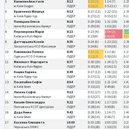
5
Казакова Анастасія
8:12
0:22 (2)
1:14 (7)
1:2
м.Київ Oxygen
ЛІДЕР
0:22(2)
0:52(11)
0:1
6
Кравченко Міланья
8:13
0:27 (12)
1:22 (15)
1:3
м.Київ Лідер-тур
ЛІДЕР
0:27(12)
0:55(15)
0:1
7
Полицька Олеся
8:18
0:29 (18)
1:31 (18)
1:4
Івано-Франківська Азимут
ЛІДЕР
0:29(18)
1:02(20)
0:1
8
Переверзєва Марія
8:22
0:23 (4)
1:04 (3)
1:1
Київська Kyiv Region
ЛІДЕР
0:23(4)
0:41(3)
0:1
9
Дегтярьова Ксенія
8:35
0:24 (6)
1:23 (16)
1:3
Закарпатська КСО Максимум
ЛІДЕР
0:24(6)
0:59(18)
0:1
10
Павлюкова Полина
8:35
0:22 (2)
1:12 (6)
1:2
Одеська КСО О-Компас
ЛІДЕР
0:22(2)
0:50(10)
0:1
11
Милокост Маргарита
8:37
0:30 (20)
1:24 (17)
1:4
Київська Kyiv Region
ЛІДЕР
0:30(20)
0:54(13)
0:2
12
Кошик Карина
8:49
0:27 (12)
1:46 (22)
2:0
м.Київ Лідер-тур
ЛІДЕР
0:27(12)
1:19(25)
0:1
13
Посипайко Софія
8:54
0:32 (22)
1:21 (14)
1:4
м.Київ Sever
ЛІДЕР
0:32(22)
0:49(8)
0:2
14
Лизень Софія
9:13
0:52 (27)
1:51 (23)
2:1
Івано-Франківська Азимут
ЛІДЕР
0:52(27)
0:59(18)
0:2
15
Касьян Олександра
9:22
0:28 (14)
1:17 (10)
1:3
Полтавська КСОТ Центуріон
ЛІДЕР
0:28(14)
0:49(8)
0:1
16
Дуда Уляна
9:42
0:28 (14)
1:14 (7)
1:4
м.Київ Sever
ЛІДЕР
0:28(14)
0:46(7)
0:2
17
Косенко Єлизавета
10:03
0:55 (28)
2:05 (25)
2:2
Черкаська ОНІКС
ЛІДЕР
0:55(28)
1:10(23)
0:1