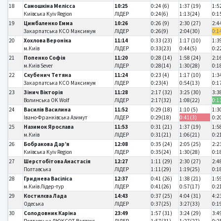
18
Самошкіна Мелісса
10:25
0:24 (6)
1:37 (19)
1:5
Київська Kyiv Region
ЛІДЕР
0:24(6)
1:13(24)
0:1
19
Цимбаленко Емма
10:26
0:26 (9)
2:30 (27)
2:4
Закарпатська КСО Максимум
ЛІДЕР
0:26(9)
2:04(30)
0:1
20
Хохлова Вероніка
11:14
0:33 (23)
1:17 (10)
1:3
м.Київ
ЛІДЕР
0:33(23)
0:44(5)
0:2
21
Попенко Софія
11:20
0:28 (14)
1:58 (24)
2:1
м.Київ Sever
ЛІДЕР
0:28(14)
1:30(28)
0:1
22
Скубенич Тетяна
11:24
0:23 (4)
1:17 (10)
1:3
Закарпатська КСО Максимум
ЛІДЕР
0:23(4)
0:54(13)
0:1
23
Зінич Вікторія
11:28
2:17 (32)
3:25 (30)
3:3
Волинська OK Wolf
ЛІДЕР
2:17(32)
1:08(22)
0:1
24
Василів Василина
11:52
0:29 (18)
1:10 (5)
1:3
Івано-Франківська Азимут
ЛІДЕР
0:29(18)
0:41(3)
0:2
25
Назимок Ярослава
11:53
0:31 (21)
1:37 (19)
1:5
м.Київ
ЛІДЕР
0:31(21)
1:06(21)
0:2
26
Бобракова Дар’я
12:08
0:35 (24)
2:05 (25)
2:2
Київська Kyiv Region
ЛІДЕР
0:35(24)
1:30(28)
0:1
27
Шерстобітова Анастасія
12:27
1:11 (29)
2:30 (27)
2:4
Полтавська
ЛІДЕР
1:11(29)
1:19(25)
0:1
28
Гриднева Васіліса
12:37
0:41 (26)
1:38 (21)
1:5
м.Київ Лідер-тур
ЛІДЕР
0:41(26)
0:57(17)
0:2
29
Костилєва Лада
14:43
0:37 (25)
4:04 (31)
4:2
Одеська
ЛІДЕР
0:37(25)
3:27(33)
0:1
30
Солодовник Каріна
23:49
1:57 (31)
3:24 (29)
3:4
Полтавська ДЮКСОТ Валтекс
ЛІДЕР
1:57(31)
1:27(27)
0:2