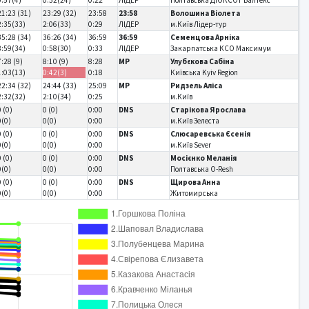
21:23 (31)
23:29 (32)
23:58
23:58
Волошина Віолета
2:35(33)
2:06(33)
0:29
ЛІДЕР
м.Київ Лідер-тур
35:28 (34)
36:26 (34)
36:59
36:59
Семенцова Арніка
8:59(34)
0:58(30)
0:33
ЛІДЕР
Закарпатська КСО Максимум
7:28 (9)
8:10 (9)
8:28
MP
Улубєкова Сабіна
1:03(13)
0:42(3)
0:18
Київська Kyiv Region
22:34 (32)
24:44 (33)
25:09
MP
Ридзель Аліса
2:32(32)
2:10(34)
0:25
м.Київ
0 (0)
0 (0)
0:00
DNS
Старікова Ярослава
0(0)
0(0)
0:00
м.Київ Зелеста
0 (0)
0 (0)
0:00
DNS
Слюсаревська Єсенія
0(0)
0(0)
0:00
м.Київ Sever
0 (0)
0 (0)
0:00
DNS
Мосієнко Меланія
0(0)
0(0)
0:00
Полтавська O-Resh
0 (0)
0 (0)
0:00
DNS
Щирова Анна
0(0)
0(0)
0:00
Житомирська