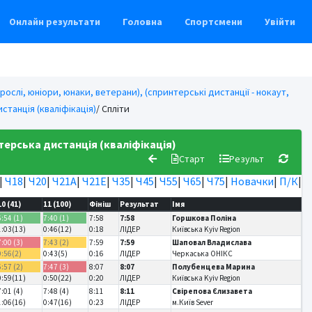
Онлайн результати
Головна
Спортсмени
Увійти
рослі, юніори, юнаки, ветерани), (спринтерські дистанції - нокаут,
танція (кваліфікація)
/ Спліти
ерська дистанція (кваліфікація)
Старт
Результ
|
Ч18
|
Ч20
|
Ч21А
|
Ч21Е
|
Ч35
|
Ч45
|
Ч55
|
Ч65
|
Ч75
|
Новачки
|
П/К
|
10 (41)
11 (100)
Фініш
Результат
Імя
6:54 (1)
7:40 (1)
7:58
7:58
Горшкова Поліна
1:03(13)
0:46(12)
0:18
ЛІДЕР
Київська Kyiv Region
7:00 (3)
7:43 (2)
7:59
7:59
Шаповал Владислава
0:56(2)
0:43(5)
0:16
ЛІДЕР
Черкаська ОНІКС
6:57 (2)
7:47 (3)
8:07
8:07
Полубенцева Марина
0:59(11)
0:50(22)
0:20
ЛІДЕР
Київська Kyiv Region
7:01 (4)
7:48 (4)
8:11
8:11
Свірепова Єлизавета
1:06(16)
0:47(16)
0:23
ЛІДЕР
м.Київ Sever