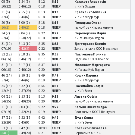
7:08 (5)
7:54 (5)
8:12
8:12
Казакова Анастасія
1:10(22)
0:46(12)
0:18
ЛІДЕР
м.Київ Oxygen
7:11 (6)
7:55 (6)
8:13
8:13
Кравченко Міланья
0:57(4)
0:44(6)
0:18
ЛІДЕР
м.Київ Лідер-тур
7:20 (8)
8:00 (7)
8:18
8:18
Полицька Олеся
0:56(2)
0:40(2)
0:18
ЛІДЕР
Івано-Франківська Азимут
7:14 (7)
8:04 (8)
8:22
8:22
Переверзєва Марія
0:57(4)
0:50(22)
0:18
ЛІДЕР
Київська Kyiv Region
7:31 (10)
8:13 (10)
8:35
8:35
Дегтярьова Ксенія
1:07(19)
0:42(3)
0:22
ЛІДЕР
Закарпатська КСО Максимум
7:32 (12)
8:18 (12)
8:35
8:35
Павлюкова Полина
1:06(16)
0:46(12)
0:17
ЛІДЕР
Одеська КСО О-Компас
7:31 (10)
8:17 (11)
8:37
8:37
Милокост Маргарита
1:06(16)
0:46(12)
0:20
ЛІДЕР
Київська Kyiv Region
7:46 (14)
8:30 (13)
8:49
8:49
Кошик Карина
0:57(4)
0:44(6)
0:19
ЛІДЕР
м.Київ Лідер-тур
7:35 (13)
8:32 (14)
8:54
8:54
Посипайко Софія
1:12(24)
0:57(29)
0:22
ЛІДЕР
м.Київ Sever
8:04 (15)
8:53 (15)
9:13
9:13
Лизень Софія
1:14(25)
0:49(20)
0:20
ЛІДЕР
Івано-Франківська Азимут
8:11 (16)
9:03 (16)
9:22
9:22
Касьян Олександра
1:07(19)
0:52(24)
0:19
ЛІДЕР
Полтавська КСОТ Центуріон
8:37 (17)
9:22 (17)
9:42
9:42
Дуда Уляна
1:22(29)
0:45(9)
0:20
ЛІДЕР
м.Київ Sever
8:53 (18)
9:42 (18)
10:03
10:03
Косенко Єлизавета
0:54(1)
0:49(20)
0:21
ЛІДЕР
Черкаська ОНІКС