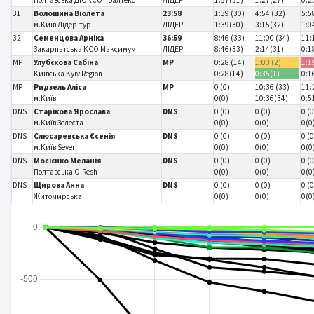
31
Волошина Віолета
23:58
1:39 (30)
4:54 (32)
5:5
м.Київ Лідер-тур
ЛІДЕР
1:39(30)
3:15(32)
1:0
32
Семенцова Арніка
36:59
8:46 (33)
11:00 (34)
11:
Закарпатська КСО Максимум
ЛІДЕР
8:46(33)
2:14(31)
0:1
MP
Улубєкова Сабіна
MP
0:28 (14)
1:03 (2)
1:1
Київська Kyiv Region
0:28(14)
0:35(1)
0:1
MP
Ридзель Аліса
MP
0 (0)
10:36 (33)
11:
м.Київ
0(0)
10:36(34)
0:5
DNS
Старікова Ярослава
DNS
0 (0)
0 (0)
0 (0
м.Київ Зелеста
0(0)
0(0)
0(0
DNS
Слюсаревська Єсенія
DNS
0 (0)
0 (0)
0 (0
м.Київ Sever
0(0)
0(0)
0(0
DNS
Мосієнко Меланія
DNS
0 (0)
0 (0)
0 (0
Полтавська O-Resh
0(0)
0(0)
0(0
DNS
Щирова Анна
DNS
0 (0)
0 (0)
0 (0
Житомирська
0(0)
0(0)
0(0