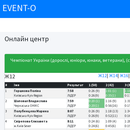
EVENT-O
Онлайн центр
Чемпіонат України (дорослі, юніори, юнаки, ветерани), (с
Ж12
Ж12
|
Ж14
|
Ж16
#
Імя
Результат
1 (50)
2 (42)
3 (
1
Горшкова Поліна
7:58
0:26 (9)
1:01 (1)
1:1
Київська Kyiv Region
ЛІДЕР
0:26(9)
0:35(1)
0:1
2
Шаповал Владислава
7:59
0:20 (1)
1:16 (9)
1:3
Черкаська ОНІКС
ЛІДЕР
0:20(1)
0:56(16)
0:1
3
Полубенцева Марина
8:07
0:26 (9)
1:18 (13)
1:3
Київська Kyiv Region
ЛІДЕР
0:26(9)
0:52(11)
0:1
4
Свірепова Єлизавета
8:11
0:24 (6)
1:09 (4)
1:2
м.Київ Sever
ЛІДЕР
0:24(6)
0:45(6)
0:1