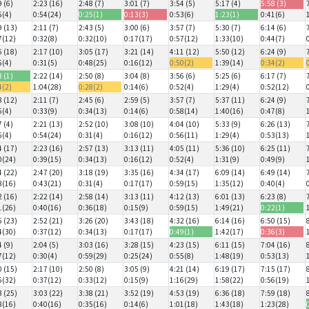
9 (6)
2:23 (16)
2:48 (7)
3:01 (7)
3:54 (5)
5:17 (4)
5:58 (3)
5(4)
0:54(24)
0:25(1)
0:13(3)
0:53(6)
1:23(1)
0:41(6)
9 (13)
2:11 (7)
2:43 (5)
3:00 (6)
3:57 (7)
5:30 (7)
6:14 (6)
7(12)
0:32(8)
0:32(10)
0:17(17)
0:57(12)
1:33(10)
0:44(7)
6 (18)
2:17 (10)
3:05 (17)
3:21 (14)
4:11 (12)
5:50 (12)
6:24 (9)
5(4)
0:31(5)
0:48(25)
0:16(12)
0:50(2)
1:39(14)
0:34(2)
8 (1)
2:22 (14)
2:50 (8)
3:04 (8)
3:56 (6)
5:25 (6)
6:17 (7)
4(2)
1:04(28)
0:28(2)
0:14(6)
0:52(4)
1:29(4)
0:52(12)
8 (12)
2:11 (7)
2:45 (6)
2:59 (5)
3:57 (7)
5:37 (11)
6:24 (9)
5(4)
0:33(9)
0:34(13)
0:14(6)
0:58(14)
1:40(16)
0:47(8)
7 (4)
2:21 (13)
2:52 (10)
3:08 (10)
4:04 (10)
5:33 (9)
6:26 (13)
5(4)
0:54(24)
0:31(4)
0:16(12)
0:56(11)
1:29(4)
0:53(13)
4 (17)
2:23 (16)
2:57 (13)
3:13 (11)
4:05 (11)
5:36 (10)
6:25 (11)
0(24)
0:39(15)
0:34(13)
0:16(12)
0:52(4)
1:31(9)
0:49(9)
4 (22)
2:47 (20)
3:18 (19)
3:35 (16)
4:34 (17)
6:09 (14)
6:49 (14)
8(16)
0:43(21)
0:31(4)
0:17(17)
0:59(15)
1:35(12)
0:40(4)
2 (16)
2:22 (14)
2:58 (14)
3:13 (11)
4:12 (13)
6:01 (13)
6:23 (8)
1(26)
0:40(16)
0:36(18)
0:15(9)
0:59(15)
1:49(21)
0:22(1)
5 (23)
2:52 (21)
3:26 (20)
3:43 (18)
4:32 (16)
6:14 (16)
6:50 (15)
4(30)
0:37(12)
0:34(13)
0:17(17)
0:49(1)
1:42(17)
0:36(3)
4 (9)
2:04 (5)
3:03 (16)
3:28 (15)
4:23 (15)
6:11 (15)
7:04 (16)
7(12)
0:30(4)
0:59(29)
0:25(24)
0:55(8)
1:48(19)
0:53(13)
0 (15)
2:17 (10)
2:50 (8)
3:05 (9)
4:21 (14)
6:19 (17)
7:15 (17)
6(32)
0:37(12)
0:33(12)
0:15(9)
1:16(29)
1:58(22)
0:56(19)
3 (25)
3:03 (22)
3:38 (21)
3:52 (19)
4:53 (19)
6:36 (18)
7:59 (18)
8(16)
0:40(16)
0:35(16)
0:14(6)
1:01(18)
1:43(18)
1:23(28)