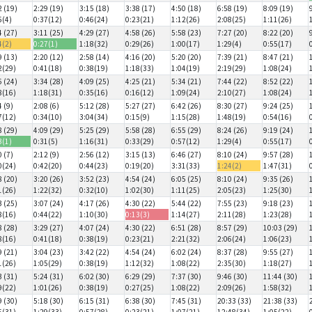
2 (19)
2:29 (19)
3:15 (18)
3:38 (17)
4:50 (18)
6:58 (19)
8:09 (19)
5(4)
0:37(12)
0:46(24)
0:23(21)
1:12(26)
2:08(25)
1:11(26)
4 (27)
3:11 (25)
4:29 (27)
4:58 (26)
5:58 (23)
7:27 (20)
8:22 (20)
4(2)
0:27(1)
1:18(32)
0:29(26)
1:00(17)
1:29(4)
0:55(17)
9 (13)
2:20 (12)
2:58 (14)
4:16 (20)
5:20 (20)
7:39 (21)
8:47 (21)
2(29)
0:41(18)
0:38(19)
1:18(33)
1:04(19)
2:19(29)
1:08(24)
6 (24)
3:34 (28)
4:09 (25)
4:25 (21)
5:34 (21)
7:44 (22)
8:52 (22)
8(16)
1:18(31)
0:35(16)
0:16(12)
1:09(24)
2:10(27)
1:08(24)
4 (9)
2:08 (6)
5:12 (28)
5:27 (27)
6:42 (26)
8:30 (27)
9:24 (25)
7(12)
0:34(10)
3:04(34)
0:15(9)
1:15(28)
1:48(19)
0:54(16)
8 (29)
4:09 (29)
5:25 (29)
5:58 (28)
6:55 (29)
8:24 (26)
9:19 (24)
3(1)
0:31(5)
1:16(31)
0:33(29)
0:57(12)
1:29(4)
0:55(17)
0 (7)
2:12 (9)
2:56 (12)
3:15 (13)
6:46 (27)
8:10 (24)
9:57 (28)
0(24)
0:42(20)
0:44(23)
0:19(20)
3:31(33)
1:24(2)
1:47(31)
8 (20)
3:20 (26)
3:52 (23)
4:54 (24)
6:05 (25)
8:10 (24)
9:35 (26)
1(26)
1:22(32)
0:32(10)
1:02(30)
1:11(25)
2:05(23)
1:25(30)
3 (25)
3:07 (24)
4:17 (26)
4:30 (22)
5:44 (22)
7:55 (23)
9:18 (23)
8(16)
0:44(22)
1:10(30)
0:13(3)
1:14(27)
2:11(28)
1:23(28)
8 (28)
3:29 (27)
4:07 (24)
4:30 (22)
6:51 (28)
8:57 (29)
10:03 (29)
8(16)
0:41(18)
0:38(19)
0:23(21)
2:21(32)
2:06(24)
1:06(23)
9 (21)
3:04 (23)
3:42 (22)
4:54 (24)
6:02 (24)
8:37 (28)
9:55 (27)
1(26)
1:05(29)
0:38(19)
1:12(32)
1:08(22)
2:35(30)
1:18(27)
3 (31)
5:24 (31)
6:02 (30)
6:29 (29)
7:37 (30)
9:46 (30)
11:44 (30)
9(22)
1:01(26)
0:38(19)
0:27(25)
1:08(22)
2:09(26)
1:58(32)
9 (30)
5:18 (30)
6:15 (31)
6:38 (30)
7:45 (31)
20:33 (33)
21:38 (33)
5(31)
1:29(33)
0:57(28)
0:23(21)
1:07(21)
12:48(34)
1:05(22)