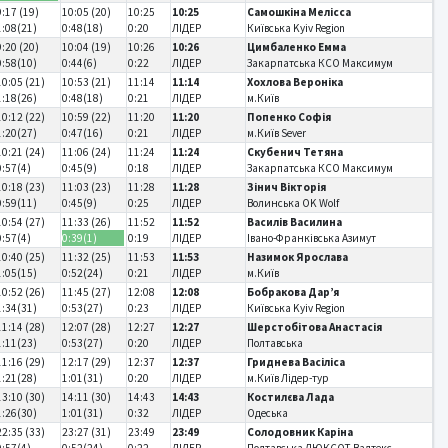
9:17 (19)
10:05 (20)
10:25
10:25
Самошкіна Мелісса
1:08(21)
0:48(18)
0:20
ЛІДЕР
Київська Kyiv Region
9:20 (20)
10:04 (19)
10:26
10:26
Цимбаленко Емма
0:58(10)
0:44(6)
0:22
ЛІДЕР
Закарпатська КСО Максимум
10:05 (21)
10:53 (21)
11:14
11:14
Хохлова Вероніка
1:18(26)
0:48(18)
0:21
ЛІДЕР
м.Київ
10:12 (22)
10:59 (22)
11:20
11:20
Попенко Софія
1:20(27)
0:47(16)
0:21
ЛІДЕР
м.Київ Sever
10:21 (24)
11:06 (24)
11:24
11:24
Скубенич Тетяна
0:57(4)
0:45(9)
0:18
ЛІДЕР
Закарпатська КСО Максимум
10:18 (23)
11:03 (23)
11:28
11:28
Зінич Вікторія
0:59(11)
0:45(9)
0:25
ЛІДЕР
Волинська OK Wolf
10:54 (27)
11:33 (26)
11:52
11:52
Василів Василина
0:57(4)
0:39(1)
0:19
ЛІДЕР
Івано-Франківська Азимут
10:40 (25)
11:32 (25)
11:53
11:53
Назимок Ярослава
1:05(15)
0:52(24)
0:21
ЛІДЕР
м.Київ
10:52 (26)
11:45 (27)
12:08
12:08
Бобракова Дар’я
1:34(31)
0:53(27)
0:23
ЛІДЕР
Київська Kyiv Region
11:14 (28)
12:07 (28)
12:27
12:27
Шерстобітова Анастасія
1:11(23)
0:53(27)
0:20
ЛІДЕР
Полтавська
11:16 (29)
12:17 (29)
12:37
12:37
Гриднева Васіліса
1:21(28)
1:01(31)
0:20
ЛІДЕР
м.Київ Лідер-тур
13:10 (30)
14:11 (30)
14:43
14:43
Костилєва Лада
1:26(30)
1:01(31)
0:32
ЛІДЕР
Одеська
22:35 (33)
23:27 (31)
23:49
23:49
Солодовник Каріна
0:57(4)
0:52(24)
0:22
ЛІДЕР
Полтавська ДЮКСОТ Валтекс