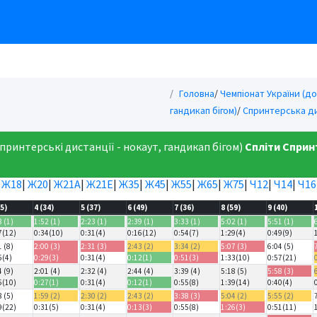
Головна
/
Чемпіонат України (до
гандикап бігом)
/
Спринтерська дис
принтерські дистанції - нокаут, гандикап бігом)
Спліти
Спринт
|
Ж18
|
Ж20
|
Ж21А
|
Ж21Е
|
Ж35
|
Ж45
|
Ж55
|
Ж65
|
Ж75
|
Ч12
|
Ч14
|
Ч16
35)
4 (34)
5 (37)
6 (49)
7 (36)
8 (59)
9 (40)
8 (1)
1:52 (1)
2:23 (1)
2:39 (1)
3:33 (1)
5:02 (1)
5:51 (1)
7(12)
0:34(10)
0:31(4)
0:16(12)
0:54(7)
1:29(4)
0:49(9)
1 (8)
2:00 (3)
2:31 (3)
2:43 (2)
3:34 (2)
5:07 (3)
6:04 (5)
5(4)
0:29(3)
0:31(4)
0:12(1)
0:51(3)
1:33(10)
0:57(21)
4 (9)
2:01 (4)
2:32 (4)
2:44 (4)
3:39 (4)
5:18 (5)
5:58 (3)
6(10)
0:27(1)
0:31(4)
0:12(1)
0:55(8)
1:39(14)
0:40(4)
8 (5)
1:59 (2)
2:30 (2)
2:43 (2)
3:38 (3)
5:04 (2)
5:55 (2)
9(22)
0:31(5)
0:31(4)
0:13(3)
0:55(8)
1:26(3)
0:51(11)