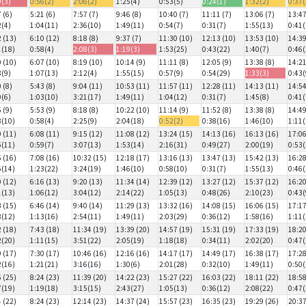
9(3)
0:56(2)
2:06(2)
1:25(4)
0:53(5)
0:24(1)
1:32(2)
0:37(
 (6)
5:21 (6)
7:57 (7)
9:46 (8)
10:40 (7)
11:11 (7)
13:06 (7)
13:47
2(4)
1:04(11)
2:36(10)
1:49(11)
0:54(7)
0:31(7)
1:55(13)
0:41(
2 (13)
6:10 (12)
8:18 (8)
9:37 (7)
11:30 (10)
12:13 (10)
13:53 (10)
14:39
1(18)
0:58(4)
2:08(3)
1:19(3)
1:53(25)
0:43(22)
1:40(7)
0:46(
0 (10)
6:07 (10)
8:19 (10)
10:14 (9)
11:11 (8)
12:05 (9)
13:38 (8)
14:21
8(9)
1:07(13)
2:12(4)
1:55(15)
0:57(9)
0:54(29)
1:33(3)
0:43(
 (8)
5:43 (8)
9:04 (11)
10:53 (11)
11:57 (11)
12:28 (11)
14:13 (11)
14:54
9(6)
1:03(10)
3:21(17)
1:49(11)
1:04(12)
0:31(7)
1:45(8)
0:41(
 (9)
5:53 (9)
8:18 (8)
10:22 (10)
11:14 (9)
11:52 (8)
13:38 (8)
14:49
8(10)
0:58(4)
2:25(9)
2:04(18)
0:52(2)
0:38(16)
1:46(10)
1:11(
9 (11)
6:08 (11)
9:15 (12)
11:08 (12)
13:24 (15)
14:13 (16)
16:13 (16)
17:06
5(11)
0:59(7)
3:07(13)
1:53(14)
2:16(31)
0:49(27)
2:00(19)
0:53(
5 (16)
7:08 (16)
10:32 (15)
12:18 (17)
13:16 (13)
13:47 (13)
15:42 (13)
16:28
6(14)
1:23(22)
3:24(19)
1:46(10)
0:58(10)
0:31(7)
1:55(13)
0:46(
0 (12)
6:16 (13)
9:20 (13)
11:34 (14)
12:39 (12)
13:27 (12)
15:37 (12)
16:20
1(13)
1:06(12)
3:04(12)
2:14(22)
1:05(13)
0:48(26)
2:10(23)
0:43(
3 (15)
6:46 (14)
9:40 (14)
11:29 (13)
13:32 (16)
14:08 (15)
16:06 (15)
17:17
8(12)
1:13(16)
2:54(11)
1:49(11)
2:03(29)
0:36(12)
1:58(16)
1:11(
2 (18)
7:43 (18)
11:34 (19)
13:39 (20)
14:57 (19)
15:31 (19)
17:33 (19)
18:20
2(20)
1:11(15)
3:51(22)
2:05(19)
1:18(18)
0:34(11)
2:02(20)
0:47(
9 (17)
7:30 (17)
10:46 (16)
12:16 (16)
14:17 (17)
14:49 (17)
16:38 (17)
17:28
2(16)
1:21(21)
3:16(16)
1:30(6)
2:01(28)
0:32(10)
1:49(11)
0:50(
5 (25)
8:24 (23)
11:39 (20)
14:22 (23)
15:27 (22)
16:03 (22)
18:11 (22)
18:58
7(19)
1:19(18)
3:15(15)
2:43(27)
1:05(13)
0:36(12)
2:08(22)
0:47(
4 (22)
8:24 (23)
12:14 (23)
14:37 (24)
15:57 (23)
16:35 (23)
19:29 (26)
20:37