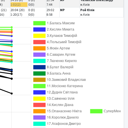
4)
1:02(2)
0(0)
7:44
м.Київ
 (21)
20:04 (20)
0 (0)
29:02
MP
Рой Юлія
16)
1:20(17)
0(0)
8:58
м.Київ