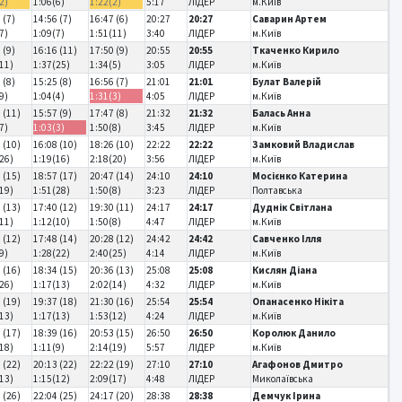
2)
1:06(6)
1:22(2)
5:17
ЛІДЕР
м.Київ
 (7)
14:56 (7)
16:47 (6)
20:27
20:27
Саварин Артем
7)
1:09(7)
1:51(11)
3:40
ЛІДЕР
м.Київ
 (9)
16:16 (11)
17:50 (9)
20:55
20:55
Ткаченко Кирило
11)
1:37(25)
1:34(5)
3:05
ЛІДЕР
м.Київ
 (8)
15:25 (8)
16:56 (7)
21:01
21:01
Булат Валерій
9)
1:04(4)
1:31(3)
4:05
ЛІДЕР
м.Київ
 (11)
15:57 (9)
17:47 (8)
21:32
21:32
Балась Анна
7)
1:03(3)
1:50(8)
3:45
ЛІДЕР
м.Київ
 (10)
16:08 (10)
18:26 (10)
22:22
22:22
Замковий Владислав
26)
1:19(16)
2:18(20)
3:56
ЛІДЕР
м.Київ
 (15)
18:57 (17)
20:47 (14)
24:10
24:10
Мосієнко Катерина
19)
1:51(28)
1:50(8)
3:23
ЛІДЕР
Полтавська
 (13)
17:40 (12)
19:30 (11)
24:17
24:17
Дуднік Світлана
11)
1:12(10)
1:50(8)
4:47
ЛІДЕР
м.Київ
 (12)
17:48 (14)
20:28 (12)
24:42
24:42
Савченко Ілля
9)
1:28(22)
2:40(25)
4:14
ЛІДЕР
м.Київ
 (16)
18:34 (15)
20:36 (13)
25:08
25:08
Кислян Діана
26)
1:17(13)
2:02(14)
4:32
ЛІДЕР
м.Київ
 (19)
19:37 (18)
21:30 (16)
25:54
25:54
Опанасенко Нікіта
13)
1:17(13)
1:53(12)
4:24
ЛІДЕР
м.Київ
 (17)
18:39 (16)
20:53 (15)
26:50
26:50
Королюк Данило
18)
1:11(9)
2:14(19)
5:57
ЛІДЕР
м.Київ
 (22)
20:13 (22)
22:22 (19)
27:10
27:10
Агафонов Дмитро
13)
1:15(12)
2:09(17)
4:48
ЛІДЕР
Миколаївська
 (26)
22:04 (25)
24:17 (20)
28:38
28:38
Демчук Ірина