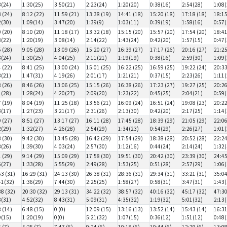
3(24)
1:30(25)
3:50(21)
2:23(24)
1:20(20)
0:38(16)
2:54(28)
1:08(
3 (24)
8:12 (22)
11:59 (21)
13:38 (19)
14:41 (18)
15:20 (18)
17:18 (18)
18:15
2(30)
1:09(14)
3:47(20)
1:39(9)
1:03(11)
0:39(19)
1:58(16)
0:57(
0 (20)
8:10 (20)
11:18 (17)
13:32 (18)
15:15 (20)
15:57 (20)
17:54 (20)
18:41
8(22)
1:20(19)
3:08(14)
2:14(22)
1:43(24)
0:42(20)
1:57(15)
0:47(
5 (28)
9:05 (28)
13:09 (26)
15:20 (27)
16:39 (27)
17:17 (26)
20:16 (27)
21:25
3(24)
1:30(25)
4:04(25)
2:11(21)
1:19(19)
0:38(16)
2:59(30)
1:09(
4 (22)
8:41 (25)
13:00 (24)
15:01 (25)
16:22 (25)
16:59 (25)
19:22 (24)
20:33
3(21)
1:47(31)
4:19(26)
2:01(17)
1:21(21)
0:37(15)
2:23(26)
1:11(
8 (26)
8:46 (26)
13:06 (25)
15:15 (26)
16:38 (26)
17:23 (27)
19:27 (25)
20:26
1(28)
1:28(24)
4:20(27)
2:09(20)
1:23(22)
0:45(25)
2:04(21)
0:59(
7 (19)
8:04 (19)
11:25 (18)
13:56 (21)
16:09 (24)
16:51 (24)
19:08 (23)
20:22
3(17)
1:27(23)
3:21(17)
2:31(26)
2:13(30)
0:42(20)
2:17(25)
1:14(
9 (27)
8:51 (27)
13:17 (27)
16:11 (28)
17:45 (28)
18:39 (29)
21:05 (29)
22:06
2(29)
1:32(27)
4:26(28)
2:54(29)
1:34(23)
0:54(29)
2:26(27)
1:01(
3 (30)
9:42 (30)
13:45 (28)
16:42 (29)
17:54 (29)
18:38 (28)
20:52 (28)
22:24
3(26)
1:39(30)
4:03(24)
2:57(30)
1:12(16)
0:44(24)
2:14(24)
1:32(
1 (29)
9:14 (29)
15:09 (29)
17:58 (30)
19:51 (30)
20:42 (30)
23:39 (30)
24:45
5(27)
1:33(28)
5:55(29)
2:49(28)
1:53(25)
0:51(28)
2:57(29)
1:06(
53 (31)
16:29 (31)
24:13 (30)
26:38 (31)
28:36 (31)
29:34 (31)
33:21 (31)
35:04
41(32)
1:36(29)
7:44(30)
2:25(25)
1:58(27)
0:58(31)
3:47(31)
1:43(
38 (32)
20:30 (32)
29:13 (31)
34:22 (32)
38:57 (32)
40:16 (32)
45:17 (32)
47:30
8(31)
4:52(32)
8:43(31)
5:09(31)
4:35(32)
1:19(32)
5:01(32)
2:13(
8 (14)
6:48 (15)
0 (0)
12:09 (15)
13:16 (13)
13:52 (14)
15:43 (14)
16:31
9(15)
1:20(19)
0(0)
5:21(32)
1:07(15)
0:36(12)
1:51(12)
0:48(
 (7)
5:25 (7)
7:47 (6)
9:24 (6)
10:18 (6)
10:44 (6)
12:29 (6)
13:08