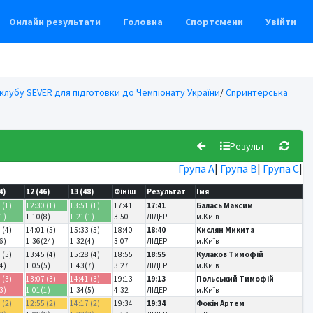
Онлайн результати
Головна
Спортсмени
Увійти
клубу SEVER для підготовки до Чемпіонату України
/
Спринтерська
Результ
Група А
|
Група В
|
Група С
|
4)
12 (46)
13 (48)
Фініш
Результат
Імя
 (1)
12:30 (1)
13:51 (1)
17:41
17:41
Балась Максим
1)
1:10(8)
1:21(1)
3:50
ЛІДЕР
м.Київ
 (4)
14:01 (5)
15:33 (5)
18:40
18:40
Кислян Микита
6)
1:36(24)
1:32(4)
3:07
ЛІДЕР
м.Київ
 (5)
13:45 (4)
15:28 (4)
18:55
18:55
Кулаков Тимофій
4)
1:05(5)
1:43(7)
3:27
ЛІДЕР
м.Київ
 (3)
13:07 (3)
14:41 (3)
19:13
19:13
Польський Тимофій
3)
1:01(1)
1:34(5)
4:32
ЛІДЕР
м.Київ
 (2)
12:55 (2)
14:17 (2)
19:34
19:34
Фокін Артем