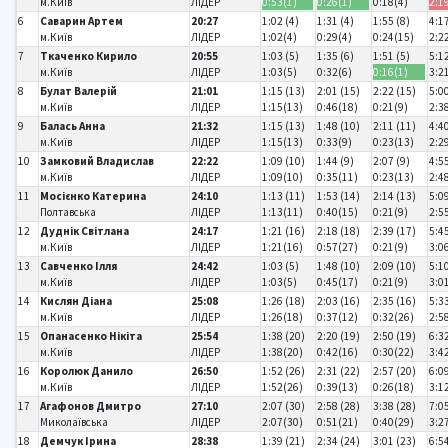
м.Київ
ЛІДЕР
0:53(1)
0:26(1)
0:18(4)
2:1
6
Саварин Артем
20:27
1:02 (4)
1:31 (4)
1:55 (8)
4:17
м.Київ
ЛІДЕР
1:02(4)
0:29(4)
0:24(15)
2:2
7
Ткаченко Кирило
20:55
1:03 (5)
1:35 (6)
1:51 (5)
5:1
м.Київ
ЛІДЕР
1:03(5)
0:32(6)
0:16(1)
3:2
8
Булат Валерій
21:01
1:15 (13)
2:01 (15)
2:22 (15)
5:0
м.Київ
ЛІДЕР
1:15(13)
0:46(18)
0:21(9)
2:3
9
Балась Анна
21:32
1:15 (13)
1:48 (10)
2:11 (11)
4:40
м.Київ
ЛІДЕР
1:15(13)
0:33(9)
0:23(13)
2:2
10
Замковий Владислав
22:22
1:09 (10)
1:44 (9)
2:07 (9)
4:55
м.Київ
ЛІДЕР
1:09(10)
0:35(11)
0:23(13)
2:4
11
Мосієнко Катерина
24:10
1:13 (11)
1:53 (14)
2:14 (13)
5:0
Полтавська
ЛІДЕР
1:13(11)
0:40(15)
0:21(9)
2:5
12
Дуднік Світлана
24:17
1:21 (16)
2:18 (18)
2:39 (17)
5:4
м.Київ
ЛІДЕР
1:21(16)
0:57(27)
0:21(9)
3:0
13
Савченко Ілля
24:42
1:03 (5)
1:48 (10)
2:09 (10)
5:1
м.Київ
ЛІДЕР
1:03(5)
0:45(17)
0:21(9)
3:0
14
Кислян Діана
25:08
1:26 (18)
2:03 (16)
2:35 (16)
5:3
м.Київ
ЛІДЕР
1:26(18)
0:37(12)
0:32(26)
2:5
15
Опанасенко Нікіта
25:54
1:38 (20)
2:20 (19)
2:50 (19)
6:3
м.Київ
ЛІДЕР
1:38(20)
0:42(16)
0:30(22)
3:4
16
Королюк Данило
26:50
1:52 (26)
2:31 (22)
2:57 (20)
6:0
м.Київ
ЛІДЕР
1:52(26)
0:39(13)
0:26(18)
3:1
17
Агафонов Дмитро
27:10
2:07 (30)
2:58 (28)
3:38 (28)
7:0
Миколаївська
ЛІДЕР
2:07(30)
0:51(21)
0:40(29)
3:2
18
Демчук Ірина
28:38
1:39 (21)
2:34 (24)
3:01 (23)
6:5