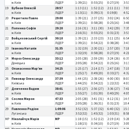
м.Київ
ЛІДЕР
1:39(21)
0:55(25)
0:27(19)
3:5
19
Бубнов Олексій
28:57
1:13 (11)
1:52 (12)
2:11 (11)
7:0
м.Київ
ЛІДЕР
1:13(11)
0:39(13)
0:19(8)
4:5
20
Решетило Павло
29:00
1:39 (21)
2:37 (25)
3:02 (24)
6:5
м.Київ
ЛІДЕР
1:39(21)
0:58(28)
0:25(16)
3:4
21
Попенко Софія
29:20
2:16 (31)
3:11 (30)
3:42 (29)
7:3
м.Київ
ЛІДЕР
2:16(31)
0:55(25)
0:31(23)
3:5
22
Войцеховський Сергій
30:10
1:39 (21)
2:33 (23)
3:11 (25)
6:5
м.Київ
ЛІДЕР
1:39(21)
0:54(22)
0:38(28)
3:4
23
Іванова Наталія
31:35
1:32 (19)
2:30 (21)
2:57 (20)
7:1
м.Київ
ЛІДЕР
1:32(19)
0:58(28)
0:27(19)
4:2
24
Мороз Олександр
33:12
2:05 (28)
2:59 (29)
3:24 (26)
6:3
Донецька
ЛІДЕР
2:05(28)
0:54(22)
0:25(16)
3:1
25
Опанасенко Мар’ян
34:25
1:25 (17)
2:14 (17)
2:47 (18)
7:1
м.Київ
ЛІДЕР
1:25(17)
0:49(20)
0:33(27)
4:3
26
Пивовар Олександр
37:39
1:44 (25)
2:38 (26)
4:00 (30)
8:0
Київська
ЛІДЕР
1:44(25)
0:54(22)
1:22(32)
4:0
27
Демченко Вадим
38:01
1:55 (27)
2:56 (27)
3:36 (27)
7:4
м.Київ
ЛІДЕР
1:55(27)
1:01(30)
0:40(29)
4:0
28
Сослюк Мирон
47:33
2:05 (28)
3:41 (31)
4:12 (31)
14:
м.Київ
ЛІДЕР
2:05(28)
1:36(31)
0:31(23)
10:
29
Павленко Родіон
1:09:06
3:52 (32)
5:37 (32)
6:40 (32)
15:
Луганська
ЛІДЕР
3:52(32)
1:45(32)
1:03(31)
8:5
MP
Ніколайчук Марія
MP
1:18 (15)
1:52 (12)
2:19 (14)
5:2
м.Київ
1:18(15)
0:34(10)
0:27(19)
3:0
MP
Челюскін Олександр
MP
1:03 (5)
1:35 (6)
1:53 (6)
4:26