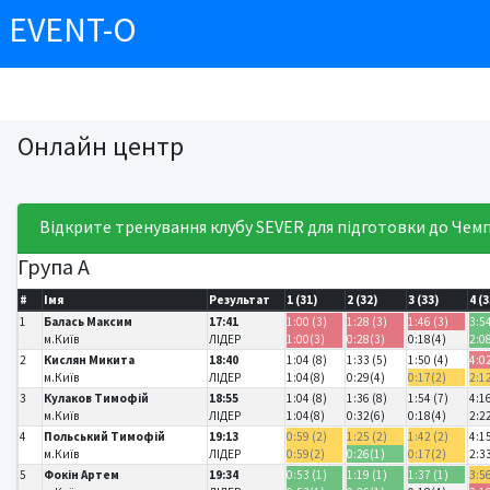
EVENT-O
Онлайн центр
Відкрите тренування клубу SEVER для підготовки до Чем
Група А
#
Імя
Результат
1 (31)
2 (32)
3 (33)
4 (3
1
Балась Максим
17:41
1:00 (3)
1:28 (3)
1:46 (3)
3:54
м.Київ
ЛІДЕР
1:00(3)
0:28(3)
0:18(4)
2:0
2
Кислян Микита
18:40
1:04 (8)
1:33 (5)
1:50 (4)
4:02
м.Київ
ЛІДЕР
1:04(8)
0:29(4)
0:17(2)
2:1
3
Кулаков Тимофій
18:55
1:04 (8)
1:36 (8)
1:54 (7)
4:16
м.Київ
ЛІДЕР
1:04(8)
0:32(6)
0:18(4)
2:2
4
Польський Тимофій
19:13
0:59 (2)
1:25 (2)
1:42 (2)
4:15
м.Київ
ЛІДЕР
0:59(2)
0:26(1)
0:17(2)
2:3
5
Фокін Артем
19:34
0:53 (1)
1:19 (1)
1:37 (1)
3:56