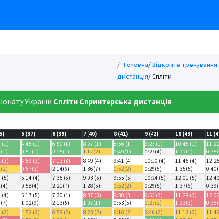
Головна
/
Відкрите тренування 
дистанція
/ Спліти
піонату України
Спліти
Спринтерська дистанція
5)
5 (37)
6 (39)
7 (40)
8 (41)
9 (42)
10 (43)
11 (4
 (1)
4:45 (1)
6:50 (1)
8:07 (1)
8:56 (1)
9:23 (1)
10:45 (1)
11:20
8(1)
0:51(1)
2:05(1)
1:17(2)
0:49(1)
0:27(4)
1:22(1)
0:35(
 (3)
4:59 (3)
7:13 (3)
8:49 (4)
9:41 (4)
10:10 (4)
11:45 (4)
12:25
2(2)
0:57(3)
2:14(6)
1:36(7)
0:52(2)
0:29(5)
1:35(5)
0:40(
 (5)
5:14 (4)
7:35 (5)
9:03 (5)
9:55 (5)
10:24 (5)
12:01 (5)
12:40
2(4)
0:58(4)
2:21(7)
1:28(5)
0:52(2)
0:29(5)
1:37(6)
0:39(
 (4)
5:17 (5)
7:30 (4)
8:37 (3)
9:30 (3)
9:55 (3)
11:28 (3)
12:06
3(7)
1:02(9)
2:13(5)
1:07(1)
0:53(5)
0:25(2)
1:33(3)
0:38(
 (2)
4:52 (2)
6:58 (2)
8:23 (2)
9:16 (2)
9:40 (2)
11:12 (2)
11:49