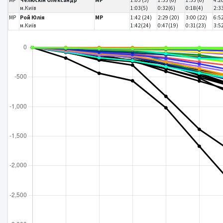
м.Київ
1:03(5)
0:32(6)
0:18(4)
2:3
MP
Рой Юлія
MP
1:42 (24)
2:29 (20)
3:00 (22)
6:5
м.Київ
1:42(24)
0:47(19)
0:31(23)
3:5