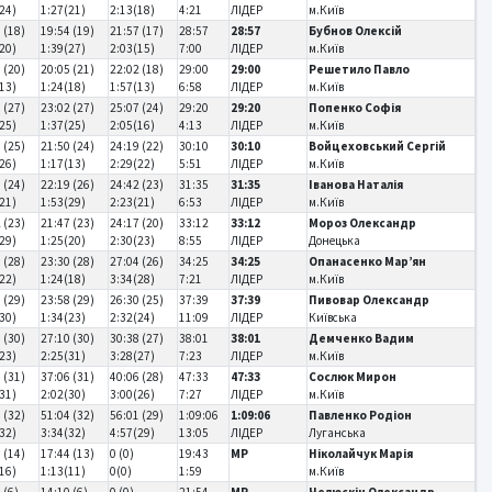
24)
1:27(21)
2:13(18)
4:21
ЛІДЕР
м.Київ
 (18)
19:54 (19)
21:57 (17)
28:57
28:57
Бубнов Олексій
20)
1:39(27)
2:03(15)
7:00
ЛІДЕР
м.Київ
 (20)
20:05 (21)
22:02 (18)
29:00
29:00
Решетило Павло
13)
1:24(18)
1:57(13)
6:58
ЛІДЕР
м.Київ
 (27)
23:02 (27)
25:07 (24)
29:20
29:20
Попенко Софія
25)
1:37(25)
2:05(16)
4:13
ЛІДЕР
м.Київ
 (25)
21:50 (24)
24:19 (22)
30:10
30:10
Войцеховський Сергій
26)
1:17(13)
2:29(22)
5:51
ЛІДЕР
м.Київ
 (24)
22:19 (26)
24:42 (23)
31:35
31:35
Іванова Наталія
21)
1:53(29)
2:23(21)
6:53
ЛІДЕР
м.Київ
 (23)
21:47 (23)
24:17 (20)
33:12
33:12
Мороз Олександр
29)
1:25(20)
2:30(23)
8:55
ЛІДЕР
Донецька
 (28)
23:30 (28)
27:04 (26)
34:25
34:25
Опанасенко Мар’ян
22)
1:24(18)
3:34(28)
7:21
ЛІДЕР
м.Київ
 (29)
23:58 (29)
26:30 (25)
37:39
37:39
Пивовар Олександр
30)
1:34(23)
2:32(24)
11:09
ЛІДЕР
Київська
 (30)
27:10 (30)
30:38 (27)
38:01
38:01
Демченко Вадим
23)
2:25(31)
3:28(27)
7:23
ЛІДЕР
м.Київ
 (31)
37:06 (31)
40:06 (28)
47:33
47:33
Сослюк Мирон
31)
2:02(30)
3:00(26)
7:27
ЛІДЕР
м.Київ
 (32)
51:04 (32)
56:01 (29)
1:09:06
1:09:06
Павленко Родіон
32)
3:34(32)
4:57(29)
13:05
ЛІДЕР
Луганська
 (14)
17:44 (13)
0 (0)
19:43
MP
Ніколайчук Марія
16)
1:13(11)
0(0)
1:59
м.Київ
 (6)
14:10 (6)
0 (0)
21:54
MP
Челюскін Олександр