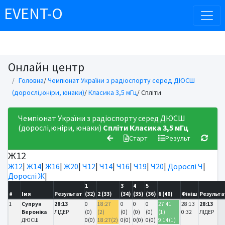
EVENT-O
Онлайн центр
Головна
/
Чемпіонат України з радіоспорту серед ДЮСШ
(дорослі,юніри, юнаки)
/
Класика 3,5 мГц
/ Спліти
Чемпіонат України з радіоспорту серед ДЮСШ
(дорослі,юніри, юнаки)
Спліти
Класика 3,5 мГц
Старт
Результ
Ж12
Ж12
|
Ж14
|
Ж16
|
Ж20
|
Ч12
|
Ч14
|
Ч16
|
Ч19
|
Ч20
|
Дорослі Ч
|
Дорослі Ж
|
1
3
4
5
#
Імя
Результат
(32)
2 (33)
(34)
(35)
(36)
6 (40)
Фініш
Результа
1
Супрун
28:13
0
18:27
0
0
0
27:41
28:13
28:13
Вероніка
ЛІДЕР
(0)
(2)
(0)
(0)
(0)
(1)
0:32
ЛІДЕР
ДЮСШ
0(0)
18:27(2)
0(0)
0(0)
0(0)
9:14(1)