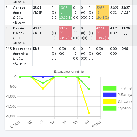
«Віраж»
2
Лантух
33:27
0
13:15
0
0
0
32:56
33:27
33:27
Анна
ЛІДЕР
(0)
(1)
(0)
(0)
(0)
(2)
0:31
ЛІДЕР
ДЮСШ
0(0)
13:15(1)
0(0)
0(0)
0(0)
19:41(2)
«Віраж»
3
Павлік
43:26
0
23:12
0
0
0
42:54
43:26
43:26
Ніколь
ЛІДЕР
(0)
(3)
(0)
(0)
(0)
(3)
0:32
ЛІДЕР
ДЮСШ
0(0)
23:12(3)
0(0)
0(0)
0(0)
19:42(3)
«Віраж»
DNS
Кравченко
DNS
0
0 (0)
0
0
0
0 (0)
0:00
DNS
Ангеліна
(0)
0(0)
(0)
(0)
(0)
0(0)
0:00
ДЮСШ
0(0)
0(0)
0(0)
0(0)
«Олімп»