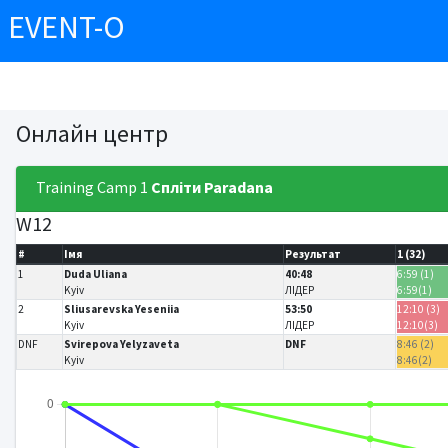
EVENT-O
Онлайн центр
Training Camp 1
Спліти
Paradana
W12
#
Імя
Результат
1 (32)
1
Duda Uliana
40:48
6:59 (1)
Kyiv
ЛІДЕР
6:59(1)
2
Sliusarevska Yeseniia
53:50
12:10 (3)
Kyiv
ЛІДЕР
12:10(3)
DNF
Svirepova Yelyzaveta
DNF
8:46 (2)
Kyiv
8:46(2)