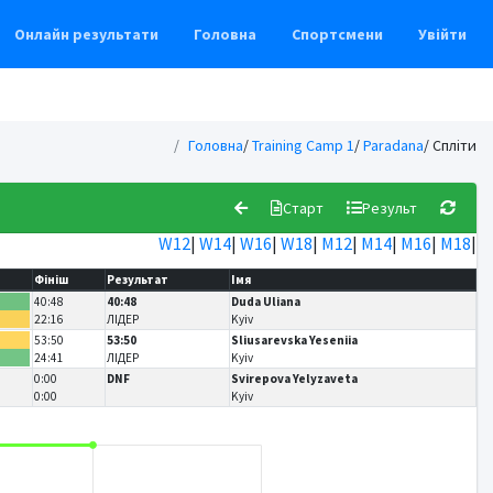
Онлайн результати
Головна
Спортсмени
Увійти
Головна
/
Training Camp 1
/
Paradana
/ Спліти
Старт
Результ
W12
|
W14
|
W16
|
W18
|
M12
|
M14
|
M16
|
M18
|
Фініш
Результат
Імя
40:48
40:48
Duda Uliana
22:16
ЛІДЕР
Kyiv
53:50
53:50
Sliusarevska Yeseniia
24:41
ЛІДЕР
Kyiv
0:00
DNF
Svirepova Yelyzaveta
0:00
Kyiv