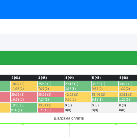
2 (61)
3 (43)
4 (44)
5 (45)
6 (46)
18:32 (2)
25:59 (1)
29:15 (1)
38:52 (1)
40:24 (1)
11:33(2)
7:27(2)
3:16(1)
9:37(2)
1:32(2)
29:09 (3)
36:33 (3)
42:28 (2)
51:46 (2)
53:11 (2)
16:59(3)
7:24(1)
5:55(2)
9:18(1)
1:25(1)
18:23 (1)
30:24 (2)
0 (0)
0 (0)
0 (0)
9:37(1)
12:01(3)
0(0)
0(0)
0(0)