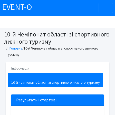
EVENT-O
10-й Чеміпонат області зі спортивного
лижного туризму
Головна
/10-й Чеміпонат області зі спортивного лижного
туризму
Інформація
10-й чемпіонат області зі спортивного лижного туризму
Результати і стартові