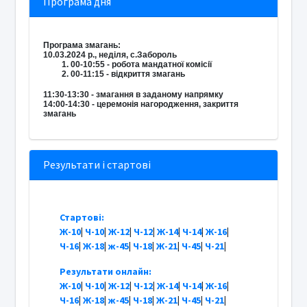
Програма дня
Програма змагань:
10.03.2024 р., неділя, с.Забороль
00-10:55 - робота мандатної комісії
00-11:15 - відкриття змагань
11:30-13:30 - змагання в заданому напрямку
14:00-14:30 - церемонія нагородження, закриття
змагань
Результати і стартові
Стартові:
Ж-10
|
Ч-10
|
Ж-12
|
Ч-12
|
Ж-14
|
Ч-14
|
Ж-16
|
Ч-16
|
Ж-18
|
ж-45
|
Ч-18
|
Ж-21
|
Ч-45
|
Ч-21
|
Результати онлайн:
Ж-10
|
Ч-10
|
Ж-12
|
Ч-12
|
Ж-14
|
Ч-14
|
Ж-16
|
Ч-16
|
Ж-18
|
ж-45
|
Ч-18
|
Ж-21
|
Ч-45
|
Ч-21
|