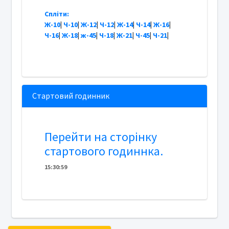
Спліти:
Ж-10
|
Ч-10
|
Ж-12
|
Ч-12
|
Ж-14
|
Ч-14
|
Ж-16
|
Ч-16
|
Ж-18
|
ж-45
|
Ч-18
|
Ж-21
|
Ч-45
|
Ч-21
|
Стартовий годинник
Перейти на сторінку
стартового годиннка.
15
:
3
0
:
59