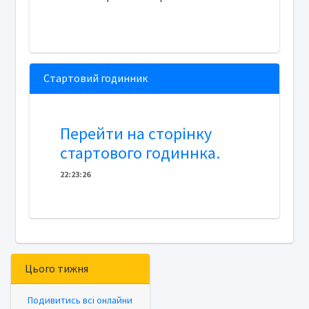
Стартовий годинник
Перейти на сторінку
стартового годиннка.
22
:
2
3
:
26
Цього тижня
Подивитись всі онлайни