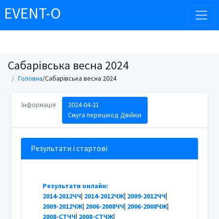
EVENT-O
Сабарівська весна 2024
Головна
/Сабарівська весна 2024
Інформація
2024-04-21
Смуга перешкод Двійки
Результати і стартові
Результати онлайн:
2014-2012ЧЧ
|
2014-2012ЧЖ
|
2009-2012ЧЧ
|
2009-2012ЧЖ
|
2006-2008ЧЧ
|
2006-2008ЧЖ
|
2008-СТЧЧ
|
2008-СТЧЖ
|