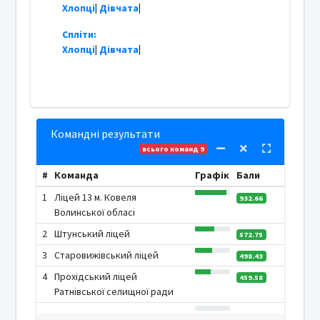
Хлопці
|
Дівчата
|
Спліти:
Хлопці
|
Дівчата
|
Командні результати
всього команд 9
#
Команда
Графік
Бали
1
Ліцей 13 м. Ковеля
932.66
Волинської обласі
2
Штунський ліцей
572.75
3
Старовижівський ліцей
498.43
4
Прохідський ліцей
459.58
Ратнівської селищної ради