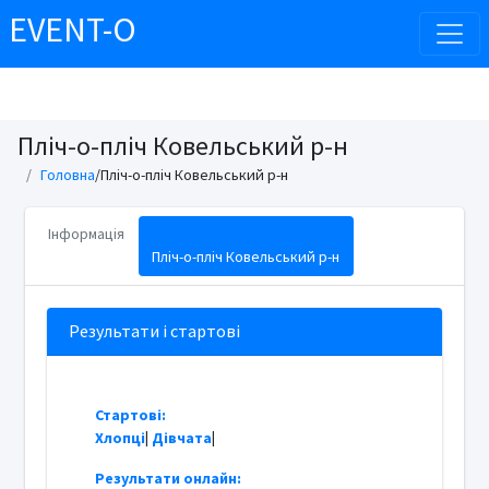
EVENT-O
Пліч-о-пліч Ковельський р-н
Головна
/Пліч-о-пліч Ковельський р-н
Інформація
Пліч-о-пліч Ковельський р-н
Результати і стартові
Стартові:
Хлопці
|
Дівчата
|
Результати онлайн: