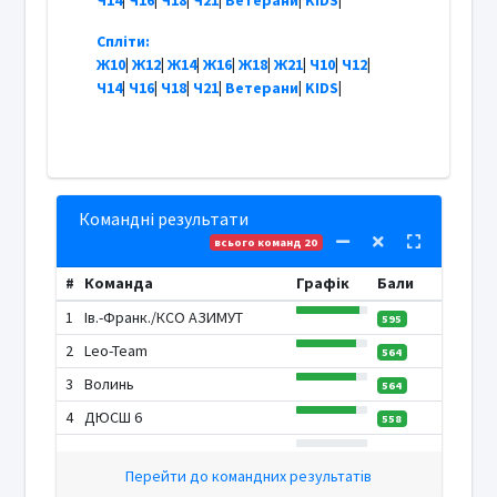
Спліти:
Ж10
|
Ж12
|
Ж14
|
Ж16
|
Ж18
|
Ж21
|
Ч10
|
Ч12
|
Ч14
|
Ч16
|
Ч18
|
Ч21
|
Ветерани
|
KIDS
|
Командні результати
всього команд 20
#
Команда
Графік
Бали
1
Ів.-Франк./КСО АЗИМУТ
595
2
Leo-Team
564
3
Волинь
564
4
ДЮСШ 6
558
Перейти до командних результатів