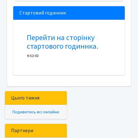
Стартовий годинник
Перейти на сторінку
стартового годиннка.
9
:
5
2
:
02
Цього тижня
Подивитись всі онлайни
Партнери