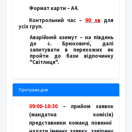
Формат карти –
А4.
Контрольний час –
90 хв
для
усіх груп.
Аварійний азимут – на південь
до с. Брюховичі, далі
запитувати в перехожих як
пройти до бази відпочинку
"Світлиця".
Програма дня
09:00-10:30
– прийом заявок
(мандатна комісія)
представники команд повинні
надати
іменну заявку, завірену