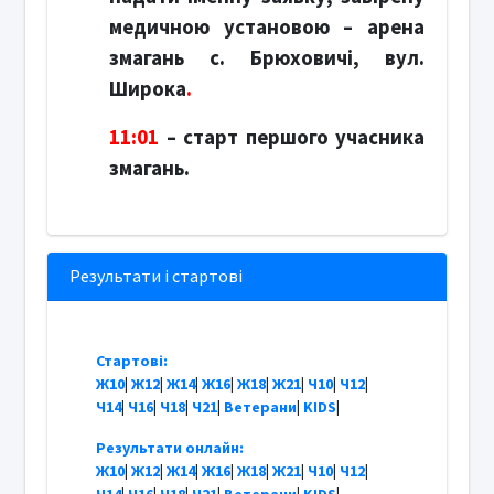
медичною установою – арена
змагань с. Брюховичі, вул.
Широка
.
11:01
– старт першого учасника
змагань.
Результати і стартові
Стартові:
Ж10
|
Ж12
|
Ж14
|
Ж16
|
Ж18
|
Ж21
|
Ч10
|
Ч12
|
Ч14
|
Ч16
|
Ч18
|
Ч21
|
Ветерани
|
KIDS
|
Результати онлайн:
Ж10
|
Ж12
|
Ж14
|
Ж16
|
Ж18
|
Ж21
|
Ч10
|
Ч12
|
Ч14
|
Ч16
|
Ч18
|
Ч21
|
Ветерани
|
KIDS
|