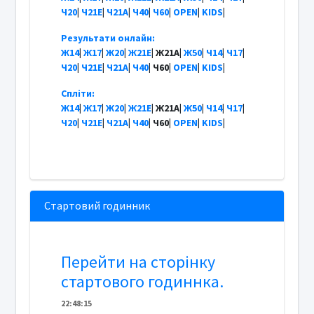
Ч20
|
Ч21Е
|
Ч21А
|
Ч40
|
Ч60
|
OPEN
|
KIDS
|
Результати онлайн:
Ж14
|
Ж17
|
Ж20
|
Ж21Е
| Ж21А|
Ж50
|
Ч14
|
Ч17
|
Ч20
|
Ч21Е
|
Ч21А
|
Ч40
| Ч60|
OPEN
|
KIDS
|
Спліти:
Ж14
|
Ж17
|
Ж20
|
Ж21Е
| Ж21А|
Ж50
|
Ч14
|
Ч17
|
Ч20
|
Ч21Е
|
Ч21А
|
Ч40
| Ч60|
OPEN
|
KIDS
|
Стартовий годинник
Перейти на сторінку
стартового годиннка.
22
:
4
8
:
15