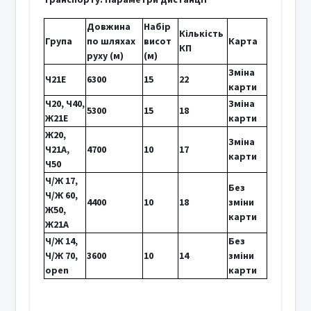
Довжина
Набір
Кількість
Група
по шляхах
висот
Карта
КП
руху (м)
(м)
Зміна
Ч21E
6300
15
22
карти
Ч20, Ч40,
Зміна
5300
15
18
Ж21E
карти
Ж20,
Зміна
Ч21A,
4700
10
17
карти
Ч50
Ч/Ж 17,
Без
Ч/Ж 60,
4400
10
18
зміни
Ж50,
карти
Ж21А
Ч/Ж 14,
Без
Ч/Ж 70,
3600
10
14
зміни
open
карти