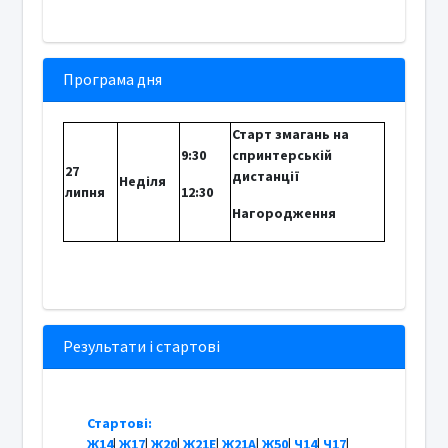
Програма дня
Старт змагань на
9:30
спринтерській
27
дистанції
Неділя
липня
12:30
Нагородження
Результати і стартові
Стартові:
Ж14
|
Ж17
|
Ж20
|
Ж21Е
|
Ж21А
|
Ж50
|
Ч14
|
Ч17
|