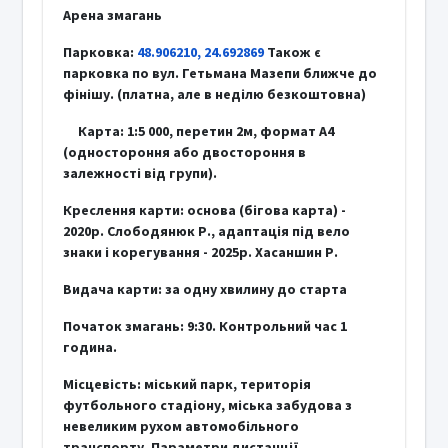
Арена змагань
Парковка:
48.906210, 24.692869
Також є
парковка по вул. Гетьмана Мазепи ближче до
фінішу. (платна, але в неділю безкоштовна)
Карта: 1:5 000, перетин 2м, формат A4
(одностороння або двостороння в
залежності від групи).
Креслення карти: основа (бігова карта) -
2020р. Слободянюк Р., адаптація під вело
знаки і корегування - 2025р. Хасаншин Р.
Видача карти: за одну хвилину до старта
Початок змагань: 9:30. Контрольний час 1
година.
Місцевість: міський парк, територія
футбольного стадіону, міська забудова з
невеликим рухом автомобільного
транcпорту. Параметри дистанції