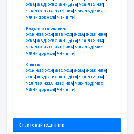
ЖВВ
|
ЖВД
|
ЖВС
|
ЖН - діти
|
Ч10
|
Ч12
|
Ч14
|
Ч16
|
Ч18
|
Ч21А
|
Ч21Е
|
ЧВА
|
ЧВВ
|
ЧВД
|
ЧВС
|
ЧЖН - дорослі
|
ЧН - діти
|
Результати онлайн:
Ж10
|
Ж12
|
Ж14
|
Ж16
|
Ж18
|
Ж21А
|
Ж21Е
|
ЖВА
|
ЖВВ
|
ЖВД
|
ЖВС
|
ЖН - діти
|
Ч10
|
Ч12
|
Ч14
|
Ч16
|
Ч18
|
Ч21А
|
Ч21Е
|
ЧВА
|
ЧВВ
|
ЧВД
|
ЧВС
|
ЧЖН - дорослі
|
ЧН - діти
|
Спліти:
Ж10
|
Ж12
|
Ж14
|
Ж16
|
Ж18
|
Ж21А
|
Ж21Е
|
ЖВА
|
ЖВВ
|
ЖВД
|
ЖВС
|
ЖН - діти
|
Ч10
|
Ч12
|
Ч14
|
Ч16
|
Ч18
|
Ч21А
|
Ч21Е
|
ЧВА
|
ЧВВ
|
ЧВД
|
ЧВС
|
ЧЖН - дорослі
|
ЧН - діти
|
Стартовий годинник