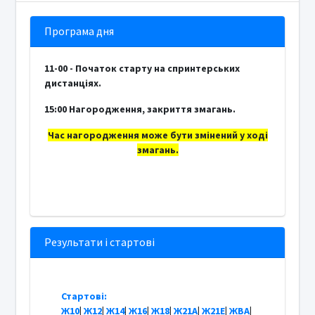
Програма дня
11-00 - Початок старту на спринтерських
дистанціях.
15:00 Нагородження, закриття змагань.
Час нагородження може бути змінений у ході
змагань.
Результати і стартові
Стартові:
Ж10
|
Ж12
|
Ж14
|
Ж16
|
Ж18
|
Ж21А
|
Ж21Е
|
ЖВА
|