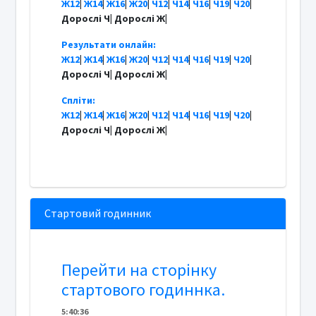
Ж12
|
Ж14
|
Ж16
|
Ж20
|
Ч12
|
Ч14
|
Ч16
|
Ч19
|
Ч20
|
Дорослі Ч| Дорослі Ж|
Результати онлайн:
Ж12
|
Ж14
|
Ж16
|
Ж20
|
Ч12
|
Ч14
|
Ч16
|
Ч19
|
Ч20
|
Дорослі Ч| Дорослі Ж|
Спліти:
Ж12
|
Ж14
|
Ж16
|
Ж20
|
Ч12
|
Ч14
|
Ч16
|
Ч19
|
Ч20
|
Дорослі Ч| Дорослі Ж|
Стартовий годинник
Перейти на сторінку
стартового годиннка.
5
:
4
0
:
36