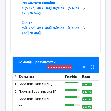
Результати онлайн:
Ж(5-6кл)
|
Ж(7-8кл)
|
Ж(9кл)
|
Ч(5-6кл)
|
Ч(7-
8кл)
|
Ч(9кл)
|
Спліти:
Ж(5-6кл)
|
Ж(7-8кл)
|
Ж(9кл)
|
Ч(5-6кл)
|
Ч(7-
8кл)
|
Ч(9кл)
|
Командні результати
всього команд 19
#
Команда
Графік
Бали
1
Боратинський ліцей Д
564.73
2
Промінь Боратинська ТГ
523.75
3
Боратинський ліцей
487.96
4
ГП
367.92