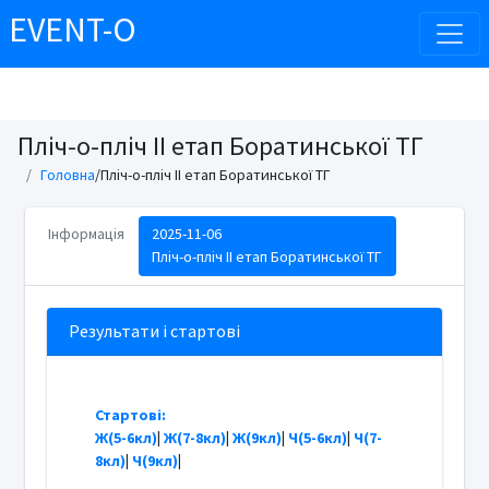
EVENT-O
Пліч-о-пліч ІІ етап Боратинської ТГ
Головна
/Пліч-о-пліч ІІ етап Боратинської ТГ
Інформація
2025-11-06
Пліч-о-пліч ІІ етап Боратинської ТГ
Результати і стартові
Стартові:
Ж(5-6кл)
|
Ж(7-8кл)
|
Ж(9кл)
|
Ч(5-6кл)
|
Ч(7-
8кл)
|
Ч(9кл)
|