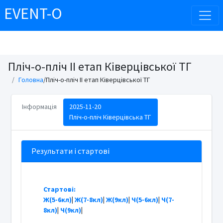
EVENT-O
Пліч-о-пліч ІІ етап Ківерцівської ТГ
Головна
/Пліч-о-пліч ІІ етап Ківерцівської ТГ
Інформація
2025-11-20
Пліч-о-пліч Ківерцівська ТГ
Результати і стартові
Стартові:
Ж(5-6кл)
|
Ж(7-8кл)
|
Ж(9кл)
|
Ч(5-6кл)
|
Ч(7-
8кл)
|
Ч(9кл)
|