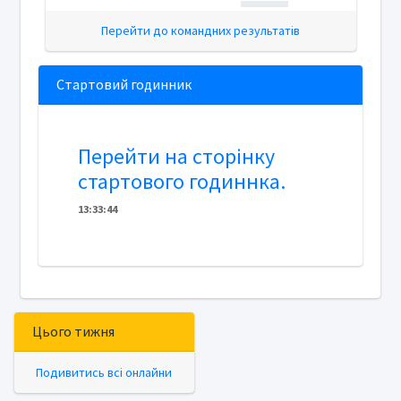
Перейти до командних результатів
Стартовий годинник
Перейти на сторінку
стартового годиннка.
13
:
3
3
:
44
Цього тижня
Подивитись всі онлайни