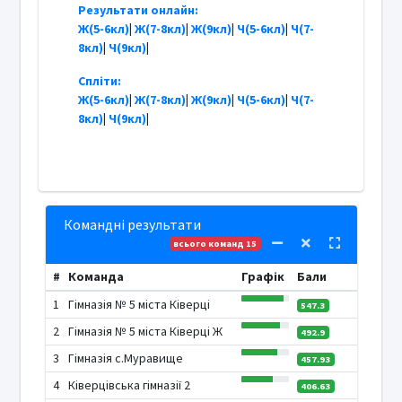
Результати онлайн:
Ж(5-6кл)
|
Ж(7-8кл)
|
Ж(9кл)
|
Ч(5-6кл)
|
Ч(7-
8кл)
|
Ч(9кл)
|
Спліти:
Ж(5-6кл)
|
Ж(7-8кл)
|
Ж(9кл)
|
Ч(5-6кл)
|
Ч(7-
8кл)
|
Ч(9кл)
|
Командні результати
всього команд 15
#
Команда
Графік
Бали
1
Гімназія № 5 міста Ківерці
547.3
2
Гімназія № 5 міста Ківерці Ж
492.9
3
Гімназія с.Муравище
457.93
4
Ківерцівська гімназії 2
406.63