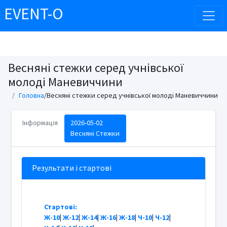
EVENT-O
Весняні стежки серед учнівської
молоді Маневиччини
Головна
/Весняні стежки серед учнівської молоді Маневиччини
Інформація
2026-05-02
Весняні Стежки
Результати і стартові
Стартові:
Ж-10
|
Ж-12
|
Ж-14
|
Ж-16
|
Ж-18
|
Ч-10
|
Ч-12
|