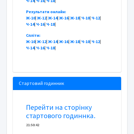
Ч-14
|
Ч-16
|
Ч-18
|
Результати онлайн:
Ж-10
|
Ж-12
|
Ж-14
|
Ж-16
|
Ж-18
|
Ч-10
|
Ч-12
|
Ч-14
|
Ч-16
|
Ч-18
|
Спліти:
Ж-10
|
Ж-12
|
Ж-14
|
Ж-16
|
Ж-18
|
Ч-10
|
Ч-12
|
Ч-14
|
Ч-16
|
Ч-18
|
Стартовий годинник
Перейти на сторінку
стартового годиннка.
21
:
5
0
:
42