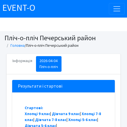
EVENT-O
Пліч-о-пліч Печерський район
Головна
/Пліч-о-пліч Печерський район
Інформація
2026-04-04
Пліч-о-пліч
Результати і стартові
Стартові:
Хлопці 9 клас
|
Дівчата 9 клас
|
Хлопці 7-8
клас
|
Дівчата 7-8 клас
|
Хлопці 5-6 клас
|
Дівчата 5-6 клас
|