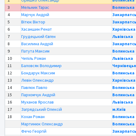
3
Мельник Тарас
Волинська
4
Марчук Андрій
Закарпатс
5
Вітюк Віктор
Закарпатс
6
Хасаншин Ренат
Харківська
7
Грудецький Євген
Львівська
8
Василина Андрій
Закарпатс
9
Патута Максим
Волинська
10
Чепіль Роман
Львівська
11
Баловсяк Володимир
Чернівець
12
Бондарук Максим
Волинська
13
Левін Олександр
Харківська
14
Павлюк Павло
Волинська
15
Пархомчук Андрій
Волинська
16
Муханов Ярослав
Львівська
17
Загрядський Олексій
м.Київ
18
Кохан Роман
Волинська
Мартинюк Олександр
Волинська
Фечо Георгій
Закарпатс