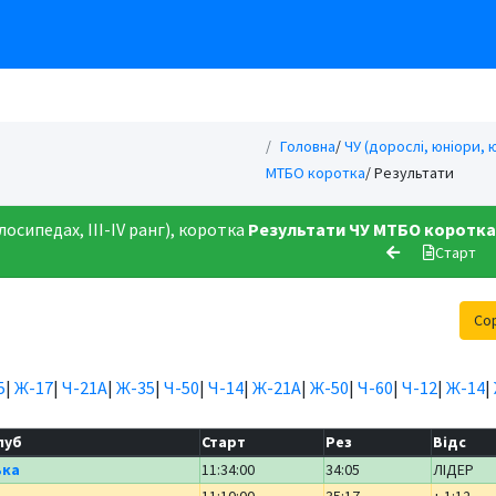
Головна
/
ЧУ (дорослі, юніори, ю
МТБО коротка
/ Результати
лосипедах, ІІІ-ІV ранг), коротка
Результати
ЧУ МТБО коротка
Старт
Со
5
|
Ж-17
|
Ч-21А
|
Ж-35
|
Ч-50
|
Ч-14
|
Ж-21А
|
Ж-50
|
Ч-60
|
Ч-12
|
Ж-14
|
луб
Старт
Рез
Відс
ька
11:34:00
34:05
ЛІДЕР
11:10:00
35:17
+ 1:12