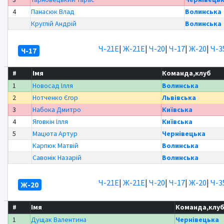
4
Панасюк Влад
Волинська
Круглій Андрій
Волинська
Ч-21Е
|
Ж-21Е
|
Ч-20
|
Ч-17
|
Ж-20
|
Ч-3
Ч-17
#
Імя
Команда,клуб
1
Новосад Ілля
Волинська
2
Нотченко Єгор
Львівська
3
Набока Дмитро
Київська
4
Яговкін Ілля
Київська
5
Мацюта Артур
Чернівецька
Карпюк Матвій
Волинська
Савонік Назарій
Волинська
Ч-21Е
|
Ж-21Е
|
Ч-20
|
Ч-17
|
Ж-20
|
Ч-3
Ж-20
#
Імя
Команда,клу
1
Дущак Валентина
Чернівецька