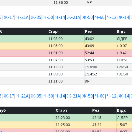
11:36:00
MP
5
|
Ж-17
|
Ч-21А
|
Ж-35
|
Ч-50
|
Ч-14
|
Ж-21А
|
Ж-50
|
Ч-60
|
Ч-12
|
Ж-14
|
уб
Старт
Рез
Відс
11:03:00
43:02
ЛІДЕР
11:05:00
43:09
+ 0:07
11:01:00
52:44
+ 9:42
11:07:00
53:53
+10:51
11:13:00
1:10:00
+26:58
11:09:00
1:14:52
+31:50
11:11:00
DNF
5
|
Ж-17
|
Ч-21А
|
Ж-35
|
Ч-50
|
Ч-14
|
Ж-21А
|
Ж-50
|
Ч-60
|
Ч-12
|
Ж-14
|
луб
Старт
Рез
Відс
11:23:00
42:15
ЛІДЕР
11:25:00
47:22
+ 5:07
ка
11:21:00
51:52
+ 9:37