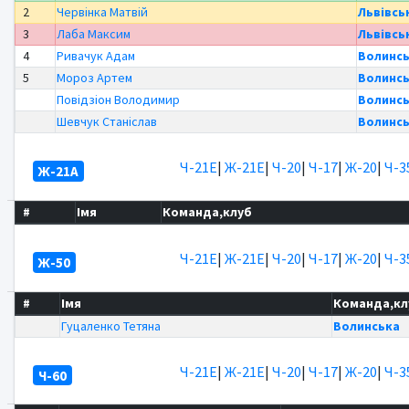
2
Червінка Матвій
Львівсь
3
Лаба Максим
Львівсь
4
Ривачук Адам
Волинс
5
Мороз Артем
Волинс
Повідзіон Володимир
Волинс
Шевчук Станіслав
Волинс
Ч-21Е
|
Ж-21Е
|
Ч-20
|
Ч-17
|
Ж-20
|
Ч-3
Ж-21А
#
Імя
Команда,клуб
Ч-21Е
|
Ж-21Е
|
Ч-20
|
Ч-17
|
Ж-20
|
Ч-3
Ж-50
#
Імя
Команда,кл
Гуцаленко Тетяна
Волинська
Ч-21Е
|
Ж-21Е
|
Ч-20
|
Ч-17
|
Ж-20
|
Ч-3
Ч-60