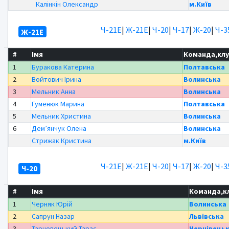
Калінкін Олександр
м.Київ
Ч-21Е
|
Ж-21Е
|
Ч-20
|
Ч-17
|
Ж-20
|
Ч-3
Ж-21Е
#
Імя
Команда,кл
1
Буракова Катерина
Полтавська
2
Войтович Ірина
Волинська
3
Мельник Анна
Волинська
4
Гуменюк Марина
Полтавська
5
Мельник Христина
Волинська
6
Дем’янчук Олена
Волинська
Стрижак Кристина
м.Київ
Ч-21Е
|
Ж-21Е
|
Ч-20
|
Ч-17
|
Ж-20
|
Ч-3
Ч-20
#
Імя
Команда,к
1
Черняк Юрій
Волинська
2
Сапрун Назар
Львівська
3
Тарновецький Тарас
Чернівець