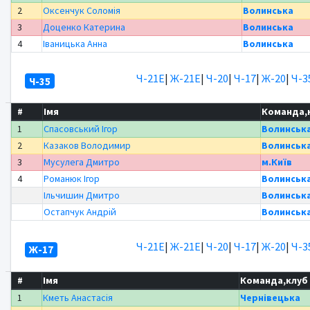
2
Оксенчук Соломія
Волинська
3
Доценко Катерина
Волинська
4
Іваницька Анна
Волинська
Ч-21Е
|
Ж-21Е
|
Ч-20
|
Ч-17
|
Ж-20
|
Ч-3
Ч-35
#
Імя
Команда,
1
Спасовський Ігор
Волинськ
2
Казаков Володимир
Волинськ
3
Мусулега Дмитро
м.Київ
4
Романюк Ігор
Волинськ
Ільчишин Дмитро
Волинськ
Остапчук Андрій
Волинськ
Ч-21Е
|
Ж-21Е
|
Ч-20
|
Ч-17
|
Ж-20
|
Ч-3
Ж-17
#
Імя
Команда,клуб
1
Кметь Анастасія
Чернівецька