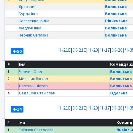
Єрко Ірина
Волинська
Бурда Інга
Волинська
Коваленко Ірина
Рівненська
Федчук Інна
Волинська
Черняк Світлана
Волинська
Ч-21Е
|
Ж-21Е
|
Ч-20
|
Ч-17
|
Ж-20
|
Ч-3
Ч-50
#
Імя
Команда,к
1
Черчик Олег
Волинська
2
Мельник Віктор
Волинська
3
Бортник Віктор
Волинська
4
Седашов Станіслав
Одеська
Ч-21Е
|
Ж-21Е
|
Ч-20
|
Ч-17
|
Ж-20
|
Ч-3
Ч-14
#
Імя
Команд
1
Свірнюк Святослав
Львівсь