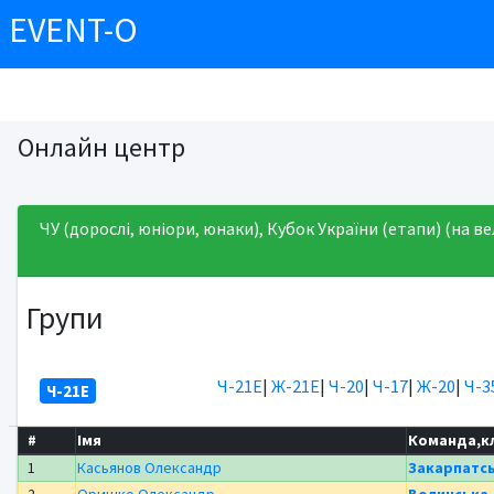
EVENT-O
Онлайн центр
ЧУ (дорослі, юніори, юнаки), Кубок України (етапи) (на ве
Групи
Ч-21Е
|
Ж-21Е
|
Ч-20
|
Ч-17
|
Ж-20
|
Ч-3
Ч-21Е
#
Імя
Команда,к
1
Касьянов Олександр
Закарпатс
2
Оришко Олександр
Волинська