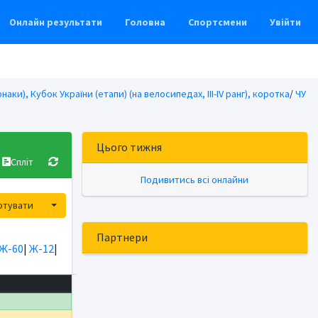
Онлайн результати
Головна
Спортсмени
Увійти
наки), Кубок України (етапи) (на велосипедах, ІІІ-ІV ранг), коротка
/
ЧУ
Цього тижня
Спліт
Подивитись всі онлайни
Toggle Dropdown
ртувати
Партнери
Ж-60
|
Ж-12
|