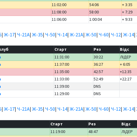
11:02:00
54:06
+ 3:35
11:08:00
58:00
+ 7:29
11:06:00
1:00:04
+ 9:33
5
|
Ж-17
|
Ч-21А
|
Ж-35
|
Ч-50
|
Ч-14
|
Ж-21А
|
Ж-50
|
Ч-60
|
Ч-12
|
Ж-14
|
клуб
Старт
Рез
Відс
а
11:31:00
30:22
ЛІДЕР
а
11:37:00
36:27
+ 6:05
11:35:00
42:57
+12:35
а
11:33:00
52:49
+22:27
а
11:39:00
DNS
а
11:29:00
DNS
5
|
Ж-17
|
Ч-21А
|
Ж-35
|
Ч-50
|
Ч-14
|
Ж-21А
|
Ж-50
|
Ч-60
|
Ч-12
|
Ж-14
|
Старт
Рез
Відс
11:19:00
48:47
ЛІДЕР