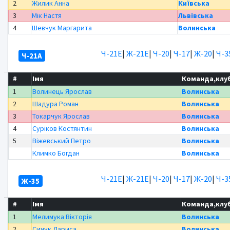
2
Жилик Анна
Київська
3
Мік Настя
Львівська
4
Шевчук Маргарита
Волинська
Ч-21Е
|
Ж-21Е
|
Ч-20
|
Ч-17
|
Ж-20
|
Ч-3
Ч-21А
#
Імя
Команда,клу
1
Волинець Ярослав
Волинська
2
Шадура Роман
Волинська
3
Токарчук Ярослав
Волинська
4
Суріков Костянтин
Волинська
5
Віжевський Петро
Волинська
Климко Богдан
Волинська
Ч-21Е
|
Ж-21Е
|
Ч-20
|
Ч-17
|
Ж-20
|
Ч-3
Ж-35
#
Імя
Команда,клу
1
Мелимука Вікторія
Волинська
2
Сичук Лариса
Волинська