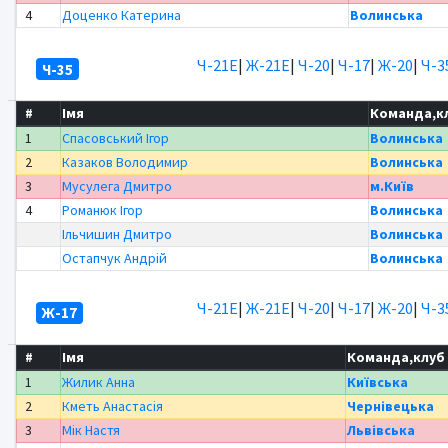
4
Доценко Катерина
Волинська
Ч-21Е
|
Ж-21Е
|
Ч-20
|
Ч-17
|
Ж-20
|
Ч-3
Ч-35
#
Імя
Команда,к
1
Спасовський Ігор
Волинська
2
Казаков Володимир
Волинська
3
Мусулега Дмитро
м.Київ
4
Романюк Ігор
Волинська
Ільчишин Дмитро
Волинська
Остапчук Андрій
Волинська
Ч-21Е
|
Ж-21Е
|
Ч-20
|
Ч-17
|
Ж-20
|
Ч-3
Ж-17
#
Імя
Команда,клуб
1
Жилик Анна
Київська
2
Кметь Анастасія
Чернівецька
3
Мік Настя
Львівська