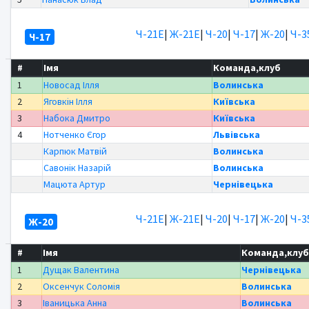
Ч-21Е
|
Ж-21Е
|
Ч-20
|
Ч-17
|
Ж-20
|
Ч-3
Ч-17
#
Імя
Команда,клуб
1
Новосад Ілля
Волинська
2
Яговкін Ілля
Київська
3
Набока Дмитро
Київська
4
Нотченко Єгор
Львівська
Карпюк Матвій
Волинська
Савонік Назарій
Волинська
Мацюта Артур
Чернівецька
Ч-21Е
|
Ж-21Е
|
Ч-20
|
Ч-17
|
Ж-20
|
Ч-3
Ж-20
#
Імя
Команда,клу
1
Дущак Валентина
Чернівецька
2
Оксенчук Соломія
Волинська
3
Іваницька Анна
Волинська