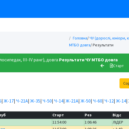
Головна
/
ЧУ (дорослі, юніори, ю
МТБО довга
/ Результати
осипедах, ІІІ-ІV ранг), довга
Результати
ЧУ МТБО довга
Старт
Со
5
|
Ж-17
|
Ч-21А
|
Ж-35
|
Ч-50
|
Ч-14
|
Ж-21А
|
Ж-50
|
Ч-60
|
Ч-12
|
Ж-14
|
луб
Старт
Рез
Відс
11:54:00
1:06:46
ЛІДЕР
ька
11:57:00
1:08:26
+ 1:40