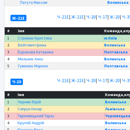
Патута Максим
Волинська
Ч-21Е
|
Ж-21Е
|
Ч-20
|
Ч-17
|
Ж-20
|
Ч-3
Ж-21Е
#
Імя
Команда,кл
1
Стрижак Кристина
м.Київ
2
Войтович Ірина
Волинська
3
Буракова Катерина
Полтавська
4
Мельник Анна
Волинська
5
Гуменюк Марина
Полтавська
Ч-21Е
|
Ж-21Е
|
Ч-20
|
Ч-17
|
Ж-20
|
Ч-3
Ч-20
#
Імя
Команда,кл
1
Черняк Юрій
Волинська
2
Сапрун Назар
Львівська
3
Тарновецький Тарас
Чернівецьк
4
Круглій Андрій
Волинська
5
Панасюк Влад
Волинська