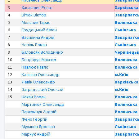
3
Хасаншин Ренат
Харківська
4
Вітюк Віктор
Закарпатс
5
Мельник Тарас
Волинська
6
Грудецький Євген
Львівська
7
Василина Андрій
Закарпатс
8
Чепіль Роман
Львівська
9
Баловсяк Володимир
Чернівець
10
Бондарук Максим
Волинська
11
Павлюк Павло
Волинська
12
Калінкін Олександр
м.Київ
13
Левін Олександр
Харківська
14
Загрядський Олексій
м.Київ
15
Кохан Роман
Волинська
Мартинюк Олександр
Волинська
Пархомчук Андрій
Волинська
Фечо Георгій
Закарпатс
Муханов Ярослав
Львівська
Марчук Андрій
Закарпатс