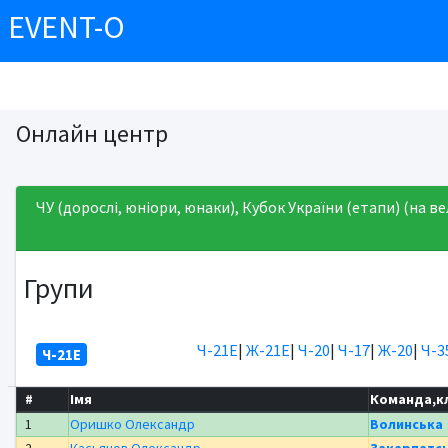
EVENT-O
Онлайн центр
ЧУ (дорослі, юніори, юнаки), Кубок України (етапи) (на вел
Групи
Ч-21Е
|
Ж-21Е
|
Ч-20
|
Ч-17
|
Ж-20
|
Ч-3
Ч-21Е
#
Імя
Команда,к
1
Оришко Олександр
Волинська
2
Касьянов Олександр
Закарпатс