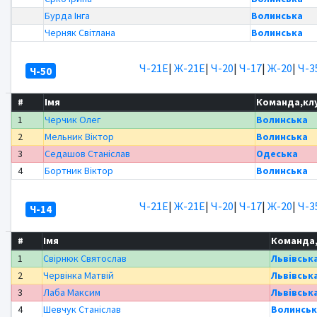
Бурда Інга
Волинська
Черняк Світлана
Волинська
Ч-21Е
|
Ж-21Е
|
Ч-20
|
Ч-17
|
Ж-20
|
Ч-3
Ч-50
#
Імя
Команда,кл
1
Черчик Олег
Волинська
2
Мельник Віктор
Волинська
3
Седашов Станіслав
Одеська
4
Бортник Віктор
Волинська
Ч-21Е
|
Ж-21Е
|
Ч-20
|
Ч-17
|
Ж-20
|
Ч-3
Ч-14
#
Імя
Команда
1
Свірнюк Святослав
Львівськ
2
Червінка Матвій
Львівськ
3
Лаба Максим
Львівськ
4
Шевчук Станіслав
Волинськ