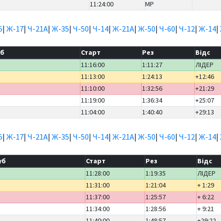
11:24:00
MP
5
|
Ж-17
|
Ч-21А
|
Ж-35
|
Ч-50
|
Ч-14
|
Ж-21А
|
Ж-50
|
Ч-60
|
Ч-12
|
Ж-14
|
уб
Старт
Рез
Відс
11:16:00
1:11:27
ЛІДЕР
11:13:00
1:24:13
+12:46
11:10:00
1:32:56
+21:29
11:19:00
1:36:34
+25:07
11:04:00
1:40:40
+29:13
5
|
Ж-17
|
Ч-21А
|
Ж-35
|
Ч-50
|
Ч-14
|
Ж-21А
|
Ж-50
|
Ч-60
|
Ч-12
|
Ж-14
|
уб
Старт
Рез
Відс
11:28:00
1:19:35
ЛІДЕР
11:31:00
1:21:04
+ 1:29
а
11:37:00
1:25:57
+ 6:22
11:34:00
1:28:56
+ 9:21
11:40:00
1:48:57
+29:22