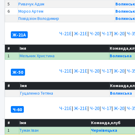
5
Ривачук Адам
Волинськ
6
Мороз Артем
Волинськ
Повідзіон Володимир
Волинськ
Ч-21Е
|
Ж-21Е
|
Ч-20
|
Ч-17
|
Ж-20
|
Ч-3
Ж-21А
#
Імя
Команда,кл
1
Мельник Христина
Волинська
Ч-21Е
|
Ж-21Е
|
Ч-20
|
Ч-17
|
Ж-20
|
Ч-3
Ж-50
#
Імя
Команда,кл
Гуцаленко Тетяна
Волинська
Ч-21Е
|
Ж-21Е
|
Ч-20
|
Ч-17
|
Ж-20
|
Ч-3
Ч-60
#
Імя
Команда,клуб
1
Тумак Іван
Чернівецька