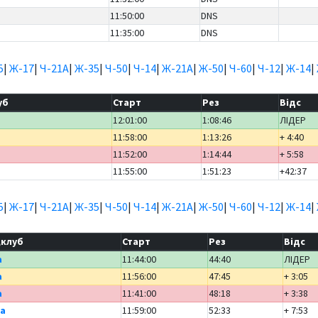
11:50:00
DNS
11:35:00
DNS
5
|
Ж-17
|
Ч-21А
|
Ж-35
|
Ч-50
|
Ч-14
|
Ж-21А
|
Ж-50
|
Ч-60
|
Ч-12
|
Ж-14
|
уб
Старт
Рез
Відс
12:01:00
1:08:46
ЛІДЕР
11:58:00
1:13:26
+ 4:40
11:52:00
1:14:44
+ 5:58
11:55:00
1:51:23
+42:37
5
|
Ж-17
|
Ч-21А
|
Ж-35
|
Ч-50
|
Ч-14
|
Ж-21А
|
Ж-50
|
Ч-60
|
Ч-12
|
Ж-14
|
,клуб
Старт
Рез
Відс
а
11:44:00
44:40
ЛІДЕР
а
11:56:00
47:45
+ 3:05
а
11:41:00
48:18
+ 3:38
а
11:59:00
52:33
+ 7:53