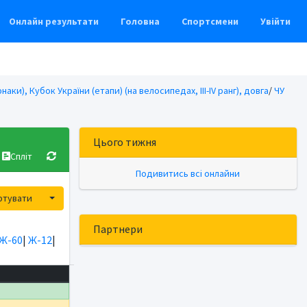
Онлайн результати
Головна
Спортсмени
Увійти
наки), Кубок України (етапи) (на велосипедах, ІІІ-ІV ранг), довга
/
ЧУ
Цього тижня
Спліт
Подивитись всі онлайни
Toggle Dropdown
ртувати
Партнери
Ж-60
|
Ж-12
|