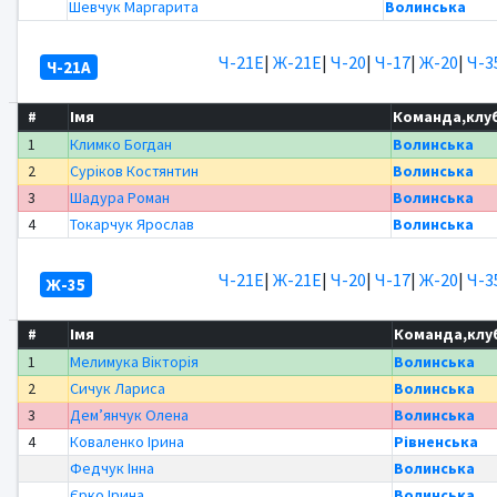
Шевчук Маргарита
Волинська
Ч-21Е
|
Ж-21Е
|
Ч-20
|
Ч-17
|
Ж-20
|
Ч-3
Ч-21А
#
Імя
Команда,клу
1
Климко Богдан
Волинська
2
Суріков Костянтин
Волинська
3
Шадура Роман
Волинська
4
Токарчук Ярослав
Волинська
Ч-21Е
|
Ж-21Е
|
Ч-20
|
Ч-17
|
Ж-20
|
Ч-3
Ж-35
#
Імя
Команда,клу
1
Мелимука Вікторія
Волинська
2
Сичук Лариса
Волинська
3
Дем’янчук Олена
Волинська
4
Коваленко Ірина
Рівненська
Федчук Інна
Волинська
Єрко Ірина
Волинська