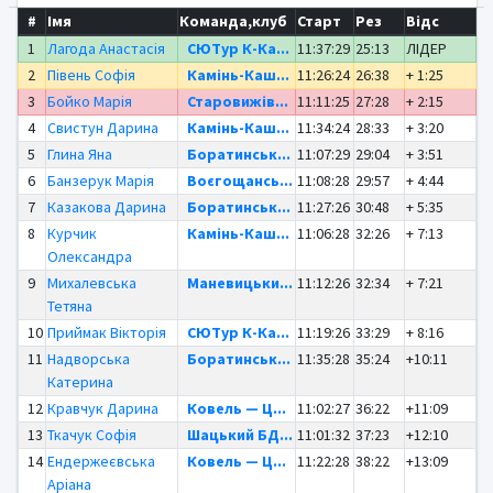
#
Імя
Команда,клуб
Старт
Рез
Відс
1
Лагода Анастасія
СЮТур К-Ка...
11:37:29
25:13
ЛІДЕР
2
Півень Софія
Камінь-Каш...
11:26:24
26:38
+ 1:25
3
Бойко Марія
Старовижів...
11:11:25
27:28
+ 2:15
4
Свистун Дарина
Камінь-Каш...
11:34:24
28:33
+ 3:20
5
Глина Яна
Боратинськ...
11:07:29
29:04
+ 3:51
6
Банзерук Марія
Воєгощансь...
11:08:28
29:57
+ 4:44
7
Казакова Дарина
Боратинськ...
11:27:26
30:48
+ 5:35
8
Курчик
Камінь-Каш...
11:06:28
32:26
+ 7:13
Олександра
9
Михалевська
Маневицьки...
11:12:26
32:34
+ 7:21
Тетяна
10
Приймак Вікторія
СЮТур К-Ка...
11:19:26
33:29
+ 8:16
11
Надворська
Боратинськ...
11:35:28
35:24
+10:11
Катерина
12
Кравчук Дарина
Ковель — Ц...
11:02:27
36:22
+11:09
13
Ткачук Софія
Шацький БД...
11:01:32
37:23
+12:10
14
Ендержеєвська
Ковель — Ц...
11:22:28
38:22
+13:09
Аріана