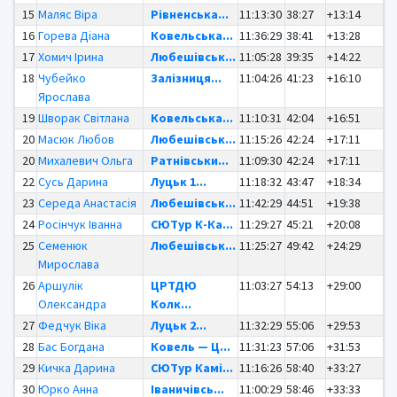
15
Маляс Віра
Рівненська...
11:13:30
38:27
+13:14
16
Горева Діана
Ковельська...
11:36:29
38:41
+13:28
17
Хомич Ірина
Любешівськ...
11:05:28
39:35
+14:22
18
Чубейко
Залізниця...
11:04:26
41:23
+16:10
Ярослава
19
Шворак Світлана
Ковельська...
11:10:31
42:04
+16:51
20
Масюк Любов
Любешівськ...
11:15:26
42:24
+17:11
20
Михалевич Ольга
Ратнівськи...
11:09:30
42:24
+17:11
22
Сусь Дарина
Луцьк 1...
11:18:32
43:47
+18:34
23
Середа Анастасія
Любешівськ...
11:42:29
44:51
+19:38
24
Росінчук Іванна
СЮТур К-Ка...
11:29:27
45:21
+20:08
25
Семенюк
Любешівськ...
11:25:27
49:42
+24:29
Мирослава
26
Аршулік
ЦРТДЮ
11:03:27
54:13
+29:00
Олександра
Колк...
27
Федчук Віка
Луцьк 2...
11:32:29
55:06
+29:53
28
Бас Богдана
Ковель — Ц...
11:31:23
57:06
+31:53
29
Кичка Дарина
СЮТур Камі...
11:16:26
58:40
+33:27
30
Юрко Анна
Іваничівсь...
11:00:29
58:46
+33:33