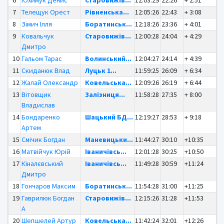
7
Телещук Орест
Рівненська...
12:05:26
22:43
+ 3:08
8
Зімич Ілля
Боратинськ...
12:18:26
23:36
+ 4:01
9
Ковальчук
Старовижів...
12:00:28
24:04
+ 4:29
Дмитро
10
Гальом Тарас
Волинський...
12:04:27
24:14
+ 4:39
11
Скиданюк Влад
Луцьк 1...
11:59:25
26:09
+ 6:34
12
Жалай Олександр
Ковельська...
12:09:26
26:19
+ 6:44
13
Вітовщик
Залізниця...
11:58:28
27:35
+ 8:00
Владислав
14
Бондаренко
Шацький БД...
12:19:27
28:53
+ 9:18
Артем
15
Смічик Богдан
Маневицьки...
11:44:27
30:10
+10:35
16
Матвійчук Юрій
Іваничівсь...
12:01:28
30:25
+10:50
17
Кіналєвський
Іваничівсь...
11:49:28
30:59
+11:24
Дмитро
18
Гончаров Максим
Боратинськ...
11:54:28
31:00
+11:25
19
Гаврилюк Богдан
Старовижів...
12:15:26
31:28
+11:53
А
20
Шепшелей Артур
Ковельська...
11:42:24
32:01
+12:26