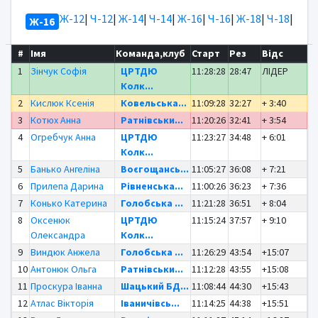
Ж-12
|
Ч-12
|
Ж-14
|
Ч-14
|
Ж-16
|
Ч-16
|
Ж-18
|
Ч-18
|
Ж-16
#
Імя
Команда,клуб
Старт
Рез
Відс
1
Зінчук Софія
ЦРТДЮ
11:28:28
28:47
ЛІДЕР
Колк...
2
Кислюк Ксенія
Ковельська...
11:09:28
32:27
+ 3:40
3
Котюх Анна
Ратнівськи...
11:20:26
32:41
+ 3:54
4
Огребчук Анна
ЦРТДЮ
11:23:27
34:48
+ 6:01
Колк...
5
Банько Ангеліна
Воєгощансь...
11:05:27
36:08
+ 7:21
6
Прилепа Дарина
Рівненська...
11:00:26
36:23
+ 7:36
7
Конько Катерина
Голобська ...
11:21:28
36:51
+ 8:04
8
Оксенюк
ЦРТДЮ
11:15:24
37:57
+ 9:10
Олександра
Колк...
9
Виндюк Анжела
Голобська ...
11:26:29
43:54
+15:07
10
Антонюк Ольга
Ратнівськи...
11:12:28
43:55
+15:08
11
Проскура Іванна
Шацький БД...
11:08:44
44:30
+15:43
12
Атлас Вікторія
Іваничівсь...
11:14:25
44:38
+15:51