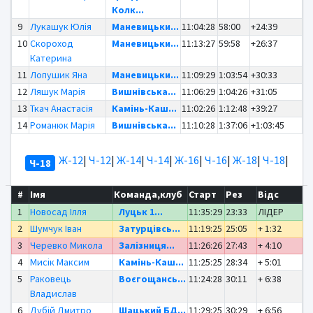
Колк...
9
Лукашук Юлія
Маневицьки...
11:04:28
58:00
+24:39
10
Скороход
Маневицьки...
11:13:27
59:58
+26:37
Катерина
11
Лопушик Яна
Маневицьки...
11:09:29
1:03:54
+30:33
12
Ляшук Марія
Вишнівська...
11:06:29
1:04:26
+31:05
13
Ткач Анастасія
Камінь-Каш...
11:02:26
1:12:48
+39:27
14
Романюк Марія
Вишнівська...
11:10:28
1:37:06
+1:03:45
Ж-12
|
Ч-12
|
Ж-14
|
Ч-14
|
Ж-16
|
Ч-16
|
Ж-18
|
Ч-18
|
Ч-18
#
Імя
Команда,клуб
Старт
Рез
Відс
1
Новосад Ілля
Луцьк 1...
11:35:29
23:33
ЛІДЕР
2
Шумчук Іван
Затурцівсь...
11:19:25
25:05
+ 1:32
3
Черевко Микола
Залізниця...
11:26:26
27:43
+ 4:10
4
Мисік Максим
Камінь-Каш...
11:25:25
28:34
+ 5:01
5
Раковець
Воєгощансь...
11:24:28
30:11
+ 6:38
Владислав
6
Дубій Дмитро
Шацький БД...
11:29:25
30:29
+ 6:56