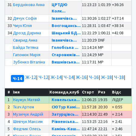
31
Берднікова Анна
ЦРТДЮ
11:23:23
1:01:39
+36:26
Колк...
32
Дячук Софія
Іваничівсь...
11:30:26
1:02:27
+37:14
33
Чмух Юлія
Воєгощансь...
11:28:31
1:03:47
+38:34
34
Дрозд Дарина
Шацький БД...
11:21:29
1:06:21
+41:08
Свирид Анна
Іваничівсь...
11:20:29
DNF
Байда Тетяна
Голобська ...
11:14:24
MP
Гапонюк Марія
Старовижів...
11:24:29
MP
Зубенко Віталіна
Вишнівська...
11:17:31
MP
Ж-12
|
Ч-12
|
Ж-14
|
Ч-14
|
Ж-16
|
Ч-16
|
Ж-18
|
Ч-18
|
Ч-14
#
Імя
Команда,клуб
Старт
Рез
Відс
1
Наумук Матвій
Ковельська...
12:06:25
19:35
ЛІДЕР
2
Ткач Артем
СЮТур Камі...
11:57:28
20:30
+ 0:55
3
Музичук Андрій
Затурцівсь...
12:14:30
21:49
+ 2:14
4
Шевчук Максим
Рівненська...
11:53:25
22:16
+ 2:41
5
Федчик Олесь
Камінь-Каш...
11:47:24
22:21
+ 2:46
6
Юхимук Денис
Старовижів...
12:03:29
22:26
+ 2:51