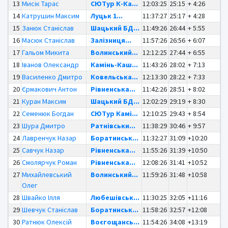
13
Мисік Тарас
СЮТур К-Ка...
12:03:25
25:15
+ 4:26
14
Катрушин Максим
Луцьк 1...
11:37:27
25:17
+ 4:28
15
Занюк Станіслав
Шацький БД...
11:49:26
26:44
+ 5:55
16
Масюк Станіслав
Залізниця...
11:57:26
26:56
+ 6:07
17
Гальом Микита
Волинський...
12:12:25
27:44
+ 6:55
18
Іванов Олександр
Камінь-Каш...
11:43:26
28:02
+ 7:13
19
Василенко Дмитро
Ковельська...
12:13:30
28:22
+ 7:33
20
Єрмакович Антон
Рівненська...
11:42:26
28:51
+ 8:02
21
Куран Максим
Шацький БД...
12:02:29
29:19
+ 8:30
22
Семенюк Богдан
СЮТур Камі...
12:10:25
29:43
+ 8:54
23
Шура Дмитро
Ратнівськи...
11:38:29
30:46
+ 9:57
24
Лавренчук Назар
Боратинськ...
11:32:27
31:09
+10:20
25
Савчук Назар
Рівненська...
11:55:26
31:39
+10:50
26
Смолярчук Роман
Рівненська...
12:08:26
31:41
+10:52
27
Михайлевський
Волинський...
11:59:26
31:48
+10:58
Олег
28
Швайко Ілля
Любешівськ...
11:30:25
32:05
+11:16
29
Шевчук Станіслав
Боратинськ...
11:58:26
32:57
+12:08
30
Ратнюк Олексій
Воєгощансь...
11:54:26
34:08
+13:19