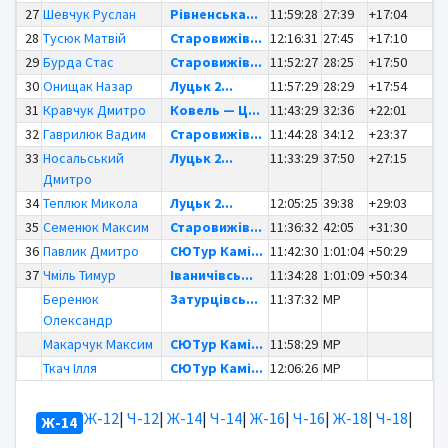
27
Шевчук Руслан
Рівненська...
11:59:28
27:39
+17:04
28
Тусюк Матвій
Старовижів...
12:16:31
27:45
+17:10
29
Бурда Стас
Старовижів...
11:52:27
28:25
+17:50
30
Онищак Назар
Луцьк 2...
11:57:29
28:29
+17:54
31
Кравчук Дмитро
Ковель — Ц...
11:43:29
32:36
+22:01
32
Гаврилюк Вадим
Старовижів...
11:44:28
34:12
+23:37
33
Носальський
Луцьк 2...
11:33:29
37:50
+27:15
Дмитро
34
Теплюк Микола
Луцьк 2...
12:05:25
39:38
+29:03
35
Семенюк Максим
Старовижів...
11:36:32
42:05
+31:30
36
Павлик Дмитро
СЮТур Камі...
11:42:30
1:01:04
+50:29
37
Чміль Тимур
Іваничівсь...
11:34:28
1:01:09
+50:34
Беренюк
Затурцівсь...
11:37:32
MP
Олександр
Макарчук Максим
СЮТур Камі...
11:58:29
MP
Ткач Ілля
СЮТур Камі...
12:06:26
MP
Ж-12
|
Ч-12
|
Ж-14
|
Ч-14
|
Ж-16
|
Ч-16
|
Ж-18
|
Ч-18
|
Ж-14