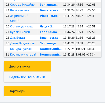
23
Середа Михайло
Залізниця...
11:34:26
45:36
+22:03
24
Веремко Іван
Вишнівська...
11:31:24
46:29
+22:56
25
Звіринський
Рівненська...
11:43:27
48:22
+24:49
Сергій
26
Остапчук Назар
Луцьк 2...
11:17:28
49:24
+25:51
27
Куракін Євген
Голобська ...
11:44:24
51:23
+27:50
28
Дяк Богдан
Вишнівська...
11:46:26
51:56
+28:23
29
Деміх Владислав
Залізниця...
11:42:28
52:58
+29:25
30
Коцура Руслан
Волинський...
11:22:25
1:00:21
+36:48
31
Ковальчук Андрій
Волинський...
11:45:28
1:01:07
+37:34
Цього тижня
Подивитись всі онлайни
Партнери