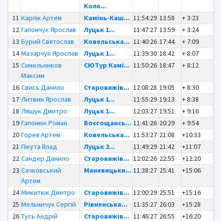
Колк...
11
Карпік Артем
Камінь-Каш...
11:54:29
13:58
+ 3:23
12
Гапончук Ярослав
Луцьк 1...
11:47:27
13:59
+ 3:24
13
Бурий Святослав
Ковельська...
11:40:26
17:44
+ 7:09
14
Мазарчук Ярослав
Луцьк 1...
11:39:30
18:42
+ 8:07
15
Синельников
СЮТур Камі...
11:50:26
18:47
+ 8:12
Максим
16
Свись Данило
Старовижів...
12:08:28
19:05
+ 8:30
17
Литвин Ярослав
Луцьк 1...
11:55:29
19:13
+ 8:38
18
Ляшук Дмитро
Луцьк 1...
12:03:27
19:51
+ 9:16
19
Гапонюк Роман
Воєгощансь...
11:41:26
20:29
+ 9:54
20
Горев Артем
Ковельська...
11:53:27
21:08
+10:33
21
Пікута Влад
Луцьк 2...
11:49:29
21:42
+11:07
22
Сандер Данило
Старовижів...
12:02:26
22:55
+12:20
23
Сачковський
Маневицьки...
11:38:27
25:41
+15:06
Артем
24
Микитюк Дмитро
Старовижів...
12:00:29
25:51
+15:16
25
Мельничук Сергій
Рівненська...
11:35:27
26:03
+15:28
26
Тусь Андрій
Старовижів...
11:46:27
26:55
+16:20