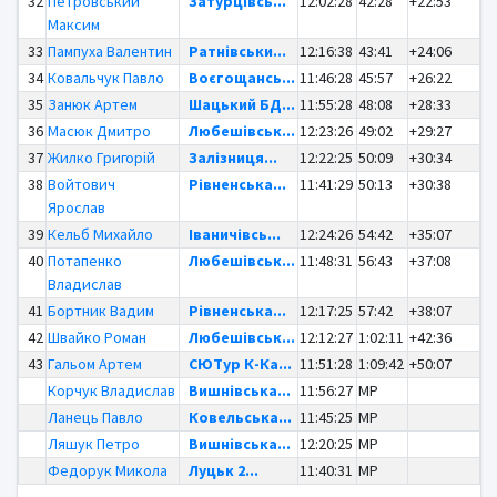
32
Петровський
Затурцівсь...
12:02:28
42:28
+22:53
Максим
33
Пампуха Валентин
Ратнівськи...
12:16:38
43:41
+24:06
34
Ковальчук Павло
Воєгощансь...
11:46:28
45:57
+26:22
35
Занюк Артем
Шацький БД...
11:55:28
48:08
+28:33
36
Масюк Дмитро
Любешівськ...
12:23:26
49:02
+29:27
37
Жилко Григорій
Залізниця...
12:22:25
50:09
+30:34
38
Войтович
Рівненська...
11:41:29
50:13
+30:38
Ярослав
39
Кельб Михайло
Іваничівсь...
12:24:26
54:42
+35:07
40
Потапенко
Любешівськ...
11:48:31
56:43
+37:08
Владислав
41
Бортник Вадим
Рівненська...
12:17:25
57:42
+38:07
42
Швайко Роман
Любешівськ...
12:12:27
1:02:11
+42:36
43
Гальом Артем
СЮТур К-Ка...
11:51:28
1:09:42
+50:07
Корчук Владислав
Вишнівська...
11:56:27
MP
Ланець Павло
Ковельська...
11:45:25
MP
Ляшук Петро
Вишнівська...
12:20:25
MP
Федорук Микола
Луцьк 2...
11:40:31
MP