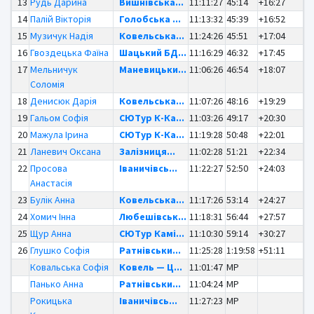
13
Рудь Дарина
Вишнівська...
11:11:27
45:14
+16:27
14
Палій Вікторія
Голобська ...
11:13:32
45:39
+16:52
15
Музичук Надія
Ковельська...
11:24:26
45:51
+17:04
16
Гвоздецька Фаїна
Шацький БД...
11:16:29
46:32
+17:45
17
Мельничук
Маневицьки...
11:06:26
46:54
+18:07
Соломія
18
Денисюк Дарія
Ковельська...
11:07:26
48:16
+19:29
19
Гальом Софія
СЮТур К-Ка...
11:03:26
49:17
+20:30
20
Мажула Ірина
СЮТур К-Ка...
11:19:28
50:48
+22:01
21
Ланевич Оксана
Залізниця...
11:02:28
51:21
+22:34
22
Просова
Іваничівсь...
11:22:27
52:50
+24:03
Анастасія
23
Булік Анна
Ковельська...
11:17:26
53:14
+24:27
24
Хомич Інна
Любешівськ...
11:18:31
56:44
+27:57
25
Щур Анна
СЮТур Камі...
11:10:30
59:14
+30:27
26
Глушко Софія
Ратнівськи...
11:25:28
1:19:58
+51:11
Ковальська Софія
Ковель — Ц...
11:01:47
MP
Панько Анна
Ратнівськи...
11:04:24
MP
Рокицька
Іваничівсь...
11:27:23
MP