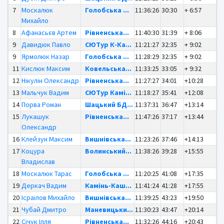
7
Москалюк
Голобська ...
11:36:26
30:30
+ 6:57
Михайло
8
Афанасьєв Артем
Рівненська...
11:40:30
31:39
+ 8:06
9
Давидюк Павло
СЮТур К-Ка...
11:21:27
32:35
+ 9:02
9
Ярмолюк Назар
Голобська ...
11:28:29
32:35
+ 9:02
11
Кислюк Максим
Ковельська...
11:33:25
33:05
+ 9:32
12
Нікулін Олександр
Рівненська...
11:27:27
34:01
+10:28
13
Мальчук Вадим
СЮТур Камі...
11:18:27
35:41
+12:08
14
Порва Роман
Шацький БД...
11:37:31
36:47
+13:14
15
Лукашук
Рівненська...
11:47:26
37:17
+13:44
Олександр
16
Клейзун Максим
Вишнівська...
11:23:26
37:46
+14:13
17
Коцура
Волинський...
11:38:26
39:28
+15:55
Владислав
18
Москалюк Тарас
Голобська ...
11:20:25
41:08
+17:35
19
Деркач Вадим
Камінь-Каш...
11:41:24
41:28
+17:55
20
Ісраілов Михайло
Вишнівська...
11:39:25
43:23
+19:50
21
Чубай Дмитро
Маневицьки...
11:30:23
43:47
+20:14
22
Січук Ілля
Рівненська...
11:32:26
44:16
+20:43