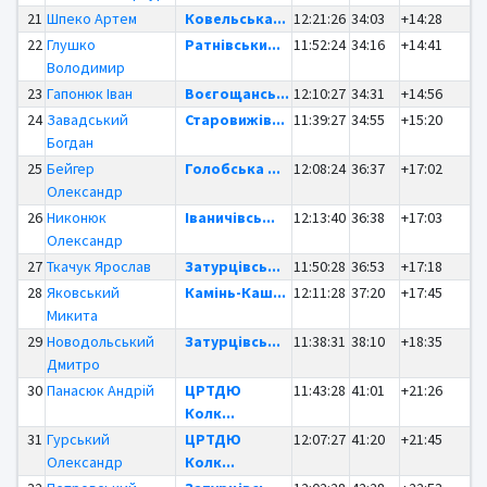
21
Шпеко Артем
Ковельська...
12:21:26
34:03
+14:28
22
Глушко
Ратнівськи...
11:52:24
34:16
+14:41
Володимир
23
Гапонюк Іван
Воєгощансь...
12:10:27
34:31
+14:56
24
Завадський
Старовижів...
11:39:27
34:55
+15:20
Богдан
25
Бейгер
Голобська ...
12:08:24
36:37
+17:02
Олександр
26
Никонюк
Іваничівсь...
12:13:40
36:38
+17:03
Олександр
27
Ткачук Ярослав
Затурцівсь...
11:50:28
36:53
+17:18
28
Яковський
Камінь-Каш...
12:11:28
37:20
+17:45
Микита
29
Новодольський
Затурцівсь...
11:38:31
38:10
+18:35
Дмитро
30
Панасюк Андрій
ЦРТДЮ
11:43:28
41:01
+21:26
Колк...
31
Гурський
ЦРТДЮ
12:07:27
41:20
+21:45
Олександр
Колк...