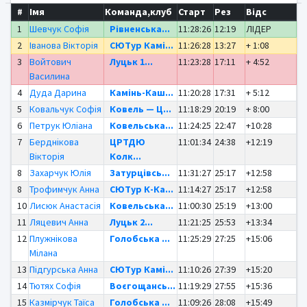
#
Імя
Команда,клуб
Старт
Рез
Відс
1
Шевчук Софія
Рівненська...
11:28:26
12:19
ЛІДЕР
2
Іванова Вікторія
СЮТур Камі...
11:26:28
13:27
+ 1:08
3
Войтович
Луцьк 1...
11:23:28
17:11
+ 4:52
Василина
4
Дуда Дарина
Камінь-Каш...
11:20:28
17:31
+ 5:12
5
Ковальчук Софія
Ковель — Ц...
11:18:29
20:19
+ 8:00
6
Петрук Юліана
Ковельська...
11:24:25
22:47
+10:28
7
Берднікова
ЦРТДЮ
11:01:34
24:38
+12:19
Вікторія
Колк...
8
Захарчук Юлія
Затурцівсь...
11:31:27
25:17
+12:58
8
Трофимчук Анна
СЮТур К-Ка...
11:14:27
25:17
+12:58
10
Лисюк Анастасія
Ковельська...
11:00:30
25:19
+13:00
11
Ляцевич Анна
Луцьк 2...
11:21:25
25:53
+13:34
12
Плужнікова
Голобська ...
11:25:29
27:25
+15:06
Мілана
13
Підгурська Анна
СЮТур Камі...
11:10:26
27:39
+15:20
14
Тютях Софія
Воєгощансь...
11:19:29
27:55
+15:36
15
Казмірчук Таїса
Голобська ...
11:09:26
28:08
+15:49