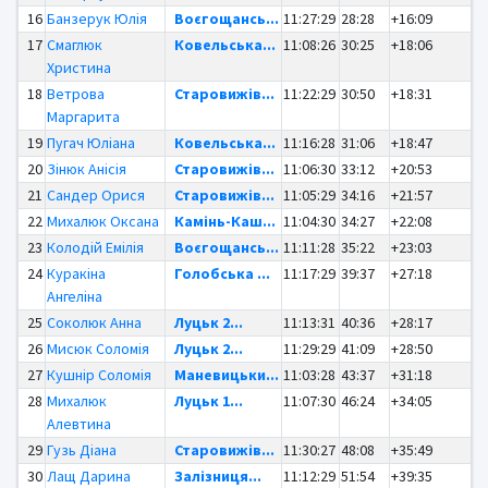
16
Банзерук Юлія
Воєгощансь...
11:27:29
28:28
+16:09
17
Смаглюк
Ковельська...
11:08:26
30:25
+18:06
Христина
18
Ветрова
Старовижів...
11:22:29
30:50
+18:31
Маргарита
19
Пугач Юліана
Ковельська...
11:16:28
31:06
+18:47
20
Зінюк Анісія
Старовижів...
11:06:30
33:12
+20:53
21
Сандер Орися
Старовижів...
11:05:29
34:16
+21:57
22
Михалюк Оксана
Камінь-Каш...
11:04:30
34:27
+22:08
23
Колодій Емілія
Воєгощансь...
11:11:28
35:22
+23:03
24
Куракіна
Голобська ...
11:17:29
39:37
+27:18
Ангеліна
25
Соколюк Анна
Луцьк 2...
11:13:31
40:36
+28:17
26
Мисюк Соломія
Луцьк 2...
11:29:29
41:09
+28:50
27
Кушнір Соломія
Маневицьки...
11:03:28
43:37
+31:18
28
Михалюк
Луцьк 1...
11:07:30
46:24
+34:05
Алевтина
29
Гузь Діана
Старовижів...
11:30:27
48:08
+35:49
30
Лащ Дарина
Залізниця...
11:12:29
51:54
+39:35