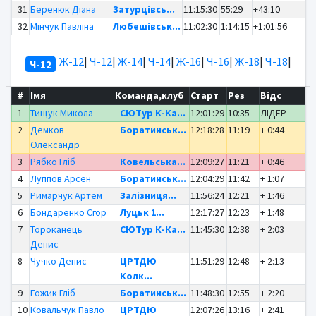
31
Беренюк Діана
Затурцівсь...
11:15:30
55:29
+43:10
32
Мінчук Павліна
Любешівськ...
11:02:30
1:14:15
+1:01:56
Ж-12
|
Ч-12
|
Ж-14
|
Ч-14
|
Ж-16
|
Ч-16
|
Ж-18
|
Ч-18
|
Ч-12
#
Імя
Команда,клуб
Старт
Рез
Відс
1
Тищук Микола
СЮТур К-Ка...
12:01:29
10:35
ЛІДЕР
2
Демков
Боратинськ...
12:18:28
11:19
+ 0:44
Олександр
3
Рябко Гліб
Ковельська...
12:09:27
11:21
+ 0:46
4
Луппов Арсен
Боратинськ...
12:04:29
11:42
+ 1:07
5
Римарчук Артем
Залізниця...
11:56:24
12:21
+ 1:46
6
Бондаренко Єгор
Луцьк 1...
12:17:27
12:23
+ 1:48
7
Тороканець
СЮТур К-Ка...
11:45:30
12:38
+ 2:03
Денис
8
Чучко Денис
ЦРТДЮ
11:51:29
12:48
+ 2:13
Колк...
9
Гожик Гліб
Боратинськ...
11:48:30
12:55
+ 2:20
10
Ковальчук Павло
ЦРТДЮ
12:07:26
13:16
+ 2:41