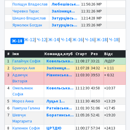
Поліщук Владеслав
Любешівськ...
11:56:26
MP
Черевко Тарас
Залізниця...
11:31:26
MP
Шишко Владислав
Затурцівсь...
12:14:28
MP
Ярмолюк Богдан
Затурцівсь...
11:35:26
MP
Ж-12
|
Ч-12
|
Ж-14
|
Ч-14
|
Ж-16
|
Ч-16
|
Ж-18
|
Ч-18
|
Ж-18
#
Імя
Команда,клуб
Старт
Рез
Відс
1
Галайчук Софія
Ковельська...
11:08:27
33:21
ЛІДЕР
2
Бринчук Аня
Залізниця...
11:07:28
34:32
+ 1:11
3
Адамчук
Рівненська...
11:03:30
39:53
+ 6:32
Вікторія
4
Омельянюк
Ковельська...
11:12:30
43:58
+10:37
Софія
5
Мороз Анна
Луцьк 1...
11:11:30
46:50
+13:29
6
Пампуха Галина
Ратнівськи...
11:01:30
51:06
+17:45
7
Шевчук
Боратинськ...
11:05:26
52:41
+19:20
Маргарита
8
Каленюк Софія
ЦРТДЮ
11:00:27
57:34
+24:13