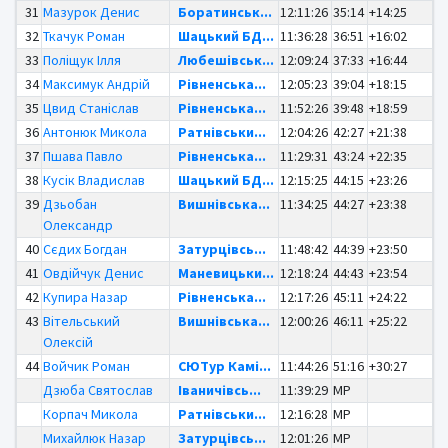
31
Мазурок Денис
Боратинськ...
12:11:26
35:14
+14:25
32
Ткачук Роман
Шацький БД...
11:36:28
36:51
+16:02
33
Поліщук Ілля
Любешівськ...
12:09:24
37:33
+16:44
34
Максимук Андрій
Рівненська...
12:05:23
39:04
+18:15
35
Цвид Станіслав
Рівненська...
11:52:26
39:48
+18:59
36
Антонюк Микола
Ратнівськи...
12:04:26
42:27
+21:38
37
Пшава Павло
Рівненська...
11:29:31
43:24
+22:35
38
Кусік Владислав
Шацький БД...
12:15:25
44:15
+23:26
39
Дзьобан
Вишнівська...
11:34:25
44:27
+23:38
Олександр
40
Сєдих Богдан
Затурцівсь...
11:48:42
44:39
+23:50
41
Овдійчук Денис
Маневицьки...
12:18:24
44:43
+23:54
42
Купира Назар
Рівненська...
12:17:26
45:11
+24:22
43
Вітельський
Вишнівська...
12:00:26
46:11
+25:22
Олексій
44
Войчик Роман
СЮТур Камі...
11:44:26
51:16
+30:27
Дзюба Святослав
Іваничівсь...
11:39:29
MP
Корпач Микола
Ратнівськи...
12:16:28
MP
Михайлюк Назар
Затурцівсь...
12:01:26
MP