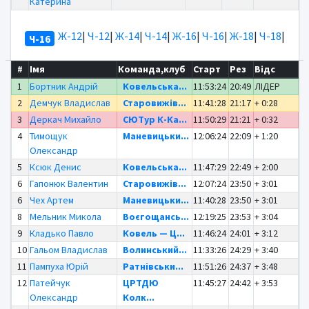
Катерина
Ж-12
|
Ч-12
|
Ж-14
|
Ч-14
|
Ж-16
|
Ч-16
|
Ж-18
|
Ч-18
|
Ч-16
#
Імя
Команда,клуб
Старт
Рез
Відс
1
Бортник Андрій
Ковельська...
11:53:24
20:49
ЛІДЕР
2
Демчук Владислав
Старовижів...
11:41:28
21:17
+ 0:28
3
Деркач Михайло
СЮТур К-Ка...
11:50:29
21:21
+ 0:32
4
Тимощук
Маневицьки...
12:06:24
22:09
+ 1:20
Олександр
5
Ксюк Денис
Ковельська...
11:47:29
22:49
+ 2:00
6
Гапонюк Валентин
Старовижів...
12:07:24
23:50
+ 3:01
6
Чех Артем
Маневицьки...
11:40:28
23:50
+ 3:01
8
Мельник Микола
Воєгощансь...
12:19:25
23:53
+ 3:04
9
Кладько Павло
Ковель — Ц...
11:46:24
24:01
+ 3:12
10
Гальом Владислав
Волинський...
11:33:26
24:29
+ 3:40
11
Пампуха Юрій
Ратнівськи...
11:51:26
24:37
+ 3:48
12
Патейчук
ЦРТДЮ
11:45:27
24:42
+ 3:53
Олександр
Колк...