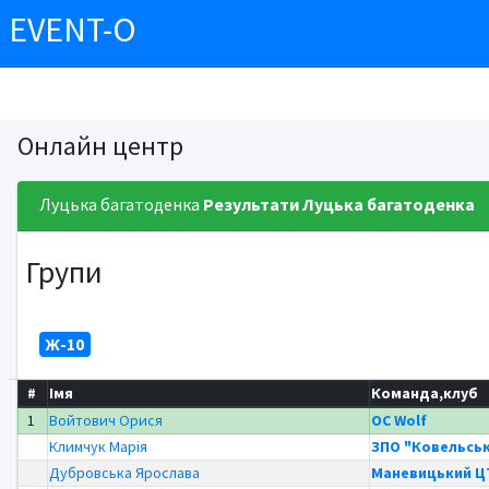
EVENT-O
Онлайн центр
Луцька багатоденка
Результати
Луцька багатоденка
Групи
Ж-10
#
Імя
Команда,клуб
1
Войтович Орися
OC Wolf
Климчук Марія
ЗПО "Ковельськ
Дубровська Ярослава
Маневицький 