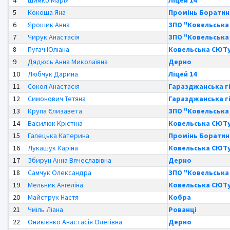
4
Шимко Марія
Ліцей 14
5
Кокоша Яна
Промінь Боратин
6
Ярошик Анна
ЗПО "Ковельська 
7
Чирук Анастасія
ЗПО "Ковельська 
8
Пугач Юліана
Ковельська СЮТ
9
Дядюсь Анна Миколаївна
Дерно
10
Любчук Дарина
Ліцей 14
11
Сокол Анастасія
Гаразджанська г
12
Симонович Тетяна
Гаразджанська г
13
Крупа Єлизавета
ЗПО "Ковельська 
14
Василюк Крістіна
Ковельська СЮТ
15
Галецька Катерина
Промінь Боратин
16
Лукашук Каріна
Ковельська СЮТ
17
Збирун Анна Вячеславівна
Дерно
18
Самчук Олександра
ЗПО "Ковельська 
19
Мельник Ангеліна
Ковельська СЮТ
20
Майструк Настя
Кобра
21
Чміль Ліана
Рованці
22
Оникієнко Анастасія Олегівна
Дерно