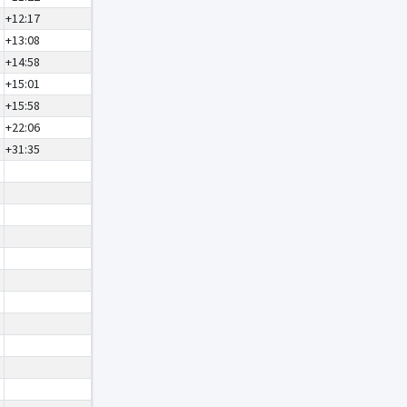
+12:17
+13:08
+14:58
+15:01
+15:58
+22:06
+31:35