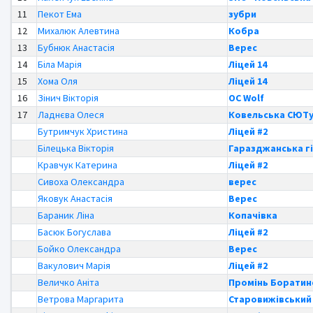
11
Пекот Ема
зубри
12
Михалюк Алевтина
Кобра
13
Бубнюк Анастасія
Верес
14
Біла Марія
Ліцей 14
15
Хома Оля
Ліцей 14
16
Зінич Вікторія
OC Wolf
17
Ладнєва Олеся
Ковельська СЮТ
Бутримчук Христина
Ліцей #2
Білецька Вікторія
Гаразджанська гі
Кравчук Катерина
Ліцей #2
Сивоха Олександра
верес
Яковук Анастасія
Верес
Бараник Ліна
Копачівка
Басюк Богуслава
Ліцей #2
Бойко Олександра
Верес
Вакулович Марія
Ліцей #2
Величко Аніта
Промінь Боратин
Ветрова Маргарита
Старовижівськи