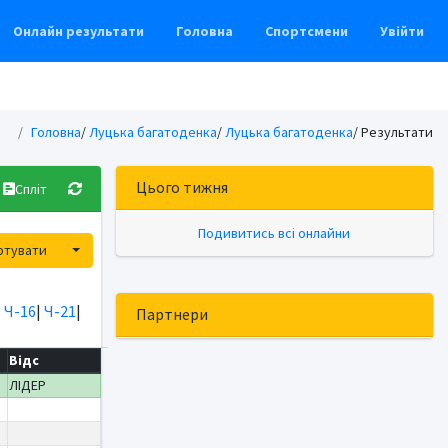
Онлайн результати
Головна
Спортсмени
Увійти
Головна
/
Луцька багатоденка
/
Луцька багатоденка
/ Результати
Цього тижня
Спліт
Подивитись всі онлайни
Toggle Dropdown
ртувати
|
Ч-16
|
Ч-21
|
Партнери
Відс
ЛІДЕР