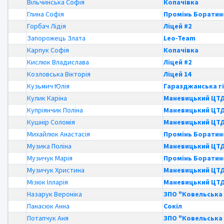
Вільчинська Софія
Копачівка
Глина Софія
Промінь Боратин
Горбач Лідія
Ліцей #2
Запорожець Злата
Leo-Team
Карпук Софія
Копачівка
Кислюк Владислава
Ліцей #2
Козловська Вікторія
Ліцей 14
Кузьмич Юлія
Гаразджанська гі
Кулик Каріна
Маневицький ЦТ
Купріянчик Поліна
Маневицький ЦТ
Кушнір Соломія
Маневицький ЦТ
Михайлюк Анастасія
Промінь Боратин
Музика Поліна
Маневицький ЦТ
Музичук Марія
Промінь Боратин
Музичук Христина
Маневицький ЦТ
Мізюк Ілларія
Маневицький ЦТ
Назарук Вероніка
ЗПО "Ковельська 
Панасюк Анна
Сокіл
Потапчук Аня
ЗПО "Ковельська 