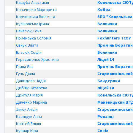
Кашуба Анастасія
Ковельська СЮТ
Козаченко Маргарита
Кобра
Корчинська Віолетта
ЗПО "Ковельська 
Куліковська Ірина
Волиняки
Панасюк Соня
Волиняки
Приємська Соломія
Foxhunters ТСОУ
Євчук Злата
Промінь Боратин
Власюк Софія
Волиняки
Герасименко Христина
Ліцей 14
Глина Яна
Промінь Боратин
Гузь Діана
Старовижівськи
Давидова Надія
Бандерики
Диб'як Катертна
Ліцей 14
Дригуля Марія
Ковельська СЮТ
Дяченко Марина
Маневицький Ц
Зінюк Анісія
Старовижівськи
Казмірук Анна
Рованці
Коптей Емілія
Старовижівськи
Кучмар Кіра
Сокіл