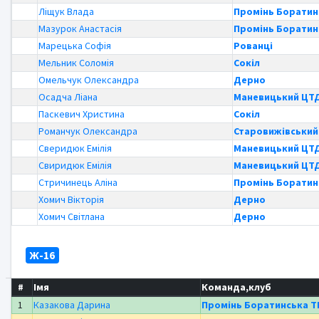
Ліщук Влада
Промінь Боратин
Мазурок Анастасія
Промінь Боратин
Марецька Софія
Рованці
Мельник Соломія
Сокіл
Омельчук Олександра
Дерно
Осадча Ліана
Маневицький Ц
Паскевич Христина
Сокіл
Романчук Олександра
Старовижівськи
Сверидюк Емілія
Маневицький Ц
Свиридюк Емілія
Маневицький Ц
Стричинець Аліна
Промінь Боратин
Хомич Вікторія
Дерно
Хомич Світлана
Дерно
Ж-16
#
Імя
Команда,клуб
1
Казакова Дарина
Промінь Боратинська Т