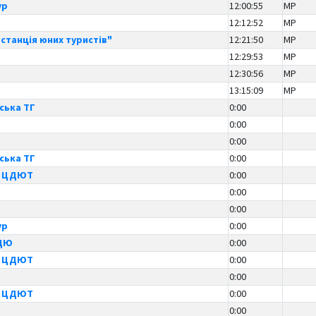
ур
12:00:55
MP
12:12:52
MP
станція юних туристів"
12:21:50
MP
12:29:53
MP
12:30:56
MP
13:15:09
MP
ська ТГ
0:00
0:00
0:00
ська ТГ
0:00
й ЦДЮТ
0:00
0:00
0:00
ур
0:00
ТДЮ
0:00
й ЦДЮТ
0:00
0:00
й ЦДЮТ
0:00
0:00