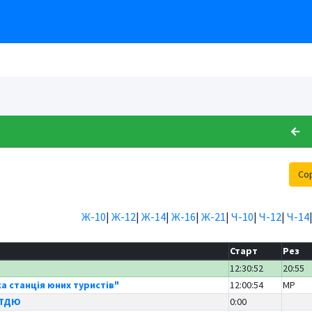
Со
Ж-10
|
Ж-12
|
Ж-14
|
Ж-16
|
Ж-21
|
Ч-10
|
Ч-12
|
Ч-14
Старт
Рез
12:30:52
20:55
а станція юних туристів"
12:00:54
MP
ЦТДЮ
0:00