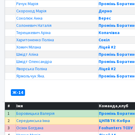
Рачук Марія
Промінь Боратин
Скороход Марія
Дерно
Соколюк Анна
Верес
Солоневич Наталія
Промінь Боратин
Терешкевич Аріна
Копачівка
Харитоненко Поліна
Сокіл
Хомич Мілана
Ліцей #2
Шмідт Аліна
Промінь Боратин
Шмідт Олександра
Промінь Боратин
Яворська Поліна
Ліцей #2
Ярмольчук Яна.
Промінь Боратин
Ж-14
#
Імя
Команда,клуб
1
Боровицька Валерія
Промінь Боратин
2
Серединська Інна
ЦНПВТК-Кобра
3
Осіюк Богдана
Foxhunters ТСОУ