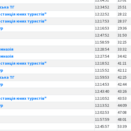
12:04:51
25:01
ська ТГ
12:34:52
25:51
станція юних туристів"
12:22:52
28:22
станція юних туристів"
12:17:53
28:37
ур
12:16:53
29:36
12:47:52
31:50
11:58:59
32:25
імназія
12:28:54
33:32
імназія
12:27:54
34:42
станція юних туристів"
12:18:52
41:21
ур
12:15:52
42:12
ська ТГ
11:59:53
42:25
ур
12:14:53
42:44
12:43:40
43:26
станція юних туристів"
12:10:52
43:53
ур
12:13:52
44:09
12:02:53
47:08
11:57:59
48:01
12:45:57
53:39