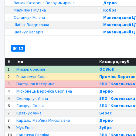
Занюк Катерина Володимирівна
Дерно
Мелимука Мілана
Кобра
Остапчук Мілана
Маневицький 
Шабат Владислава
Маневицький 
Шевчук Валерія
Маневицький 
Ж-12
#
Імя
Команда,клуб
1
Мисюк Соломія
OC Wolf
2
Герасимук Софія
Промінь Боратин
3
Пастушок Катерина
ЗПО "Ковельська 
4
Місковець Вероніка Сергіївна
Дерно
4
Смолярчук Уляна
ЗПО "Ковельська 
6
Сахарук Софія
ЗПО "Ковельська 
7
Кравчук Анна
Верес
8
Кардаш Мар'яна Миколаївна
Дерно
9
Жук Емілія
Зубри
10
Каменчук Евеліна
ЗПО "Ковельська 