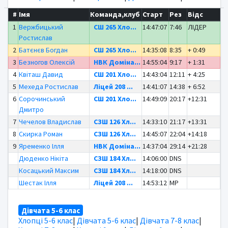
#
Імя
Команда,клуб
Старт
Рез
Відс
1
Вержбицький
СШ 265 Хло...
14:47:07
7:46
ЛІДЕР
Ростислав
2
Батєнєв Богдан
СШ 265 Хло...
14:35:08
8:35
+ 0:49
3
Безногов Олексій
НВК Доміна...
14:55:04
9:17
+ 1:31
4
Квіташ Давид
СШ 201 Хло...
14:43:04
12:11
+ 4:25
5
Мехеда Ростислав
Ліцей 208 ...
14:41:07
14:38
+ 6:52
6
Сорочинський
СШ 201 Хло...
14:49:09
20:17
+12:31
Дмитро
7
Чечелов Владислав
СЗШ 126 Хл...
14:33:10
21:17
+13:31
8
Скирка Роман
СЗШ 126 Хл...
14:45:07
22:04
+14:18
9
Яременко Ілля
НВК Доміна...
14:37:04
29:14
+21:28
Дюденко Нікіта
СЗШ 184 Хл...
14:06:00
DNS
Косацький Максим
СЗШ 184 Хл...
14:18:00
DNS
Шестак Ілля
Ліцей 208 ...
14:53:12
MP
Дівчата 5-6 клас
Хлопці 5-6 клас
|
Дівчата 5-6 клас
|
Дівчата 7-8 клас
|