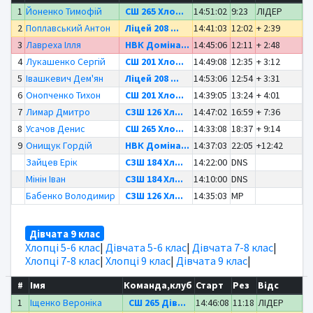
1
Йоненко Тимофій
СШ 265 Хло...
14:51:02
9:23
ЛІДЕР
2
Поплавський Антон
Ліцей 208 ...
14:41:03
12:02
+ 2:39
3
Лавреха Ілля
НВК Доміна...
14:45:06
12:11
+ 2:48
4
Лукашенко Сергій
СШ 201 Хло...
14:49:08
12:35
+ 3:12
5
Івашкевич Дем'ян
Ліцей 208 ...
14:53:06
12:54
+ 3:31
6
Онопченко Тихон
СШ 201 Хло...
14:39:05
13:24
+ 4:01
7
Лимар Дмитро
СЗШ 126 Хл...
14:47:02
16:59
+ 7:36
8
Усачов Денис
СШ 265 Хло...
14:33:08
18:37
+ 9:14
9
Онищук Гордій
НВК Доміна...
14:37:03
22:05
+12:42
Зайцев Ерік
СЗШ 184 Хл...
14:22:00
DNS
Мінін Іван
СЗШ 184 Хл...
14:10:00
DNS
Бабенко Володимир
СЗШ 126 Хл...
14:35:03
MP
Дівчата 9 клас
Хлопці 5-6 клас
|
Дівчата 5-6 клас
|
Дівчата 7-8 клас
|
Хлопці 7-8 клас
|
Хлопці 9 клас
|
Дівчата 9 клас
|
#
Імя
Команда,клуб
Старт
Рез
Відс
1
Іщенко Вероніка
СШ 265 Дів...
14:46:08
11:18
ЛІДЕР