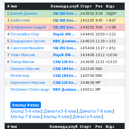
#
Імя
Команда,клуб
Старт
Рез
Відс
1
Баглей Данило
СШ 265 Хло...
14:38:02
8:36
ЛІДЕР
2
Бойко Ілля
СШ 265 Хло...
14:52:05
8:43
+ 0:07
3
Оліференко Андрій
СШ 201 Хло...
14:42:02
9:42
+ 1:06
4
Посипайко Єгор
Ліцей 208 ...
14:44:02
10:59
+ 2:23
5
Бондаренко Артем
НВК Доміна...
14:46:10
11:29
+ 2:53
6
Савотеєв Михайло
СШ 201 Хло...
14:54:04
13:27
+ 4:51
7
Левіт Максим
Ліцей 208 ...
14:34:06
19:12
+10:36
8
Плющ Максім
СЗШ 126 Хл...
14:36:05
21:51
+13:15
Паначук Максим
СЗШ 184 Хл...
14:23:00
DNS
Петлін Ігор
СЗШ 184 Хл...
14:07:00
DNS
Кириченко Максим
СЗШ 126 Хл...
14:48:06
MP
Петренко Олександр
НВК Доміна...
14:50:11
MP
Хлопці 9 клас
Хлопці 5-6 клас
|
Дівчата 5-6 клас
|
Дівчата 7-8 клас
|
Хлопці 7-8 клас
|
Хлопці 9 клас
|
Дівчата 9 клас
|
#
Імя
Команда,клуб
Старт
Рез
Відс