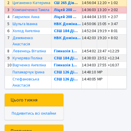
2
Циганенко Катерина
СШ 265 Дів...
14:56:04
12:20
+ 1:02
3
Компаніченко Таміла
Ліцей 208 ...
14:36:03
13:20
+ 2:02
4
Гаврилюк Анна
Ліцей 208 ...
14:44:04
13:55
+ 2:37
5
Шульга Іванна
НВК Доміна...
14:50:06
15:05
+ 3:47
6
Холод Ангеліна
СЗШ 184 Ді...
14:52:04
19:19
+ 8:01
7
Демяненко
НВК Доміна...
14:42:03
19:20
+ 8:02
Анастасія
8
Левенець Віталіна
Гімназія 1...
14:54:02
23:47
+12:29
9
Кучерява Поліна
СЗШ 184 Ді...
14:38:03
23:52
+12:34
10
Варченко Ангеліна
Гімназія 1...
14:34:03
27:55
+16:37
Паламарчук Ірина
СЗШ 126 Ді...
14:48:10
MP
Стефановська
СЗШ 126 Ді...
14:40:05
MP
Анастасія
Цього тижня
Подивитись всі онлайни
Партнери