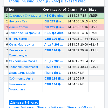
Хлопці 7-8 клас
|
Хлопці 9 клас
|
Дівчата 9 клас
|
#
Імя
Команда,клуб
Старт
Рез
Відс
1
Свірепова Єлизавета
НВК Доміна...
14:34:05
7:15
ЛІДЕР
2
Ченська Єва
СШ 265 Дів...
14:44:06
10:15
+ 3:00
3
Даніш Софія
СШ 265 Дів...
14:56:06
11:36
+ 4:21
4
Токаревська Дарина
НВК Доміна...
14:50:08
14:16
+ 7:01
5
Ячник Євгенія
СЗШ 126 Ді...
14:40:03
17:24
+10:09
6
Кміть Маргарита
Ліцей 208 ...
14:38:05
20:00
+12:45
7
Резніченко
СЗШ 126 Ді...
14:48:08
20:56
+13:41
Олександра
8
Самсоненко Марта
Ліцей 208 ...
14:46:15
23:14
+15:59
9
Головань Анастасія
Гімназія 1...
14:36:04
30:43
+23:28
Дядюшина Марія
Гімназія 1...
14:52:07
MP
Собиченко Анна
СЗШ 184 Ді...
14:42:06
MP
Тимошенко
СЗШ 184 Ді...
14:54:05
MP
Милослава
Дівчата 7-8 клас
Хлопці 5-6 клас
|
Дівчата 5-6 клас
|
Дівчата 7-8 клас
|