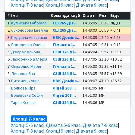
Хлопці 7-8 клас
|
Хлопці 9 клас
|
Дівчата 9 клас
|
#
Імя
Команда,клуб
Старт
Рез
Відс
1
Кулінська Габріела
СШ 265 Дів...
14:35:05
10:18
ЛІДЕР
2
Сухоносова Евеліна
СШ 265 Дів...
14:49:03
10:59
+ 0:41
3
Поддяча Анастасія
НВК Доміна...
14:53:09
12:46
+ 2:28
4
Ярмоленко Олена
Гімназія 1...
14:47:05
19:31
+ 9:13
5
Дзюрак Альона
СЗШ 126 Ді...
14:45:04
19:57
+ 9:39
6
Лазоренко Валерія
СЗШ 126 Ді...
14:37:05
21:10
+10:52
7
Оніщенко Марія
Гімназія 1...
14:55:03
21:32
+11:14
8
Леонова Єва
СЗШ 184 Ді...
14:33:05
25:57
+15:39
9
Питомець Анна
НВК Доміна...
14:39:07
47:10
+36:52
Волкова Кіра
Ліцей 208 ...
14:41:05
MP
Волявська Софія
Ліцей 208 ...
14:51:03
MP
Таран Ксенія
СЗШ 184 Ді...
14:43:06
MP
Хлопці 7-8 клас
Хлопці 5-6 клас
|
Дівчата 5-6 клас
|
Дівчата 7-8 клас
|
Хлопці 7-8 клас
|
Хлопці 9 клас
|
Дівчата 9 клас
|