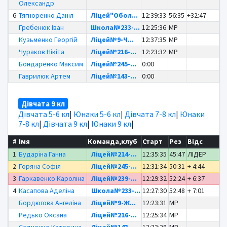
Олександр
6
Тягноренко Даніл
Ліцей"Обол...
12:39:33
56:35
+32:47
Гребенюк Іван
Школа№233-...
12:25:36
MP
Кузьменко Георгій
Ліцей№9-Ч...
12:37:35
MP
Чураков Нікіта
Ліцей№216-...
12:23:32
MP
Бондаренко Максим
Ліцей№245-...
0:00
Гаврилюк Артем
Ліцей№143-...
0:00
Дівчата 9 кл
Дівчата 5-6 кл
|
Юнаки 5-6 кл
|
Дівчата 7-8 кл
|
Юнаки
7-8 кл
|
Дівчата 9 кл
|
Юнаки 9 кл
|
#
Імя
Команда,клуб
Старт
Рез
Відс
1
Бударіна Ганна
Ліцей№214-...
12:35:35
45:47
ЛІДЕР
2
Горяна Софія
Ліцей№245-...
12:31:34
50:31
+ 4:44
3
Гаркавенко Кароліна
Ліцей№239-...
12:29:32
52:24
+ 6:37
4
Касапова Аделіна
Школа№233-...
12:27:30
52:48
+ 7:01
Бордюгова Ангеліна
Ліцей№9-Ж...
12:23:31
MP
Редько Оксана
Ліцей№216-...
12:25:34
MP
Садченко Катерина
Ліцей№143-...
12:33:28
MP