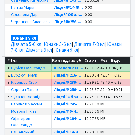
П'ятих Марія
Ліцей№14-Ж...
0:00
Соколова Дарія
Ліцей"Обол...
0:00
Черенкова Анастасія
Ліцей№256-...
0:00
Юнаки 9 кл
Дівчата 5-6 кл
|
Юнаки 5-6 кл
|
Дівчата 7-8 кл
|
Юнаки
7-8 кл
|
Дівчата 9 кл
|
Юнаки 9 кл
|
#
Імя
Команда,клуб
Старт
Рез
Відс
1
Нурієв Олександр
Школа№233-...
12:31:32
42:19
ЛІДЕР
2
Бурдюг Тимур
Ліцей№216-...
12:39:34
42:54
+ 0:35
3
Кісельов Єгор
Ліцей№239-...
12:39:31
48:46
+ 6:27
4
Сорокін Павло
Ліцей№256-...
12:23:37
52:40
+10:21
5
Чуланов Леонід
Ліцей"Обол...
12:25:31
59:14
+16:55
Баранов Максим
Ліцей№245-...
12:21:30
MP
Мозоль Нікіта
Ліцей№9-Ч...
12:35:36
MP
Офіцеров
Ліцей№194-...
12:27:33
MP
Олександр
Рашевський
Ліцей№14-Ч...
12:29:31
MP