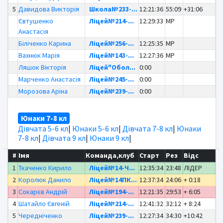
5
Давидова Викторія
Школа№233-...
12:21:36
55:09
+31:06
Євтушенко
Ліцей№214-...
12:29:33
MP
Анастасія
Біліченко Карина
Ліцей№256-...
12:25:35
MP
Вахнюк Марія
Ліцей№143-...
12:27:36
MP
Ляшок Вікторія
Ліцей"Обол...
0:00
Марченко Анастасія
Ліцей№245-...
0:00
Морозова Аріна
Ліцей№239-...
0:00
Юнаки 7-8 кл
Дівчата 5-6 кл
|
Юнаки 5-6 кл
|
Дівчата 7-8 кл
|
Юнаки
7-8 кл
|
Дівчата 9 кл
|
Юнаки 9 кл
|
#
Імя
Команда,клуб
Старт
Рез
Відс
1
Ткаченко Кирило
Ліцей№14-Ч...
12:35:34
23:48
ЛІДЕР
2
Королюк Данило
Ліцей№14ПК...
12:37:34
24:06
+ 0:18
3
Сокарєв Андрій
Ліцей№194-...
12:21:35
29:53
+ 6:05
4
Шатайло Євгеній
Ліцей№214-...
12:41:32
32:12
+ 8:24
5
Чередніченко
Ліцей№239-...
12:27:34
34:30
+10:42