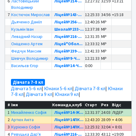
6
Ластовецький
Ліцей№214-...
12:27:32
32:59
+13:21
Володимир
7
Костючок Мирослав
Ліцей№143-...
12:25:33
34:56
+15:18
Дьяченко Даніїл
Ліцей№256-...
12:40:26
MP
Кузьмін Іван
Школа№233-...
12:37:38
MP
Левадний Назар
Ліцей№216-...
12:31:35
MP
Оніщенко Артем
Ліцей"Обол...
12:33:32
MP
Федчук Максим
Ліцей№239-...
12:41:33
MP
Шевчук Володимир
Ліцей№9-Ч...
12:21:33
MP
Васильєв Єгор
Ліцей№14-Ч...
0:00
Дівчата 7-8 кл
Дівчата 5-6 кл
|
Юнаки 5-6 кл
|
Дівчата 7-8 кл
|
Юнаки
7-8 кл
|
Дівчата 9 кл
|
Юнаки 9 кл
|
#
Імя
Команда,клуб
Старт
Рез
Відс
1
Михайленко Софія
Ліцей№14-Ж...
12:31:37
24:03
ЛІДЕР
2
Артюх Аніта
Ліцей№14ПК...
12:43:20
28:09
+ 4:06
3
Курієнко Софія
Ліцей№14ПК...
12:25:32
32:04
+ 8:01
4
Ревуцька Дар'я
Ліцей№216-...
12:33:30
43:12
+19:09