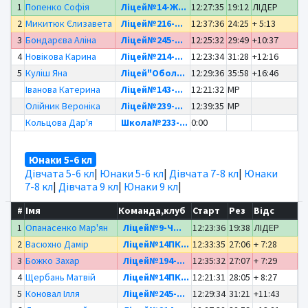
1
Попенко Софія
Ліцей№14-Ж...
12:27:35
19:12
ЛІДЕР
2
Микитюк Єлизавета
Ліцей№216-...
12:37:36
24:25
+ 5:13
3
Бондарєва Аліна
Ліцей№245-...
12:25:32
29:49
+10:37
4
Новікова Карина
Ліцей№214-...
12:23:34
31:28
+12:16
5
Куліш Яна
Ліцей"Обол...
12:29:36
35:58
+16:46
Іванова Катерина
Ліцей№143-...
12:21:32
MP
Олійник Вероніка
Ліцей№239-...
12:39:35
MP
Кольцова Дар'я
Школа№233-...
0:00
Юнаки 5-6 кл
Дівчата 5-6 кл
|
Юнаки 5-6 кл
|
Дівчата 7-8 кл
|
Юнаки
7-8 кл
|
Дівчата 9 кл
|
Юнаки 9 кл
|
#
Імя
Команда,клуб
Старт
Рез
Відс
1
Опанасенко Мар'ян
Ліцей№9-Ч...
12:23:36
19:38
ЛІДЕР
2
Васюхно Дамір
Ліцей№14ПК...
12:33:35
27:06
+ 7:28
3
Божко Захар
Ліцей№194-...
12:35:32
27:07
+ 7:29
4
Щербань Матвій
Ліцей№14ПК...
12:21:31
28:05
+ 8:27
5
Коновал Ілля
Ліцей№245-...
12:29:34
31:21
+11:43