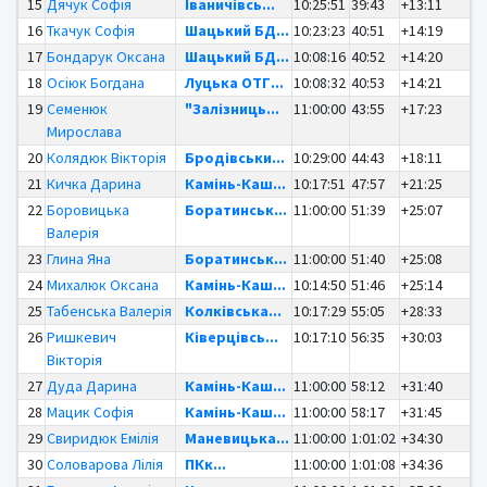
15
Дячук Софія
Іваничівсь...
10:25:51
39:43
+13:11
16
Ткачук Софія
Шацький БД...
10:23:23
40:51
+14:19
17
Бондарук Оксана
Шацький БД...
10:08:16
40:52
+14:20
18
Осіюк Богдана
Луцька ОТГ...
10:08:32
40:53
+14:21
19
Семенюк
"Залізниць...
11:00:00
43:55
+17:23
Мирослава
20
Колядюк Вікторія
Бродівськи...
10:29:00
44:43
+18:11
21
Кичка Дарина
Камінь-Каш...
10:17:51
47:57
+21:25
22
Боровицька
Боратинськ...
11:00:00
51:39
+25:07
Валерія
23
Глина Яна
Боратинськ...
11:00:00
51:40
+25:08
24
Михалюк Оксана
Камінь-Каш...
10:14:50
51:46
+25:14
25
Табенська Валерія
Колківська...
10:17:29
55:05
+28:33
26
Ришкевич
Ківерцівсь...
10:17:10
56:35
+30:03
Вікторія
27
Дуда Дарина
Камінь-Каш...
11:00:00
58:12
+31:40
28
Мацик Софія
Камінь-Каш...
11:00:00
58:17
+31:45
29
Свиридюк Емілія
Маневицька...
11:00:00
1:01:02
+34:30
30
Соловарова Лілія
ПКк...
11:00:00
1:01:08
+34:36