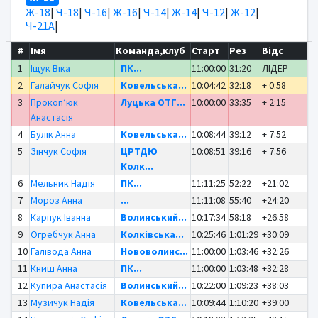
Ж-18
|
Ч-18
|
Ч-16
|
Ж-16
|
Ч-14
|
Ж-14
|
Ч-12
|
Ж-12
|
Ч-21А
|
#
Імя
Команда,клуб
Старт
Рез
Відс
1
Іщук Віка
ПК...
11:00:00
31:20
ЛІДЕР
2
Галайчук Софія
Ковельська...
10:04:42
32:18
+ 0:58
3
Прокопʼюк
Луцька ОТГ...
10:00:00
33:35
+ 2:15
Анастасія
4
Булік Анна
Ковельська...
10:08:44
39:12
+ 7:52
5
Зінчук Софія
ЦРТДЮ
10:08:51
39:16
+ 7:56
Колк...
6
Мельник Надія
ПК...
11:11:25
52:22
+21:02
7
Мороз Анна
...
11:11:08
55:40
+24:20
8
Карпук Іванна
Волинський...
10:17:34
58:18
+26:58
9
Огребчук Анна
Колківська...
10:25:46
1:01:29
+30:09
10
Галівода Анна
Нововолинс...
11:00:00
1:03:46
+32:26
11
Книш Анна
ПК...
11:00:00
1:03:48
+32:28
12
Купира Анастасія
Волинський...
10:22:00
1:09:23
+38:03
13
Музичук Надія
Ковельська...
10:09:44
1:10:20
+39:00