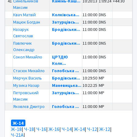
41
Синельников
Камінь-Каш...
10:20:13
1:09:24
+44:30
Максим
Квач Матвій
Колківська...
11:00:00
DNS
Мацюк Богдан
Затурцівсь...
11:00:00
DNS
Назарук
Бродівськи...
11:00:00
DNS
Святослав
Павлючик
Бродівськи...
11:00:00
DNS
Олександр
Сокол Михайло
ЦРТДЮ
11:00:00
DNS
Колк...
Стасюк Михайло
Голобська ...
11:00:00
DNS
Мерчук Василь
Бродівськи...
10:29:50
MP
Музика Назар
Маневицька...
10:22:25
MP
Петровський
Затурцівсь...
11:00:00
MP
Максим
Яковлєв Дмитро
Голобська ...
11:00:00
MP
Ж-14
Ж-18
|
Ч-18
|
Ч-16
|
Ж-16
|
Ч-14
|
Ж-14
|
Ч-12
|
Ж-12
|
Ч-21А
|