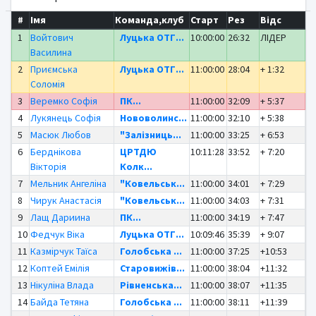
#
Імя
Команда,клуб
Старт
Рез
Відс
1
Войтович
Луцька ОТГ...
10:00:00
26:32
ЛІДЕР
Василина
2
Приємська
Луцька ОТГ...
11:00:00
28:04
+ 1:32
Соломія
3
Веремко Софія
ПК...
11:00:00
32:09
+ 5:37
4
Лукянець Софія
Нововолинс...
11:00:00
32:10
+ 5:38
5
Масюк Любов
"Залізниць...
11:00:00
33:25
+ 6:53
6
Берднікова
ЦРТДЮ
10:11:28
33:52
+ 7:20
Вікторія
Колк...
7
Мельник Ангеліна
"Ковельськ...
11:00:00
34:01
+ 7:29
8
Чирук Анастасія
"Ковельськ...
11:00:00
34:03
+ 7:31
9
Лащ Дариина
ПК...
11:00:00
34:19
+ 7:47
10
Федчук Віка
Луцька ОТГ...
10:09:46
35:39
+ 9:07
11
Казмірчук Таїса
Голобська ...
11:00:00
37:25
+10:53
12
Коптей Емілія
Старовижів...
11:00:00
38:04
+11:32
13
Нікуліна Влада
Рівненська...
11:00:00
38:07
+11:35
14
Байда Тетяна
Голобська ...
11:00:00
38:11
+11:39