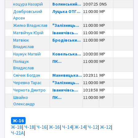
коцура Назарій
Волинський...
10:07:25
DNS
Домбровський
Луцька ОТГ...
11:00:00
MP
Арсен
Жилко Владислав
"Залізниць...
11:00:00
MP
Матвійчук Юрій
Іваничівсь...
11:00:00
MP
Матвіюк
Бродівськи...
11:00:00
MP
Владислав
Наумук Матвій
Ковельська...
10:00:00
MP
Поліщук
ПК...
11:00:00
MP
Владислав
Смічик Богдан
Маневицька...
10:29:11
MP
Черевко Тарас
"Залізниць...
11:00:00
MP
Чернота Дмитро
Іваничівсь...
10:18:58
MP
Швайко
ПК...
11:00:00
MP
Олександр
Ж-16
Ж-18
|
Ч-18
|
Ч-16
|
Ж-16
|
Ч-14
|
Ж-14
|
Ч-12
|
Ж-12
|
Ч-21А
|