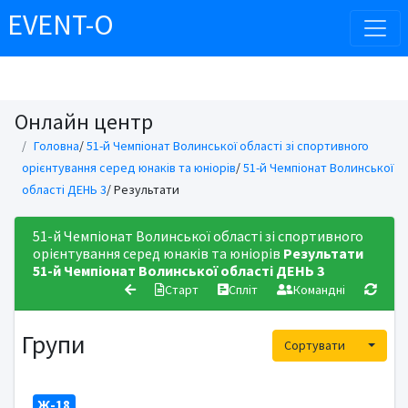
EVENT-O
Онлайн центр
Головна
/
51-й Чемпіонат Волинської області зі спортивного
орієнтування серед юнаків та юніорів
/
51-й Чемпiонат Волинської
областi ДЕНЬ 3
/ Результати
51-й Чемпіонат Волинської області зі спортивного
орієнтування серед юнаків та юніорів
Результати
51-й Чемпiонат Волинської областi ДЕНЬ 3
Старт
Спліт
Командні
Групи
Toggle
Сортувати
Ж-18