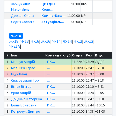
Харчук Анна
ЦРТДЮ
11:00:00
DNS
Миколаївна
Колк...
Деркач Олена
Камінь-Каш...
11:00:00
MP
Сєдих Соломія
Затурцівсь...
11:00:00
MP
Ч-21А
Ж-18
|
Ч-18
|
Ч-16
|
Ж-16
|
Ч-14
|
Ж-14
|
Ч-12
|
Ж-12
|
Ч-21А
|
#
Імя
Команда,клуб
Старт
Рез
Відс
1
Марчук Андрій
ПК...
11:22:49
23:29
ЛІДЕР
2
Мельник Тарас
...
11:10:00
25:47
+ 2:18
3
Іщук Влад
...
11:10:00
26:37
+ 3:08
4
Спасовський Ігор
...
11:10:00
26:47
+ 3:18
5
Вітюк Віктор
ПК...
11:10:00
27:10
+ 3:41
6
Єрко Андрій
ПК...
11:10:00
32:24
+ 8:55
7
Доценко Катерина
ПК...
11:10:00
32:47
+ 9:18
8
Ірина Войтович
ПК...
11:10:00
33:44
+10:15
9
Петрочук Дмитро
...
11:10:00
34:38
+11:09