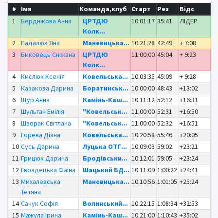
#
Імя
Команда,клуб
Старт
Рез
Відс
1
Берднікова Анна
ЦРТДЮ
10:01:17
35:41
ЛІДЕР
Колк...
2
Падалюк Яна
Маневицька...
10:21:28
42:49
+ 7:08
3
Биковець Сніжана
ЦРТДЮ
11:00:00
45:04
+ 9:23
Колк...
4
Кислюк Ксенія
Ковельська...
10:03:35
45:09
+ 9:28
5
Казакова Дарина
Боратинськ...
10:00:00
48:43
+13:02
6
Щур Анна
Камінь-Каш...
10:11:12
52:12
+16:31
7
Шульган Емілія
"Ковельськ...
11:00:00
52:31
+16:50
8
Шворак Світлана
"Ковельськ...
11:00:00
52:32
+16:51
9
Горева Діана
Ковельська...
10:20:58
55:46
+20:05
10
Сусь Дарина
Луцька ОТГ...
10:09:03
59:02
+23:21
11
Грицюк Дарина
Бродівськи...
10:12:01
59:05
+23:24
12
Гвоздецька Фаїна
Шацький БД...
10:11:09
1:00:22
+24:41
13
Михалевська
Маневицька...
10:10:56
1:01:05
+25:24
Тетяна
14
Сачук Софія
Волинський...
10:22:15
1:08:34
+32:53
15
Мажула Ірина
Камінь-Каш...
10:21:00
1:10:43
+35:02