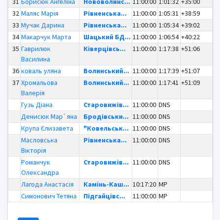
31
Борисюк Ангеліна
Нововолинс...
11:00:00
1:01:32
+35:00
32
Маляс Марія
Рівненська...
11:00:00
1:05:31
+38:59
33
Мучак Дарина
Рівненська...
11:00:00
1:05:34
+39:02
34
Макарчук Марта
Шацький БД...
11:00:00
1:06:54
+40:22
35
Гаврилюк
Ківерцівсь...
11:00:00
1:17:38
+51:06
Василина
36
коваль уляна
Волинський...
11:00:00
1:17:39
+51:07
37
Хромальова
Волинський...
11:00:00
1:17:41
+51:09
Валерія
Гузь Діана
Старовижів...
11:00:00
DNS
Денисюк Мар`яна
Бродівськи...
11:00:00
DNS
Крупа Єлизавета
"Ковельськ...
11:00:00
DNS
Масловська
Рівненська...
11:00:00
DNS
Вікторія
Романчук
Старовижів...
11:00:00
DNS
Олександра
Лагода Анастасія
Камінь-Каш...
10:17:20
MP
Симонович Тетяна
Підгайцівс...
11:00:00
MP