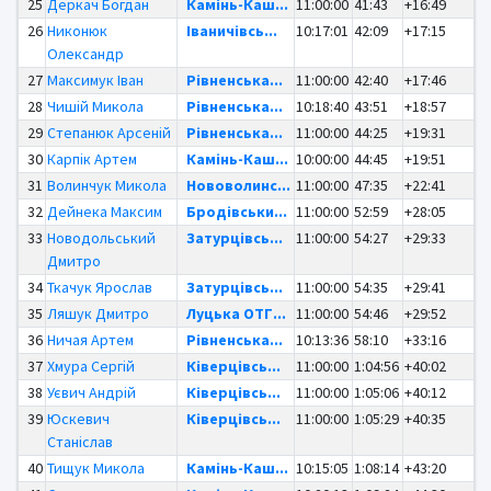
25
Деркач Богдан
Камінь-Каш...
11:00:00
41:43
+16:49
26
Никонюк
Іваничівсь...
10:17:01
42:09
+17:15
Олександр
27
Максимук Іван
Рівненська...
11:00:00
42:40
+17:46
28
Чишій Микола
Рівненська...
10:18:40
43:51
+18:57
29
Степанюк Арсеній
Рівненська...
11:00:00
44:25
+19:31
30
Карпік Артем
Камінь-Каш...
10:00:00
44:45
+19:51
31
Волинчук Микола
Нововолинс...
11:00:00
47:35
+22:41
32
Дейнека Максим
Бродівськи...
11:00:00
52:59
+28:05
33
Новодольський
Затурцівсь...
11:00:00
54:27
+29:33
Дмитро
34
Ткачук Ярослав
Затурцівсь...
11:00:00
54:35
+29:41
35
Ляшук Дмитро
Луцька ОТГ...
11:00:00
54:46
+29:52
36
Ничая Артем
Рівненська...
10:13:36
58:10
+33:16
37
Хмура Сергій
Ківерцівсь...
11:00:00
1:04:56
+40:02
38
Уєвич Андрій
Ківерцівсь...
11:00:00
1:05:06
+40:12
39
Юскевич
Ківерцівсь...
11:00:00
1:05:29
+40:35
Станіслав
40
Тищук Микола
Камінь-Каш...
10:15:05
1:08:14
+43:20