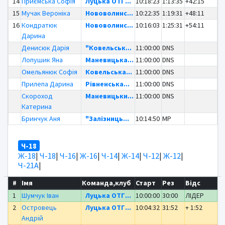
14
Приємська Софія
Луцька ОТГ...
10:18:23
1:13:35
+42:15
15
Мучак Вероніка
Нововолинс...
10:22:35
1:19:31
+48:11
16
Кондратюк
Нововолинс...
10:16:03
1:25:31
+54:11
Дарина
Денисюк Дарія
"Ковельськ...
11:00:00
DNS
Лопушик Яна
Маневицька...
11:00:00
DNS
Омельянюк Софія
Ковельська...
11:00:00
DNS
Прилепа Дарина
Рівненська...
11:00:00
DNS
Скороход
Маневицьки...
11:00:00
DNS
Катерина
Бринчук Аня
"Залізниць...
10:14:50
MP
Ч-18
Ж-18
|
Ч-18
|
Ч-16
|
Ж-16
|
Ч-14
|
Ж-14
|
Ч-12
|
Ж-12
|
Ч-21А
|
#
Імя
Команда,клуб
Старт
Рез
Відс
1
Шумчук Іван
Луцька ОТГ...
10:00:00
30:00
ЛІДЕР
2
Островець
Луцька ОТГ...
10:04:32
31:52
+ 1:52
Андрій