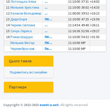
10
Лотооцька Аліна
...
11:10:00
37:31
+14:02
11
Мельник Христина
...
11:10:00
38:02
+14:33
12
Казаков Володимир
...
11:00:00
39:52
+16:23
13
Дядя Боря
ПК...
11:10:00
47:25
+23:56
14
Черняк Світлана
...
11:14:54
49:40
+26:11
15
Сичук Лариса
...
11:16:36
52:56
+29:27
16
Роман Шадура
ПК...
11:10:00
54:32
+31:03
Мельник Віктор
ПК...
11:10:00
MP
ЧернякЯрослав
Пк...
11:10:00
MP
Цього тижня
Подивитись всі онлайни
Партнери
Copyright © 2022-2023
event-o.net
.
All rights reserved.