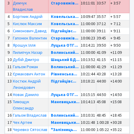
3
Демчук
Старовижів...
10:11:01
33:57
+ 3:57
Владислав
4
Бортник Андрій
Ковельська...
10:09:47
35:57
+ 5:57
5
Кислюк Максим
Ковельська...
11:00:00
37:12
+ 7:12
6
Симонович Давид
Підгайцівс...
11:00:00
39:11
+ 9:11
7
Гапонюк Валентин
Старовижів...
10:06:23
39:45
+ 9:45
8
Ярошук Ілля
Луцька ОТГ...
10:14:21
39:50
+ 9:50
9
Пилипчук Назар
Волинський...
11:00:00
41:09
+11:09
10
Дубій Дмитро
Шацький БД...
10:13:52
41:15
+11:15
11
Гальом Роман
Волинський...
11:00:00
41:29
+11:29
12
Єрмакович Антон
Рівненська...
10:21:44
43:28
+13:28
13
Костюк Андрій
Підгайцівс...
10:18:21
44:00
+14:00
Леонідович
14
Новак Данило
Луцька ОТГ...
10:15:15
44:50
+14:50
15
Тимощук
Маневицьки...
10:14:13
45:08
+15:08
Олександр
16
Гальом Владислав
Волинський...
10:10:31
48:45
+18:45
17
Чех Артем
Маневицьки...
10:21:48
1:00:28
+30:28
18
Черевко Сятослав
"Залізниць...
11:00:00
1:05:22
+35:22