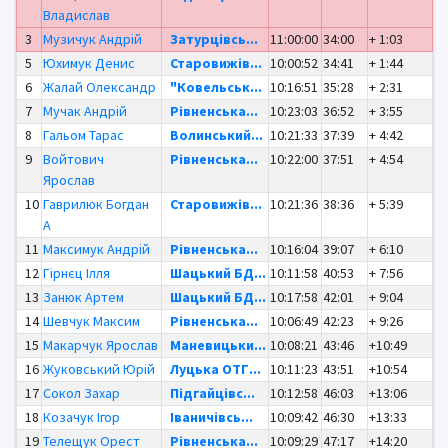
Владислав
3
Музичук Андрій
Затурцівсь...
11:00:00
34:00
+ 1:03
5
Юхимук Денис
Старовижів...
10:00:52
34:41
+ 1:44
6
Жалай Олександр
"Ковельськ...
10:16:51
35:28
+ 2:31
7
Мучак Андрій
Рівненська...
10:23:03
36:52
+ 3:55
8
Гальом Тарас
Волинський...
10:21:33
37:39
+ 4:42
9
Войтович
Рівненська...
10:22:00
37:51
+ 4:54
Ярослав
10
Гаврилюк Богдан
Старовижів...
10:21:36
38:36
+ 5:39
А
11
Максимук Андрій
Рівненська...
10:16:04
39:07
+ 6:10
12
Гірнєц Ілля
Шацький БД...
10:11:58
40:53
+ 7:56
13
Занюк Артем
Шацький БД...
10:17:58
42:01
+ 9:04
14
Шевчук Максим
Рівненська...
10:06:49
42:23
+ 9:26
15
Макарчук Ярослав
Маневицьки...
10:08:21
43:46
+10:49
16
Жуковський Юрій
Луцька ОТГ...
10:11:23
43:51
+10:54
17
Сокол Захар
Підгайцівс...
10:12:58
46:03
+13:06
18
Козачук Ігор
Іваничівсь...
10:09:42
46:30
+13:33
19
Телещук Орест
Рівненська...
10:09:29
47:17
+14:20