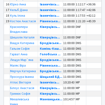
16
Юрко Анна
Іваничівсь...
11:00:00
1:12:17
+36:36
17
Кельб Діана
Іваничівсь...
11:00:00
1:17:47
+42:06
18
Куль Ілона
Іваничівсь...
11:00:00
1:17:53
+42:12
19
Костюк Анастасія
Рівненська...
11:00:00
1:21:20
+45:39
Краснопера
Ківерцівсь...
11:00:00
DNF
Владислава
Шишолік Наталія
Ківерцівсь...
11:00:00
DNF
Ващук Катерина
Бродівськи...
11:00:00
DNS
Гальом Софія
Камінь-Каш...
11:00:00
DNS
Гарват Анна
Голобська ...
11:00:00
DNS
Лещук Мар`яна
Бродівськи...
11:00:00
DNS
Маляс Віра
Рівненська...
11:00:00
DNS
Мерчук Катерина
Бродівськи...
11:00:00
DNS
Проскура Іванна
Шацький БД...
11:00:00
DNS
Атлас Вікторія
Іваничівсь...
10:20:43
MP
Білоус Анастасія
Ківерцівсь...
11:00:00
MP
Гринюк Софія
Ківерцівсь...
11:00:00
MP
Михалевська
Маневицьки...
10:14:57
MP
Ірина