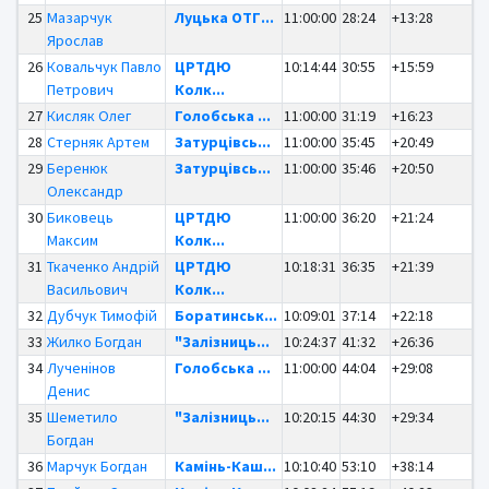
25
Мазарчук
Луцька ОТГ...
11:00:00
28:24
+13:28
Ярослав
26
Ковальчук Павло
ЦРТДЮ
10:14:44
30:55
+15:59
Петрович
Колк...
27
Кисляк Олег
Голобська ...
11:00:00
31:19
+16:23
28
Стерняк Артем
Затурцівсь...
11:00:00
35:45
+20:49
29
Беренюк
Затурцівсь...
11:00:00
35:46
+20:50
Олександр
30
Биковець
ЦРТДЮ
11:00:00
36:20
+21:24
Максим
Колк...
31
Ткаченко Андрій
ЦРТДЮ
10:18:31
36:35
+21:39
Васильович
Колк...
32
Дубчук Тимофій
Боратинськ...
10:09:01
37:14
+22:18
33
Жилко Богдан
"Залізниць...
10:24:37
41:32
+26:36
34
Лученінов
Голобська ...
11:00:00
44:04
+29:08
Денис
35
Шеметило
"Залізниць...
10:20:15
44:30
+29:34
Богдан
36
Марчук Богдан
Камінь-Каш...
10:10:40
53:10
+38:14