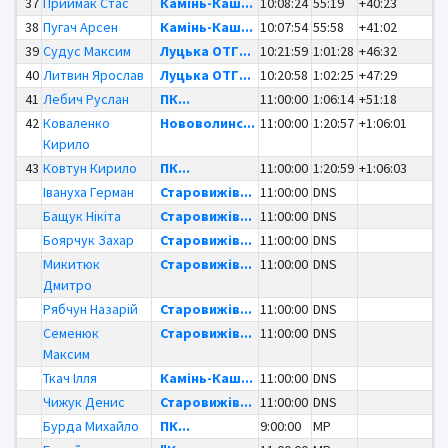
37
Приймак Стас
Камінь-Каш...
10:08:24
55:19
+40:23
38
Пугач Арсен
Камінь-Каш...
10:07:54
55:58
+41:02
39
Судус Максим
Луцька ОТГ...
10:21:59
1:01:28
+46:32
40
Литвин Ярослав
Луцька ОТГ...
10:20:58
1:02:25
+47:29
41
Лебич Руслан
ПК...
11:00:00
1:06:14
+51:18
42
Коваленко
Нововолинс...
11:00:00
1:20:57
+1:06:01
Кирило
43
Ковтун Кирило
ПК...
11:00:00
1:20:59
+1:06:03
Івануха Герман
Старовижів...
11:00:00
DNS
Бащук Нікіта
Старовижів...
11:00:00
DNS
Боярчук Захар
Старовижів...
11:00:00
DNS
Микитюк
Старовижів...
11:00:00
DNS
Дмитро
Рябчун Назарій
Старовижів...
11:00:00
DNS
Семенюк
Старовижів...
11:00:00
DNS
Максим
Ткач Ілля
Камінь-Каш...
11:00:00
DNS
Чижук Денис
Старовижів...
11:00:00
DNS
Бурда Михайло
ПК...
9:00:00
MP