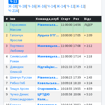
Ч-12
Ж-18
|
Ч-18
|
Ч-16
|
Ж-16
|
Ч-14
|
Ж-14
|
Ч-12
|
Ж-12
|
Ч-21А
|
#
Імя
Команда,клуб
Старт
Рез
Відс
1
Герасимюк
Рівненська...
11:00:00
14:56
ЛІДЕР
Максим
2
Гапончук
Луцька ОТГ...
10:00:00
17:05
+ 2:09
Ярослав
3
Портянко
Маневицьки...
11:00:00
17:08
+ 2:12
Любомир
4
Синявський
Маневицька...
11:00:00
17:14
+ 2:18
Роман
5
Давидюк
Підгайцівс...
10:21:33
17:29
+ 2:33
Олексій
6
Шевчук Руслан
Рівненська...
10:06:15
17:39
+ 2:43
7
Рябко Гліб
Ковельська...
10:09:18
18:20
+ 3:24
8
Тищук Арсен
Старовижів...
10:18:55
19:55
+ 4:59
9
Чучко Денис
ЦРТДЮ
10:05:58
20:06
+ 5:10
Олександрович
Колк...
10
Береза
Боратинськ...
10:16:16
20:52
+ 5:56