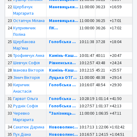
22
Щербачук
Маневицьки...
11:00:00
36:23
+16:59
Маргарита
23
Остапчук Мілана
Маневицька...
11:00:00
36:25
+17:01
24
Куприянчик
ПК...
11:00:00
36:26
+17:02
Поліна
25
Щербакова
Голобська ...
10:11:38
37:28
+18:04
Мар'яна
26
Трофимчук Анна
Камінь-Каш...
10:01:47
40:11
+20:47
27
Шевчук Софія
Рівненська...
10:12:57
43:48
+24:24
28
Іванова Вікторія
Камінь-Каш...
10:12:15
45:21
+25:57
29
Зінич Вікторія
Луцька ОТГ...
11:00:00
48:38
+29:14
30
Киричик
Голобська ...
10:16:07
48:54
+29:30
Анастасія
31
Гарват Ольга
Голобська ...
10:28:19
1:01:14
+41:50
32
Руднік Софія
Голобська ...
10:27:57
1:01:37
+42:13
33
Черевко
"Залізниць...
11:00:00
1:06:35
+47:11
Маргарита
34
Сахатюк Дарина
Нововолинс...
10:17:13
1:22:06
+1:02:42
35
Пух Діана
Нововолинс...
10:16:57
1:24:15
+1:04:51