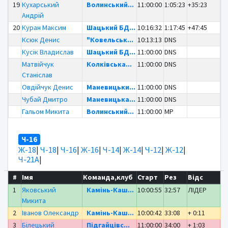
19
Кухарський
Волинський...
11:00:00
1:05:23
+35:23
Андрій
20
Куран Максим
Шацький БД...
10:16:32
1:17:45
+47:45
Ксюк Денис
"Ковельськ...
10:13:13
DNS
Кусік Владислав
Шацький БД...
11:00:00
DNS
Матвійчук
Колківська...
11:00:00
DNS
Станіслав
Овдійчук Денис
Маневицьки...
11:00:00
DNS
Чубай Дмитро
Маневицька...
11:00:00
DNS
Гальом Микита
Волинський...
11:00:00
MP
Ч-16
Ж-18
|
Ч-18
|
Ч-16
|
Ж-16
|
Ч-14
|
Ж-14
|
Ч-12
|
Ж-12
|
Ч-21А
|
#
Імя
Команда,клуб
Старт
Рез
Відс
1
Яковський
Камінь-Каш...
10:00:55
32:57
ЛІДЕР
Микита
2
Іванов Олександр
Камінь-Каш...
10:00:42
33:08
+ 0:11
3
Білецький
Підгайцівс...
11:00:00
34:00
+ 1:03