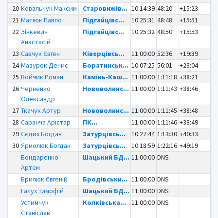
20
Ковальчук Максим
Старовижів...
10:14:39
48:20
+15:23
21
Матіюк Павло
Підгайцівс...
10:25:31
48:48
+15:51
22
Зінкевич
Підгайцівс...
10:25:32
48:50
+15:53
Анастасій
23
Савчук Євген
Ківерцівсь...
11:00:00
52:36
+19:39
24
Мазурок Денис
Боратинськ...
10:07:25
56:01
+23:04
25
Войчик Роман
Камінь-Каш...
11:00:00
1:11:18
+38:21
26
Черненко
Нововолинс...
11:00:00
1:11:43
+38:46
Олександр
27
Ткачук Артур
Нововолинс...
11:00:00
1:11:45
+38:48
28
Саранча Арістар
ПК...
11:00:00
1:11:46
+38:49
29
Сєдих Богдан
Затурцівсь...
10:27:44
1:13:30
+40:33
30
Ярмолюк Богдан
Затурцівсь...
10:18:59
1:22:16
+49:19
Бондаренко
Шацький БД...
11:00:00
DNS
Артем
Брилюк Євгеній
Бродівськи...
11:00:00
DNS
Галух Тимофій
Шацький БД...
11:00:00
DNS
Устимчук
Колківська...
11:00:00
DNS
Станіслав