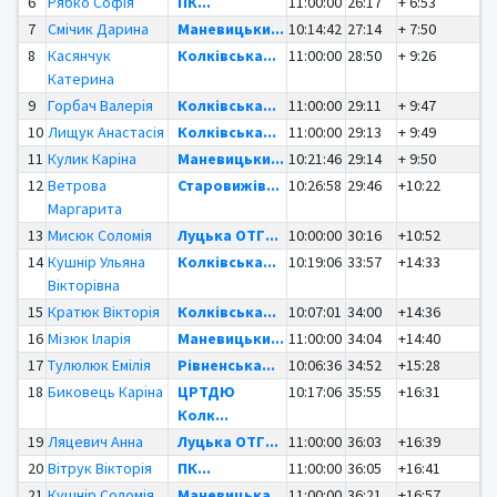
6
Рябко Софія
ПК...
11:00:00
26:17
+ 6:53
7
Смічик Дарина
Маневицьки...
10:14:42
27:14
+ 7:50
8
Касянчук
Колківська...
11:00:00
28:50
+ 9:26
Катерина
9
Горбач Валерія
Колківська...
11:00:00
29:11
+ 9:47
10
Лищук Анастасія
Колківська...
11:00:00
29:13
+ 9:49
11
Кулик Каріна
Маневицьки...
10:21:46
29:14
+ 9:50
12
Ветрова
Старовижів...
10:26:58
29:46
+10:22
Маргарита
13
Мисюк Соломія
Луцька ОТГ...
10:00:00
30:16
+10:52
14
Кушнір Ульяна
Колківська...
10:19:06
33:57
+14:33
Вікторівна
15
Кратюк Вікторія
Колківська...
10:07:01
34:00
+14:36
16
Мізюк Іларія
Маневицьки...
11:00:00
34:04
+14:40
17
Тулюлюк Емілія
Рівненська...
10:06:36
34:52
+15:28
18
Биковець Каріна
ЦРТДЮ
10:17:06
35:55
+16:31
Колк...
19
Ляцевич Анна
Луцька ОТГ...
11:00:00
36:03
+16:39
20
Вітрук Вікторія
ПК...
11:00:00
36:05
+16:41
21
Кушнір Соломія
Маневицька...
11:00:00
36:21
+16:57