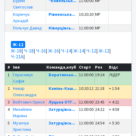
Бурий
"Ковельськ...
11:00:00
MP
Святослав
Корінчук
Рівненська...
10:20:20
MP
Аркадій
Польчук Давид
Ківерцівсь...
11:00:00
MP
Ж-12
Ж-18
|
Ч-18
|
Ч-16
|
Ж-16
|
Ч-14
|
Ж-14
|
Ч-12
|
Ж-12
|
Ч-21А
|
#
Імя
Команда,клуб
Старт
Рез
Відс
1
Герасимук
Боратинськ...
11:00:00
19:24
ЛІДЕР
Софія
2
Невар
Камінь-Каш...
10:20:12
21:18
+ 1:54
Олександра
3
Войтович Орися
Луцька ОТГ...
11:00:00
23:45
+ 4:21
4
Михайлюк
Затурцівсь...
11:00:00
24:22
+ 4:58
Маряна
5
Музичук
Затурцівсь...
11:00:00
24:54
+ 5:30
Христина