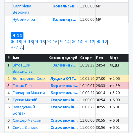
Салгірієва
"Ковельськ...
11:00:00
MP
Вероніка
Чубейко Іра
"Залізниць...
11:00:00
MP
Ч-14
Ж-18
|
Ч-18
|
Ч-16
|
Ж-16
|
Ч-14
|
Ж-14
|
Ч-12
|
Ж-12
|
Ч-21А
|
#
Імя
Команда,клуб
Старт
Рез
Відс
1
Вітовщик
"Залізниць...
10:18:13
24:54
ЛІДЕР
Владислав
2
Бондаренко Єгор
Луцька ОТГ...
10:01:16
27:00
+ 2:06
3
Гожик Гліб
Боратинськ...
10:10:07
29:33
+ 4:39
4
Гончаров Максим
Боратинськ...
10:09:22
30:14
+ 5:20
5
Тусюк Матвій
Старовижів...
11:00:00
30:54
+ 6:00
6
Завадський
Старовижів...
10:03:23
30:55
+ 6:01
Богдан
6
Сандер Максим
Старовижів...
11:00:00
30:55
+ 6:01
8
Свись Данило
Старовижів...
11:00:00
30:56
+ 6:02