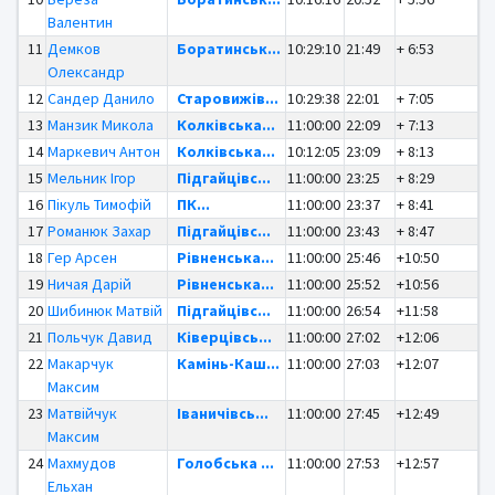
Валентин
11
Демков
Боратинськ...
10:29:10
21:49
+ 6:53
Олександр
12
Сандер Данило
Старовижів...
10:29:38
22:01
+ 7:05
13
Манзик Микола
Колківська...
11:00:00
22:09
+ 7:13
14
Маркевич Антон
Колківська...
10:12:05
23:09
+ 8:13
15
Мельник Ігор
Підгайцівс...
11:00:00
23:25
+ 8:29
16
Пікуль Тимофій
ПК...
11:00:00
23:37
+ 8:41
17
Романюк Захар
Підгайцівс...
11:00:00
23:43
+ 8:47
18
Гер Арсен
Рівненська...
11:00:00
25:46
+10:50
19
Ничая Дарій
Рівненська...
11:00:00
25:52
+10:56
20
Шибинюк Матвій
Підгайцівс...
11:00:00
26:54
+11:58
21
Польчук Давид
Ківерцівсь...
11:00:00
27:02
+12:06
22
Макарчук
Камінь-Каш...
11:00:00
27:03
+12:07
Максим
23
Матвійчук
Іваничівсь...
11:00:00
27:45
+12:49
Максим
24
Махмудов
Голобська ...
11:00:00
27:53
+12:57
Ельхан