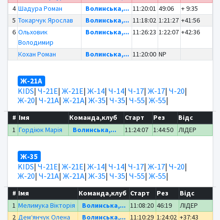
4
Шадура Роман
Волинська,...
11:20:01
49:06
+ 9:35
5
Токарчук Ярослав
Волинська,...
11:18:02
1:21:27
+41:56
6
Ольховик
Волинська,...
11:26:23
1:22:07
+42:36
Володимир
Кохан Роман
Волинська,...
11:20:00
NP
Ж-21А
KIDS
|
Ч-21Е
|
Ж-21Е
|
Ж-14
|
Ч-14
|
Ч-17
|
Ж-17
|
Ч-20
|
Ж-20
|
Ч-21А
|
Ж-21А
|
Ж-35
|
Ч-35
|
Ч-55
|
Ж-55
|
#
Імя
Команда,клуб
Старт
Рез
Відс
1
Гордіюк Марія
Волинська,...
11:24:07
1:44:50
ЛІДЕР
Ж-35
KIDS
|
Ч-21Е
|
Ж-21Е
|
Ж-14
|
Ч-14
|
Ч-17
|
Ж-17
|
Ч-20
|
Ж-20
|
Ч-21А
|
Ж-21А
|
Ж-35
|
Ч-35
|
Ч-55
|
Ж-55
|
#
Імя
Команда,клуб
Старт
Рез
Відс
1
Мелимука Вікторія
Волинська,...
11:08:20
46:19
ЛІДЕР
2
Дем‘янчук Олена
Волинська,...
11:10:29
1:24:02
+37:43