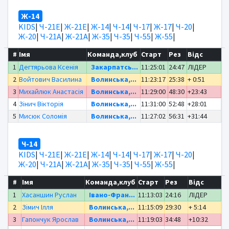
Ж-14
KIDS
|
Ч-21Е
|
Ж-21Е
|
Ж-14
|
Ч-14
|
Ч-17
|
Ж-17
|
Ч-20
|
Ж-20
|
Ч-21А
|
Ж-21А
|
Ж-35
|
Ч-35
|
Ч-55
|
Ж-55
|
#
Імя
Команда,клуб
Старт
Рез
Відс
1
Дегтярьова Ксенія
Закарпатсь...
11:25:01
24:47
ЛІДЕР
2
Войтович Василина
Волинська,...
11:23:17
25:38
+ 0:51
3
Михайлюк Анастасія
Волинська,...
11:29:00
48:30
+23:43
4
Зінич Вікторія
Волинська,...
11:31:00
52:48
+28:01
5
Мисюк Соломія
Волинська,...
11:27:02
56:31
+31:44
Ч-14
KIDS
|
Ч-21Е
|
Ж-21Е
|
Ж-14
|
Ч-14
|
Ч-17
|
Ж-17
|
Ч-20
|
Ж-20
|
Ч-21А
|
Ж-21А
|
Ж-35
|
Ч-35
|
Ч-55
|
Ж-55
|
#
Імя
Команда,клуб
Старт
Рез
Відс
1
Хасаншин Руслан
Івано-Фран...
11:13:03
24:16
ЛІДЕР
2
Зімич Ілля
Волинська,...
11:15:09
29:30
+ 5:14
3
Гапончук Ярослав
Волинська,...
11:19:03
34:48
+10:32