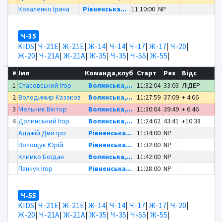
Коваленко Ірина
Рівненська...
11:10:00
NP
Ч-35
KIDS
|
Ч-21Е
|
Ж-21Е
|
Ж-14
|
Ч-14
|
Ч-17
|
Ж-17
|
Ч-20
|
Ж-20
|
Ч-21А
|
Ж-21А
|
Ж-35
|
Ч-35
|
Ч-55
|
Ж-55
|
#
Імя
Команда,клуб
Старт
Рез
Відс
1
Спасовський Ігор
Волинська,...
11:32:04
33:03
ЛІДЕР
2
Володимир Казаков
Волинська,...
11:27:59
37:09
+ 4:06
3
Мельник Віктор
Волинська,...
11:30:04
39:49
+ 6:46
4
Долинський Ігор
Волинська,...
11:24:02
43:41
+10:38
Адажій Дмитро
Рівненська...
11:34:00
NP
Волощук Юрій
Рівненська...
11:32:00
NP
Климко Богдан
Волинська,...
11:42:00
NP
Панчук Ігор
Рівненська...
11:28:00
NP
Ч-55
KIDS
|
Ч-21Е
|
Ж-21Е
|
Ж-14
|
Ч-14
|
Ч-17
|
Ж-17
|
Ч-20
|
Ж-20
|
Ч-21А
|
Ж-21А
|
Ж-35
|
Ч-35
|
Ч-55
|
Ж-55
|