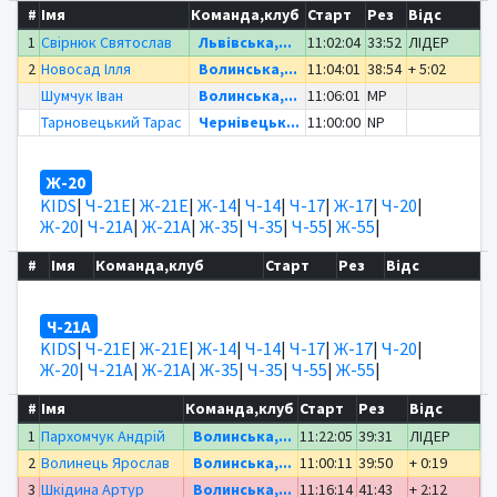
#
Імя
Команда,клуб
Старт
Рез
Відс
1
Свірнюк Святослав
Львівська,...
11:02:04
33:52
ЛІДЕР
2
Новосад Ілля
Волинська,...
11:04:01
38:54
+ 5:02
Шумчук Іван
Волинська,...
11:06:01
MP
Тарновецький Тарас
Чернівецьк...
11:00:00
NP
Ж-20
KIDS
|
Ч-21Е
|
Ж-21Е
|
Ж-14
|
Ч-14
|
Ч-17
|
Ж-17
|
Ч-20
|
Ж-20
|
Ч-21А
|
Ж-21А
|
Ж-35
|
Ч-35
|
Ч-55
|
Ж-55
|
#
Імя
Команда,клуб
Старт
Рез
Відс
Ч-21А
KIDS
|
Ч-21Е
|
Ж-21Е
|
Ж-14
|
Ч-14
|
Ч-17
|
Ж-17
|
Ч-20
|
Ж-20
|
Ч-21А
|
Ж-21А
|
Ж-35
|
Ч-35
|
Ч-55
|
Ж-55
|
#
Імя
Команда,клуб
Старт
Рез
Відс
1
Пархомчук Андрій
Волинська,...
11:22:05
39:31
ЛІДЕР
2
Волинець Ярослав
Волинська,...
11:00:11
39:50
+ 0:19
3
Шкідина Артур
Волинська,...
11:16:14
41:43
+ 2:12