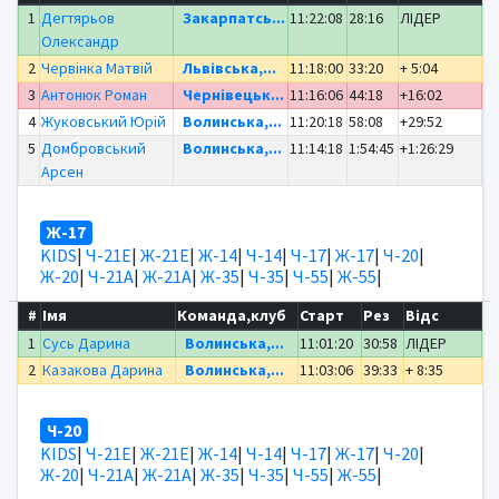
1
Дегтярьов
Закарпатсь...
11:22:08
28:16
ЛІДЕР
Олександр
2
Червінка Матвій
Львівська,...
11:18:00
33:20
+ 5:04
3
Антонюк Роман
Чернівецьк...
11:16:06
44:18
+16:02
4
Жуковський Юрій
Волинська,...
11:20:18
58:08
+29:52
5
Домбровський
Волинська,...
11:14:18
1:54:45
+1:26:29
Арсен
Ж-17
KIDS
|
Ч-21Е
|
Ж-21Е
|
Ж-14
|
Ч-14
|
Ч-17
|
Ж-17
|
Ч-20
|
Ж-20
|
Ч-21А
|
Ж-21А
|
Ж-35
|
Ч-35
|
Ч-55
|
Ж-55
|
#
Імя
Команда,клуб
Старт
Рез
Відс
1
Сусь Дарина
Волинська,...
11:01:20
30:58
ЛІДЕР
2
Казакова Дарина
Волинська,...
11:03:06
39:33
+ 8:35
Ч-20
KIDS
|
Ч-21Е
|
Ж-21Е
|
Ж-14
|
Ч-14
|
Ч-17
|
Ж-17
|
Ч-20
|
Ж-20
|
Ч-21А
|
Ж-21А
|
Ж-35
|
Ч-35
|
Ч-55
|
Ж-55
|