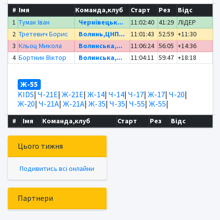
#
Імя
Команда,клуб
Старт
Рез
Відс
1
Тумак Іван
Чернівецьк...
11:02:40
41:29
ЛІДЕР
2
Третевич Борис
Волинь,ЦНП...
11:01:43
52:59
+11:30
3
Кльоц Микола
Волинська,...
11:06:24
56:05
+14:36
4
Бортник Віктор
Волинська,...
11:04:11
59:47
+18:18
Ж-55
KIDS
|
Ч-21Е
|
Ж-21Е
|
Ж-14
|
Ч-14
|
Ч-17
|
Ж-17
|
Ч-20
|
Ж-20
|
Ч-21А
|
Ж-21А
|
Ж-35
|
Ч-35
|
Ч-55
|
Ж-55
|
#
Імя
Команда,клуб
Старт
Рез
Відс
Цього тижня
Подивитись всі онлайни
Партнери