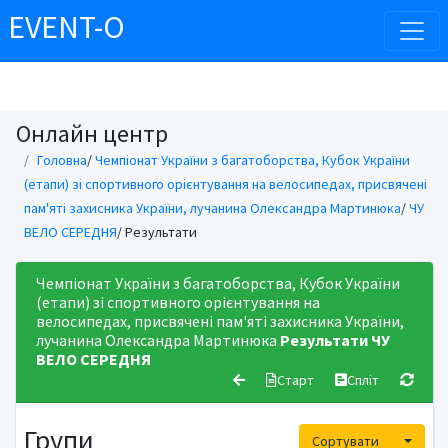
EVENT-O
Онлайн центр
Головна
/
Чемпіонат України з багатоборства, Кубок України
(етапи) зі спортивного орієнтування на велосипедах, присвячені
пам'яті захисника України, лучанина Олександра Мартинюка
/
ЧУ
ВЕЛО СЕРЕДНЯ
/ Результати
Чемпіонат України з багатоборства, Кубок України
(етапи) зі спортивного орієнтування на
велосипедах, присвячені пам'яті захисника України,
лучанина Олександра Мартинюка
Результати
ЧУ
ВЕЛО СЕРЕДНЯ
Старт
Спліт
Групи
Toggle
Сортувати