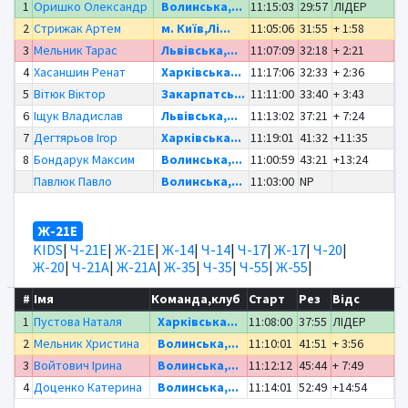
1
Оришко Олександр
Волинська,...
11:15:03
29:57
ЛІДЕР
2
Стрижак Артем
м. Київ,Лі...
11:05:06
31:55
+ 1:58
3
Мельник Тарас
Львівська,...
11:07:09
32:18
+ 2:21
4
Хасаншин Ренат
Харківська...
11:17:06
32:33
+ 2:36
5
Вітюк Віктор
Закарпатсь...
11:11:00
33:40
+ 3:43
6
Іщук Владислав
Львівська,...
11:13:02
37:21
+ 7:24
7
Дегтярьов Ігор
Харківська...
11:19:01
41:32
+11:35
8
Бондарук Максим
Волинська,...
11:00:59
43:21
+13:24
Павлюк Павло
Волинська,...
11:03:00
NP
Ж-21Е
KIDS
|
Ч-21Е
|
Ж-21Е
|
Ж-14
|
Ч-14
|
Ч-17
|
Ж-17
|
Ч-20
|
Ж-20
|
Ч-21А
|
Ж-21А
|
Ж-35
|
Ч-35
|
Ч-55
|
Ж-55
|
#
Імя
Команда,клуб
Старт
Рез
Відс
1
Пустова Наталя
Харківська...
11:08:00
37:55
ЛІДЕР
2
Мельник Христина
Волинська,...
11:10:01
41:51
+ 3:56
3
Войтович Ірина
Волинська,...
11:12:12
45:44
+ 7:49
4
Доценко Катерина
Волинська,...
11:14:01
52:49
+14:54