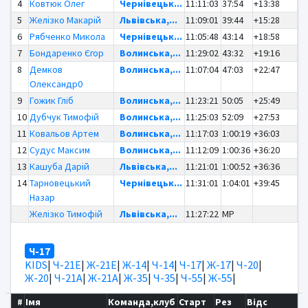
4
Ковтюк Олег
Чернівецьк...
11:11:03
37:54
+13:38
5
Желізко Макарій
Львівська,...
11:09:01
39:44
+15:28
6
Рябченко Микола
Чернівецьк...
11:05:48
43:14
+18:58
7
Бондаренко Єгор
Волинська,...
11:29:02
43:32
+19:16
8
Демков
Волинська,...
11:07:04
47:03
+22:47
Олександр0
9
Гожик Гліб
Волинська,...
11:23:21
50:05
+25:49
10
Дубчук Тимофій
Волинська,...
11:25:03
52:09
+27:53
11
Ковальов Артем
Волинська,...
11:17:03
1:00:19
+36:03
12
Судус Максим
Волинська,...
11:12:09
1:00:36
+36:20
13
Кашуба Дарій
Львівська,...
11:21:01
1:00:52
+36:36
14
Тарновецький
Чернівецьк...
11:31:01
1:04:01
+39:45
Назар
Желізко Тимофій
Львівська,...
11:27:22
MP
Ч-17
KIDS
|
Ч-21Е
|
Ж-21Е
|
Ж-14
|
Ч-14
|
Ч-17
|
Ж-17
|
Ч-20
|
Ж-20
|
Ч-21А
|
Ж-21А
|
Ж-35
|
Ч-35
|
Ч-55
|
Ж-55
|
#
Імя
Команда,клуб
Старт
Рез
Відс