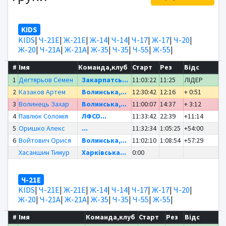
KIDS
KIDS
|
Ч-21Е
|
Ж-21Е
|
Ж-14
|
Ч-14
|
Ч-17
|
Ж-17
|
Ч-20
|
Ж-20
|
Ч-21А
|
Ж-21А
|
Ж-35
|
Ч-35
|
Ч-55
|
Ж-55
|
#
Імя
Команда,клуб
Старт
Рез
Відс
1
Дегтярьов Семен
Закарпатсь...
11:03:22
11:25
ЛІДЕР
2
Казаков Артем
Волинська,...
12:30:42
12:16
+ 0:51
3
Волинець Захар
Волинська,...
11:00:07
14:37
+ 3:12
4
Павлюк Соломія
ЛФСО...
11:33:42
22:39
+11:14
5
Оришко Алекс
...
11:32:34
1:05:25
+54:00
6
Войтович Орися
Волинська,...
11:02:10
1:08:54
+57:29
Хасаншин Тимур
Харківська...
0:00
Ч-21Е
KIDS
|
Ч-21Е
|
Ж-21Е
|
Ж-14
|
Ч-14
|
Ч-17
|
Ж-17
|
Ч-20
|
Ж-20
|
Ч-21А
|
Ж-21А
|
Ж-35
|
Ч-35
|
Ч-55
|
Ж-55
|
#
Імя
Команда,клуб
Старт
Рез
Відс