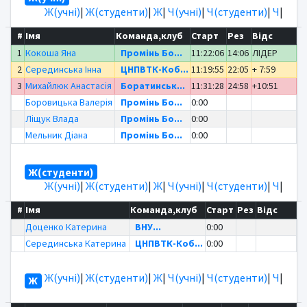
Ж(учні)
|
Ж(студенти)
|
Ж
|
Ч(учні)
|
Ч(студенти)
|
Ч
|
#
Імя
Команда,клуб
Старт
Рез
Відс
1
Кокоша Яна
Промінь Бо...
11:22:06
14:06
ЛІДЕР
2
Серединська Інна
ЦНПВТК-Коб...
11:19:55
22:05
+ 7:59
3
Михайлюк Анастасія
Боратинськ...
11:31:28
24:58
+10:51
Боровицька Валерія
Промінь Бо...
0:00
Ліщук Влада
Промінь Бо...
0:00
Мельник Діана
Промінь Бо...
0:00
Ж(студенти)
Ж(учні)
|
Ж(студенти)
|
Ж
|
Ч(учні)
|
Ч(студенти)
|
Ч
|
#
Імя
Команда,клуб
Старт
Рез
Відс
Доценко Катерина
ВНУ...
0:00
Серединська Катерина
ЦНПВТК-Коб...
0:00
Ж(учні)
|
Ж(студенти)
|
Ж
|
Ч(учні)
|
Ч(студенти)
|
Ч
|
Ж