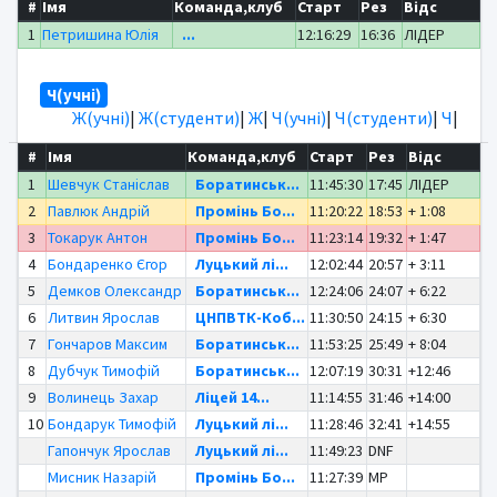
#
Імя
Команда,клуб
Старт
Рез
Відс
1
Петришина Юлія
...
12:16:29
16:36
ЛІДЕР
Ч(учні)
Ж(учні)
|
Ж(студенти)
|
Ж
|
Ч(учні)
|
Ч(студенти)
|
Ч
|
#
Імя
Команда,клуб
Старт
Рез
Відс
1
Шевчук Станіслав
Боратинськ...
11:45:30
17:45
ЛІДЕР
2
Павлюк Андрій
Промінь Бо...
11:20:22
18:53
+ 1:08
3
Токарук Антон
Промінь Бо...
11:23:14
19:32
+ 1:47
4
Бондаренко Єгор
Луцький лі...
12:02:44
20:57
+ 3:11
5
Демков Олександр
Боратинськ...
12:24:06
24:07
+ 6:22
6
Литвин Ярослав
ЦНПВТК-Коб...
11:30:50
24:15
+ 6:30
7
Гончаров Максим
Боратинськ...
11:53:25
25:49
+ 8:04
8
Дубчук Тимофій
Боратинськ...
12:07:19
30:31
+12:46
9
Волинець Захар
Ліцей 14...
11:14:55
31:46
+14:00
10
Бондарук Тимофій
Луцький лі...
11:28:46
32:41
+14:55
Гапончук Ярослав
Луцький лі...
11:49:23
DNF
Мисник Назарій
Промінь Бо...
11:27:39
MP