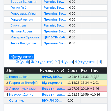
Береза Валентин
Ратнів, Бо...
0:00
Гожик Гліб
Ратнів, Бо...
0:00
Головацький Іван
Промінь Бо...
0:00
Гордей Артем
Промінь Бо...
0:00
Зімич Ілля
Ратнів, Бо...
0:00
Луппов Арсен
Промінь Бо...
0:00
Мазарчук Ярослав
ЦНПВТК-Коб...
0:00
Тесля Владислав
Промінь Бо...
0:00
Ч(студенти)
Ж(учні)
|
Ж(студенти)
|
Ж
|
Ч(учні)
|
Ч(студенти)
|
Ч
|
#
Імя
Команда,клуб
Старт
Рез
Відс
1
Новосад Ілля
ЛФСО, ВНУ...
12:28:45
16:33
ЛІДЕР
2
Гаврилюк Тимофій
Відокремле...
11:18:23
18:34
+ 2:01
3
Лавренчук Назар
Боратинськ...
12:27:05
20:19
+ 3:46
4
Мазурок Денис
Боратинськ...
11:52:17
26:59
+10:26
Остапчук
ВНУ-ЛФСО...
0:00