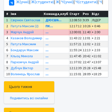
Ж(учні)
|
Ж(студенти)
|
Ж
|
Ч(учні)
|
Ч(студенти)
|
Ч
|
Ч
#
Імя
Команда,клуб
Старт
Рез
Відс
1
Свірнюк Святослав
ДЮСШ6...
12:08:53
9:39
ЛІДЕР
2
Патута Максим (2)
ПК...
12:17:12
10:26
+ 0:46
3
Марчук Андрій
...
12:00:01
11:40
+ 2:00
4
Казаков Володимир
...
11:43:22
12:01
+ 2:21
5
Патута Максмим
...
11:57:21
12:02
+ 2:22
6
Бондарук Максим
...
11:55:24
12:13
+ 2:33
7
Кльоц Микола
...
11:47:45
20:42
+11:02
8
Пархомчук Андрій
...
11:37:02
22:47
+13:07
9
Дубчук Віктор
...
12:12:39
25:28
+15:48
10
Волинець Ярослав
...
11:15:01
28:09
+18:29
Цього тижня
Подивитись всі онлайни