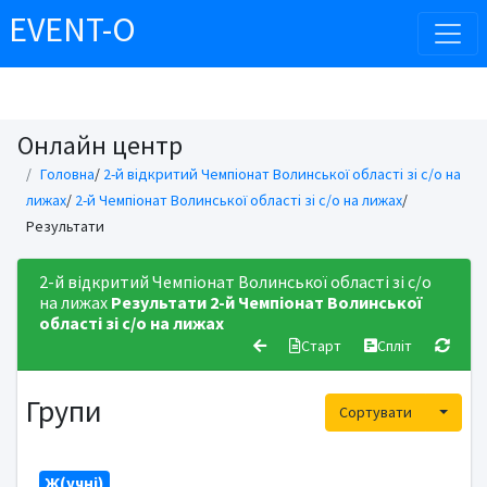
EVENT-O
Онлайн центр
Головна
/
2-й відкритий Чемпіонат Волинської області зі с/о на
лижах
/
2-й Чемпіонат Волинської області зі с/о на лижах
/
Результати
2-й відкритий Чемпіонат Волинської області зі с/о
на лижах
Результати
2-й Чемпіонат Волинської
області зі с/о на лижах
Старт
Спліт
Групи
Toggle
Сортувати
Ж(учні)