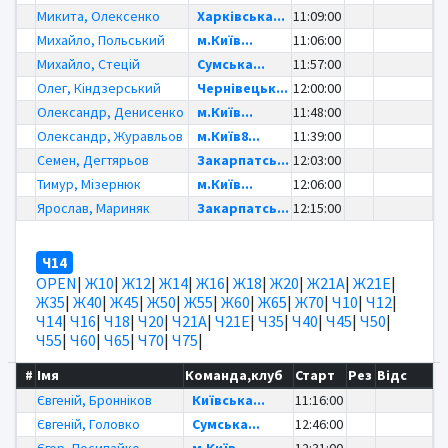
Микита, Олексенко
Харківська...
11:09:00
Михайло, Польський
м.Київ...
11:06:00
Михайло, Стецій
Сумська...
11:57:00
Олег, Кіндзерський
Чернівецьк...
12:00:00
Олександр, Денисенко
м.Київ...
11:48:00
Олександр, Журавльов
м.Київ8...
11:39:00
Семен, Дегтярьов
Закарпатсь...
12:03:00
Тимур, Мізернюк
м.Київ...
12:06:00
Ярослав, Мариняк
Закарпатсь...
12:15:00
Ч14
OPEN
|
Ж10
|
Ж12
|
Ж14
|
Ж16
|
Ж18
|
Ж20
|
Ж21А
|
Ж21Е
|
Ж35
|
Ж40
|
Ж45
|
Ж50
|
Ж55
|
Ж60
|
Ж65
|
Ж70
|
Ч10
|
Ч12
|
Ч14
|
Ч16
|
Ч18
|
Ч20
|
Ч21А
|
Ч21Е
|
Ч35
|
Ч40
|
Ч45
|
Ч50
|
Ч55
|
Ч60
|
Ч65
|
Ч70
|
Ч75
|
#
Імя
Команда,клуб
Старт
Рез
Відс
Євгеній, Бронніков
Київська...
11:16:00
Євгеній, Головко
Сумська...
12:46:00
Єгор, Посипайко
м.Київ...
12:31:00