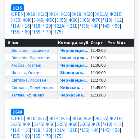
Ж35
OPEN
|
Ж10
|
Ж12
|
Ж14
|
Ж16
|
Ж18
|
Ж20
|
Ж21А
|
Ж21Е
|
Ж35
|
Ж40
|
Ж45
|
Ж50
|
Ж55
|
Ж60
|
Ж65
|
Ж70
|
Ч10
|
Ч12
|
Ч14
|
Ч16
|
Ч18
|
Ч20
|
Ч21А
|
Ч21Е
|
Ч35
|
Ч40
|
Ч45
|
Ч50
|
Ч55
|
Ч60
|
Ч65
|
Ч70
|
Ч75
|
#
Імя
Команда,клуб
Старт
Рез
Відс
Вікторія, Гордієнко
Чернівецьк...
11:42:00
Вікторія, Лукасевич
Івано-Фран...
11:30:00
Любов, Ковтюк
Чернівецьк...
11:36:00
Наталія, Осадча
Вінницька...
11:39:00
Світлана, Косован
Чернівецьк...
11:27:00
Світлана, Полубенцева
Київська...
11:45:00
Тетяна, Уфімцева
Черкаська...
11:33:00
Ж40
OPEN
|
Ж10
|
Ж12
|
Ж14
|
Ж16
|
Ж18
|
Ж20
|
Ж21А
|
Ж21Е
|
Ж35
|
Ж40
|
Ж45
|
Ж50
|
Ж55
|
Ж60
|
Ж65
|
Ж70
|
Ч10
|
Ч12
|
Ч14
|
Ч16
|
Ч18
|
Ч20
|
Ч21А
|
Ч21Е
|
Ч35
|
Ч40
|
Ч45
|
Ч50
|
Ч55
|
Ч60
|
Ч65
|
Ч70
|
Ч75
|