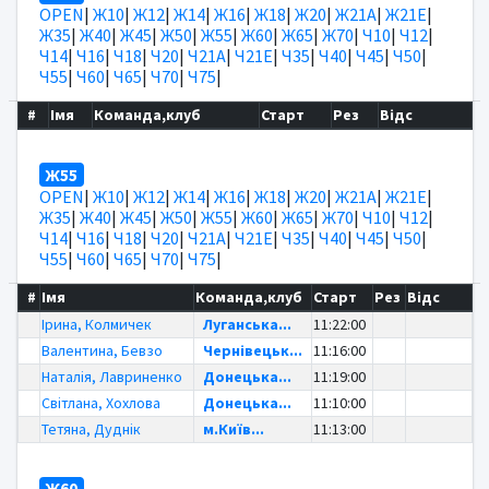
OPEN
|
Ж10
|
Ж12
|
Ж14
|
Ж16
|
Ж18
|
Ж20
|
Ж21А
|
Ж21Е
|
Ж35
|
Ж40
|
Ж45
|
Ж50
|
Ж55
|
Ж60
|
Ж65
|
Ж70
|
Ч10
|
Ч12
|
Ч14
|
Ч16
|
Ч18
|
Ч20
|
Ч21А
|
Ч21Е
|
Ч35
|
Ч40
|
Ч45
|
Ч50
|
Ч55
|
Ч60
|
Ч65
|
Ч70
|
Ч75
|
#
Імя
Команда,клуб
Старт
Рез
Відс
Ж55
OPEN
|
Ж10
|
Ж12
|
Ж14
|
Ж16
|
Ж18
|
Ж20
|
Ж21А
|
Ж21Е
|
Ж35
|
Ж40
|
Ж45
|
Ж50
|
Ж55
|
Ж60
|
Ж65
|
Ж70
|
Ч10
|
Ч12
|
Ч14
|
Ч16
|
Ч18
|
Ч20
|
Ч21А
|
Ч21Е
|
Ч35
|
Ч40
|
Ч45
|
Ч50
|
Ч55
|
Ч60
|
Ч65
|
Ч70
|
Ч75
|
#
Імя
Команда,клуб
Старт
Рез
Відс
Ірина, Колмичек
Луганська...
11:22:00
Валентина, Бевзо
Чернівецьк...
11:16:00
Наталія, Лавриненко
Донецька...
11:19:00
Світлана, Хохлова
Донецька...
11:10:00
Тетяна, Дуднік
м.Київ...
11:13:00
Ж60