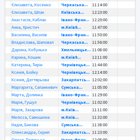
Єлизавета, Косенко
Черкаська...
11:14:00
Єлизавета, Шпак
Київська...
12:23:00
Анастасія, Каблак
Івано-Фран...
12:20:00
Анна, Христич
м.Київ8...
11:47:00
Василина, Василів
Івано-Фран...
11:50:00
Владислава, Шаповал
Черкаська...
11:56:00
Дарина, Кобунько
Хмельницьк...
11:08:00
Карина, Кошик
м.Київ9...
12:11:00
Катерина, Тирін
Чернівецьк...
11:44:00
Ксенія, Бойку
Чернівецьк...
12:14:00
Ксенія, Дегтярьова
Закарпатсь...
12:02:00
Маргарита, Сапанкевич
Сумська...
11:05:00
Марта, Долинка
Івано-Фран...
11:29:00
Марія, Гушул
Чернівецьк...
11:02:00
Марія, Захарова
м.Київ...
11:11:00
Мелісса, Самошкіна
м.Київ...
11:32:00
Надія, Бикова
Сумська...
11:38:00
Олександра, Скрип
Закарпатсь...
11:23:00
Олеся, Полицька
Івано-Фран...
12:05:00