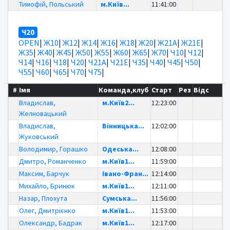
Тимофій, Польський
м.Київ...
11:41:00
Ч20
OPEN
|
Ж10
|
Ж12
|
Ж14
|
Ж16
|
Ж18
|
Ж20
|
Ж21А
|
Ж21Е
|
Ж35
|
Ж40
|
Ж45
|
Ж50
|
Ж55
|
Ж60
|
Ж65
|
Ж70
|
Ч10
|
Ч12
|
Ч14
|
Ч16
|
Ч18
|
Ч20
|
Ч21А
|
Ч21Е
|
Ч35
|
Ч40
|
Ч45
|
Ч50
|
Ч55
|
Ч60
|
Ч65
|
Ч70
|
Ч75
|
#
Імя
Команда,клуб
Старт
Рез
Відс
Владислав,
м.Київ2...
12:23:00
Желновацький
Владислав,
Вінницька...
12:02:00
Жуковський
Володимир, Горашко
Одеська...
12:08:00
Дмитро, Романченко
м.Київ1...
11:59:00
Максим, Барчук
Івано-Фран...
12:14:00
Михайло, Бринюк
м.Київ1...
12:11:00
Назар, Плохута
Сумська...
11:56:00
Олег, Дмитрієнко
м.Київ1...
11:53:00
Олександр, Бадрак
м.Київ1...
12:17:00