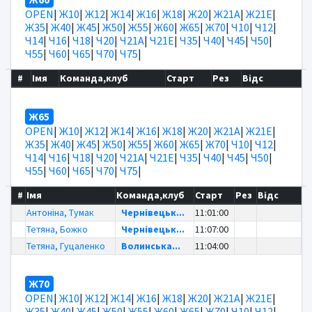
OPEN
|
Ж10
|
Ж12
|
Ж14
|
Ж16
|
Ж18
|
Ж20
|
Ж21А
|
Ж21Е
|
Ж35
|
Ж40
|
Ж45
|
Ж50
|
Ж55
|
Ж60
|
Ж65
|
Ж70
|
Ч10
|
Ч12
|
Ч14
|
Ч16
|
Ч18
|
Ч20
|
Ч21А
|
Ч21Е
|
Ч35
|
Ч40
|
Ч45
|
Ч50
|
Ч55
|
Ч60
|
Ч65
|
Ч70
|
Ч75
|
#
Імя
Команда,клуб
Старт
Рез
Відс
Ж65
OPEN
|
Ж10
|
Ж12
|
Ж14
|
Ж16
|
Ж18
|
Ж20
|
Ж21А
|
Ж21Е
|
Ж35
|
Ж40
|
Ж45
|
Ж50
|
Ж55
|
Ж60
|
Ж65
|
Ж70
|
Ч10
|
Ч12
|
Ч14
|
Ч16
|
Ч18
|
Ч20
|
Ч21А
|
Ч21Е
|
Ч35
|
Ч40
|
Ч45
|
Ч50
|
Ч55
|
Ч60
|
Ч65
|
Ч70
|
Ч75
|
#
Імя
Команда,клуб
Старт
Рез
Відс
Антоніна, Тумак
Чернівецьк...
11:01:00
Тетяна, Божко
Чернівецьк...
11:07:00
Тетяна, Гуцаленко
Волинська...
11:04:00
Ж70
OPEN
|
Ж10
|
Ж12
|
Ж14
|
Ж16
|
Ж18
|
Ж20
|
Ж21А
|
Ж21Е
|
Ж35
|
Ж40
|
Ж45
|
Ж50
|
Ж55
|
Ж60
|
Ж65
|
Ж70
|
Ч10
|
Ч12
|