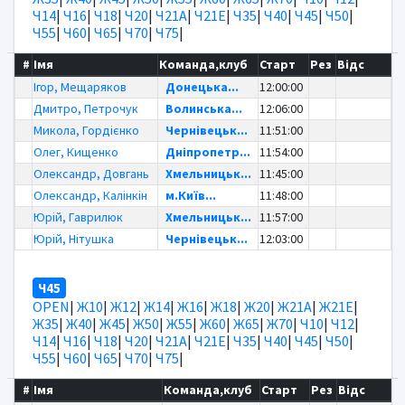
Ч14
|
Ч16
|
Ч18
|
Ч20
|
Ч21А
|
Ч21Е
|
Ч35
|
Ч40
|
Ч45
|
Ч50
|
Ч55
|
Ч60
|
Ч65
|
Ч70
|
Ч75
|
#
Імя
Команда,клуб
Старт
Рез
Відс
Ігор, Мещаряков
Донецька...
12:00:00
Дмитро, Петрочук
Волинська...
12:06:00
Микола, Гордієнко
Чернівецьк...
11:51:00
Олег, Кищенко
Дніпропетр...
11:54:00
Олександр, Довгань
Хмельницьк...
11:45:00
Олександр, Калінкін
м.Київ...
11:48:00
Юрій, Гаврилюк
Хмельницьк...
11:57:00
Юрій, Нітушка
Чернівецьк...
12:03:00
Ч45
OPEN
|
Ж10
|
Ж12
|
Ж14
|
Ж16
|
Ж18
|
Ж20
|
Ж21А
|
Ж21Е
|
Ж35
|
Ж40
|
Ж45
|
Ж50
|
Ж55
|
Ж60
|
Ж65
|
Ж70
|
Ч10
|
Ч12
|
Ч14
|
Ч16
|
Ч18
|
Ч20
|
Ч21А
|
Ч21Е
|
Ч35
|
Ч40
|
Ч45
|
Ч50
|
Ч55
|
Ч60
|
Ч65
|
Ч70
|
Ч75
|
#
Імя
Команда,клуб
Старт
Рез
Відс