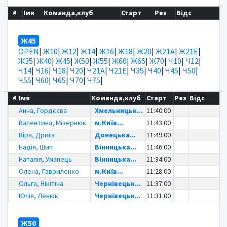
#
Імя
Команда,клуб
Старт
Рез
Відс
Ж45
OPEN
|
Ж10
|
Ж12
|
Ж14
|
Ж16
|
Ж18
|
Ж20
|
Ж21А
|
Ж21Е
|
Ж35
|
Ж40
|
Ж45
|
Ж50
|
Ж55
|
Ж60
|
Ж65
|
Ж70
|
Ч10
|
Ч12
|
Ч14
|
Ч16
|
Ч18
|
Ч20
|
Ч21А
|
Ч21Е
|
Ч35
|
Ч40
|
Ч45
|
Ч50
|
Ч55
|
Ч60
|
Ч65
|
Ч70
|
Ч75
|
#
Імя
Команда,клуб
Старт
Рез
Відс
Анна, Гордєєва
Хмельницьк...
11:40:00
Валентина, Мізернюк
м.Київ...
11:43:00
Віра, Дрига
Донецька...
11:49:00
Надія, Шип
Вінницька...
11:46:00
Наталія, Уманець
Вінницька...
11:34:00
Олена, Гавриленко
м.Київ...
11:28:00
Ольга, Нікітіна
Чернівецьк...
11:37:00
Юлія, Ленюк
Чернівецьк...
11:31:00
Ж50