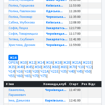
Поліна, Горшкова
Київська...
11:53:00
Поліна, Павлюкова
Одеська...
11:26:00
Поліна, Пономар
Черкаська...
11:35:00
Сабіна, Улубєкова
Київська...
12:08:00
Софія, Пецка
Закарпатсь...
12:17:00
Софія, Товарницька
Чернівецьк...
11:17:00
Тетяна, Скубенич
Закарпатсь...
11:41:00
Христина, Дроник
Чернівецьк...
11:59:00
Ж16
OPEN
|
Ж10
|
Ж12
|
Ж14
|
Ж16
|
Ж18
|
Ж20
|
Ж21А
|
Ж21Е
|
Ж35
|
Ж40
|
Ж45
|
Ж50
|
Ж55
|
Ж60
|
Ж65
|
Ж70
|
Ч10
|
Ч12
|
Ч14
|
Ч16
|
Ч18
|
Ч20
|
Ч21А
|
Ч21Е
|
Ч35
|
Ч40
|
Ч45
|
Ч50
|
Ч55
|
Ч60
|
Ч65
|
Ч70
|
Ч75
|
#
Імя
Команда,клуб
Старт
Рез
Відс
Євангеліна,
Чернівецьк...
11:47:00
Парахневич
Інна, Данькова
Харківська...
12:41:00