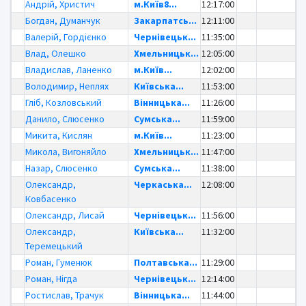
Андрій, Христич
м.Київ8...
12:17:00
Богдан, Думанчук
Закарпатсь...
12:11:00
Валерій, Гордієнко
Чернівецьк...
11:35:00
Влад, Олешко
Хмельницьк...
12:05:00
Владислав, Ланенко
м.Київ...
12:02:00
Володимир, Неплях
Київська...
11:53:00
Гліб, Козловський
Вінницька...
11:26:00
Данило, Слюсенко
Сумська...
11:59:00
Микита, Кислян
м.Київ...
11:23:00
Микола, Вигоняйло
Хмельницьк...
11:47:00
Назар, Слюсенко
Сумська...
11:38:00
Олександр,
Черкаська...
12:08:00
Ковбасенко
Олександр, Лисай
Чернівецьк...
11:56:00
Олександр,
Київська...
11:32:00
Теремецький
Роман, Гуменюк
Полтавська...
11:29:00
Роман, Нігда
Чернівецьк...
12:14:00
Ростислав, Трачук
Вінницька...
11:44:00