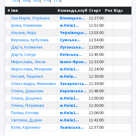
#
Імя
Команда,клуб
Старт
Рез
Відс
Єва-Марія, Отрешко
Вінницька...
11:27:00
Ірина, Клименюк
м.Київ1...
11:51:00
Альона, Нігда
Чернівецьк...
12:03:00
Вероніка, Арбузова
Сумська...
11:54:00
Дар’я, Колмичек
Луганська...
12:09:00
Дар’я, Сокур
Київська...
11:45:00
Мирослава, Лисак
Івано-Фран...
11:33:00
Мирослава, Мізернюк
м.Київ1...
11:24:00
Наталя, Тищенко
м.Київ...
11:36:00
Олександра, Жинкевич
Закарпатсь...
11:39:00
Олена, Данькова
Харківська...
11:48:00
Олена, Доценко
м.Київ1...
12:00:00
Олена, Пітірімова
м.Київ1...
11:30:00
Поліна, Котляр
м.Київ1...
12:06:00
Світлана, Дуднік
м.Київ1...
11:42:00
Юлія, Карпенко
Львівська...
11:57:00