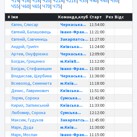
Ч14
|
Ч16
|
Ч18
|
Ч20
|
Ч21А
|
Ч21Е
|
Ч35
|
Ч40
|
Ч45
|
Ч50
|
Ч55
|
Ч60
|
Ч65
|
Ч70
|
Ч75
|
#
Імя
Команда,клуб
Старт
Рез
Відс
Євген, Слюсар
Черкаська...
11:54:00
Євгеній, Балашовець
Івано-Фран...
11:21:00
Євгеній, Савчинець
Закарпатсь...
11:27:00
Андрій, Грипіч
Київська...
11:24:00
Артем, Онуфрієнко
Черкаська...
12:09:00
Богдан, Гриценко
м.Київ8...
11:12:00
Богдан, Стефанишин
Івано-Фран...
11:03:00
Владислав, Щербина
Черкаська...
11:36:00
Всеволод, Семенюта
м.Київ...
11:18:00
Денис, Лавринович
Київська...
11:51:00
Зорян, Сорока
Сумська...
11:42:00
Кирил, Заглинський
Київська...
11:33:00
Любомир, Сорока
Сумська...
12:12:00
Максим, Гудуков
Закарпатсь...
11:45:00
Марк, Дуда
м.Київ...
11:30:00
Марк, Моспан
Івано-Фран...
11:15:00