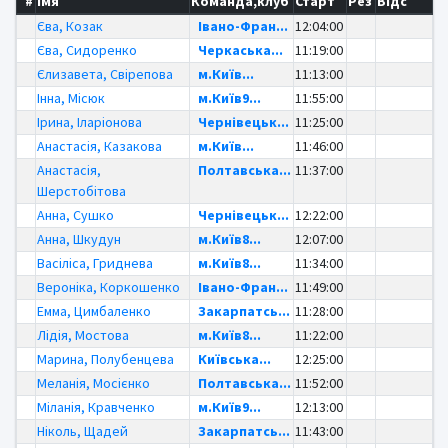
#
Імя
Команда,клуб
Старт
Рез
Відс
Єва, Козак
Івано-Фран...
12:04:00
Єва, Сидоренко
Черкаська...
11:19:00
Єлизавета, Свірепова
м.Київ...
11:13:00
Інна, Місюк
м.Київ9...
11:55:00
Ірина, Іларіонова
Чернівецьк...
11:25:00
Анастасія, Казакова
м.Київ...
11:46:00
Анастасія,
Полтавська...
11:37:00
Шерстобітова
Анна, Сушко
Чернівецьк...
12:22:00
Анна, Шкудун
м.Київ8...
12:07:00
Васіліса, Гриднева
м.Київ8...
11:34:00
Вероніка, Коркошенко
Івано-Фран...
11:49:00
Емма, Цимбаленко
Закарпатсь...
11:28:00
Лідія, Мостова
м.Київ8...
11:22:00
Марина, Полубенцева
Київська...
12:25:00
Меланія, Мосієнко
Полтавська...
11:52:00
Міланія, Кравченко
м.Київ9...
12:13:00
Ніколь, Щадей
Закарпатсь...
11:43:00