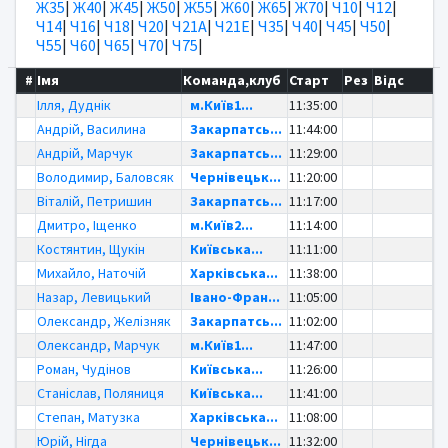
Ж35
|
Ж40
|
Ж45
|
Ж50
|
Ж55
|
Ж60
|
Ж65
|
Ж70
|
Ч10
|
Ч12
|
Ч14
|
Ч16
|
Ч18
|
Ч20
|
Ч21А
|
Ч21Е
|
Ч35
|
Ч40
|
Ч45
|
Ч50
|
Ч55
|
Ч60
|
Ч65
|
Ч70
|
Ч75
|
#
Імя
Команда,клуб
Старт
Рез
Відс
Ілля, Дуднік
м.Київ1...
11:35:00
Андрій, Василина
Закарпатсь...
11:44:00
Андрій, Марчук
Закарпатсь...
11:29:00
Володимир, Баловсяк
Чернівецьк...
11:20:00
Віталій, Петришин
Закарпатсь...
11:17:00
Дмитро, Іщенко
м.Київ2...
11:14:00
Костянтин, Щукін
Київська...
11:11:00
Михайло, Наточій
Харківська...
11:38:00
Назар, Левицький
Івано-Фран...
11:05:00
Олександр, Желізняк
Закарпатсь...
11:02:00
Олександр, Марчук
м.Київ1...
11:47:00
Роман, Чудінов
Київська...
11:26:00
Станіслав, Поляниця
Київська...
11:41:00
Степан, Матузка
Харківська...
11:08:00
Юрій, Нігда
Чернівецьк...
11:32:00