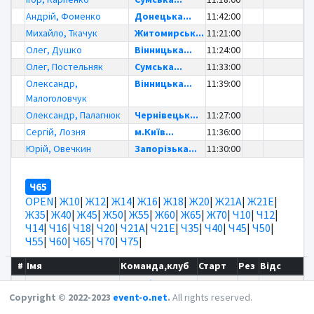
Андрій, Фоменко
Донецька...
11:42:00
Михайло, Ткачук
Житомирськ...
11:21:00
Олег, Душко
Вінницька...
11:24:00
Олег, Постельняк
Сумська...
11:33:00
Олександр,
Вінницька...
11:39:00
Малоголовчук
Олександр, Палагнюк
Чернівецьк...
11:27:00
Сергій, Лозня
м.Київ...
11:36:00
Юрій, Овечкин
Запорізька...
11:30:00
Ч65
OPEN
|
Ж10
|
Ж12
|
Ж14
|
Ж16
|
Ж18
|
Ж20
|
Ж21А
|
Ж21Е
|
Ж35
|
Ж40
|
Ж45
|
Ж50
|
Ж55
|
Ж60
|
Ж65
|
Ж70
|
Ч10
|
Ч12
|
Ч14
|
Ч16
|
Ч18
|
Ч20
|
Ч21А
|
Ч21Е
|
Ч35
|
Ч40
|
Ч45
|
Ч50
|
Ч55
|
Ч60
|
Ч65
|
Ч70
|
Ч75
|
#
Імя
Команда,клуб
Старт
Рез
Відс
Іван, Тумак
Чернівецьк...
11:03:00
Copyright © 2022-2023
event-o.net
.
All rights reserved.
Андрій, Шпіллер
Одеська...
11:09:00