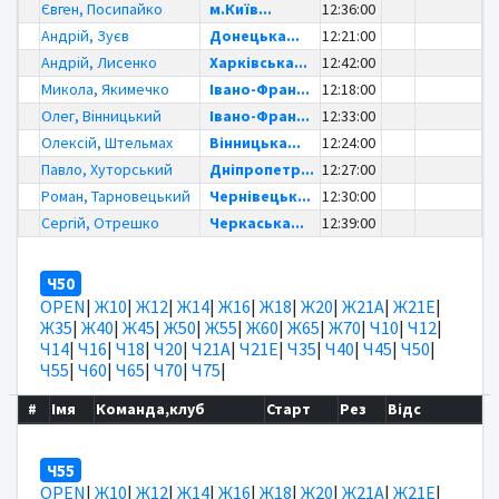
Євген, Посипайко
м.Київ...
12:36:00
Андрій, Зуєв
Донецька...
12:21:00
Андрій, Лисенко
Харківська...
12:42:00
Микола, Якимечко
Івано-Фран...
12:18:00
Олег, Вінницький
Івано-Фран...
12:33:00
Олексій, Штельмах
Вінницька...
12:24:00
Павло, Хуторський
Дніпропетр...
12:27:00
Роман, Тарновецький
Чернівецьк...
12:30:00
Сергій, Отрешко
Черкаська...
12:39:00
Ч50
OPEN
|
Ж10
|
Ж12
|
Ж14
|
Ж16
|
Ж18
|
Ж20
|
Ж21А
|
Ж21Е
|
Ж35
|
Ж40
|
Ж45
|
Ж50
|
Ж55
|
Ж60
|
Ж65
|
Ж70
|
Ч10
|
Ч12
|
Ч14
|
Ч16
|
Ч18
|
Ч20
|
Ч21А
|
Ч21Е
|
Ч35
|
Ч40
|
Ч45
|
Ч50
|
Ч55
|
Ч60
|
Ч65
|
Ч70
|
Ч75
|
#
Імя
Команда,клуб
Старт
Рез
Відс
Ч55
OPEN
|
Ж10
|
Ж12
|
Ж14
|
Ж16
|
Ж18
|
Ж20
|
Ж21А
|
Ж21Е
|