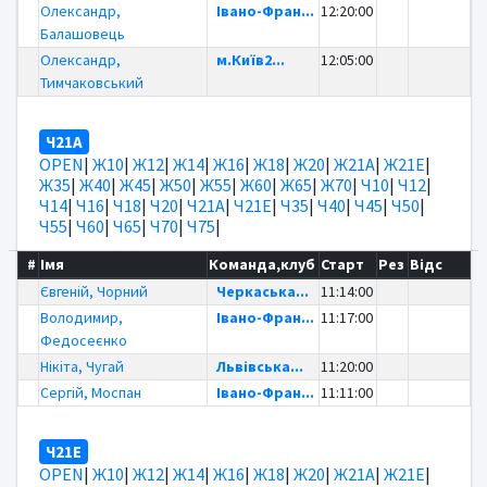
Олександр,
Івано-Фран...
12:20:00
Балашовець
Олександр,
м.Київ2...
12:05:00
Тимчаковський
Ч21А
OPEN
|
Ж10
|
Ж12
|
Ж14
|
Ж16
|
Ж18
|
Ж20
|
Ж21А
|
Ж21Е
|
Ж35
|
Ж40
|
Ж45
|
Ж50
|
Ж55
|
Ж60
|
Ж65
|
Ж70
|
Ч10
|
Ч12
|
Ч14
|
Ч16
|
Ч18
|
Ч20
|
Ч21А
|
Ч21Е
|
Ч35
|
Ч40
|
Ч45
|
Ч50
|
Ч55
|
Ч60
|
Ч65
|
Ч70
|
Ч75
|
#
Імя
Команда,клуб
Старт
Рез
Відс
Євгеній, Чорний
Черкаська...
11:14:00
Володимир,
Івано-Фран...
11:17:00
Федосеєнко
Нікіта, Чугай
Львівська...
11:20:00
Сергій, Моспан
Івано-Фран...
11:11:00
Ч21Е
OPEN
|
Ж10
|
Ж12
|
Ж14
|
Ж16
|
Ж18
|
Ж20
|
Ж21А
|
Ж21Е
|