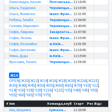
Олександра, Касьян
Полтавська...
11:16:00
Ольга, Гордієнко
Чернівецьк...
12:10:00
Ольга, Якимечко
Івано-Фран...
11:31:00
Ребека, Талаба
Чернівецьк...
11:04:00
Соломія, Маркович
Чернівецьк...
11:40:00
Софія, Лаврова
Закарпатсь...
11:07:00
Софія, Лизень
Івано-Фран...
11:10:00
Софія, Посипайко
м.Київ...
12:01:00
Софія, Шаталова
Івано-Фран...
12:16:00
Уляна, Дуда
м.Київ...
12:19:00
Ярослава, Топало
Чернівецьк...
11:58:00
Ж14
OPEN
|
Ж10
|
Ж12
|
Ж14
|
Ж16
|
Ж18
|
Ж20
|
Ж21А
|
Ж21Е
|
Ж35
|
Ж40
|
Ж45
|
Ж50
|
Ж55
|
Ж60
|
Ж65
|
Ж70
|
Ч10
|
Ч12
|
Ч14
|
Ч16
|
Ч18
|
Ч20
|
Ч21А
|
Ч21Е
|
Ч35
|
Ч40
|
Ч45
|
Ч50
|
Ч55
|
Ч60
|
Ч65
|
Ч70
|
Ч75
|
#
Імя
Команда,клуб
Старт
Рез
Відс
Єва, Шеденко
Сумська...
11:20:00