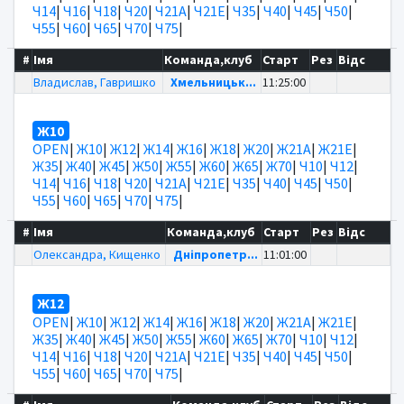
Ч14
|
Ч16
|
Ч18
|
Ч20
|
Ч21А
|
Ч21Е
|
Ч35
|
Ч40
|
Ч45
|
Ч50
|
Ч55
|
Ч60
|
Ч65
|
Ч70
|
Ч75
|
#
Імя
Команда,клуб
Старт
Рез
Відс
Владислав, Гавришко
Хмельницьк...
11:25:00
Ж10
OPEN
|
Ж10
|
Ж12
|
Ж14
|
Ж16
|
Ж18
|
Ж20
|
Ж21А
|
Ж21Е
|
Ж35
|
Ж40
|
Ж45
|
Ж50
|
Ж55
|
Ж60
|
Ж65
|
Ж70
|
Ч10
|
Ч12
|
Ч14
|
Ч16
|
Ч18
|
Ч20
|
Ч21А
|
Ч21Е
|
Ч35
|
Ч40
|
Ч45
|
Ч50
|
Ч55
|
Ч60
|
Ч65
|
Ч70
|
Ч75
|
#
Імя
Команда,клуб
Старт
Рез
Відс
Олександра, Кищенко
Дніпропетр...
11:01:00
Ж12
OPEN
|
Ж10
|
Ж12
|
Ж14
|
Ж16
|
Ж18
|
Ж20
|
Ж21А
|
Ж21Е
|
Ж35
|
Ж40
|
Ж45
|
Ж50
|
Ж55
|
Ж60
|
Ж65
|
Ж70
|
Ч10
|
Ч12
|
Ч14
|
Ч16
|
Ч18
|
Ч20
|
Ч21А
|
Ч21Е
|
Ч35
|
Ч40
|
Ч45
|
Ч50
|
Ч55
|
Ч60
|
Ч65
|
Ч70
|
Ч75
|