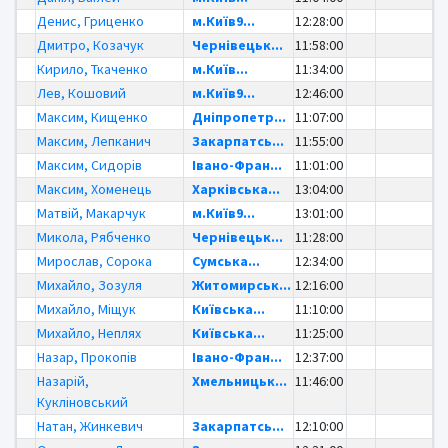
Денис, Гриценко
м.Київ9...
12:28:00
Дмитро, Козачук
Чернівецьк...
11:58:00
Кирило, Ткаченко
м.Київ...
11:34:00
Лев, Кошовий
м.Київ9...
12:46:00
Максим, Кищенко
Дніпропетр...
11:07:00
Максим, Лепканич
Закарпатсь...
11:55:00
Максим, Сидорів
Івано-Фран...
11:01:00
Максим, Хоменець
Харківська...
13:04:00
Матвій, Макарчук
м.Київ9...
13:01:00
Микола, Рябченко
Чернівецьк...
11:28:00
Мирослав, Сорока
Сумська...
12:34:00
Михайло, Зозуля
Житомирськ...
12:16:00
Михайло, Міщук
Київська...
11:10:00
Михайло, Неплях
Київська...
11:25:00
Назар, Прокопів
Івано-Фран...
12:37:00
Назарій,
Хмельницьк...
11:46:00
Кукліновський
Натан, Жинкевич
Закарпатсь...
12:10:00