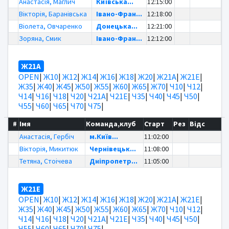
Анастасія, Маглич
Київська...
12:15:00
Вікторія, Баранівська
Івано-Фран...
12:18:00
Віолета, Овчаренко
Донецька...
12:21:00
Зоряна, Смик
Івано-Фран...
12:12:00
Ж21А
OPEN
|
Ж10
|
Ж12
|
Ж14
|
Ж16
|
Ж18
|
Ж20
|
Ж21А
|
Ж21Е
|
Ж35
|
Ж40
|
Ж45
|
Ж50
|
Ж55
|
Ж60
|
Ж65
|
Ж70
|
Ч10
|
Ч12
|
Ч14
|
Ч16
|
Ч18
|
Ч20
|
Ч21А
|
Ч21Е
|
Ч35
|
Ч40
|
Ч45
|
Ч50
|
Ч55
|
Ч60
|
Ч65
|
Ч70
|
Ч75
|
#
Імя
Команда,клуб
Старт
Рез
Відс
Анастасія, Гербіч
м.Київ...
11:02:00
Вікторія, Микитюк
Чернівецьк...
11:08:00
Тетяна, Стоічева
Дніпропетр...
11:05:00
Ж21Е
OPEN
|
Ж10
|
Ж12
|
Ж14
|
Ж16
|
Ж18
|
Ж20
|
Ж21А
|
Ж21Е
|
Ж35
|
Ж40
|
Ж45
|
Ж50
|
Ж55
|
Ж60
|
Ж65
|
Ж70
|
Ч10
|
Ч12
|
Ч14
|
Ч16
|
Ч18
|
Ч20
|
Ч21А
|
Ч21Е
|
Ч35
|
Ч40
|
Ч45
|
Ч50
|
Ч55
|
Ч60
|
Ч65
|
Ч70
|
Ч75
|