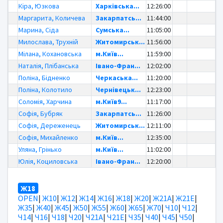
Кіра, Юзкова
Харківська...
12:26:00
Маргарита, Количева
Закарпатсь...
11:44:00
Марина, Сіда
Сумська...
11:05:00
Милослава, Трухній
Житомирськ...
11:56:00
Мілана, Кохановська
м.Київ...
11:59:00
Наталія, Плібанська
Івано-Фран...
12:02:00
Поліна, Бідненко
Черкаська...
11:20:00
Поліна, Колотило
Чернівецьк...
12:23:00
Соломія, Харчина
м.Київ9...
11:17:00
Софія, Бубряк
Закарпатсь...
11:26:00
Софія, Дереженець
Житомирськ...
12:11:00
Софія, Михайленко
м.Київ...
12:35:00
Уляна, Грінько
м.Київ...
11:02:00
Юлія, Коциловська
Івано-Фран...
12:20:00
Ж18
OPEN
|
Ж10
|
Ж12
|
Ж14
|
Ж16
|
Ж18
|
Ж20
|
Ж21А
|
Ж21Е
|
Ж35
|
Ж40
|
Ж45
|
Ж50
|
Ж55
|
Ж60
|
Ж65
|
Ж70
|
Ч10
|
Ч12
|
Ч14
|
Ч16
|
Ч18
|
Ч20
|
Ч21А
|
Ч21Е
|
Ч35
|
Ч40
|
Ч45
|
Ч50
|