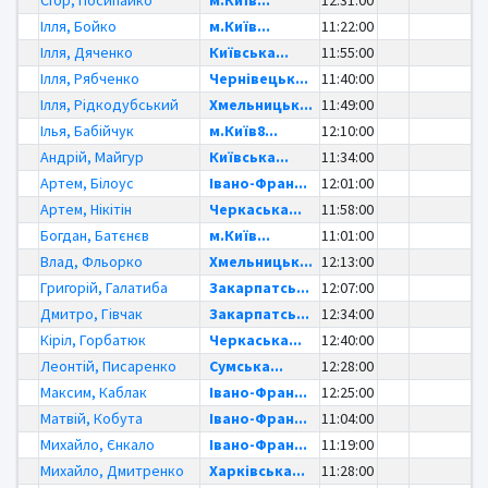
Ілля, Бойко
м.Київ...
11:22:00
Ілля, Дяченко
Київська...
11:55:00
Ілля, Рябченко
Чернівецьк...
11:40:00
Ілля, Рідкодубський
Хмельницьк...
11:49:00
Ілья, Бабійчук
м.Київ8...
12:10:00
Андрій, Майгур
Київська...
11:34:00
Артем, Білоус
Івано-Фран...
12:01:00
Артем, Нікітін
Черкаська...
11:58:00
Богдан, Батєнєв
м.Київ...
11:01:00
Влад, Фльорко
Хмельницьк...
12:13:00
Григорій, Галатиба
Закарпатсь...
12:07:00
Дмитро, Гівчак
Закарпатсь...
12:34:00
Кіріл, Горбатюк
Черкаська...
12:40:00
Леонтій, Писаренко
Сумська...
12:28:00
Максим, Каблак
Івано-Фран...
12:25:00
Матвій, Кобута
Івано-Фран...
11:04:00
Михайло, Єнкало
Івано-Фран...
11:19:00
Михайло, Дмитренко
Харківська...
11:28:00