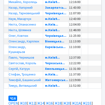
Михайло, Хоролець
м.Київ9...
12:16:00
Назар, Нагорний
Закарпатсь...
11:43:00
Назар, Тарновецький
Чернівецьк...
11:07:00
Наум, Макарчук
м.Київ9...
12:43:00
Нікіта, Опанасенко
м.Київ...
12:04:00
Нікіта, Шлямнєв
м.Київ8...
11:46:00
Олег, Ковтюк
Чернівецьк...
11:25:00
Олександр, Карплюк
Вінницька...
11:13:00
Олександр,
Харківська...
11:10:00
Кушнарьов
Павло, Чернишов
м.Київ8...
12:37:00
Святослав, Король
Черкаська...
12:22:00
Сергій, Катрук
Хмельницьк...
11:31:00
Стефан, Троценко
м.Київ...
11:37:00
Тимофій, Башинський
Житомирськ...
12:19:00
Тимур, Витвицький
м.Київ9...
11:52:00
Ч16
OPEN
|
Ж10
|
Ж12
|
Ж14
|
Ж16
|
Ж18
|
Ж20
|
Ж21А
|
Ж21Е
|