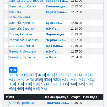
Олександр, Дегтярьов
Закарпатсь...
12:31:00
Олександр, Сапіга
Хмельницьк...
12:19:00
Олексій,
Харківська...
12:52:00
Балановський
Олексій, Кривцов
Сумська...
12:58:00
Олексій, Савонюк
м.Київ...
11:19:00
Роман, Антонюк
Чернівецьк...
11:13:00
Ростислав, Савенко
Черкаська...
11:37:00
Святослав, Чикін
Одеська...
11:16:00
Тимофій, Йоненко
м.Київ...
12:55:00
Тимофій, Кулаков
м.Київ...
12:04:00
Ч18
OPEN
|
Ж10
|
Ж12
|
Ж14
|
Ж16
|
Ж18
|
Ж20
|
Ж21А
|
Ж21Е
|
Ж35
|
Ж40
|
Ж45
|
Ж50
|
Ж55
|
Ж60
|
Ж65
|
Ж70
|
Ч10
|
Ч12
|
Ч14
|
Ч16
|
Ч18
|
Ч20
|
Ч21А
|
Ч21Е
|
Ч35
|
Ч40
|
Ч45
|
Ч50
|
Ч55
|
Ч60
|
Ч65
|
Ч70
|
Ч75
|
#
Імя
Команда,клуб
Старт
Рез
Відс
Андрій, Гребенюк
Полтавська...
11:50:00