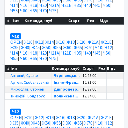
Ч14
|
Ч16
|
Ч18
|
Ч20
|
Ч21А
|
Ч21Е
|
Ч35
|
Ч40
|
Ч45
|
Ч50
|
Ч55
|
Ч60
|
Ч65
|
Ч70
|
Ч75
|
#
Імя
Команда,клуб
Старт
Рез
Відс
Ч10
OPEN
|
Ж10
|
Ж12
|
Ж14
|
Ж16
|
Ж18
|
Ж20
|
Ж21А
|
Ж21Е
|
Ж35
|
Ж40
|
Ж45
|
Ж50
|
Ж55
|
Ж60
|
Ж65
|
Ж70
|
Ч10
|
Ч12
|
Ч14
|
Ч16
|
Ч18
|
Ч20
|
Ч21А
|
Ч21Е
|
Ч35
|
Ч40
|
Ч45
|
Ч50
|
Ч55
|
Ч60
|
Ч65
|
Ч70
|
Ч75
|
#
Імя
Команда,клуб
Старт
Рез
Відс
Антоній, Сушко
Чернівецьк...
12:28:00
Артем, Скобальський
Івано-Фран...
12:31:00
Мирослав, Стоічев
Дніпропетр...
12:37:00
Тимофій, Бондарук
Волинська...
12:34:00
Ч12
OPEN
|
Ж10
|
Ж12
|
Ж14
|
Ж16
|
Ж18
|
Ж20
|
Ж21А
|
Ж21Е
|
Ж35
|
Ж40
|
Ж45
|
Ж50
|
Ж55
|
Ж60
|
Ж65
|
Ж70
|
Ч10
|
Ч12
|