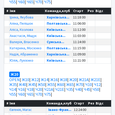
Ч55
|
Ч60
|
Ч65
|
Ч70
|
Ч75
|
#
Імя
Команда,клуб
Старт
Рез
Відс
Ірина, Якубова
Харківська...
11:18:00
Аліна, Пелішок
Полтавська...
11:06:00
Аліса, Козлова
Київська...
11:12:00
Анастасія, Міщук
Київська...
11:03:00
Валерія, Власенко
Сумська...
11:24:00
Катерина, Мосієнко
Полтавська...
11:15:00
Надія, Абраменко
Харківська...
11:09:00
Юлія, Лукієнко
Київська...
11:21:00
Ж20
OPEN
|
Ж10
|
Ж12
|
Ж14
|
Ж16
|
Ж18
|
Ж20
|
Ж21А
|
Ж21Е
|
Ж35
|
Ж40
|
Ж45
|
Ж50
|
Ж55
|
Ж60
|
Ж65
|
Ж70
|
Ч10
|
Ч12
|
Ч14
|
Ч16
|
Ч18
|
Ч20
|
Ч21А
|
Ч21Е
|
Ч35
|
Ч40
|
Ч45
|
Ч50
|
Ч55
|
Ч60
|
Ч65
|
Ч70
|
Ч75
|
#
Імя
Команда,клуб
Старт
Рез
Відс
Євгенія, Магас
Івано-Фран...
12:24:00