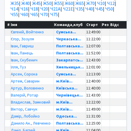
Ж35
|
Ж40
|
Ж45
|
Ж50
|
Ж55
|
Ж60
|
Ж65
|
Ж70
|
Ч10
|
Ч12
|
Ч14
|
Ч16
|
Ч18
|
Ч20
|
Ч21А
|
Ч21Е
|
Ч35
|
Ч40
|
Ч45
|
Ч50
|
Ч55
|
Ч60
|
Ч65
|
Ч70
|
Ч75
|
#
Імя
Команда,клуб
Старт
Рез
Відс
Євгеній, Войтенко
Сумська...
12:49:00
Єгор, Зозуля
Черкаська...
11:22:00
Іван, Гавриш
Полтавська...
12:07:00
Іван, Панець
Полтавська...
11:52:00
Іван, Скубенич
Закарпатсь...
12:43:00
Ілля, Туз
Хмельницьк...
12:01:00
Арсен, Сорока
Сумська...
12:13:00
Артем, Саварин
м.Київ...
12:40:00
Артур, Воловенко
Київська...
11:40:00
Валерій, Ротар
Чернівецьк...
11:43:00
Владислав, Замковий
м.Київ...
12:22:00
Віктор, Савчук
м.Київ...
11:49:00
Дамір, Лобойко
Одеська...
11:31:00
Данило Ан., Левченко
Полтавська...
12:25:00
Даніл, Баглей
м.Київ...
11:04:00