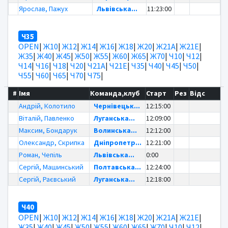
Ярослав, Пажух
Львівська...
11:23:00
Ч35
OPEN
|
Ж10
|
Ж12
|
Ж14
|
Ж16
|
Ж18
|
Ж20
|
Ж21А
|
Ж21Е
|
Ж35
|
Ж40
|
Ж45
|
Ж50
|
Ж55
|
Ж60
|
Ж65
|
Ж70
|
Ч10
|
Ч12
|
Ч14
|
Ч16
|
Ч18
|
Ч20
|
Ч21А
|
Ч21Е
|
Ч35
|
Ч40
|
Ч45
|
Ч50
|
Ч55
|
Ч60
|
Ч65
|
Ч70
|
Ч75
|
#
Імя
Команда,клуб
Старт
Рез
Відс
Андрій, Колотило
Чернівецьк...
12:15:00
Віталій, Павленко
Луганська...
12:09:00
Максим, Бондарук
Волинська...
12:12:00
Олександр, Скрипка
Дніпропетр...
12:21:00
Роман, Чепіль
Львівська...
0:00
Сергій, Машинський
Полтавська...
12:24:00
Сергій, Раєвський
Луганська...
12:18:00
Ч40
OPEN
|
Ж10
|
Ж12
|
Ж14
|
Ж16
|
Ж18
|
Ж20
|
Ж21А
|
Ж21Е
|
Ж35
|
Ж40
|
Ж45
|
Ж50
|
Ж55
|
Ж60
|
Ж65
|
Ж70
|
Ч10
|
Ч12
|