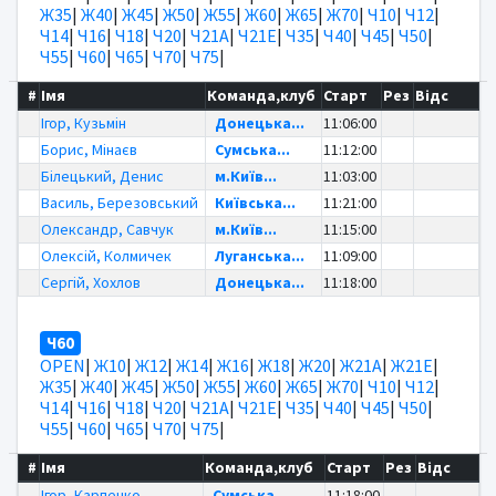
Ж35
|
Ж40
|
Ж45
|
Ж50
|
Ж55
|
Ж60
|
Ж65
|
Ж70
|
Ч10
|
Ч12
|
Ч14
|
Ч16
|
Ч18
|
Ч20
|
Ч21А
|
Ч21Е
|
Ч35
|
Ч40
|
Ч45
|
Ч50
|
Ч55
|
Ч60
|
Ч65
|
Ч70
|
Ч75
|
#
Імя
Команда,клуб
Старт
Рез
Відс
Ігор, Кузьмін
Донецька...
11:06:00
Борис, Мінаєв
Сумська...
11:12:00
Білецький, Денис
м.Київ...
11:03:00
Василь, Березовський
Київська...
11:21:00
Олександр, Савчук
м.Київ...
11:15:00
Олексій, Колмичек
Луганська...
11:09:00
Сергій, Хохлов
Донецька...
11:18:00
Ч60
OPEN
|
Ж10
|
Ж12
|
Ж14
|
Ж16
|
Ж18
|
Ж20
|
Ж21А
|
Ж21Е
|
Ж35
|
Ж40
|
Ж45
|
Ж50
|
Ж55
|
Ж60
|
Ж65
|
Ж70
|
Ч10
|
Ч12
|
Ч14
|
Ч16
|
Ч18
|
Ч20
|
Ч21А
|
Ч21Е
|
Ч35
|
Ч40
|
Ч45
|
Ч50
|
Ч55
|
Ч60
|
Ч65
|
Ч70
|
Ч75
|
#
Імя
Команда,клуб
Старт
Рез
Відс
Ігор, Карпенко
Сумська...
11:18:00