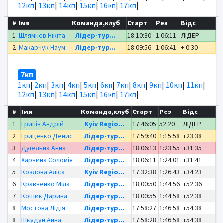
12кп
|
13кп
|
14кп
|
15кп
|
16кп
|
17кп
|
#
Імя
Команда,клуб
Старт
Рез
Відс
1
Шлямнев Нікіта
Лідер-тур...
18:10:30
1:06:11
ЛІДЕР
2
Макарчук Наум
Лідер-тур...
18:09:56
1:06:41
+ 0:30
7кп
1кп
|
2кп
|
3кп
|
4кп
|
5кп
|
6кп
|
7кп
|
8кп
|
9кп
|
10кп
|
11кп
|
12кп
|
13кп
|
14кп
|
15кп
|
16кп
|
17кп
|
#
Імя
Команда,клуб
Старт
Рез
Відс
1
Грипіч Андрій
Kyiv Regio...
17:46:05
52:20
ЛІДЕР
2
Гриценко Денис
Лідер-тур...
17:59:40
1:15:58
+23:38
3
Дугельна Анна
Лідер-тур...
18:06:13
1:23:55
+31:35
4
Харчина Соломія
Лідер-тур...
18:06:11
1:24:01
+31:41
5
Козлова Аліса
Kyiv Regio...
17:32:38
1:26:43
+34:23
6
Кравченко Міла
Лідер-тур...
18:00:50
1:44:56
+52:36
7
Кошик Дарина
Лідер-тур...
18:00:55
1:44:58
+52:38
8
Мостова Лідія
Лідер-тур...
17:58:27
1:46:58
+54:38
8
Шкудун Анна
Лідер-тур...
17:58:28
1:46:58
+54:38