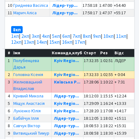
10
Гриднева Васіліса
Лідер-тур...
17:58:18
1:47:00
+54:40
11
Марич Аліса
Лідер-тур...
17:58:17
1:47:37
+55:17
8кп
1кп
|
2кп
|
3кп
|
4кп
|
5кп
|
6кп
|
7кп
|
8кп
|
9кп
|
10кп
|
11кп
|
12кп
|
13кп
|
14кп
|
15кп
|
16кп
|
17кп
|
#
Імя
Команда,клуб
Старт
Рез
Відс
1
Полубенцева
Kyiv Regio...
17:32:35
1:02:51
ЛІДЕР
Дарья
2
Головіна Ксенія
Kyiv Regio...
17:32:33
1:02:55
+ 0:04
3
Желновацький
Київська Р...
17:28:06
1:10:22
+ 7:31
Владислав
4
Кривий Микола
Лідер-тур...
18:12:03
1:15:15
+12:24
5
Міщук Анастасія
Kyiv Regio...
17:29:09
1:16:24
+13:33
6
Лукієнко Юлія
Kyiv Regio...
17:28:20
1:17:08
+14:17
7
Бабійчук Ілля
Лідер-тур...
18:12:05
1:18:02
+15:11
8
Савчук Віктор
Лідер-тур...
18:08:53
1:18:22
+15:31
9
Витвицький Тимур
Лідер-тур...
18:08:58
1:18:30
+15:39