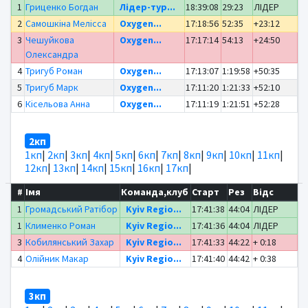
1
Гриценко Богдан
Лідер-тур...
18:39:08
29:23
ЛІДЕР
2
Самошкіна Мелісса
Oxygen...
17:18:56
52:35
+23:12
3
Чешуйкова
Oxygen...
17:17:14
54:13
+24:50
Олександра
4
Тригуб Роман
Oxygen...
17:13:07
1:19:58
+50:35
5
Тригуб Марк
Oxygen...
17:11:20
1:21:33
+52:10
6
Кісельова Анна
Oxygen...
17:11:19
1:21:51
+52:28
2кп
1кп
|
2кп
|
3кп
|
4кп
|
5кп
|
6кп
|
7кп
|
8кп
|
9кп
|
10кп
|
11кп
|
12кп
|
13кп
|
14кп
|
15кп
|
16кп
|
17кп
|
#
Імя
Команда,клуб
Старт
Рез
Відс
1
Громадський Ратібор
Kyiv Regio...
17:41:38
44:04
ЛІДЕР
1
Клименко Роман
Kyiv Regio...
17:41:36
44:04
ЛІДЕР
3
Кобилянський Захар
Kyiv Regio...
17:41:33
44:22
+ 0:18
4
Олійник Макар
Kyiv Regio...
17:41:40
44:42
+ 0:38
3кп