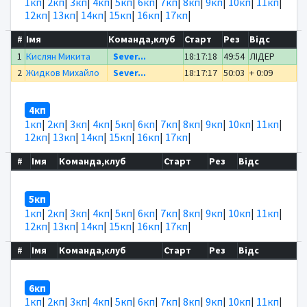
1кп
|
2кп
|
3кп
|
4кп
|
5кп
|
6кп
|
7кп
|
8кп
|
9кп
|
10кп
|
11кп
|
12кп
|
13кп
|
14кп
|
15кп
|
16кп
|
17кп
|
#
Імя
Команда,клуб
Старт
Рез
Відс
1
Кислян Микита
Sever...
18:17:18
49:54
ЛІДЕР
2
Жидков Михайло
Sever...
18:17:17
50:03
+ 0:09
4кп
1кп
|
2кп
|
3кп
|
4кп
|
5кп
|
6кп
|
7кп
|
8кп
|
9кп
|
10кп
|
11кп
|
12кп
|
13кп
|
14кп
|
15кп
|
16кп
|
17кп
|
#
Імя
Команда,клуб
Старт
Рез
Відс
5кп
1кп
|
2кп
|
3кп
|
4кп
|
5кп
|
6кп
|
7кп
|
8кп
|
9кп
|
10кп
|
11кп
|
12кп
|
13кп
|
14кп
|
15кп
|
16кп
|
17кп
|
#
Імя
Команда,клуб
Старт
Рез
Відс
6кп
1кп
|
2кп
|
3кп
|
4кп
|
5кп
|
6кп
|
7кп
|
8кп
|
9кп
|
10кп
|
11кп
|