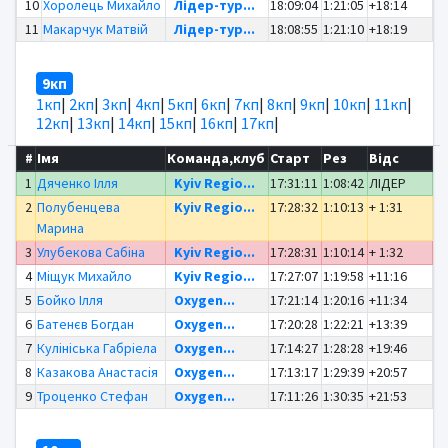
10
Хоролець Михайло
Лідер-тур...
18:09:04
1:21:05
+18:14
11
Макарчук Матвій
Лідер-тур...
18:08:55
1:21:10
+18:19
9кп
1кп
|
2кп
|
3кп
|
4кп
|
5кп
|
6кп
|
7кп
|
8кп
|
9кп
|
10кп
|
11кп
|
12кп
|
13кп
|
14кп
|
15кп
|
16кп
|
17кп
|
#
Імя
Команда,клуб
Старт
Рез
Відс
1
Дяченко Ілля
Kyiv Regio...
17:31:11
1:08:42
ЛІДЕР
2
Полубенцева
Kyiv Regio...
17:28:32
1:10:13
+ 1:31
Марина
3
Улубекова Сабіна
Kyiv Regio...
17:28:31
1:10:14
+ 1:32
4
Міщук Михайло
Kyiv Regio...
17:27:07
1:19:58
+11:16
5
Бойко Ілля
Oxygen...
17:21:14
1:20:16
+11:34
6
Батенєв Богдан
Oxygen...
17:20:28
1:22:21
+13:39
7
Кулініська Габріела
Oxygen...
17:14:27
1:28:28
+19:46
8
Казакова Анастасія
Oxygen...
17:13:17
1:29:39
+20:57
9
Троценко Стефан
Oxygen...
17:11:26
1:30:35
+21:53