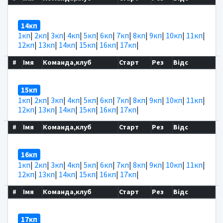
14кп
1кп
|
2кп
|
3кп
|
4кп
|
5кп
|
6кп
|
7кп
|
8кп
|
9кп
|
10кп
|
11кп
|
12кп
|
13кп
|
14кп
|
15кп
|
16кп
|
17кп
|
#
Імя
Команда,клуб
Старт
Рез
Відс
15кп
1кп
|
2кп
|
3кп
|
4кп
|
5кп
|
6кп
|
7кп
|
8кп
|
9кп
|
10кп
|
11кп
|
12кп
|
13кп
|
14кп
|
15кп
|
16кп
|
17кп
|
#
Імя
Команда,клуб
Старт
Рез
Відс
16кп
1кп
|
2кп
|
3кп
|
4кп
|
5кп
|
6кп
|
7кп
|
8кп
|
9кп
|
10кп
|
11кп
|
12кп
|
13кп
|
14кп
|
15кп
|
16кп
|
17кп
|
#
Імя
Команда,клуб
Старт
Рез
Відс
17кп