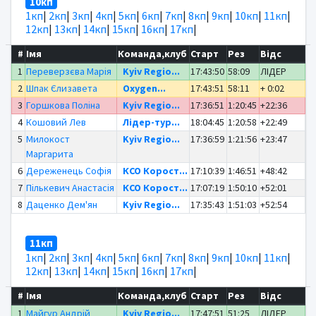
10кп
1кп
|
2кп
|
3кп
|
4кп
|
5кп
|
6кп
|
7кп
|
8кп
|
9кп
|
10кп
|
11кп
|
12кп
|
13кп
|
14кп
|
15кп
|
16кп
|
17кп
|
#
Імя
Команда,клуб
Старт
Рез
Відс
1
Переверзєва Марія
Kyiv Regio...
17:43:50
58:09
ЛІДЕР
2
Шпак Єлизавета
Oxygen...
17:43:51
58:11
+ 0:02
3
Горшкова Поліна
Kyiv Regio...
17:36:51
1:20:45
+22:36
4
Кошовий Лев
Лідер-тур...
18:04:45
1:20:58
+22:49
5
Милокост
Kyiv Regio...
17:36:59
1:21:56
+23:47
Маргарита
6
Дереженець Софія
КСО Корост...
17:10:39
1:46:51
+48:42
7
Пількевич Анастасія
КСО Корост...
17:07:19
1:50:10
+52:01
8
Даценко Дем'ян
Kyiv Regio...
17:35:43
1:51:03
+52:54
11кп
1кп
|
2кп
|
3кп
|
4кп
|
5кп
|
6кп
|
7кп
|
8кп
|
9кп
|
10кп
|
11кп
|
12кп
|
13кп
|
14кп
|
15кп
|
16кп
|
17кп
|
#
Імя
Команда,клуб
Старт
Рез
Відс
1
Майгур Андрій
Kyiv Regio...
17:47:51
51:25
ЛІДЕР