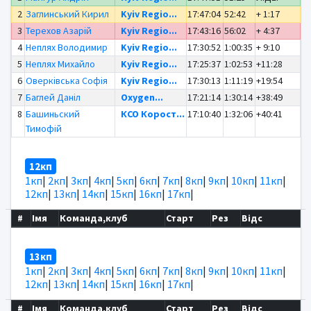
2
Заглинський Кирил
Kyiv Regio...
17:47:04
52:42
+ 1:17
3
Терехов Азарій
Kyiv Regio...
17:43:16
56:02
+ 4:37
4
Неплях Володимир
Kyiv Regio...
17:30:52
1:00:35
+ 9:10
5
Неплях Михайло
Kyiv Regio...
17:25:37
1:02:53
+11:28
6
Оверківська Софія
Kyiv Regio...
17:30:13
1:11:19
+19:54
7
Баглей Даніл
Oxygen...
17:21:14
1:30:14
+38:49
8
Башиньский
КСО Корост...
17:10:40
1:32:06
+40:41
Тимофій
12кп
1кп
|
2кп
|
3кп
|
4кп
|
5кп
|
6кп
|
7кп
|
8кп
|
9кп
|
10кп
|
11кп
|
12кп
|
13кп
|
14кп
|
15кп
|
16кп
|
17кп
|
#
Імя
Команда,клуб
Старт
Рез
Відс
13кп
1кп
|
2кп
|
3кп
|
4кп
|
5кп
|
6кп
|
7кп
|
8кп
|
9кп
|
10кп
|
11кп
|
12кп
|
13кп
|
14кп
|
15кп
|
16кп
|
17кп
|
#
Імя
Команда,клуб
Старт
Рез
Відс