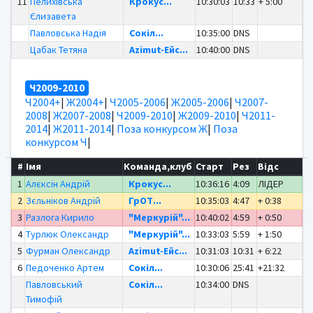
11
Пелихівська
Крокус...
10:30:03
10:33
+ 5:00
Єлизавета
Павловська Надія
Сокіл...
10:35:00
DNS
Цабак Тетяна
Azimut-Ейс...
10:40:00
DNS
Ч2009-2010
Ч2004+
|
Ж2004+
|
Ч2005-2006
|
Ж2005-2006
|
Ч2007-
2008
|
Ж2007-2008
|
Ч2009-2010
|
Ж2009-2010
|
Ч2011-
2014
|
Ж2011-2014
|
Поза конкурсом Ж
|
Поза
конкурсом Ч
|
#
Імя
Команда,клуб
Старт
Рез
Відс
1
Алєксін Андрій
Крокус...
10:36:16
4:09
ЛІДЕР
2
Зєльніков Андрій
ГрОТ...
10:35:03
4:47
+ 0:38
3
Разлога Кирило
"Меркурій"...
10:40:02
4:59
+ 0:50
4
Турлюк Олександр
"Меркурій"...
10:33:03
5:59
+ 1:50
5
Фурман Олександр
Azimut-Ейс...
10:31:03
10:31
+ 6:22
6
Педоченко Артем
Сокіл...
10:30:06
25:41
+21:32
Павловський
Сокіл...
10:34:00
DNS
Тимофій