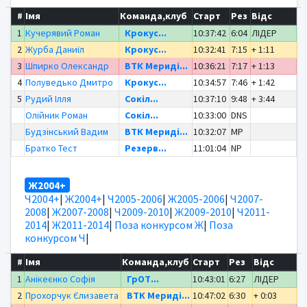
#
Імя
Команда,клуб
Старт
Рез
Відс
1
Кучерявий Роман
Крокус...
10:37:42
6:04
ЛІДЕР
2
Журба Даниїл
Крокус...
10:32:41
7:15
+ 1:11
3
Шпирко Олександр
ВТК Мериді...
10:36:21
7:17
+ 1:13
4
Полуведько Дмитро
Крокус...
10:34:57
7:46
+ 1:42
5
Рудий Ілля
Сокіл...
10:37:10
9:48
+ 3:44
Олійник Роман
Сокіл...
10:33:00
DNS
Будзінський Вадим
ВТК Мериді...
10:32:07
MP
Братко Тест
Резерв...
11:01:04
NP
Ж2004+
Ч2004+
|
Ж2004+
|
Ч2005-2006
|
Ж2005-2006
|
Ч2007-
2008
|
Ж2007-2008
|
Ч2009-2010
|
Ж2009-2010
|
Ч2011-
2014
|
Ж2011-2014
|
Поза конкурсом Ж
|
Поза
конкурсом Ч
|
#
Імя
Команда,клуб
Старт
Рез
Відс
1
Анікеєнко Софія
ГрОТ...
10:43:01
6:27
ЛІДЕР
2
Прохорчук Єлизавета
ВТК Мериді...
10:47:02
6:30
+ 0:03