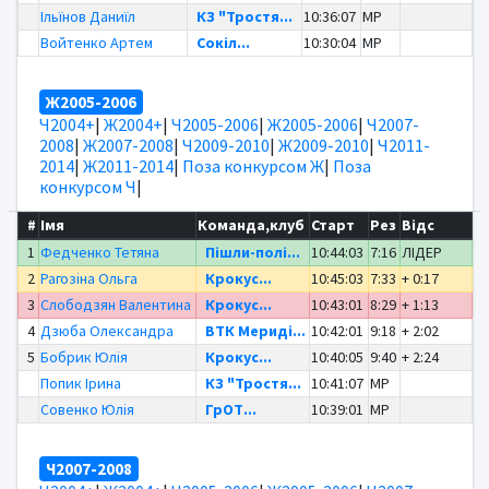
Ільїнов Даниїл
КЗ "Тростя...
10:36:07
MP
Войтенко Артем
Сокіл...
10:30:04
MP
Ж2005-2006
Ч2004+
|
Ж2004+
|
Ч2005-2006
|
Ж2005-2006
|
Ч2007-
2008
|
Ж2007-2008
|
Ч2009-2010
|
Ж2009-2010
|
Ч2011-
2014
|
Ж2011-2014
|
Поза конкурсом Ж
|
Поза
конкурсом Ч
|
#
Імя
Команда,клуб
Старт
Рез
Відс
1
Федченко Тетяна
Пішли-полі...
10:44:03
7:16
ЛІДЕР
2
Рагозіна Ольга
Крокус...
10:45:03
7:33
+ 0:17
3
Слободзян Валентина
Крокус...
10:43:01
8:29
+ 1:13
4
Дзюба Олександра
ВТК Мериді...
10:42:01
9:18
+ 2:02
5
Бобрик Юлія
Крокус...
10:40:05
9:40
+ 2:24
Попик Ірина
КЗ "Тростя...
10:41:07
MP
Совенко Юлія
ГрОТ...
10:39:01
MP
Ч2007-2008