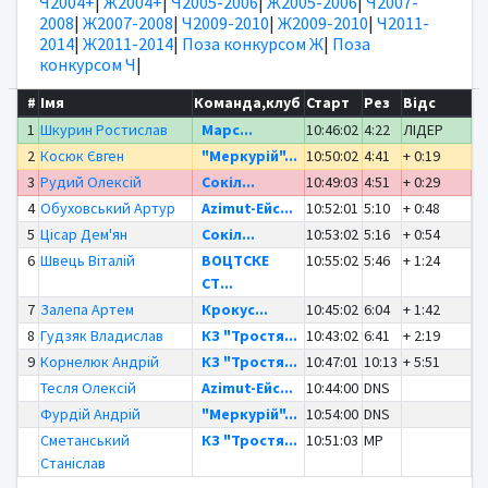
Ч2004+
|
Ж2004+
|
Ч2005-2006
|
Ж2005-2006
|
Ч2007-
2008
|
Ж2007-2008
|
Ч2009-2010
|
Ж2009-2010
|
Ч2011-
2014
|
Ж2011-2014
|
Поза конкурсом Ж
|
Поза
конкурсом Ч
|
#
Імя
Команда,клуб
Старт
Рез
Відс
1
Шкурин Ростислав
Марс...
10:46:02
4:22
ЛІДЕР
2
Косюк Євген
"Меркурій"...
10:50:02
4:41
+ 0:19
3
Рудий Олексій
Сокіл...
10:49:03
4:51
+ 0:29
4
Обуховський Артур
Azimut-Ейс...
10:52:01
5:10
+ 0:48
5
Цісар Дем'ян
Сокіл...
10:53:02
5:16
+ 0:54
6
Швець Віталій
ВОЦТСКЕ
10:55:02
5:46
+ 1:24
СТ...
7
Залепа Артем
Крокус...
10:45:02
6:04
+ 1:42
8
Гудзяк Владислав
КЗ "Тростя...
10:43:02
6:41
+ 2:19
9
Корнелюк Андрій
КЗ "Тростя...
10:47:01
10:13
+ 5:51
Тесля Олексій
Azimut-Ейс...
10:44:00
DNS
Фурдій Андрій
"Меркурій"...
10:54:00
DNS
Сметанський
КЗ "Тростя...
10:51:03
MP
Станіслав