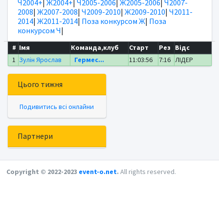
Ч2004+
|
Ж2004+
|
Ч2005-2006
|
Ж2005-2006
|
Ч2007-
2008
|
Ж2007-2008
|
Ч2009-2010
|
Ж2009-2010
|
Ч2011-
2014
|
Ж2011-2014
|
Поза конкурсом Ж
|
Поза
конкурсом Ч
|
#
Імя
Команда,клуб
Старт
Рез
Відс
1
Зулін Ярослав
Гермес...
11:03:56
7:16
ЛІДЕР
Цього тижня
Подивитись всі онлайни
Партнери
Copyright © 2022-2023
event-o.net
.
All rights reserved.