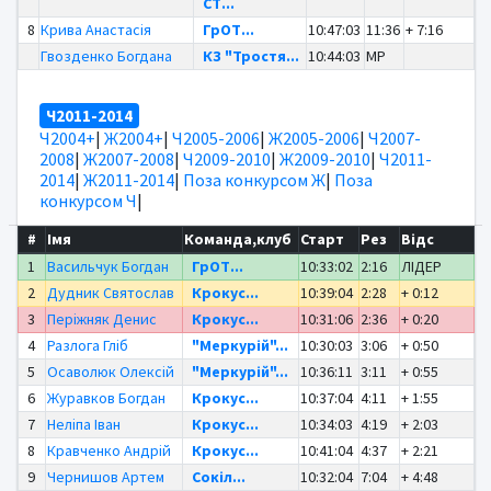
СТ...
8
Крива Анастасія
ГрОТ...
10:47:03
11:36
+ 7:16
Гвозденко Богдана
КЗ "Тростя...
10:44:03
MP
Ч2011-2014
Ч2004+
|
Ж2004+
|
Ч2005-2006
|
Ж2005-2006
|
Ч2007-
2008
|
Ж2007-2008
|
Ч2009-2010
|
Ж2009-2010
|
Ч2011-
2014
|
Ж2011-2014
|
Поза конкурсом Ж
|
Поза
конкурсом Ч
|
#
Імя
Команда,клуб
Старт
Рез
Відс
1
Васильчук Богдан
ГрОТ...
10:33:02
2:16
ЛІДЕР
2
Дудник Святослав
Крокус...
10:39:04
2:28
+ 0:12
3
Періжняк Денис
Крокус...
10:31:06
2:36
+ 0:20
4
Разлога Гліб
"Меркурій"...
10:30:03
3:06
+ 0:50
5
Осаволюк Олексій
"Меркурій"...
10:36:11
3:11
+ 0:55
6
Журавков Богдан
Крокус...
10:37:04
4:11
+ 1:55
7
Неліпа Іван
Крокус...
10:34:03
4:19
+ 2:03
8
Кравченко Андрій
Крокус...
10:41:04
4:37
+ 2:21
9
Чернишов Артем
Сокіл...
10:32:04
7:04
+ 4:48