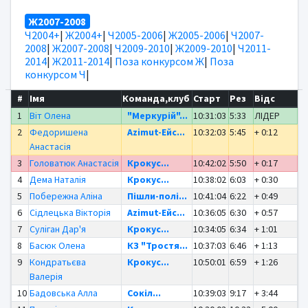
Ж2007-2008
Ч2004+
|
Ж2004+
|
Ч2005-2006
|
Ж2005-2006
|
Ч2007-
2008
|
Ж2007-2008
|
Ч2009-2010
|
Ж2009-2010
|
Ч2011-
2014
|
Ж2011-2014
|
Поза конкурсом Ж
|
Поза
конкурсом Ч
|
#
Імя
Команда,клуб
Старт
Рез
Відс
1
Віт Олена
"Меркурій"...
10:31:03
5:33
ЛІДЕР
2
Федоришена
Azimut-Ейс...
10:32:03
5:45
+ 0:12
Анастасія
3
Головатюк Анастасія
Крокус...
10:42:02
5:50
+ 0:17
4
Дема Наталія
Крокус...
10:38:02
6:03
+ 0:30
5
Побережна Аліна
Пішли-полі...
10:41:04
6:22
+ 0:49
6
Сідлецька Вікторія
Azimut-Ейс...
10:36:05
6:30
+ 0:57
7
Суліган Дар'я
Крокус...
10:34:05
6:34
+ 1:01
8
Басюк Олена
КЗ "Тростя...
10:37:03
6:46
+ 1:13
9
Кондратьєва
Крокус...
10:50:01
6:59
+ 1:26
Валерія
10
Бадовська Алла
Сокіл...
10:39:03
9:17
+ 3:44