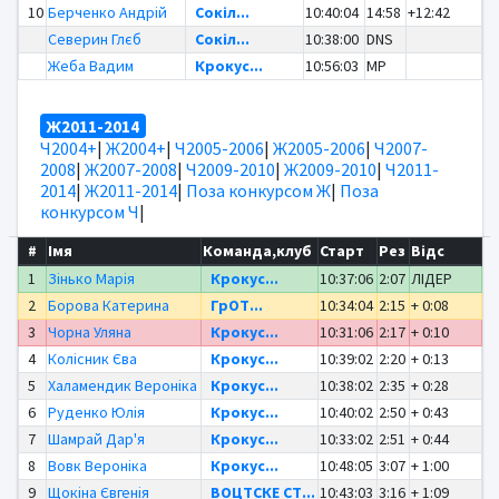
10
Берченко Андрій
Сокіл...
10:40:04
14:58
+12:42
Северин Глєб
Сокіл...
10:38:00
DNS
Жеба Вадим
Крокус...
10:56:03
MP
Ж2011-2014
Ч2004+
|
Ж2004+
|
Ч2005-2006
|
Ж2005-2006
|
Ч2007-
2008
|
Ж2007-2008
|
Ч2009-2010
|
Ж2009-2010
|
Ч2011-
2014
|
Ж2011-2014
|
Поза конкурсом Ж
|
Поза
конкурсом Ч
|
#
Імя
Команда,клуб
Старт
Рез
Відс
1
Зінько Марія
Крокус...
10:37:06
2:07
ЛІДЕР
2
Борова Катерина
ГрОТ...
10:34:04
2:15
+ 0:08
3
Чорна Уляна
Крокус...
10:31:06
2:17
+ 0:10
4
Колісник Єва
Крокус...
10:39:02
2:20
+ 0:13
5
Халамендик Вероніка
Крокус...
10:38:02
2:35
+ 0:28
6
Руденко Юлія
Крокус...
10:40:02
2:50
+ 0:43
7
Шамрай Дар'я
Крокус...
10:33:02
2:51
+ 0:44
8
Вовк Вероніка
Крокус...
10:48:05
3:07
+ 1:00
9
Щокіна Євгенія
ВОЦТСКЕ СТ...
10:43:03
3:16
+ 1:09