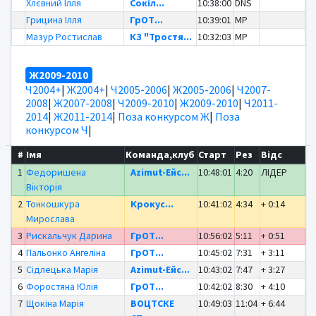
Хлєвний Ілля
Сокіл...
10:38:00
DNS
Грицина Ілля
ГрОТ...
10:39:01
MP
Мазур Ростислав
КЗ "Тростя...
10:32:03
MP
Ж2009-2010
Ч2004+
|
Ж2004+
|
Ч2005-2006
|
Ж2005-2006
|
Ч2007-
2008
|
Ж2007-2008
|
Ч2009-2010
|
Ж2009-2010
|
Ч2011-
2014
|
Ж2011-2014
|
Поза конкурсом Ж
|
Поза
конкурсом Ч
|
#
Імя
Команда,клуб
Старт
Рез
Відс
1
Федоришена
Azimut-Ейс...
10:48:01
4:20
ЛІДЕР
Вікторія
2
Тонкошкура
Крокус...
10:41:02
4:34
+ 0:14
Мирослава
3
Рискальчук Дарина
ГрОТ...
10:56:02
5:11
+ 0:51
4
Пальонко Ангеліна
ГрОТ...
10:45:02
7:31
+ 3:11
5
Сідлецька Марія
Azimut-Ейс...
10:43:02
7:47
+ 3:27
6
Форостяна Юлія
ГрОТ...
10:42:02
8:30
+ 4:10
7
Щокіна Марія
ВОЦТСКЕ
10:49:03
11:04
+ 6:44