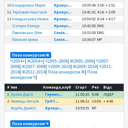
10
Бондаренко Марія
Крокус...
10:35:06
3:58
+ 1:51
11
Терновая Анастасія
Крокус...
10:41:02
4:16
+ 2:09
12
Кондратьева Ульяна
Крокус...
10:50:02
6:24
+ 4:17
Озтюрк Еленур
Крокус...
10:42:00
DNS
Павловська Лілія
Сокіл...
10:32:00
DNS
Панасюк Ірина
Сокіл...
10:36:07
MP
Поза конкурсом Ж
Ч2004+
|
Ж2004+
|
Ч2005-2006
|
Ж2005-2006
|
Ч2007-
2008
|
Ж2007-2008
|
Ч2009-2010
|
Ж2009-2010
|
Ч2011-
2014
|
Ж2011-2014
|
Поза конкурсом Ж
|
Поза
конкурсом Ч
|
#
Імя
Команда,клуб
Старт
Рез
Відс
1
Зуліна Дар'я
Гермес...
11:00:20
6:08
ЛІДЕР
2
Уманець Наталя
ГрОТ...
11:06:32
10:56
+ 4:48
Журба Даніїл2
Крокус...
10:59:35
NP
Поза конкурсом Ч