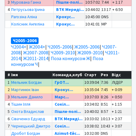
3
Мурована Ганна
Пішли-полі...
10:57:02
7:44
+ 1:17
4
Петрусьова Ірина
ВТК Мериді...
10:44:02
13:17
+ 6:50
Рагозіна Аліна
Крокус...
10:45:00
DNS
Колісник Ангеліна
Крокус...
10:41:01
MP
Ч2005-2006
Ч2004+
|
Ж2004+
|
Ч2005-2006
|
Ж2005-2006
|
Ч2007-
2008
|
Ж2007-2008
|
Ч2009-2010
|
Ж2009-2010
|
Ч2011-
2014
|
Ж2011-2014
|
Поза конкурсом Ж
|
Поза
конкурсом Ч
|
#
Імя
Команда,клуб
Старт
Рез
Відс
1
Мельник Богдан
ГрОТ...
10:39:04
7:36
ЛІДЕР
2
Мартинюк Іван
Крокус...
10:35:04
7:45
+ 0:09
3
Мельник Данило
Марс...
10:37:03
8:26
+ 0:50
4
Тішин Ілля
Сокіл...
10:34:02
8:51
+ 1:15
5
Охота Владислав
Пішли-полі...
10:40:02
8:57
+ 1:21
6
Сіваченко Едуард
ВТК Мериді...
10:33:02
10:13
+ 2:37
7
Чернецький Дмитро
Сокіл...
10:38:02
10:43
+ 3:07
Дробот Богдан
Azimut-Ейс...
10:32:00
DNS