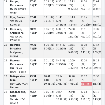
22
Ратуш,
37:44
3:32 (17)
6:30 (14)
16:12
24:04
31:04
Катерина
ЛІДЕР
3:32(17)
2:58(16)
(22)
(17)
(18)
Миколаївська,
9:42(35)
7:52(19)
7:00(29)
Олімп
23
Жук, Поліна
37:44
9:01 (37)
11:49
15:13
29:25
33:20
Черкаська,
ЛІДЕР
9:01(37)
(27)
(21)
(26)
(23)
КДЮСШ
2:48(14)
3:24(8)
14:12(30)
3:55(10)
24
Косенко,
38:29
3:36 (19)
6:37 (15)
22:00
29:11
33:32
Єлизавета
ЛІДЕР
3:36(19)
3:01(17)
(31)
(25)
(24)
Черкаська,
15:23(39)
7:11(14)
4:21(16)
КДЮСШ
25
Павлюк,
40:37
5:36 (31)
8:47 (20)
18:35
26:18
33:57
Віталіна
ЛІДЕР
5:36(31)
3:11(18)
(25)
(20)
(25)
Ів.-Франк.,
9:48(36)
7:43(17)
7:39(32)
Азимут
26
Борова,
42:41
3:11 (15)
5:47 (9)
10:29
32:24
38:13
Катерина
ЛІДЕР
3:11(15)
2:36(10)
(12)
(27)
(27)
Вінницька,
4:42(22)
21:55(33)
5:49(26)
ГрОТ - Гранів
27
Бабарикіна,
43:31
10:41
28:14
32:20
36:17
39:50
Кіра
ЛІДЕР
(38)
(37)
(36)
(28)
(29)
Полт., ДЮКСОТ
10:41(38)
17:33(35)
4:06(18)
3:57(3)
3:33(4)
Валтекс
28
Глодьянова,
46:54
3:06 (14)
23:54
29:48
37:03
42:18
Анна
ЛІДЕР
3:06(14)
(35)
(34)
(29)
(30)
Чернів., КСО
20:48(37)
5:54(28)
7:15(16)
5:15(21)
GRAND