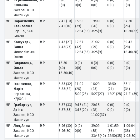
Юліанна
0(0)
0(0)
0(0)
0(0)
0(0)
Закарп., КСО
Максимум
MP
Парахневич,
MP
2:41 (10)
15:35
19:00
0 (0)
37:30
Євангеліна
2:41(10)
(29)
(26)
0(0)
(26)
Чернів., КСО
12:54(33)
3:25(9)
18:30(37)
GRAND
MP
Кожухарь,
MP
4:43 (27)
17:37
21:02
0 (0)
39:42
Ганна
4:43(27)
(32)
(29)
0(0)
(28)
Миколаївська,
12:54(33)
3:25(9)
18:40(38)
Олімп
MP
Гаврилець,
MP
13:30
0 (0)
0 (0)
0 (0)
0 (0)
Ольга
(40)
0(0)
0(0)
0(0)
0(0)
Закарп., КСО
13:30(40)
Максимум
MP
Іванченко,
MP
5:53 (32)
11:02
16:29
28:50
53:11
Марія
5:53(32)
(26)
(23)
(24)
(34)
Черкаська,
5:09(25)
5:27(27)
12:21(28)
24:21(39)
КДЮСШ
MP
Грабарчук,
MP
5:57 (33)
9:13 (21)
20:15
0 (0)
0 (0)
Аріна
5:57(33)
3:16(20)
(28)
0(0)
0(0)
Закарп., КСО
11:02(37)
Максимум
MP
Лоя, Анна
MP
5:26 (30)
0 (0)
39:09
1:01:59
1:09:04
Закарп., КСО
5:26(30)
0(0)
(38)
(36)
(38)
Максимум
33:43(40)
22:50(35)
7:05(30)