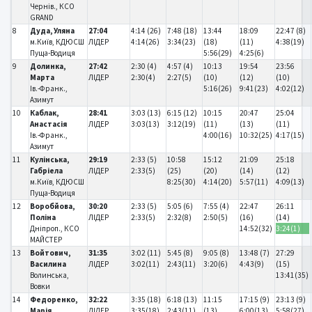
Чернів., КСО
GRAND
8
Дуда, Уляна
27:04
4:14 (26)
7:48 (18)
13:44
18:09
22:47 (8)
м.Київ, КДЮСШ
ЛІДЕР
4:14(26)
3:34(23)
(18)
(11)
4:38(19)
Пуща-Водиця
5:56(29)
4:25(6)
9
Долинка,
27:42
2:30 (4)
4:57 (4)
10:13
19:54
23:56
Марта
ЛІДЕР
2:30(4)
2:27(5)
(10)
(12)
(10)
Ів.-Франк.,
5:16(26)
9:41(23)
4:02(12)
Азимут
10
Каблак,
28:41
3:03 (13)
6:15 (12)
10:15
20:47
25:04
Анастасія
ЛІДЕР
3:03(13)
3:12(19)
(11)
(13)
(11)
Ів.-Франк.,
4:00(16)
10:32(25)
4:17(15)
Азимут
11
Кулінська,
29:19
2:33 (5)
10:58
15:12
21:09
25:18
Габріела
ЛІДЕР
2:33(5)
(25)
(20)
(14)
(12)
м.Київ, КДЮСШ
8:25(30)
4:14(20)
5:57(11)
4:09(13)
Пуща-Водиця
12
Воробйова,
30:20
2:33 (5)
5:05 (6)
7:55 (4)
22:47
26:11
Поліна
ЛІДЕР
2:33(5)
2:32(8)
2:50(5)
(16)
(14)
Дніпроп., КСО
14:52(32)
3:24(1)
МАЙСТЕР
13
Войтович,
31:35
3:02 (11)
5:45 (8)
9:05 (8)
13:48 (7)
27:29
Василина
ЛІДЕР
3:02(11)
2:43(11)
3:20(6)
4:43(9)
(15)
Волинська,
13:41(35)
Вовки
14
Федоренко,
32:22
3:35 (18)
6:18 (13)
11:15
17:15 (9)
23:13 (9)
Марія
ЛІДЕР
3:35(18)
2:43(11)
(13)
6:00(13)
5:58(27)