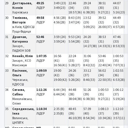
29
Дегтярьова,
49:25
3:49 (23)
22:46
29:24
38:51
44:07
Ксенія
ЛІДЕР
3:49(23)
(34)
(33)
(30)
(31)
Харківська
18:57(36)
6:38(30)
9:27(21)
5:16(23)
30
Тюлікова,
49:58
4:56 (28)
8:43 (19)
13:52
39:52
44:49
Вікторія
ЛІДЕР
4:56(28)
3:47(24)
(19)
(32)
(32)
м.Київ, КДЮСШ
5:09(25)
26:00(37)
4:57(20)
Пуща-Водиця
31
Дранчак,
52:46
3:59 (24)
9:53 (24)
24:20
38:53
47:46
Катерина
ЛІДЕР
3:59(24)
5:54(28)
(32)
(31)
(33)
Закарп.,
14:27(38)
14:33(31)
8:53(33)
ПАДІЮН SOB
32
Кенийз, Юлія
1:07:35
16:56
22:24
31:06
53:46
1:00:53
Закарп., КСО
ЛІДЕР
(41)
(33)
(35)
(33)
(35)
Максимум
16:56(41)
5:28(27)
8:42(32)
22:40(34)
7:07(31)
33
Пасічник,
1:09:59
19:00
24:26
33:12
56:02
1:02:55
Ольга
ЛІДЕР
(42)
(36)
(37)
(34)
(36)
Черкаська,
19:00(42)
5:26(26)
8:46(33)
22:50(35)
6:53(28)
КДЮСШ
34
Сягаєва,
1:11:26
6:44 (34)
44:48
51:26
1:00:53
1:06:12
Сабіна
ЛІДЕР
6:44(34)
(38)
(39)
(35)
(37)
Миколаївська,
38:04(38)
6:38(30)
9:27(21)
5:19(24)
Олімп
35
Серединська,
1:16:34
2:35 (8)
48:45
57:39
1:08:13
1:12:10
Інна
ЛІДЕР
2:35(8)
(39)
(40)
(37)
(39)
Волинська,
46:10(39)
8:54(34)
10:34(26)
3:57(11)
ЦНПВТК
MP
Стрельнікова,
MP
0 (0)
0 (0)
0 (0)
0 (0)
0 (0)