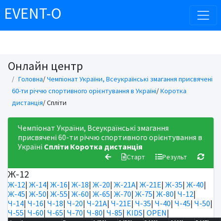
EVENT-O
Онлайн центр
Головна
/
Чемпіонат України, Всеукраїнські змагання присвячені
60-ти річчю спортивного орієнтування в Україні
/
Коротка
дистанція
/ Спліти
Чемпіонат України, Всеукраїнські змагання
присвячені 60-ти річчю спортивного орієнтування в
Україні
Спліти
Коротка дистанція
Старт
Результ
Ж-12
Ж-12
|
Ж-14
|
Ж-16
|
Ж-18
|
Ж-20
|
Ж-21А
|
Ж-21Е
|
Ж-35
|
Ж-40
|
Ж-45
|
Ж-50
|
Ж-55
|
Ж-60
|
Ж-65
|
Ж-70
|
Ж-75
|
Ж-80
|
Ч-12
|
Ч-14
|
Ч-16
|
Ч-18
|
Ч-20
|
Ч-21А
|
Ч-21Е
|
Ч-35
|
Ч-40
|
Ч-45
|
Ч-50
|
Ч-55
|
Ч-60
|
Ч-65
|
Ч-70
|
Ч-80
|
Ч-85
|
KIDS
|
OPEN
|