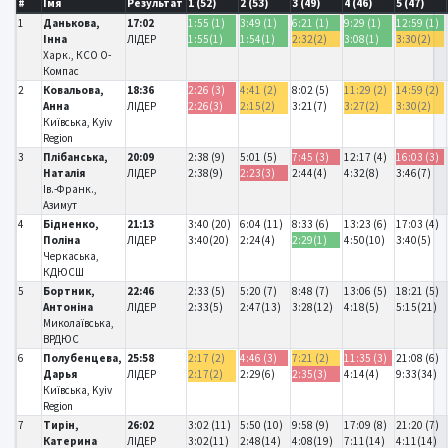
#
Імя
Результат
1 (52)
2 (53)
3 (49)
4 (46)
5 (47)
1
Данькова,
17:02
1:55 (1)
3:49 (1)
6:21 (1)
9:29 (1)
12:59 (1)
Інна
ЛІДЕР
1:55(1)
1:54(1)
2:32(2)
3:08(1)
3:30(2)
Харк., КСО О-
Компас
2
Ковальова,
18:36
2:26 (3)
4:41 (2)
8:02 (5)
11:29 (2)
14:59 (2)
Анна
ЛІДЕР
2:26(3)
2:15(2)
3:21(7)
3:27(2)
3:30(2)
Київська, Kyiv
Region
3
Плібанська,
20:09
2:38 (9)
5:01 (5)
7:45 (3)
12:17 (4)
16:03 (3)
Наталія
ЛІДЕР
2:38(9)
2:23(3)
2:44(4)
4:32(8)
3:46(7)
Ів.-Франк.,
Азимут
4
Бідненко,
21:13
3:40 (20)
6:04 (11)
8:33 (6)
13:23 (6)
17:03 (4)
Поліна
ЛІДЕР
3:40(20)
2:24(4)
2:29(1)
4:50(10)
3:40(5)
Черкаська,
КДЮСШ
5
Бортник,
22:46
2:33 (5)
5:20 (7)
8:48 (7)
13:06 (5)
18:21 (5)
Антоніна
ЛІДЕР
2:33(5)
2:47(13)
3:28(12)
4:18(5)
5:15(21)
Миколаївська,
ВРДЮС
6
Полубенцева,
25:58
2:17 (2)
4:46 (3)
7:21 (2)
11:35 (3)
21:08 (6)
Дарья
ЛІДЕР
2:17(2)
2:29(6)
2:35(3)
4:14(4)
9:33(34)
Київська, Kyiv
Region
7
Тирін,
26:02
3:02 (11)
5:50 (10)
9:58 (9)
17:09 (8)
21:20 (7)
Катерина
ЛІДЕР
3:02(11)
2:48(14)
4:08(19)
7:11(14)
4:11(14)