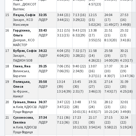
Полт., ДЮКСОТ
4:57(23)
Валтекс
15
Пецка, Софія
32:35
3:44 (21)
7:13 (16)
12:15
24:04
27:53
Закарп., КСО
ЛІДЕР
3:44(21)
3:29(22)
(15)
(17)
(16)
Максимум
5:02(24)
11:49(27)
3:49(8)
16
Гордієнко,
33:43
3:11 (15)
9:43 (23)
13:38
21:51
25:32
Ольга
ЛІДЕР
3:11(15)
6:32(29)
(17)
(15)
(13)
Дніпроп., КСО
3:55(15)
8:13(20)
3:41(6)
МАЙСТЕР
17
Бубряк, Софія
34:22
4:04 (25)
7:32 (17)
11:58
25:58
30:21
Закарп.,
ЛІДЕР
4:04(25)
3:28(21)
(14)
(19)
(17)
ПАДІЮН SOB
4:26(21)
14:00(29)
4:23(17)
18
Глина, Яна
35:25
7:06 (35)
9:40 (22)
13:07
17:37
31:24
Волинська,
ЛІДЕР
7:06(35)
2:34(9)
(16)
(10)
(19)
Боратин
3:27(11)
4:30(7)
13:47(36)
19
Полицька,
35:58
13:14
15:45
19:31
27:14
31:39
Олеся
ЛІДЕР
(39)
(30)
(27)
(21)
(20)
Ів.-Франк.,
13:14(39)
2:31(7)
3:46(13)
7:43(17)
4:25(18)
Азимут
20
Грінько, Уляна
36:37
3:47 (22)
13:48
17:51
28:12
32:01
м.Київ, КДЮСШ
ЛІДЕР
3:47(22)
(28)
(24)
(23)
(21)
Пуща-Водиця
10:01(31)
4:03(17)
10:21(24)
3:49(8)
21
Сухоносова,
37:34
7:11 (36)
17:23
21:17
27:15
32:34
Евеліна
ЛІДЕР
7:11(36)
(31)
(30)
(22)
(22)
м.Київ, КДЮСШ
10:12(32)
3:54(14)
5:58(12)
5:19(24)
Пуща-Водиця