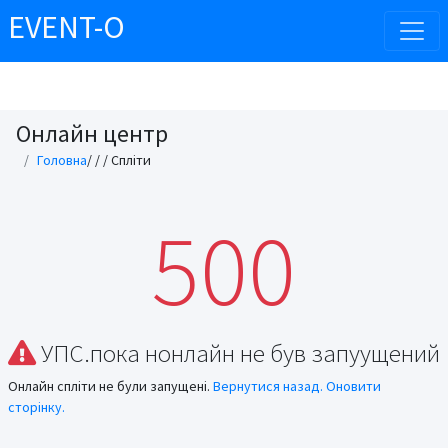
EVENT-O
Онлайн центр
Головна
/
/
/ Спліти
500
УПС.пока нонлайн не був запуущений
Онлайн спліти не були запущені.
Вернутися назад.
Оновити
сторінку.