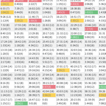
4:16 (3)
4:56 (3)
7:18 (3)
10:23 (5)
11:42 (5)
12:15 (5)
14:21 (5)
19:57 
1:04(2)
0:40(6)
2:22(7)
3:05(12)
1:19(11)
0:33(3)
2:06(8)
5:36(
6:55 (7)
7:39 (7)
16:02 (10)
17:06 (8)
17:51 (8)
18:38 (8)
19:40 (7)
21:23 
1:04(2)
0:44(9)
8:23(13)
1:04(6)
0:45(3)
0:47(10)
1:02(1)
1:43(
9:26 (12)
9:56 (11)
11:46 (7)
13:12 (7)
16:21 (7)
16:51 (7)
19:41 (8)
24:14 
1:12(4)
0:30(2)
1:50(3)
1:26(8)
3:09(19)
0:30(2)
2:50(12)
4:33(
7:32 (8)
17:55 (18)
19:56 (12)
21:02 (12)
21:51 (12)
22:29 (12)
23:46 (10)
25:22 
2:14(17)
10:23(19)
2:01(6)
1:06(7)
0:49(5)
0:38(7)
1:17(3)
1:36(
8:40 (10)
9:25 (9)
13:29 (8)
20:17 (10)
21:32 (11)
22:00 (11)
27:00 (12)
31:31 
1:20(5)
0:45(10)
4:04(10)
6:48(18)
1:15(10)
0:28(1)
5:00(19)
4:31(
17:24 (19)
18:42 (19)
23:16 (14)
25:45 (13)
27:31 (14)
28:05 (14)
31:55 (14)
35:15 
1:33(14)
1:18(18)
4:34(11)
2:29(11)
1:46(15)
0:34(5)
3:50(18)
3:20(
13:33 (18)
14:05 (17)
24:34 (15)
29:21 (15)
30:09 (16)
32:03 (16)
34:36 (16)
35:46 
1:20(5)
0:32(4)
10:29(15)
4:47(16)
0:48(4)
1:54(15)
2:33(9)
1:10(
8:52 (11)
9:55 (10)
14:43 (9)
20:34 (11)
22:13 (13)
24:02 (13)
27:36 (13)
43:26 
2:17(18)
1:03(16)
4:48(12)
5:51(17)
1:39(13)
1:49(13)
3:34(16)
15:50
12:04 (14)
12:51 (13)
32:07 (16)
36:22 (16)
37:01 (17)
40:19 (17)
42:52 (17)
44:56 
1:22(9)
0:47(12)
19:16(16)
4:15(14)
0:39(2)
3:18(17)
2:33(9)
2:04(
13:00 (16)
13:59 (16)
22:25 (13)
27:04 (14)
28:10 (15)
30:03 (15)
33:36 (15)
49:27 
1:59(16)
0:59(15)
8:26(14)
4:39(15)
1:06(8)
1:53(14)
3:33(15)
15:51
8:16 (9)
9:12 (8)
38:18 (17)
39:15 (17)
40:08 (18)
52:46 (18)
55:36 (18)
56:27 
1:20(5)
0:56(14)
29:06(18)
0:57(3)
0:53(6)
12:38(19)
2:50(12)
0:51(
11:13 (13)
12:29 (12)
41:08 (18)
42:04 (18)
43:03 (19)
55:26 (19)
58:31 (19)
59:26 
1:24(10)
1:16(17)
28:39(17)
0:56(2)
0:59(7)
12:23(18)
3:05(14)
0:55(
13:17 (17)
13:46 (15)
16:47 (11)
0 (0)
19:36 (10)
20:15 (9)
21:59 (9)
29:07 
1:25(11)
0:29(1)
3:01(8)
0(0)
2:49(18)
0:39(8)
1:44(6)
7:08(