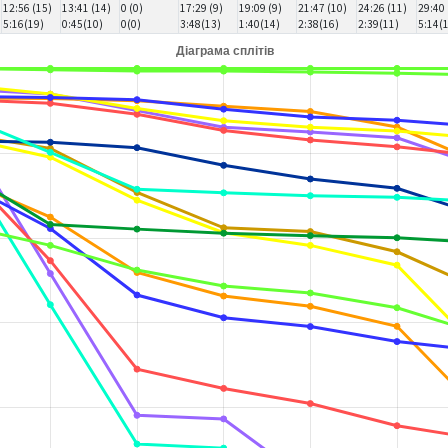
12:56 (15)
13:41 (14)
0 (0)
17:29 (9)
19:09 (9)
21:47 (10)
24:26 (11)
29:40 
5:16(19)
0:45(10)
0(0)
3:48(13)
1:40(14)
2:38(16)
2:39(11)
5:14(