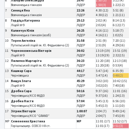
6
Лазоряк Олександра
20:47
1:50 (3)
3:12 (4)
Вовчинецька гімназія
ЛІДЕР
1:50(3)
1:22(12)
7
Синиця Яна
22:26
4:30 (12)
5:51 (8)
Вовчинецька гімназія
ЛІДЕР
4:30(12)
1:21(11)
8
Гордіца Катерина
25:13
2:02 (4)
8:14 (13)
Ліцей № 9
ЛІДЕР
2:02(4)
6:12(17)
9
Калинчук Юлія
26:25
4:16 (11)
5:18 (7)
Вовчинецька гімназія (особ)
ЛІДЕР
4:16(11)
1:02(5)
10
Терен Ангеліна
31:58
2:51 (9)
7:20 (11)
Путильський ліцей ім. Ю. Федьковича (2)
ЛІДЕР
2:51(9)
4:29(16)
11
Чорнокозинська Вікторія
36:02
13:19 (19)
15:51 (19)
Ліцей № 9
ЛІДЕР
13:19(19)
2:32(15)
12
Пилипко Маргаріта
36:23
11:20 (18)
12:13 (18)
Путильський ліцей ім. Ю. Федьковича (2)
ЛІДЕР
11:20(18)
0:53(4)
13
Кашмар Сара
44:17
5:47 (14)
6:35 (9)
Чернівецька
ЛІДЕР
5:47(14)
0:48(2)
14
Ващук Злата
45:29
3:02 (10)
10:42 (15)
Ліцей № 9
ЛІДЕР
3:02(10)
7:40(18)
15
Дробна Сара
50:16
9:37 (16)
11:01 (16)
Чернівецька/КСО МІДІЗ
ЛІДЕР
9:37(16)
1:24(13)
16
Дробна Настя
57:04
5:45 (13)
6:56 (10)
Чернівецька/КСО МІДІЗ
ЛІДЕР
5:45(13)
1:11(10)
17
Зігрюк Вікторія
1:00:07
2:04 (7)
9:49 (14)
Чернівецька/КСО ”GRAND”
ЛІДЕР
2:04(7)
7:45(19)
MP
Семененко Христина
MP
11:01 (17)
11:52 (17)
Горішньошер. ОЗЗСО І-ІІІ ст.
11:01(17)
0:51(3)