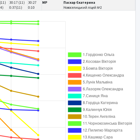
(11)
30:17 (11)
30:27
MP
Паскар Єкатерина
14)
0:37(11)
0:10
Новоселицький ліцей №2