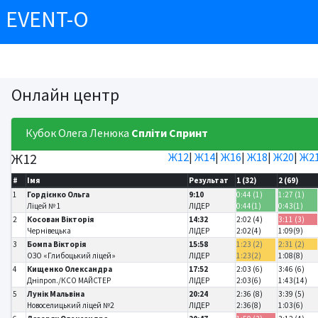
EVENT-O
Онлайн центр
Кубок Олега Ленюка
Спліти
Спринт
Ж12
Ж12
|
Ж14
|
Ж16
|
Ж18
|
Ж20
|
Ж2
#
Імя
Результат
1 (32)
2 (69)
1
Гордієнко Ольга
9:10
0:44 (1)
1:27 (1)
Ліцей № 1
ЛІДЕР
0:44(1)
0:43(1)
2
Косован Вікторія
14:32
2:02 (4)
3:11 (3)
Чернівецька
ЛІДЕР
2:02(4)
1:09(9)
3
Бомпа Вікторія
15:58
1:23 (2)
2:31 (2)
ОЗО «Глибоцький ліцей»
ЛІДЕР
1:23(2)
1:08(8)
4
Кищенко Олександра
17:52
2:03 (6)
3:46 (6)
Дніпроп./КСО МАЙСТЕР
ЛІДЕР
2:03(6)
1:43(14)
5
Лунік Мальвіна
20:24
2:36 (8)
3:39 (5)
Новоселицький ліцей №2
ЛІДЕР
2:36(8)
1:03(6)