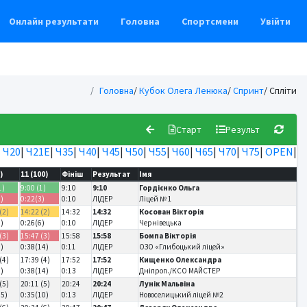
Онлайн результати
Головна
Спортсмени
Увійти
Головна
/
Кубок Олега Ленюка
/
Спринт
/ Спліти
Старт
Результ
|
Ч20
|
Ч21Е
|
Ч35
|
Ч40
|
Ч45
|
Ч50
|
Ч55
|
Ч60
|
Ч65
|
Ч70
|
Ч75
|
OPEN
|
)
11 (100)
Фініш
Результат
Імя
1)
9:00 (1)
9:10
9:10
Гордієнко Ольга
3)
0:22(3)
0:10
ЛІДЕР
Ліцей № 1
(2)
14:22 (2)
14:32
14:32
Косован Вікторія
5)
0:26(6)
0:10
ЛІДЕР
Чернівецька
(3)
15:47 (3)
15:58
15:58
Бомпа Вікторія
7)
0:38(14)
0:11
ЛІДЕР
ОЗО «Глибоцький ліцей»
(4)
17:39 (4)
17:52
17:52
Кищенко Олександра
9)
0:38(14)
0:13
ЛІДЕР
Дніпроп./КСО МАЙСТЕР
(5)
20:11 (5)
20:24
20:24
Лунік Мальвіна
15)
0:35(10)
0:13
ЛІДЕР
Новоселицький ліцей №2