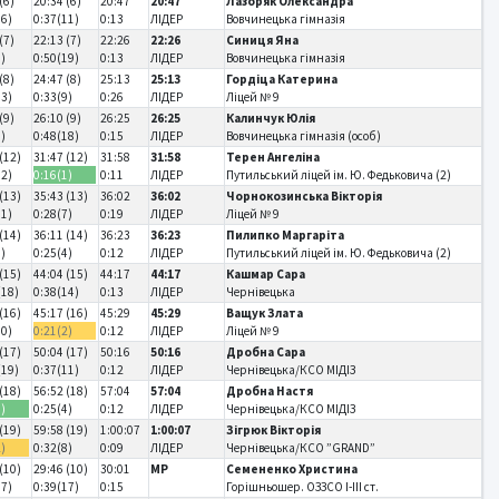
(6)
20:34 (6)
20:47
20:47
Лазоряк Олександра
16)
0:37(11)
0:13
ЛІДЕР
Вовчинецька гімназія
(7)
22:13 (7)
22:26
22:26
Синиця Яна
8)
0:50(19)
0:13
ЛІДЕР
Вовчинецька гімназія
(8)
24:47 (8)
25:13
25:13
Гордіца Катерина
13)
0:33(9)
0:26
ЛІДЕР
Ліцей № 9
(9)
26:10 (9)
26:25
26:25
Калинчук Юлія
6)
0:48(18)
0:15
ЛІДЕР
Вовчинецька гімназія (особ)
(12)
31:47 (12)
31:58
31:58
Терен Ангеліна
12)
0:16(1)
0:11
ЛІДЕР
Путильський ліцей ім. Ю. Федьковича (2)
(13)
35:43 (13)
36:02
36:02
Чорнокозинська Вікторія
11)
0:28(7)
0:19
ЛІДЕР
Ліцей № 9
(14)
36:11 (14)
36:23
36:23
Пилипко Маргаріта
4)
0:25(4)
0:12
ЛІДЕР
Путильський ліцей ім. Ю. Федьковича (2)
(15)
44:04 (15)
44:17
44:17
Кашмар Сара
(18)
0:38(14)
0:13
ЛІДЕР
Чернівецька
(16)
45:17 (16)
45:29
45:29
Ващук Злата
10)
0:21(2)
0:12
ЛІДЕР
Ліцей № 9
(17)
50:04 (17)
50:16
50:16
Дробна Сара
(19)
0:37(11)
0:12
ЛІДЕР
Чернівецька/КСО МІДІЗ
(18)
56:52 (18)
57:04
57:04
Дробна Настя
1)
0:25(4)
0:12
ЛІДЕР
Чернівецька/КСО МІДІЗ
(19)
59:58 (19)
1:00:07
1:00:07
Зігрюк Вікторія
2)
0:32(8)
0:09
ЛІДЕР
Чернівецька/КСО ”GRAND”
(10)
29:46 (10)
30:01
MP
Семененко Христина
17)
0:39(17)
0:15
Горішньошер. ОЗЗСО І-ІІІ ст.