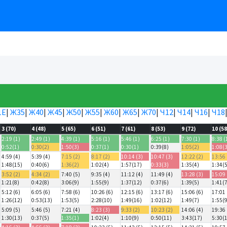
1Е
|
Ж35
|
Ж40
|
Ж45
|
Ж50
|
Ж55
|
Ж60
|
Ж65
|
Ж70
|
Ч12
|
Ч14
|
Ч16
|
Ч18
3 (70)
4 (48)
5 (65)
6 (51)
7 (61)
8 (53)
9 (72)
10 (58
2:19 (1)
2:49 (1)
4:39 (1)
5:16 (1)
5:46 (1)
6:25 (1)
7:30 (1)
8:38 (
0:52(1)
0:30(2)
1:50(3)
0:37(1)
0:30(1)
0:39(8)
1:05(2)
1:08(
4:59 (4)
5:39 (4)
7:15 (2)
8:17 (2)
10:14 (3)
10:47 (3)
12:22 (2)
13:56 
1:48(15)
0:40(6)
1:36(2)
1:02(4)
1:57(17)
0:33(3)
1:35(4)
1:34(
3:52 (2)
4:34 (2)
7:40 (5)
9:35 (4)
11:12 (4)
11:49 (4)
13:28 (3)
15:09 
1:21(8)
0:42(8)
3:06(9)
1:55(9)
1:37(12)
0:37(6)
1:39(5)
1:41(
5:12 (6)
6:05 (6)
7:58 (6)
10:26 (6)
12:15 (6)
13:17 (6)
15:06 (6)
17:01 
1:26(12)
0:53(13)
1:53(5)
2:28(10)
1:49(16)
1:02(12)
1:49(7)
1:55(
5:09 (5)
5:46 (5)
7:21 (4)
8:23 (3)
9:33 (2)
10:23 (2)
14:06 (4)
19:36 
1:30(13)
0:37(5)
1:35(1)
1:02(4)
1:10(9)
0:50(11)
3:43(17)
5:30(