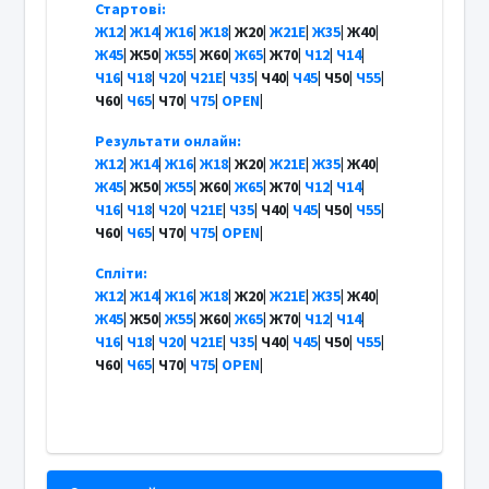
Стартові:
Ж12
|
Ж14
|
Ж16
|
Ж18
| Ж20|
Ж21Е
|
Ж35
| Ж40|
Ж45
| Ж50|
Ж55
| Ж60|
Ж65
| Ж70|
Ч12
|
Ч14
|
Ч16
|
Ч18
|
Ч20
|
Ч21Е
|
Ч35
| Ч40|
Ч45
| Ч50|
Ч55
|
Ч60|
Ч65
| Ч70|
Ч75
|
OPEN
|
Результати онлайн:
Ж12
|
Ж14
|
Ж16
|
Ж18
| Ж20|
Ж21Е
|
Ж35
| Ж40|
Ж45
| Ж50|
Ж55
| Ж60|
Ж65
| Ж70|
Ч12
|
Ч14
|
Ч16
|
Ч18
|
Ч20
|
Ч21Е
|
Ч35
| Ч40|
Ч45
| Ч50|
Ч55
|
Ч60|
Ч65
| Ч70|
Ч75
|
OPEN
|
Спліти:
Ж12
|
Ж14
|
Ж16
|
Ж18
| Ж20|
Ж21Е
|
Ж35
| Ж40|
Ж45
| Ж50|
Ж55
| Ж60|
Ж65
| Ж70|
Ч12
|
Ч14
|
Ч16
|
Ч18
|
Ч20
|
Ч21Е
|
Ч35
| Ч40|
Ч45
| Ч50|
Ч55
|
Ч60|
Ч65
| Ч70|
Ч75
|
OPEN
|