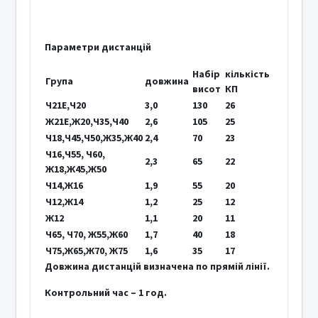
Параметри дистанцій
Набір
кількість
Група
довжина
висот
КП
Ч21Е,Ч20
3,0
130
26
Ж21Е,Ж20,Ч35,Ч40
2,6
105
25
Ч18,Ч45,Ч50,Ж35,Ж40
2,4
70
23
Ч16,Ч55, Ч60,
2,3
65
22
Ж18,Ж45,Ж50
Ч14,Ж16
1,9
55
20
Ч12,Ж14
1,2
25
12
Ж12
1,1
20
11
Ч65, Ч70, Ж55,Ж60
1,7
40
18
Ч75,Ж65,Ж70, Ж75
1,6
35
17
Довжина дистанцій визначена по прямій лінії.
Контрольний час – 1 год.