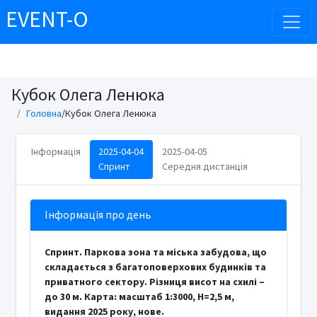
EVENT-O
Кубок Олега Ленюка
Головна
/Кубок Олега Ленюка
Інформація
2025-04-04
2025-04-05
Спринт
Середня дистанція
Інформація про день
Спринт.
Паркова зона та міська забудова, що
складається з багатоповерхових будинків та
приватного сектору. Різниця висот на схилі –
до 30 м. Карта: масштаб 1:3000, H=2,5 м,
видання 2025 року, нове.