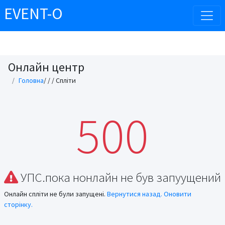
EVENT-O
Онлайн центр
Головна
/
/
/ Спліти
500
УПС.пока нонлайн не був запуущений
Онлайн спліти не були запущені.
Вернутися назад.
Оновити
сторінку.