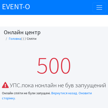
EVENT-O
Онлайн центр
Головна
/
/
/ Спліти
500
УПС.пока нонлайн не був запуущений
Онлайн спліти не були запущені.
Вернутися назад.
Оновити
сторінку.