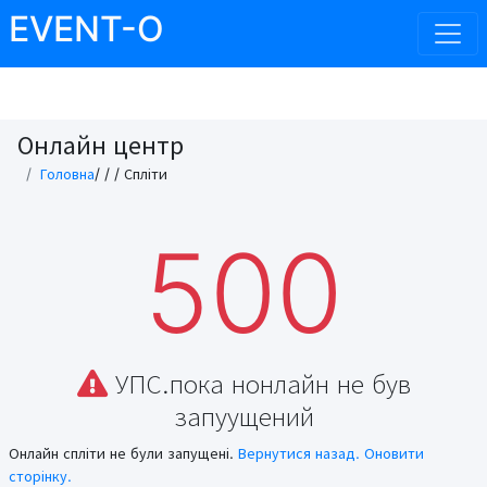
EVENT-O
Онлайн центр
Головна
/
/
/ Спліти
500
УПС.пока нонлайн не був
запуущений
Онлайн спліти не були запущені.
Вернутися назад.
Оновити
сторінку.