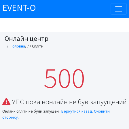
EVENT-O
Онлайн центр
Головна
/
/
/ Спліти
500
УПС.пока нонлайн не був запуущений
Онлайн спліти не були запущені.
Вернутися назад.
Оновити
сторінку.