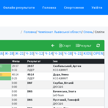
Онлайн результати
Головна
Спортсмени
Увійти
Головна
/
Чемпіонат Львівської області
/
Олень
/ Спліти
Старт
Результ
16
|
Ж-18
|
Ж-21
|
Ч-10
|
Ч-12
|
Ч-14
|
Ч-16
|
Ч-18
|
Ч-21
|
KIDS
|
OPEN
|
)
Фініш
Результат
Імя
1)
29:57
29:57
Скобальський, Артем
)
0:32
ЛІДЕР
КСО АЗИМУТ
2)
40:14
40:14
Дуда, Уляна
)
0:25
ЛІДЕР
КСО АЗИМУТ
0:00
DNF
Сербан, Віталій
0:00
ДЮСШ 6
0:00
DNS
Бачинська, Злата
0:00
LeO-Team
0:00
DNS
Пустовий, Тимофій
0:00
ДЮСШ 6