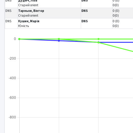
DNS
Дудич, Ліза
DNS
0 (0)
Старий orient
0(0)
DNS
Тарньов, Віктор
DNS
0 (0)
Старий orient
0(0)
DNS
Кушик, Марія
DNS
0 (0)
Юність
0(0)