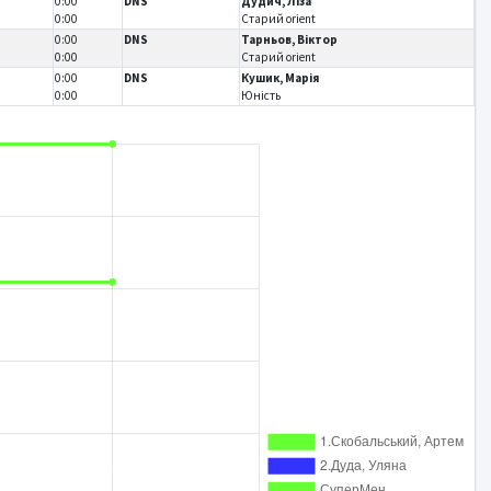
0:00
DNS
Дудич, Ліза
0:00
Старий orient
0:00
DNS
Тарньов, Віктор
0:00
Старий orient
0:00
DNS
Кушик, Марія
0:00
Юність