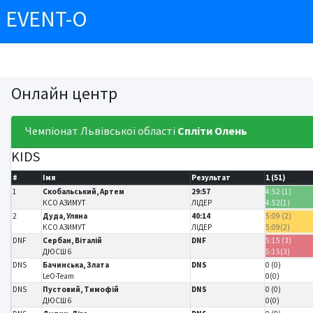
EVENT-O
Онлайн центр
Чемпіонат Львівської області
Спліти
Олень
KIDS
#
Імя
Результат
1 (51)
1
Скобальський, Артем
29:57
4:52 (1)
КСО АЗИМУТ
ЛІДЕР
4:52(1)
2
Дуда, Уляна
40:14
5:09 (2)
КСО АЗИМУТ
ЛІДЕР
5:09(2)
DNF
Сербан, Віталій
DNF
5:15 (3)
ДЮСШ 6
5:15(3)
DNS
Бачинська, Злата
DNS
0 (0)
LeO-Team
0(0)
DNS
Пустовий, Тимофій
DNS
0 (0)
ДЮСШ 6
0(0)