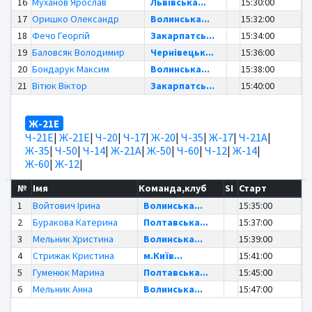
16
Муханов Ярослав
Львівська...
15:30:00
17
Оришко Олександр
Волинська...
15:32:00
18
Фечо Георгій
Закарпатсь...
15:34:00
19
Баловсяк Володимир
Чернівецьк...
15:36:00
20
Бондарук Максим
Волинська...
15:38:00
21
Вітюк Віктор
Закарпатсь...
15:40:00
Ж-21Е
Ч-21Е
|
Ж-21Е
|
Ч-20
|
Ч-17
|
Ж-20
|
Ч-35
|
Ж-17
|
Ч-21А
|
Ж-35
|
Ч-50
|
Ч-14
|
Ж-21А
|
Ж-50
|
Ч-60
|
Ч-12
|
Ж-14
|
Ж-60
|
Ж-12
|
№
Імя
Команда,клуб
SI
Старт
1
Войтович Ірина
Волинська...
15:35:00
2
Буракова Катерина
Полтавська...
15:37:00
3
Мельник Христина
Волинська...
15:39:00
4
Стрижак Кристина
м.Київ...
15:41:00
5
Гуменюк Марина
Полтавська...
15:45:00
6
Мельник Анна
Волинська...
15:47:00