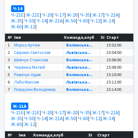
Ч-14
Ч-21Е
|
Ж-21Е
|
Ч-20
|
Ч-17
|
Ж-20
|
Ч-35
|
Ж-17
|
Ч-21А
|
Ж-35
|
Ч-50
|
Ч-14
|
Ж-21А
|
Ж-50
|
Ч-60
|
Ч-12
|
Ж-14
|
Ж-60
|
Ж-12
|
№
Імя
Команда,клуб
SI
Старт
1
Мороз Артем
Волинська...
15:02:00
2
Свірнюк Святослав
Львівська...
15:04:00
3
Шевчук Станіслав
Волинська...
15:06:00
4
Червінка Матвій
Львівська...
15:08:00
5
Ривачук Адам
Волинська...
15:10:00
6
Лаба Максим
Львівська...
15:12:00
7
Повідзіон Володимир
Волинська...
15:14:00
Ж-21А
Ч-21Е
|
Ж-21Е
|
Ч-20
|
Ч-17
|
Ж-20
|
Ч-35
|
Ж-17
|
Ч-21А
|
Ж-35
|
Ч-50
|
Ч-14
|
Ж-21А
|
Ж-50
|
Ч-60
|
Ч-12
|
Ж-14
|
Ж-60
|
Ж-12
|
№
Імя
Команда,клуб
SI
Старт