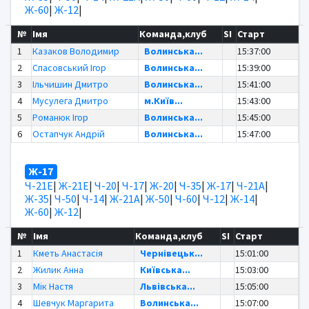
Ж-60
|
Ж-12
|
№
Імя
Команда,клуб
SI
Старт
1
Казаков Володимир
Волинська...
15:37:00
2
Спасовський Ігор
Волинська...
15:39:00
3
Ільчишин Дмитро
Волинська...
15:41:00
4
Мусулега Дмитро
м.Київ...
15:43:00
5
Романюк Ігор
Волинська...
15:45:00
6
Остапчук Андрій
Волинська...
15:47:00
Ж-17
Ч-21Е
|
Ж-21Е
|
Ч-20
|
Ч-17
|
Ж-20
|
Ч-35
|
Ж-17
|
Ч-21А
|
Ж-35
|
Ч-50
|
Ч-14
|
Ж-21А
|
Ж-50
|
Ч-60
|
Ч-12
|
Ж-14
|
Ж-60
|
Ж-12
|
№
Імя
Команда,клуб
SI
Старт
1
Кметь Анастасія
Чернівецьк...
15:01:00
2
Жилик Анна
Київська...
15:03:00
3
Мік Настя
Львівська...
15:05:00
4
Шевчук Маргарита
Волинська...
15:07:00