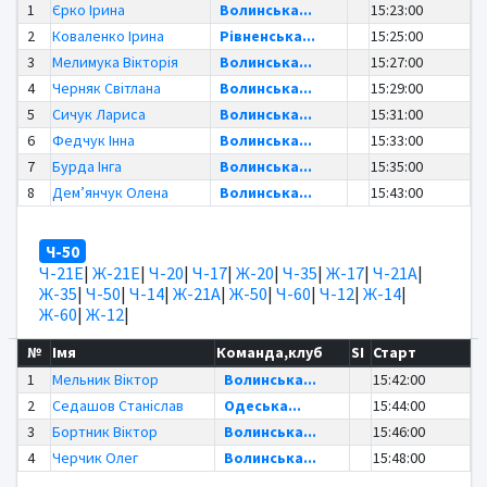
1
Єрко Ірина
Волинська...
15:23:00
2
Коваленко Ірина
Рівненська...
15:25:00
3
Мелимука Вікторія
Волинська...
15:27:00
4
Черняк Світлана
Волинська...
15:29:00
5
Сичук Лариса
Волинська...
15:31:00
6
Федчук Інна
Волинська...
15:33:00
7
Бурда Інга
Волинська...
15:35:00
8
Дем’янчук Олена
Волинська...
15:43:00
Ч-50
Ч-21Е
|
Ж-21Е
|
Ч-20
|
Ч-17
|
Ж-20
|
Ч-35
|
Ж-17
|
Ч-21А
|
Ж-35
|
Ч-50
|
Ч-14
|
Ж-21А
|
Ж-50
|
Ч-60
|
Ч-12
|
Ж-14
|
Ж-60
|
Ж-12
|
№
Імя
Команда,клуб
SI
Старт
1
Мельник Віктор
Волинська...
15:42:00
2
Седашов Станіслав
Одеська...
15:44:00
3
Бортник Віктор
Волинська...
15:46:00
4
Черчик Олег
Волинська...
15:48:00