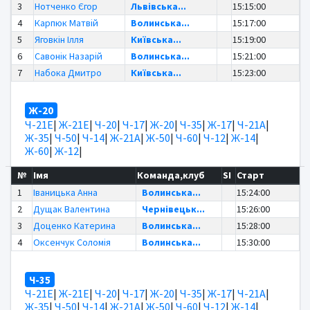
3
Нотченко Єгор
Львівська...
15:15:00
4
Карпюк Матвій
Волинська...
15:17:00
5
Яговкін Ілля
Київська...
15:19:00
6
Савонік Назарій
Волинська...
15:21:00
7
Набока Дмитро
Київська...
15:23:00
Ж-20
Ч-21Е
|
Ж-21Е
|
Ч-20
|
Ч-17
|
Ж-20
|
Ч-35
|
Ж-17
|
Ч-21А
|
Ж-35
|
Ч-50
|
Ч-14
|
Ж-21А
|
Ж-50
|
Ч-60
|
Ч-12
|
Ж-14
|
Ж-60
|
Ж-12
|
№
Імя
Команда,клуб
SI
Старт
1
Іваницька Анна
Волинська...
15:24:00
2
Дущак Валентина
Чернівецьк...
15:26:00
3
Доценко Катерина
Волинська...
15:28:00
4
Оксенчук Соломія
Волинська...
15:30:00
Ч-35
Ч-21Е
|
Ж-21Е
|
Ч-20
|
Ч-17
|
Ж-20
|
Ч-35
|
Ж-17
|
Ч-21А
|
Ж-35
|
Ч-50
|
Ч-14
|
Ж-21А
|
Ж-50
|
Ч-60
|
Ч-12
|
Ж-14
|