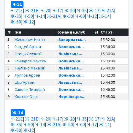
Ч-12
Ч-21Е
|
Ж-21Е
|
Ч-20
|
Ч-17
|
Ж-20
|
Ч-35
|
Ж-17
|
Ч-21А
|
Ж-35
|
Ч-50
|
Ч-14
|
Ж-21А
|
Ж-50
|
Ч-60
|
Ч-12
|
Ж-14
|
Ж-60
|
Ж-12
|
№
Імя
Команда,клуб
SI
Старт
1
Жинкевич Натан
Закарпатсь...
15:32:00
2
Гордей Артем
Волинська...
15:34:00
3
Стець Олексій
Львівська...
15:36:00
4
Гончаров Максим
Волинська...
15:38:00
5
Желізко Макарій
Львівська...
15:40:00
6
Луппов Арсен
Волинська...
15:42:00
7
Ших Артем
Львівська...
15:44:00
8
Савонік Тимофій
Волинська...
15:46:00
9
Ковтюк Олег
Чернівецьк...
15:48:00
Ж-14
Ч-21Е
|
Ж-21Е
|
Ч-20
|
Ч-17
|
Ж-20
|
Ч-35
|
Ж-17
|
Ч-21А
|
Ж-35
|
Ч-50
|
Ч-14
|
Ж-21А
|
Ж-50
|
Ч-60
|
Ч-12
|
Ж-14
|
Ж-60
|
Ж-12
|