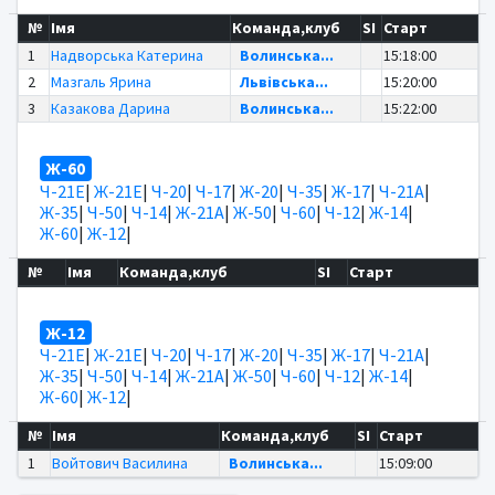
№
Імя
Команда,клуб
SI
Старт
1
Надворська Катерина
Волинська...
15:18:00
2
Мазгаль Ярина
Львівська...
15:20:00
3
Казакова Дарина
Волинська...
15:22:00
Ж-60
Ч-21Е
|
Ж-21Е
|
Ч-20
|
Ч-17
|
Ж-20
|
Ч-35
|
Ж-17
|
Ч-21А
|
Ж-35
|
Ч-50
|
Ч-14
|
Ж-21А
|
Ж-50
|
Ч-60
|
Ч-12
|
Ж-14
|
Ж-60
|
Ж-12
|
№
Імя
Команда,клуб
SI
Старт
Ж-12
Ч-21Е
|
Ж-21Е
|
Ч-20
|
Ч-17
|
Ж-20
|
Ч-35
|
Ж-17
|
Ч-21А
|
Ж-35
|
Ч-50
|
Ч-14
|
Ж-21А
|
Ж-50
|
Ч-60
|
Ч-12
|
Ж-14
|
Ж-60
|
Ж-12
|
№
Імя
Команда,клуб
SI
Старт
1
Войтович Василина
Волинська...
15:09:00