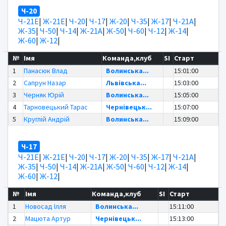
Ч-20
Ч-21Е
|
Ж-21Е
|
Ч-20
|
Ч-17
|
Ж-20
|
Ч-35
|
Ж-17
|
Ч-21А
|
Ж-35
|
Ч-50
|
Ч-14
|
Ж-21А
|
Ж-50
|
Ч-60
|
Ч-12
|
Ж-14
|
Ж-60
|
Ж-12
|
№
Імя
Команда,клуб
SI
Старт
1
Панасюк Влад
Волинська...
15:01:00
2
Сапрун Назар
Львівська...
15:03:00
3
Черняк Юрій
Волинська...
15:05:00
4
Тарновецький Тарас
Чернівецьк...
15:07:00
5
Круглій Андрій
Волинська...
15:09:00
Ч-17
Ч-21Е
|
Ж-21Е
|
Ч-20
|
Ч-17
|
Ж-20
|
Ч-35
|
Ж-17
|
Ч-21А
|
Ж-35
|
Ч-50
|
Ч-14
|
Ж-21А
|
Ж-50
|
Ч-60
|
Ч-12
|
Ж-14
|
Ж-60
|
Ж-12
|
№
Імя
Команда,клуб
SI
Старт
1
Новосад Ілля
Волинська...
15:11:00
2
Мацюта Артур
Чернівецьк...
15:13:00