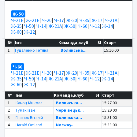
Ж-50
Ч-21Е
|
Ж-21Е
|
Ч-20
|
Ч-17
|
Ж-20
|
Ч-35
|
Ж-17
|
Ч-21А
|
Ж-35
|
Ч-50
|
Ч-14
|
Ж-21А
|
Ж-50
|
Ч-60
|
Ч-12
|
Ж-14
|
Ж-60
|
Ж-12
|
№
Імя
Команда,клуб
SI
Старт
1
Гуцаленко Тетяна
Волинська...
15:16:00
Ч-60
Ч-21Е
|
Ж-21Е
|
Ч-20
|
Ч-17
|
Ж-20
|
Ч-35
|
Ж-17
|
Ч-21А
|
Ж-35
|
Ч-50
|
Ч-14
|
Ж-21А
|
Ж-50
|
Ч-60
|
Ч-12
|
Ж-14
|
Ж-60
|
Ж-12
|
№
Імя
Команда,клуб
SI
Старт
1
Кльоц Микола
Волинська...
15:27:00
2
Тумак Іван
Чернівецьк...
15:29:00
3
Гнатюк Віталій
Волинська...
15:31:00
4
Harald Omland
Norway...
15:33:00