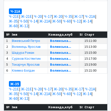
Ч-21А
Ч-21Е
|
Ж-21Е
|
Ч-20
|
Ч-17
|
Ж-20
|
Ч-35
|
Ж-17
|
Ч-21А
|
Ж-35
|
Ч-50
|
Ч-14
|
Ж-21А
|
Ж-50
|
Ч-60
|
Ч-12
|
Ж-14
|
Ж-60
|
Ж-12
|
№
Імя
Команда,клуб
SI
Старт
1
Віжевський Петро
Волинська...
15:11:00
2
Волинець Ярослав
Волинська...
15:13:00
3
Шадура Роман
Волинська...
15:15:00
4
Суріков Костянтин
Волинська...
15:17:00
5
Токарчук Ярослав
Волинська...
15:19:00
6
Климко Богдан
Волинська...
15:21:00
Ж-35
Ч-21Е
|
Ж-21Е
|
Ч-20
|
Ч-17
|
Ж-20
|
Ч-35
|
Ж-17
|
Ч-21А
|
Ж-35
|
Ч-50
|
Ч-14
|
Ж-21А
|
Ж-50
|
Ч-60
|
Ч-12
|
Ж-14
|
Ж-60
|
Ж-12
|
№
Імя
Команда,клуб
SI
Старт