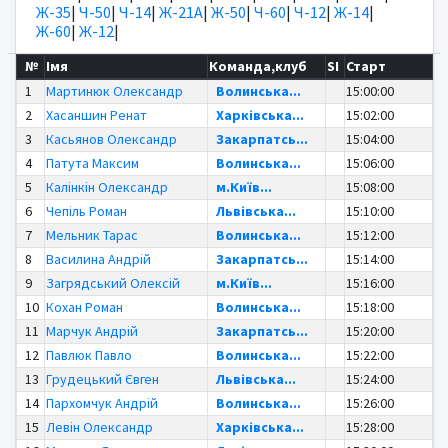
Ж-35
|
Ч-50
|
Ч-14
|
Ж-21А
|
Ж-50
|
Ч-60
|
Ч-12
|
Ж-14
|
Ж-60
|
Ж-12
|
№
Імя
Команда,клуб
SI
Старт
1
Мартинюк Олександр
Волинська...
15:00:00
2
Хасаншин Ренат
Харківська...
15:02:00
3
Касьянов Олександр
Закарпатсь...
15:04:00
4
Патута Максим
Волинська...
15:06:00
5
Калінкін Олександр
м.Київ...
15:08:00
6
Чепіль Роман
Львівська...
15:10:00
7
Мельник Тарас
Волинська...
15:12:00
8
Василина Андрій
Закарпатсь...
15:14:00
9
Загрядський Олексій
м.Київ...
15:16:00
10
Кохан Роман
Волинська...
15:18:00
11
Марчук Андрій
Закарпатсь...
15:20:00
12
Павлюк Павло
Волинська...
15:22:00
13
Грудецький Євген
Львівська...
15:24:00
14
Пархомчук Андрій
Волинська...
15:26:00
15
Левін Олександр
Харківська...
15:28:00