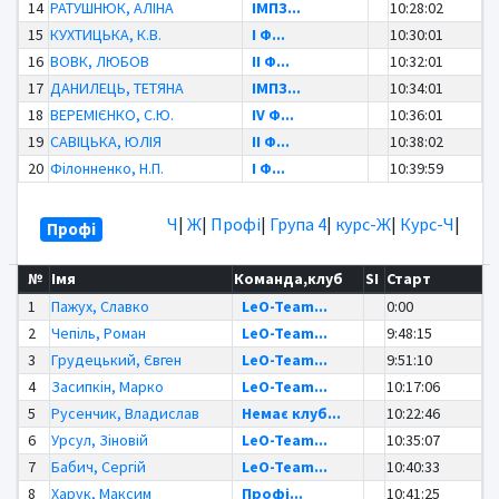
14
РАТУШНЮК, АЛІНА
ІМПЗ...
10:28:02
15
КУХТИЦЬКА, К.В.
І Ф...
10:30:01
16
ВОВК, ЛЮБОВ
ІІ Ф...
10:32:01
17
ДАНИЛЕЦЬ, ТЕТЯНА
ІМПЗ...
10:34:01
18
ВЕРЕМІЄНКО, С.Ю.
IV Ф...
10:36:01
19
САВІЦЬКА, ЮЛІЯ
ІІ Ф...
10:38:02
20
Філонненко, Н.П.
І Ф...
10:39:59
Ч
|
Ж
|
Профі
|
Група 4
|
курс-Ж
|
Курс-Ч
|
Профі
№
Імя
Команда,клуб
SI
Старт
1
Пажух, Славко
LeO-Team...
0:00
2
Чепіль, Роман
LeO-Team...
9:48:15
3
Грудецький, Євген
LeO-Team...
9:51:10
4
Засипкін, Марко
LeO-Team...
10:17:06
5
Русенчик, Владислав
Немає клуб...
10:22:46
6
Урсул, Зіновій
LeO-Team...
10:35:07
7
Бабич, Сергій
LeO-Team...
10:40:33
8
Харук, Максим
Профі...
10:41:25