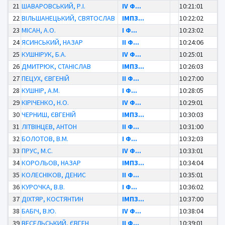
21
ШАВАРОВСЬКИЙ, Р.І.
IV Ф...
10:21:01
22
ВІЛЬШАНЕЦЬКИЙ, СВЯТОСЛАВ
ІМПЗ...
10:22:02
23
МІСАН, А.О.
І Ф...
10:23:02
24
ЯСИНСЬКИЙ, НАЗАР
ІІ Ф...
10:24:06
25
КУШНІРУК, Б.А.
IV Ф...
10:25:01
26
ДМИТРЮК, СТАНІСЛАВ
ІМПЗ...
10:26:03
27
ПЕЦУХ, ЄВГЕНІЙ
ІІ Ф...
10:27:00
28
КУШНІР, А.М.
І Ф...
10:28:05
29
КІРІЧЕНКО, Н.О.
IV Ф...
10:29:01
30
ЧЕРНИШ, ЄВГЕНІЙ
ІМПЗ...
10:30:03
31
ЛІТВІНЦЕВ, АНТОН
ІІ Ф...
10:31:00
32
БОЛОТОВ, В.М.
І Ф...
10:32:03
33
ПРУС, М.С.
IV Ф...
10:33:01
34
КОРОЛЬОВ, НАЗАР
ІМПЗ...
10:34:04
35
КОЛЕСНІКОВ, ДЕНИС
ІІ Ф...
10:35:01
36
КУРОЧКА, В.В.
І Ф...
10:36:02
37
ДІХТЯР, КОСТЯНТИН
ІМПЗ...
10:37:00
38
БАБІЧ, В.Ю.
IV Ф...
10:38:04
39
ВЕСЕЛЬСЬКИЙ, ЄВГЕН
ІІ Ф...
10:39:01