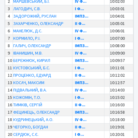
2
МАРШЕВСЬКИЙ, Б.І.
IV Ф...
10:02:03
3
ЛАГОДИЧ, С.В.
І Ф...
10:03:01
4
ЗАДОРОЖНІЙ, РУСЛАН
ІМПЗ...
10:04:01
5
ЗАХАРЧЕНКО, ОЛЕКСАНДР
ІІ Ф...
10:05:01
6
МАНЕЛЮК, Д.С.
IV Ф...
10:06:01
7
КОРМИЛО, Р.І.
І Ф...
10:07:00
8
ГАЛИЧ, ОЛЕКСАНДР
ІМПЗ...
10:08:00
9
ІВАНИШИН, М.В.
IV Ф...
10:09:00
10
БЕРЕЖНЮК, КИРИЛ
ІМПЗ...
10:09:57
11
КУСТОВСЬКИЙ, Б.С.
І Ф...
10:11:01
12
ПРОЦЕНКО, ЕДУАРД
ІІ Ф...
10:12:02
13
КОСАЧ, МАКСИМ
ІМПЗ...
10:12:57
14
ПІДВАЛЬНИЙ, В.А.
IV Ф...
10:14:03
15
КОЖОМІН, Т.О.
І Ф...
10:15:02
16
ТИМКІВ, СЕРГІЙ
ІІ Ф...
10:16:03
17
ФЕЦИНЕЦЬ, ОЛЕКСАНДР
ІМПЗ...
10:16:58
18
КУДРИНЕЦЬКИЙ, А.О.
IV Ф...
10:18:00
19
ЧЕГОРКО, БОГДАН
ІІ Ф...
10:19:01
20
СЕРДЮК, С.Є.
І Ф...
10:20:01