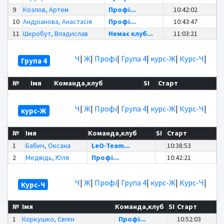
9
Козлов, Артем
Профі...
10:42:02
10
Андріанова, Анастасія
Профі...
10:43:47
11
Шкробут, Владислав
Немає клуб...
11:03:21
Ч
|
Ж
|
Профі
|
Група 4
|
курс-Ж
|
Курс-Ч
|
Група 4
№
Імя
Команда,клуб
SI
Старт
Ч
|
Ж
|
Профі
|
Група 4
|
курс-Ж
|
Курс-Ч
|
курс-Ж
№
Імя
Команда,клуб
SI
Старт
1
Бабич, Оксана
LeO-Team...
10:38:53
2
Медвідь, Юля
Профі...
10:42:21
Ч
|
Ж
|
Профі
|
Група 4
|
курс-Ж
|
Курс-Ч
|
Курс-Ч
№
Імя
Команда,клуб
SI
Старт
1
Коркушко, Євген
Профі...
10:52:03