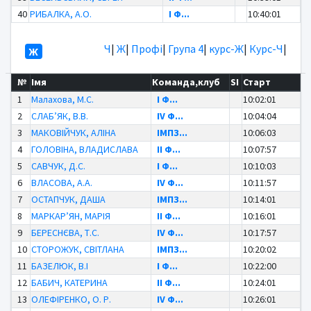
40
РИБАЛКА, А.О.
І Ф...
10:40:01
Ч
|
Ж
|
Профі
|
Група 4
|
курс-Ж
|
Курс-Ч
|
Ж
№
Імя
Команда,клуб
SI
Старт
1
Малахова, М.С.
І Ф...
10:02:01
2
СЛАБ’ЯК, В.В.
IV Ф...
10:04:04
3
МАКОВІЙЧУК, АЛІНА
ІМПЗ...
10:06:03
4
ГОЛОВІНА, ВЛАДИСЛАВА
ІІ Ф...
10:07:57
5
САВЧУК, Д.С.
І Ф...
10:10:03
6
ВЛАСОВА, А.А.
IV Ф...
10:11:57
7
ОСТАПЧУК, ДАША
ІМПЗ...
10:14:01
8
МАРКАР’ЯН, МАРІЯ
ІІ Ф...
10:16:01
9
БЕРЕСНЄВА, Т.С.
IV Ф...
10:17:57
10
СТОРОЖУК, СВІТЛАНА
ІМПЗ...
10:20:02
11
БАЗЕЛЮК, В.І
І Ф...
10:22:00
12
БАБИЧ, КАТЕРИНА
ІІ Ф...
10:24:01
13
ОЛЕФІРЕНКО, О. Р.
IV Ф...
10:26:01