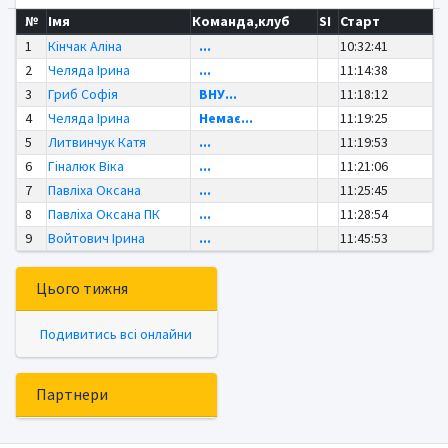
№
Імя
Команда,клуб
SI
Старт
1
Кінчак Аліна
...
10:32:41
2
Челяда Ірина
...
11:14:38
3
Гриб Софія
ВНУ...
11:18:12
4
Челяда Ірина
Немає...
11:19:25
5
Литвинчук Катя
...
11:19:53
6
Гіналюк Віка
...
11:21:06
7
Павліха Оксана
...
11:25:45
8
Павліха Оксана ПК
...
11:28:54
9
Войтович Ірина
...
11:45:53
Цього тижня
Подивитись всі онлайни
Партнери