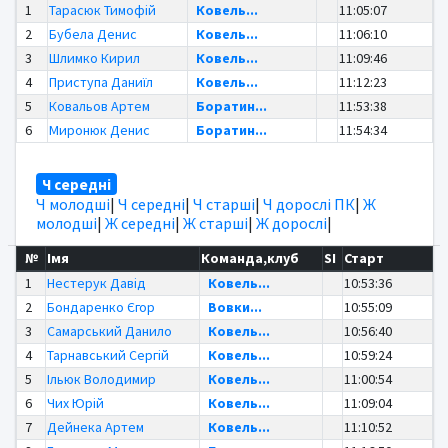
1
Тарасюк Тимофій
Ковель...
11:05:07
2
Бубела Денис
Ковель...
11:06:10
3
Шлимко Кирил
Ковель...
11:09:46
4
Приступа Даниїл
Ковель...
11:12:23
5
Ковальов Артем
Боратин...
11:53:38
6
Миронюк Денис
Боратин...
11:54:34
Ч середні
Ч молодші
|
Ч середні
|
Ч старші
|
Ч дорослі ПК
|
Ж
молодші
|
Ж середні
|
Ж старші
|
Ж дорослі
|
№
Імя
Команда,клуб
SI
Старт
1
Нестерук Давід
Ковель...
10:53:36
2
Бондаренко Єгор
Вовки...
10:55:09
3
Самарський Данило
Ковель...
10:56:40
4
Тарнавський Сергій
Ковель...
10:59:24
5
Ільюк Володимир
Ковель...
11:00:54
6
Чих Юрій
Ковель...
11:09:04
7
Дейнека Артем
Ковель...
11:10:52