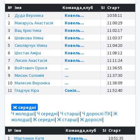
№
Імя
Команда,клуб
SI
Старт
1
Дуда Вероніка
Ковель...
10:58:11
2
Макарусь Анастасія
Ковель...
11:00:29
3
Вац Христина
Ковель...
11:02:17
4
Шовкова Уляна
Ковель...
11:03:37
5
Смолярчук Уляна
Ковель...
11:04:20
6
Шостак Аміра
Ковель...
11:08:12
7
Лисюк Анастасія
Ковель...
11:11:24
8
Войтович Орися
...
11:36:55
9
Мисюк Соломія
...
11:37:30
10
Малесик Вероніка
...
11:38:09
11
Гладчук Кіра
Сокіл...
11:52:40
Ж середні
Ч молодші
|
Ч середні
|
Ч старші
|
Ч дорослі ПК
|
Ж
молодші
|
Ж середні
|
Ж старші
|
Ж дорослі
|
№
Імя
Команда,клуб
SI
Старт
1
Мартинюк Катя
Ковель...
10:51:35