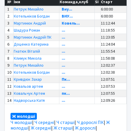
№
Імя
Команда,клуб
SI
Старт
1
Петрук Михайло
Вну...
6:00:00
2
Котельніков Богдан
ВНУ...
6:00:00
3
Мартинюк Андрій
Ковель...
11:12:44
4
Шадура Роман
...
11:18:55
5
Мартинюк Андрій ПК
...
11:23:05
6
Доценко Катерина
...
11:24:04
7
Гнатюк Віталій
...
11:55:54
8
Климук Микола
...
11:58:08
9
Петрук Михайло
...
12:02:37
10
Котельніков Богдан
...
12:02:38
11
Кривдюк Захар
Пк...
12:07:51
12
Ковальов артем
...
12:07:53
13
Ковальчук Артем
пк...
12:07:55
14
Надворська Катя
...
12:09:26
Ж молодші
Ч молодші
|
Ч середні
|
Ч старші
|
Ч дорослі ПК
|
Ж
молодші
|
Ж середні
|
Ж старші
|
Ж дорослі
|