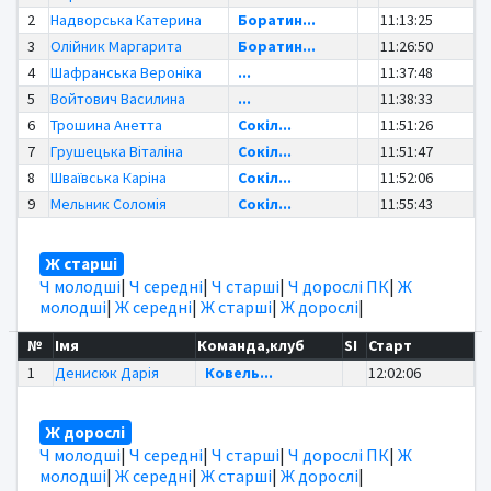
2
Надворська Катерина
Боратин...
11:13:25
3
Олійник Маргарита
Боратин...
11:26:50
4
Шафранська Вероніка
...
11:37:48
5
Войтович Василина
...
11:38:33
6
Трошина Анетта
Сокіл...
11:51:26
7
Грушецька Віталіна
Сокіл...
11:51:47
8
Шваївська Каріна
Сокіл...
11:52:06
9
Мельник Соломія
Сокіл...
11:55:43
Ж старші
Ч молодші
|
Ч середні
|
Ч старші
|
Ч дорослі ПК
|
Ж
молодші
|
Ж середні
|
Ж старші
|
Ж дорослі
|
№
Імя
Команда,клуб
SI
Старт
1
Денисюк Дарія
Ковель...
12:02:06
Ж дорослі
Ч молодші
|
Ч середні
|
Ч старші
|
Ч дорослі ПК
|
Ж
молодші
|
Ж середні
|
Ж старші
|
Ж дорослі
|