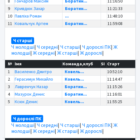
8
Гончаров Максим
Боратин...
11:16:50
9
Кривдюк Захар
Боратин...
11:21:33
10
Павліха Роман
...
11:48:10
11
Ковальчук Артем
Боратин...
11:59:08
Ч старші
Ч молодші
|
Ч середні
|
Ч старші
|
Ч дорослі ПК
|
Ж
молодші
|
Ж середні
|
Ж старші
|
Ж дорослі
|
№
Імя
Команда,клуб
SI
Старт
1
Василенко Дмитро
Ковель...
10:52:10
2
Герасимук Михайло
Ковель...
11:14:47
3
Лавренчук Назар
Боратин...
11:15:26
4
Мазурок Денис
Боратин...
11:16:01
5
Ксюк Денис
Ковель...
11:55:25
Ч дорослі ПК
Ч молодші
|
Ч середні
|
Ч старші
|
Ч дорослі ПК
|
Ж
молодші
|
Ж середні
|
Ж старші
|
Ж дорослі
|