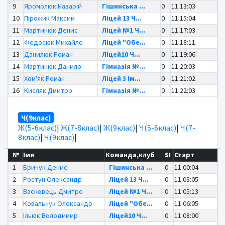
9
Яромолюк Назарій
Гішинська ...
0
11:13:03
10
Пірожик Максим
Ліцей 13 Ч...
0
11:15:04
11
Мартинюк Денис
Ліцей №1 Ч...
0
11:17:03
12
Федосюк Михайло
Ліцей "Обе...
0
11:18:11
13
Данилюк Роман
Ліцей10 Ч...
0
11:19:06
14
Мартинюк Данило
Гімназія №...
0
11:20:03
15
Хом'як Роман
Ліцей 3 ім...
0
11:21:02
16
Кисляк Дмитро
Гімназія №...
0
11:22:03
Ч(9клас)
Ж(5-6клас)
|
Ж(7-8клас)
|
Ж(9клас)
|
Ч(5-6клас)
|
Ч(7-
8клас)
|
Ч(9клас)
|
№
Імя
Команда,клуб
SI
Старт
1
Бричук Денис
Гішинська ...
0
11:00:04
2
Ростун Олександр
Ліцей 13 Ч...
0
11:03:05
3
Васковець Дмитро
Ліцей №1 Ч...
0
11:05:13
4
Ковальчук Олександр
Ліцей "Обе...
0
11:06:05
5
Ільюк Володимир
Ліцей10 Ч...
0
11:08:00