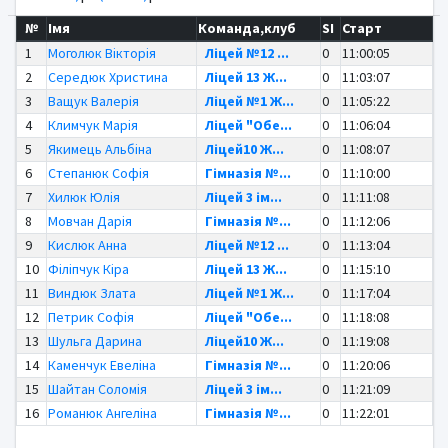
№
Імя
Команда,клуб
SI
Старт
1
Моголюк Вікторія
Ліцей №12 ...
0
11:00:05
2
Середюк Христина
Ліцей 13 Ж...
0
11:03:07
3
Ващук Валерія
Ліцей №1 Ж...
0
11:05:22
4
Климчук Марія
Ліцей "Обе...
0
11:06:04
5
Якимець Альбіна
Ліцей10 Ж...
0
11:08:07
6
Степанюк Софія
Гімназія №...
0
11:10:00
7
Хилюк Юлія
Ліцей 3 ім...
0
11:11:08
8
Мовчан Дарія
Гімназія №...
0
11:12:06
9
Кислюк Анна
Ліцей №12 ...
0
11:13:04
10
Філіпчук Кіра
Ліцей 13 Ж...
0
11:15:10
11
Виндюк Злата
Ліцей №1 Ж...
0
11:17:04
12
Петрик Софія
Ліцей "Обе...
0
11:18:08
13
Шульга Дарина
Ліцей10 Ж...
0
11:19:08
14
Каменчук Евеліна
Гімназія №...
0
11:20:06
15
Шайтан Соломія
Ліцей 3 ім...
0
11:21:09
16
Романюк Ангеліна
Гімназія №...
0
11:22:01