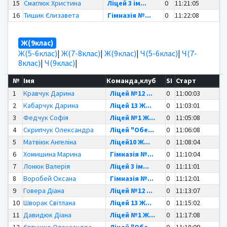
15
Смаглюк Христина
Ліцей 3 ім...
0
11:21:05
16
Тишик Єлизавета
Гімназія №...
0
11:22:08
Ж(9клас)
Ж(5-6клас)
|
Ж(7-8клас)
|
Ж(9клас)
|
Ч(5-6клас)
|
Ч(7-
8клас)
|
Ч(9клас)
|
№
Імя
Команда,клуб
SI
Старт
1
Кравчук Дарина
Ліцей №12 ...
0
11:00:03
2
Кабарчук Дарина
Ліцей 13 Ж...
0
11:03:01
3
Федчук Софія
Ліцей №1 Ж...
0
11:05:08
4
Скрипчук Олександра
Ліцей "Обе...
0
11:06:08
5
Матвіюк Ангеліна
Ліцей10 Ж...
0
11:08:04
6
Хомишина Марина
Гімназія №...
0
11:10:04
7
Лонюк Валерія
Ліцей 3 ім...
0
11:11:01
8
Воробей Оксана
Гімназія №...
0
11:12:01
9
Говера Діана
Ліцей №12 ...
0
11:13:07
10
Шворак Світлана
Ліцей 13 Ж...
0
11:15:02
11
Давидюк Діана
Ліцей №1 Ж...
0
11:17:08