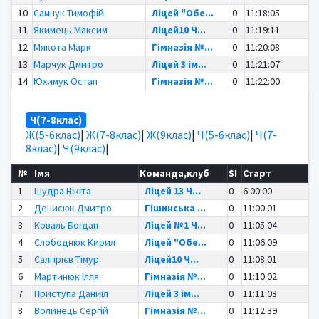
10
Самчук Тимофій
Ліцей "Обе...
0
11:18:05
11
Якимець Максим
Ліцей10 Ч...
0
11:19:11
12
Мякота Марк
Гімназія №...
0
11:20:08
13
Марчук Дмитро
Ліцей 3 ім...
0
11:21:07
14
Юхимук Остап
Гімназія №...
0
11:22:00
Ч(7-8клас)
Ж(5-6клас)
|
Ж(7-8клас)
|
Ж(9клас)
|
Ч(5-6клас)
|
Ч(7-
8клас)
|
Ч(9клас)
|
№
Імя
Команда,клуб
SI
Старт
1
Шудра Нікіта
Ліцей 13 Ч...
0
6:00:00
2
Денисюк Дмитро
Гішинська ...
0
11:00:01
3
Коваль Богдан
Ліцей №1 Ч...
0
11:05:04
4
Слободнюк Кирил
Ліцей "Обе...
0
11:06:09
5
Салгірієв Тімур
Ліцей10 Ч...
0
11:08:01
6
Мартинюк Ілля
Гімназія №...
0
11:10:02
7
Приступа Даниїл
Ліцей 3 ім...
0
11:11:03
8
Волинець Сергій
Гімназія №...
0
11:12:39