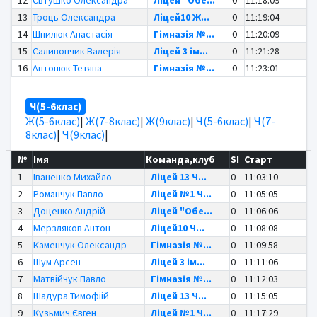
12
Євтушко Олександра
Ліцей "Обе...
0
11:18:09
13
Троць Олександра
Ліцей10 Ж...
0
11:19:04
14
Шпилюк Анастасія
Гімназія №...
0
11:20:09
15
Саливончик Валерія
Ліцей 3 ім...
0
11:21:28
16
Антонюк Тетяна
Гімназія №...
0
11:23:01
Ч(5-6клас)
Ж(5-6клас)
|
Ж(7-8клас)
|
Ж(9клас)
|
Ч(5-6клас)
|
Ч(7-
8клас)
|
Ч(9клас)
|
№
Імя
Команда,клуб
SI
Старт
1
Іваненко Михайло
Ліцей 13 Ч...
0
11:03:10
2
Романчук Павло
Ліцей №1 Ч...
0
11:05:05
3
Доценко Андрій
Ліцей "Обе...
0
11:06:06
4
Мерзляков Антон
Ліцей10 Ч...
0
11:08:08
5
Каменчук Олександр
Гімназія №...
0
11:09:58
6
Шум Арсен
Ліцей 3 ім...
0
11:11:06
7
Матвійчук Павло
Гімназія №...
0
11:12:03
8
Шадура Тимофіій
Ліцей 13 Ч...
0
11:15:05
9
Кузьмич Євген
Ліцей №1 Ч...
0
11:17:29