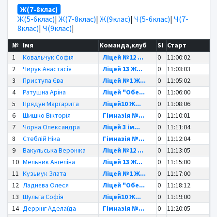
Ж(7-8клас)
Ж(5-6клас)
|
Ж(7-8клас)
|
Ж(9клас)
|
Ч(5-6клас)
|
Ч(7-
8клас)
|
Ч(9клас)
|
№
Імя
Команда,клуб
SI
Старт
1
Ковальчук Софія
Ліцей №12 ...
0
11:00:02
2
Чирук Анастасія
Ліцей 13 Ж...
0
11:03:03
3
Приступа Єва
Ліцей №1 Ж...
0
11:05:02
4
Ратушна Аріна
Ліцей "Обе...
0
11:06:00
5
Прядун Маргарита
Ліцей10 Ж...
0
11:08:06
6
Шишко Вікторія
Гімназія №...
0
11:10:01
7
Чорна Олександра
Ліцей 3 ім...
0
11:11:04
8
Стеблій Ніка
Гімназія №...
0
11:12:04
9
Вакульська Вероніка
Ліцей №12 ...
0
11:13:05
10
Мельник Ангеліна
Ліцей 13 Ж...
0
11:15:00
11
Кузьмук Злата
Ліцей №1 Ж...
0
11:17:00
12
Ладнєва Олеся
Ліцей "Обе...
0
11:18:12
13
Шульга Софія
Ліцей10 Ж...
0
11:19:00
14
Деррінг Аделаїда
Гімназія №...
0
11:20:05