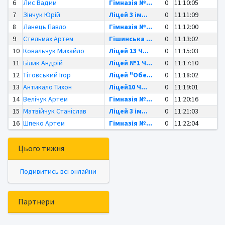
6
Лис Вадим
Гімназія №...
0
11:10:05
7
Зінчук Юрій
Ліцей 3 ім...
0
11:11:09
8
Ланець Павло
Гімназія №...
0
11:12:00
9
Стельмах Артем
Гішинська ...
0
11:13:02
10
Ковальчук Михайло
Ліцей 13 Ч...
0
11:15:03
11
Білик Андрій
Ліцей №1 Ч...
0
11:17:10
12
Тітовський Ігор
Ліцей "Обе...
0
11:18:02
13
Антикало Тихон
Ліцей10 Ч...
0
11:19:01
14
Велічук Артем
Гімназія №...
0
11:20:16
15
Матвійчук Станіслав
Ліцей 3 ім...
0
11:21:03
16
Шпеко Артем
Гімназія №...
0
11:22:04
Цього тижня
Подивитись всі онлайни
Партнери