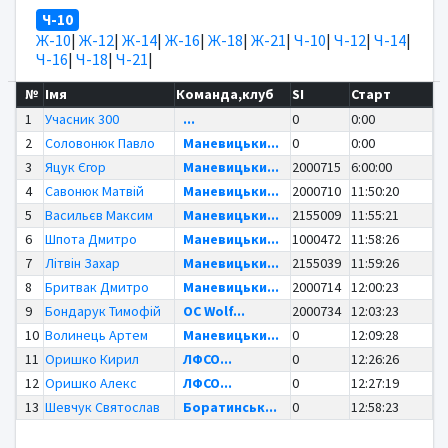
Ч-10
Ж-10
|
Ж-12
|
Ж-14
|
Ж-16
|
Ж-18
|
Ж-21
|
Ч-10
|
Ч-12
|
Ч-14
|
Ч-16
|
Ч-18
|
Ч-21
|
№
Імя
Команда,клуб
SI
Старт
1
Учасник 300
...
0
0:00
2
Соловонюк Павло
Маневицьки...
0
0:00
3
Яцук Єгор
Маневицьки...
2000715
6:00:00
4
Савонюк Матвій
Маневицьки...
2000710
11:50:20
5
Васильєв Максим
Маневицьки...
2155009
11:55:21
6
Шпота Дмитро
Маневицьки...
1000472
11:58:26
7
Літвін Захар
Маневицьки...
2155039
11:59:26
8
Бритвак Дмитро
Маневицьки...
2000714
12:00:23
9
Бондарук Тимофій
OC Wolf...
2000734
12:03:23
10
Волинець Артем
Маневицьки...
0
12:09:28
11
Оришко Кирил
ЛФСО...
0
12:26:26
12
Оришко Алекс
ЛФСО...
0
12:27:19
13
Шевчук Святослав
Боратинськ...
0
12:58:23