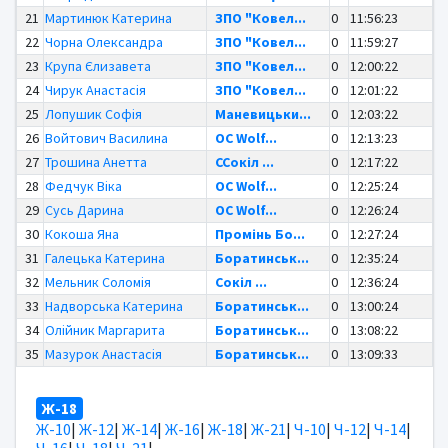
21
Мартинюк Катерина
ЗПО "Ковел...
0
11:56:23
22
Чорна Олександра
ЗПО "Ковел...
0
11:59:27
23
Крупа Єлизавета
ЗПО "Ковел...
0
12:00:22
24
Чирук Анастасія
ЗПО "Ковел...
0
12:01:22
25
Лопушик Софія
Маневицьки...
0
12:03:22
26
Войтович Василина
OC Wolf...
0
12:13:23
27
Трошина Анетта
ССокіл ...
0
12:17:22
28
Федчук Віка
OC Wolf...
0
12:25:24
29
Сусь Дарина
OC Wolf...
0
12:26:24
30
Кокоша Яна
Промінь Бо...
0
12:27:24
31
Галецька Катерина
Боратинськ...
0
12:35:24
32
Мельник Соломія
Сокіл ...
0
12:36:24
33
Надворська Катерина
Боратинськ...
0
13:00:24
34
Олійник Маргарита
Боратинськ...
0
13:08:22
35
Мазурок Анастасія
Боратинськ...
0
13:09:33
Ж-18
Ж-10
|
Ж-12
|
Ж-14
|
Ж-16
|
Ж-18
|
Ж-21
|
Ч-10
|
Ч-12
|
Ч-14
|
Ч-16
|
Ч-18
|
Ч-21
|