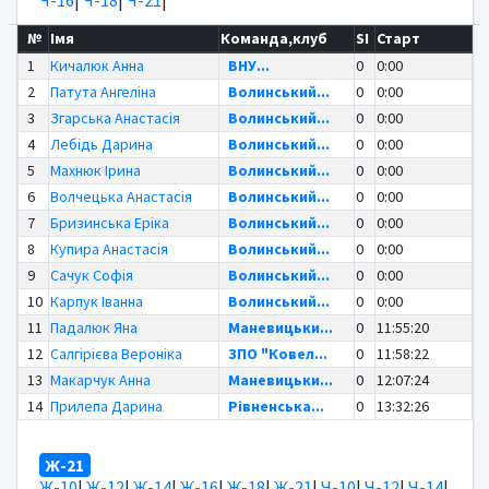
№
Імя
Команда,клуб
SI
Старт
1
Кичалюк Анна
ВНУ...
0
0:00
2
Патута Ангеліна
Волинський...
0
0:00
3
Згарська Анастасія
Волинський...
0
0:00
4
Лебідь Дарина
Волинський...
0
0:00
5
Махнюк Ірина
Волинський...
0
0:00
6
Волчецька Анастасія
Волинський...
0
0:00
7
Бризинська Еріка
Волинський...
0
0:00
8
Купира Анастасія
Волинський...
0
0:00
9
Сачук Софія
Волинський...
0
0:00
10
Карпук Іванна
Волинський...
0
0:00
11
Падалюк Яна
Маневицьки...
0
11:55:20
12
Салгірієва Вероніка
ЗПО "Ковел...
0
11:58:22
13
Макарчук Анна
Маневицьки...
0
12:07:24
14
Прилепа Дарина
Рівненська...
0
13:32:26
Ж-21
Ж-10
|
Ж-12
|
Ж-14
|
Ж-16
|
Ж-18
|
Ж-21
|
Ч-10
|
Ч-12
|
Ч-14
|