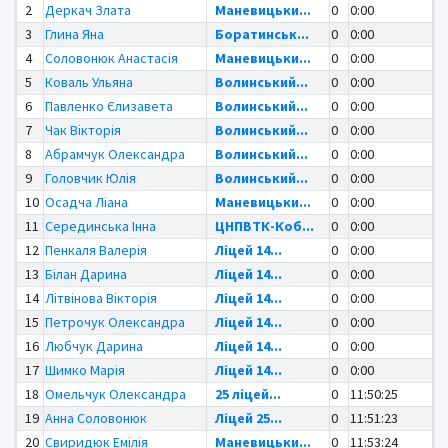
2
Деркач Злата
Маневицьки...
0
0:00
3
Глина Яна
Боратинськ...
0
0:00
4
Соловонюк Анастасія
Маневицьки...
0
0:00
5
Коваль Ульяна
Волинський...
0
0:00
6
Павленко Єлизавета
Волинський...
0
0:00
7
Чак Вікторія
Волинський...
0
0:00
8
Абрамчук Олександра
Волинський...
0
0:00
9
Головчик Юлія
Волинський...
0
0:00
10
Осадча Ліана
Маневицьки...
0
0:00
11
Серединська Інна
ЦНПВТК-Коб...
0
0:00
12
Пенкаля Валерія
Ліцей 14...
0
0:00
13
Білан Дарина
Ліцей 14...
0
0:00
14
Літвінова Вікторія
Ліцей 14...
0
0:00
15
Петрочук Олександра
Ліцей 14...
0
0:00
16
Любчук Дарина
Ліцей 14...
0
0:00
17
Шимко Марія
Ліцей 14...
0
0:00
18
Омельчук Олександра
25 ліцей...
0
11:50:25
19
Анна Соловонюк
Ліцей 25...
0
11:51:23
20
Свиридюк Емілія
Маневицьки...
0
11:53:24