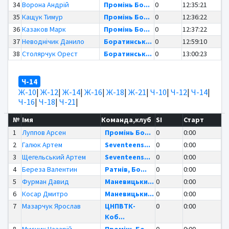
34
Ворона Андрій
Промінь Бо...
0
12:35:21
35
Кащук Тимур
Промінь Бо...
0
12:36:22
36
Казаков Марк
Промінь Бо...
0
12:37:22
37
Неводнічик Данило
Боратинськ...
0
12:59:10
38
Столярчук Орест
Боратинськ...
0
13:00:23
Ч-14
Ж-10
|
Ж-12
|
Ж-14
|
Ж-16
|
Ж-18
|
Ж-21
|
Ч-10
|
Ч-12
|
Ч-14
|
Ч-16
|
Ч-18
|
Ч-21
|
№
Імя
Команда,клуб
SI
Старт
1
Луппов Арсен
Промінь Бо...
0
0:00
2
Галюк Артем
Seventeens...
0
0:00
3
Щегельський Артем
Seventeens...
0
0:00
4
Береза Валентин
Ратнів, Бо...
0
0:00
5
Фурман Давид
Маневицьки...
0
0:00
6
Косар Дмитро
Маневицьки...
0
0:00
7
Мазарчук Ярослав
ЦНПВТК-
0
0:00
Коб...
8
Мисник Назарій
Промінь Бо...
0
0:00