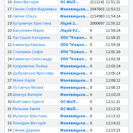
16
Зінич Вікторія
OC Wolf...
2112141
11:51:21
17
Смічик Софія Вадимівна
Маневицьки...
2047602
11:53:22
18
Смічик Ольга
Маневицьки...
2154980
11:54:24
19
Бутримчук Христина
Ліцей 2...
2000697
11:55:22
20
Вакулович Марія
Ліцей #2...
0
11:56:24
21
Пастушок Катерина
ЗПО "Ковел...
0
11:58:25
22
Каменчук Евеліна
ЗПО "Ковел...
0
11:59:28
23
Степанюк Софія
ЗПО "Ковел...
0
12:01:26
24
Каменчук Олександр
ЗПО "Ковел...
0
12:02:28
25
Куприянчик Поліна
Маневицьки...
0
12:03:24
26
Дубровська Ярослава
Маневицьки...
0
12:05:24
27
Мізюк Іларія
Маневицьки...
0
12:06:22
28
Остапчук Мілана
Маневицьки...
0
12:08:23
29
Шевчук Валерія
Маневицьки...
0
12:10:23
30
Войтович Орися
OC Wolf...
0
12:11:21
31
Мельник Емілія
OC Wolf...
0
12:12:25
32
Музичук Христина
Маневицьки...
0
12:13:22
33
Покидюк Вікторія
Маневицьки...
0
12:14:22
34
Смічик Дарина
Маневицьки...
0
12:15:23