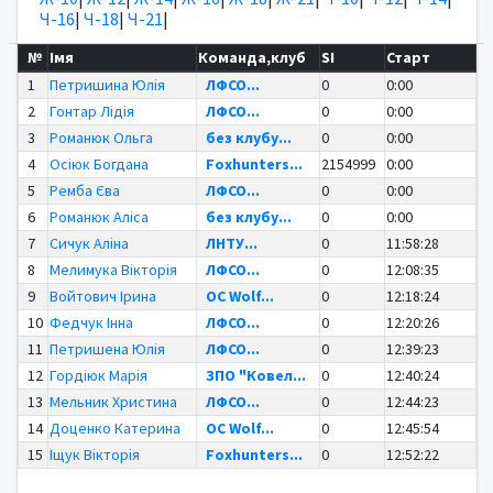
Ч-16
|
Ч-18
|
Ч-21
|
№
Імя
Команда,клуб
SI
Старт
1
Петришина Юлія
ЛФСО...
0
0:00
2
Гонтар Лідія
ЛФСО...
0
0:00
3
Романюк Ольга
без клубу...
0
0:00
4
Осіюк Богдана
Foxhunters...
2154999
0:00
5
Ремба Єва
ЛФСО...
0
0:00
6
Романюк Аліса
без клубу...
0
0:00
7
Сичук Аліна
ЛНТУ...
0
11:58:28
8
Мелимука Вікторія
ЛФСО...
0
12:08:35
9
Войтович Ірина
OC Wolf...
0
12:18:24
10
Федчук Інна
ЛФСО...
0
12:20:26
11
Петришена Юлія
ЛФСО...
0
12:39:23
12
Гордіюк Марія
ЗПО "Ковел...
0
12:40:24
13
Мельник Христина
ЛФСО...
0
12:44:23
14
Доценко Катерина
OC Wolf...
0
12:45:54
15
Іщук Вікторія
Foxhunters...
0
12:52:22