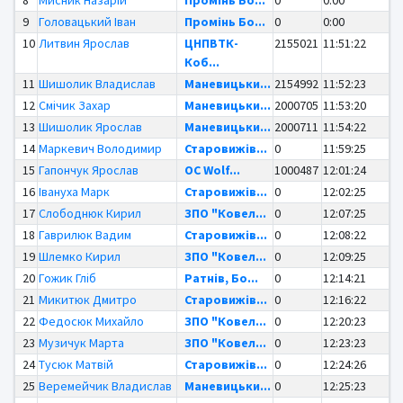
9
Головацький Іван
Промінь Бо...
0
0:00
10
Литвин Ярослав
ЦНПВТК-
2155021
11:51:22
Коб...
11
Шишолик Владислав
Маневицьки...
2154992
11:52:23
12
Смічик Захар
Маневицьки...
2000705
11:53:20
13
Шишолик Ярослав
Маневицьки...
2000711
11:54:22
14
Маркевич Володимир
Старовижів...
0
11:59:25
15
Гапончук Ярослав
OC Wolf...
1000487
12:01:24
16
Івануха Марк
Старовижів...
0
12:02:25
17
Слободнюк Кирил
ЗПО "Ковел...
0
12:07:25
18
Гаврилюк Вадим
Старовижів...
0
12:08:22
19
Шлемко Кирил
ЗПО "Ковел...
0
12:09:25
20
Гожик Гліб
Ратнів, Бо...
0
12:14:21
21
Микитюк Дмитро
Старовижів...
0
12:16:22
22
Федосюк Михайло
ЗПО "Ковел...
0
12:20:23
23
Музичук Марта
ЗПО "Ковел...
0
12:23:23
24
Тусюк Матвій
Старовижів...
0
12:24:26
25
Веремейчик Владислав
Маневицьки...
0
12:25:23