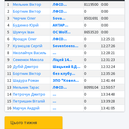
1
Мельник Віктор
ЛФСО...
8119500
0:00
2
Бортник Віктор
ЛФСО...
0
0:00
3
Черчик Олег
Sova...
8501691
0:00
4
Буденко Юрій
АНТАР...
0
0:00
5
Шумчук Іван
OC Wolf...
8653520
0:00
6
Ярощук Олег
ЛФСО...
0
12:25:21
7
Кузнєцов Сергій
Seventeens...
0
12:27:26
8
Ніколайчук Василь
...
0
12:28:21
9
Семенюк Микола
Ліцей 14...
0
12:31:23
10
Дубій Дмитро
Шацький БД...
0
12:32:24
11
Бортник Віктор
без клубу...
0
12:35:26
12
Шадура Роман
ЗПО "Ковел...
0
12:41:44
13
Мельник Тарас
ЛФСО...
8099104
12:50:57
14
Петрочук Дмитро
...
0
13:34:48
15
Петришин Віталій
...
0
13:39:28
16
Марчук Андрій
...
0
13:41:05
Цього тижня