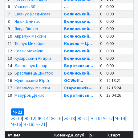
6
Учасник 301
...
0
0:00
7
Шевчук Владислав
Волинський...
0
0:00
8
Яцюк Дмитро
Волинський...
0
0:00
9
Ящук Віктор
Волинський...
0
0:00
10
Аврамук Максим
Волинський...
0
0:00
11
Ткачук Михайло
Ковель — Ц...
0
0:00
12
Козак Михайло
Волинський...
0
0:00
13
Кухарський Андрій
Волинський...
0
0:00
14
Лавренчук Назар
Боратинськ...
0
0:00
15
Браславець Дмитро
Волинський...
0
0:00
16
Жуковський Юрій
OC Wolf...
0
12:13:21
17
Ковальчук Максим
Старовижів...
0
12:15:24
18
Мазурок Денис
Боратинськ...
0
13:04:26
Ч-21
Ж-10
|
Ж-12
|
Ж-14
|
Ж-16
|
Ж-18
|
Ж-21
|
Ч-10
|
Ч-12
|
Ч-14
|
Ч-16
|
Ч-18
|
Ч-21
|
№
Імя
Команда,клуб
SI
Старт