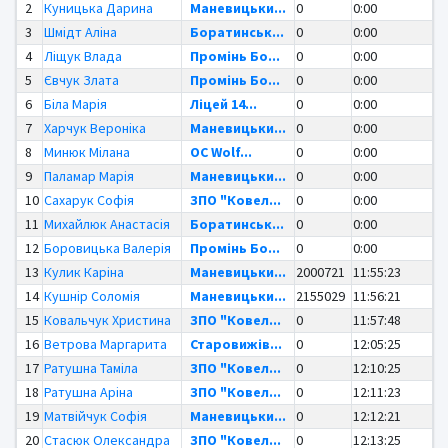
2
Куницька Дарина
Маневицьки...
0
0:00
3
Шмідт Аліна
Боратинськ...
0
0:00
4
Ліщук Влада
Промінь Бо...
0
0:00
5
Євчук Злата
Промінь Бо...
0
0:00
6
Біла Марія
Ліцей 14...
0
0:00
7
Харчук Вероніка
Маневицьки...
0
0:00
8
Минюк Мілана
OC Wolf...
0
0:00
9
Паламар Марія
Маневицьки...
0
0:00
10
Сахарук Софія
ЗПО "Ковел...
0
0:00
11
Михайлюк Анастасія
Боратинськ...
0
0:00
12
Боровицька Валерія
Промінь Бо...
0
0:00
13
Кулик Каріна
Маневицьки...
2000721
11:55:23
14
Кушнір Соломія
Маневицьки...
2155029
11:56:21
15
Ковальчук Христина
ЗПО "Ковел...
0
11:57:48
16
Ветрова Маргарита
Старовижів...
0
12:05:25
17
Ратушна Таміла
ЗПО "Ковел...
0
12:10:25
18
Ратушна Аріна
ЗПО "Ковел...
0
12:11:23
19
Матвійчук Софія
Маневицьки...
0
12:12:21
20
Стасюк Олександра
ЗПО "Ковел...
0
12:13:25