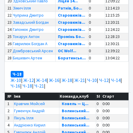
20
Здіховський Павло
Ліцей 14...
0
12:09:22
21
Зімич Ілля
Ратнів, Бо...
0
12:14:23
22
Чуприна Дмитро
Старовижів...
0
12:15:25
23
Завадський Богдан
Старовижів...
0
12:20:21
24
Гапонюк Дмитро
Старовижів...
0
12:24:22
25
Токарук Антон
Промінь Бо...
0
12:28:23
26
Гаврилюк Богдан А
Старовижів...
0
12:30:21
27
Домбровський Арсен
OC Wolf...
0
12:39:22
28
Бишевич Артем
Боратинськ...
0
13:04:22
Ч-18
Ж-10
|
Ж-12
|
Ж-14
|
Ж-16
|
Ж-18
|
Ж-21
|
Ч-10
|
Ч-12
|
Ч-14
|
Ч-16
|
Ч-18
|
Ч-21
|
№
Імя
Команда,клуб
SI
Старт
1
Кравчик Мойсей
Ковель — Ц...
0
0:00
2
Гуменчук Андрій
Волинський...
0
0:00
3
Пікуль Ілля
Волинський...
0
0:00
4
Андрієнко Кирил
Волинський...
0
0:00
5
Гаврилюк Андрій
Волинський...
0
0:00