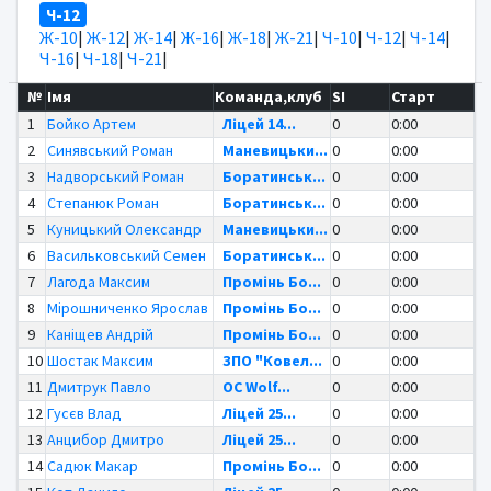
Ч-12
Ж-10
|
Ж-12
|
Ж-14
|
Ж-16
|
Ж-18
|
Ж-21
|
Ч-10
|
Ч-12
|
Ч-14
|
Ч-16
|
Ч-18
|
Ч-21
|
№
Імя
Команда,клуб
SI
Старт
1
Бойко Артем
Ліцей 14...
0
0:00
2
Синявський Роман
Маневицьки...
0
0:00
3
Надворський Роман
Боратинськ...
0
0:00
4
Степанюк Роман
Боратинськ...
0
0:00
5
Куницький Олександр
Маневицьки...
0
0:00
6
Васильковський Семен
Боратинськ...
0
0:00
7
Лагода Максим
Промінь Бо...
0
0:00
8
Мірошниченко Ярослав
Промінь Бо...
0
0:00
9
Каніщев Андрій
Промінь Бо...
0
0:00
10
Шостак Максим
ЗПО "Ковел...
0
0:00
11
Дмитрук Павло
OC Wolf...
0
0:00
12
Гусєв Влад
Ліцей 25...
0
0:00
13
Анцибор Дмитро
Ліцей 25...
0
0:00
14
Садюк Макар
Промінь Бо...
0
0:00