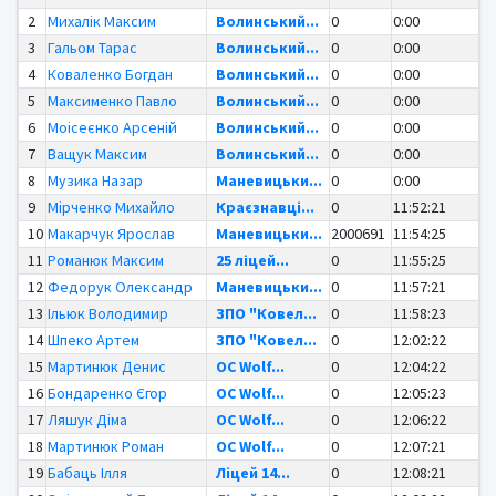
2
Михалік Максим
Волинський...
0
0:00
3
Гальом Тарас
Волинський...
0
0:00
4
Коваленко Богдан
Волинський...
0
0:00
5
Максименко Павло
Волинський...
0
0:00
6
Моісеєнко Арсеній
Волинський...
0
0:00
7
Ващук Максим
Волинський...
0
0:00
8
Музика Назар
Маневицьки...
0
0:00
9
Мірченко Михайло
Краєзнавці...
0
11:52:21
10
Макарчук Ярослав
Маневицьки...
2000691
11:54:25
11
Романюк Максим
25 ліцей...
0
11:55:25
12
Федорук Олександр
Маневицьки...
0
11:57:21
13
Ільюк Володимир
ЗПО "Ковел...
0
11:58:23
14
Шпеко Артем
ЗПО "Ковел...
0
12:02:22
15
Мартинюк Денис
OC Wolf...
0
12:04:22
16
Бондаренко Єгор
OC Wolf...
0
12:05:23
17
Ляшук Діма
OC Wolf...
0
12:06:22
18
Мартинюк Роман
OC Wolf...
0
12:07:21
19
Бабаць Ілля
Ліцей 14...
0
12:08:21