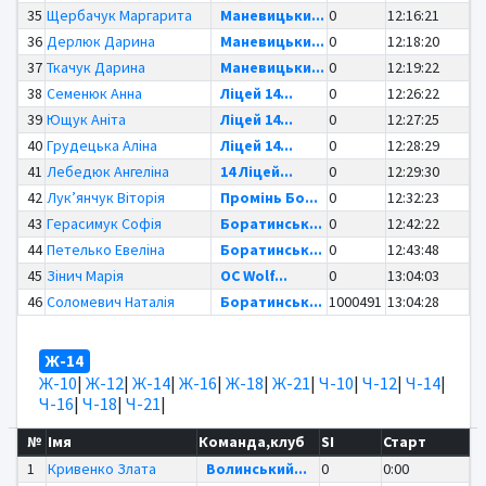
35
Щербачук Маргарита
Маневицьки...
0
12:16:21
36
Дерлюк Дарина
Маневицьки...
0
12:18:20
37
Ткачук Дарина
Маневицьки...
0
12:19:22
38
Семенюк Анна
Ліцей 14...
0
12:26:22
39
Ющук Аніта
Ліцей 14...
0
12:27:25
40
Грудецька Аліна
Ліцей 14...
0
12:28:29
41
Лебедюк Ангеліна
14 Ліцей...
0
12:29:30
42
Лукʼянчук Віторія
Промінь Бо...
0
12:32:23
43
Герасимук Софія
Боратинськ...
0
12:42:22
44
Петелько Евеліна
Боратинськ...
0
12:43:48
45
Зінич Марія
OC Wolf...
0
13:04:03
46
Соломевич Наталія
Боратинськ...
1000491
13:04:28
Ж-14
Ж-10
|
Ж-12
|
Ж-14
|
Ж-16
|
Ж-18
|
Ж-21
|
Ч-10
|
Ч-12
|
Ч-14
|
Ч-16
|
Ч-18
|
Ч-21
|
№
Імя
Команда,клуб
SI
Старт
1
Кривенко Злата
Волинський...
0
0:00