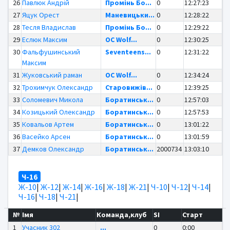
26
Павлюк Андрій
Промінь Бо...
0
12:27:23
27
Яцук Орест
Маневицьки...
0
12:28:22
28
Тесля Владислав
Промінь Бо...
0
12:29:22
29
Еслюк Максим
OC Wolf...
0
12:30:25
30
Фальфушинський
Seventeens...
0
12:31:22
Максим
31
Жуковський раман
OC Wolf...
0
12:34:24
32
Трохимчук Олександр
Старовижів...
0
12:39:25
33
Соломевич Микола
Боратинськ...
0
12:57:03
34
Козицький Олександр
Боратинськ...
0
12:57:53
35
Ковальов Артем
Боратинськ...
0
13:01:22
36
Васейко Арсен
Боратинськ...
0
13:01:59
37
Демков Олександр
Боратинськ...
2000734
13:03:10
Ч-16
Ж-10
|
Ж-12
|
Ж-14
|
Ж-16
|
Ж-18
|
Ж-21
|
Ч-10
|
Ч-12
|
Ч-14
|
Ч-16
|
Ч-18
|
Ч-21
|
№
Імя
Команда,клуб
SI
Старт
1
Учасник 302
...
0
0:00