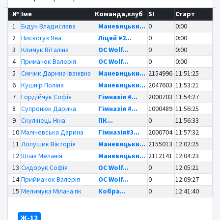
№
Імя
Команда,клуб
SI
Старт
1
Бідун Владислава
Маневицьки...
0
0:00
2
Нискогуз Яна
Ліцей #2...
0
0:00
3
Климук Віталіна
OC Wolf...
0
0:00
4
Примачок Валерія
OC Wolf...
0
0:00
5
Смічик Дарина Іванівна
Маневицьки...
2154996
11:51:25
6
Кушнір Поліна
Маневицьки...
2047603
11:53:21
7
Гордійчук Софія
Гімназія #...
2000703
11:54:27
8
Супронюк Дарина
Гімназія #...
1000489
11:56:25
9
Скулінець Ніна
ПК...
0
11:56:33
10
Маліневська Дарина
Гімназія#3...
2000704
11:57:32
11
Лопушик Вікторія
Маневицьки...
2155013
12:02:25
12
Шпак Меланія
Маневицьки...
2112141
12:04:23
13
Сидорук Софія
OC Wolf...
0
12:05:21
14
Приймачок Валерія
OC Wolf...
0
12:09:27
15
Мелимука Мілана пк
Кобра...
0
12:41:40
Ж-12