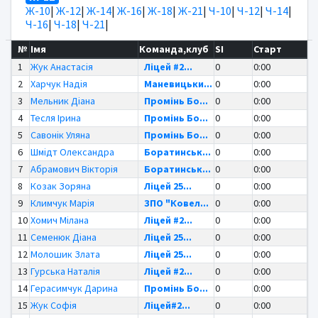
Ж-10
|
Ж-12
|
Ж-14
|
Ж-16
|
Ж-18
|
Ж-21
|
Ч-10
|
Ч-12
|
Ч-14
|
Ч-16
|
Ч-18
|
Ч-21
|
№
Імя
Команда,клуб
SI
Старт
1
Жук Анастасія
Ліцей #2...
0
0:00
2
Харчук Надія
Маневицьки...
0
0:00
3
Мельник Діана
Промінь Бо...
0
0:00
4
Тесля Ірина
Промінь Бо...
0
0:00
5
Савонік Уляна
Промінь Бо...
0
0:00
6
Шмідт Олександра
Боратинськ...
0
0:00
7
Абрамович Вікторія
Боратинськ...
0
0:00
8
Козак Зоряна
Ліцей 25...
0
0:00
9
Климчук Марія
ЗПО "Ковел...
0
0:00
10
Хомич Мілана
Ліцей #2...
0
0:00
11
Семенюк Діана
Ліцей 25...
0
0:00
12
Молошик Злата
Ліцей 25...
0
0:00
13
Гурська Наталія
Ліцей #2...
0
0:00
14
Герасимчук Дарина
Промінь Бо...
0
0:00
15
Жук Софія
Ліцей#2...
0
0:00