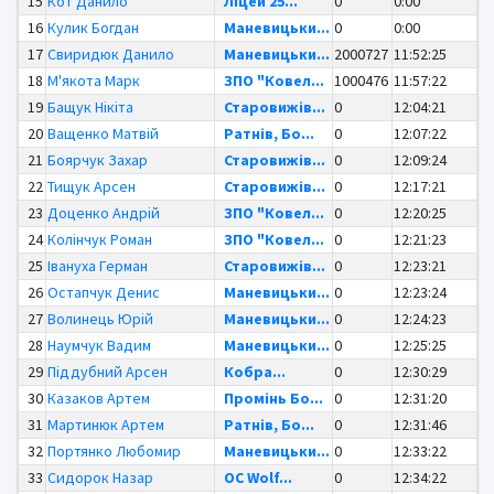
15
Кот Данило
Ліцей 25...
0
0:00
16
Кулик Богдан
Маневицьки...
0
0:00
17
Свиридюк Данило
Маневицьки...
2000727
11:52:25
18
М'якота Марк
ЗПО "Ковел...
1000476
11:57:22
19
Бащук Нікіта
Старовижів...
0
12:04:21
20
Ващенко Матвій
Ратнів, Бо...
0
12:07:22
21
Боярчук Захар
Старовижів...
0
12:09:24
22
Тищук Арсен
Старовижів...
0
12:17:21
23
Доценко Андрій
ЗПО "Ковел...
0
12:20:25
24
Колінчук Роман
ЗПО "Ковел...
0
12:21:23
25
Івануха Герман
Старовижів...
0
12:23:21
26
Остапчук Денис
Маневицьки...
0
12:23:24
27
Волинець Юрій
Маневицьки...
0
12:24:23
28
Наумчук Вадим
Маневицьки...
0
12:25:25
29
Піддубний Арсен
Кобра...
0
12:30:29
30
Казаков Артем
Промінь Бо...
0
12:31:20
31
Мартинюк Артем
Ратнів, Бо...
0
12:31:46
32
Портянко Любомир
Маневицьки...
0
12:33:22
33
Сидорок Назар
OC Wolf...
0
12:34:22