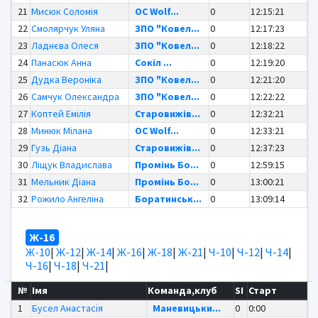
21
Мисюк Соломія
OC Wolf...
0
12:15:21
22
Смолярчук Уляна
ЗПО "Ковел...
0
12:17:23
23
Ладнєва Олеся
ЗПО "Ковел...
0
12:18:22
24
Панасюк Анна
Сокіл ...
0
12:19:20
25
Дудка Вероніка
ЗПО "Ковел...
0
12:21:20
26
Самчук Олександра
ЗПО "Ковел...
0
12:22:22
27
Коптей Емілія
Старовижів...
0
12:32:21
28
Минюк Мілана
OC Wolf...
0
12:33:21
29
Гузь Діана
Старовижів...
0
12:37:23
30
Ліщук Владислава
Промінь Бо...
0
12:59:15
31
Мельник Діана
Промінь Бо...
0
13:00:21
32
Рожило Ангеліна
Боратинськ...
0
13:09:14
Ж-16
Ж-10
|
Ж-12
|
Ж-14
|
Ж-16
|
Ж-18
|
Ж-21
|
Ч-10
|
Ч-12
|
Ч-14
|
Ч-16
|
Ч-18
|
Ч-21
|
№
Імя
Команда,клуб
SI
Старт
1
Бусел Анастасія
Маневицьки...
0
0:00