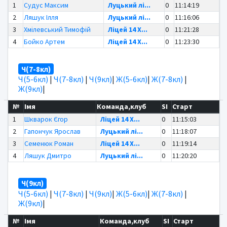
1
Судус Максим
Луцький лі...
0
11:14:19
2
Ляшук Ілля
Луцький лі...
0
11:16:06
3
Хмілевський Тимофій
Ліцей 14 Х...
0
11:21:28
4
Бойко Артем
Ліцей 14 Х...
0
11:23:30
Ч(7-8кл)
Ч(5-6кл)
|
Ч(7-8кл)
|
Ч(9кл)
|
Ж(5-6кл)
|
Ж(7-8кл)
|
Ж(9кл)
|
№
Імя
Команда,клуб
SI
Старт
1
Шкварок Єгор
Ліцей 14 Х...
0
11:15:03
2
Гапончук Ярослав
Луцький лі...
0
11:18:07
3
Семенюк Роман
Ліцей 14 Х...
0
11:19:14
4
Ляшук Дмитро
Луцький лі...
0
11:20:20
Ч(9кл)
Ч(5-6кл)
|
Ч(7-8кл)
|
Ч(9кл)
|
Ж(5-6кл)
|
Ж(7-8кл)
|
Ж(9кл)
|
№
Імя
Команда,клуб
SI
Старт