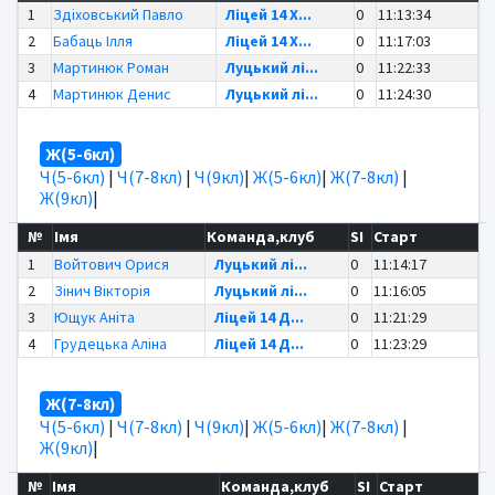
1
Здіховський Павло
Ліцей 14 Х...
0
11:13:34
2
Бабаць Ілля
Ліцей 14 Х...
0
11:17:03
3
Мартинюк Роман
Луцький лі...
0
11:22:33
4
Мартинюк Денис
Луцький лі...
0
11:24:30
Ж(5-6кл)
Ч(5-6кл)
|
Ч(7-8кл)
|
Ч(9кл)
|
Ж(5-6кл)
|
Ж(7-8кл)
|
Ж(9кл)
|
№
Імя
Команда,клуб
SI
Старт
1
Войтович Орися
Луцький лі...
0
11:14:17
2
Зінич Вікторія
Луцький лі...
0
11:16:05
3
Ющук Аніта
Ліцей 14 Д...
0
11:21:29
4
Грудецька Аліна
Ліцей 14 Д...
0
11:23:29
Ж(7-8кл)
Ч(5-6кл)
|
Ч(7-8кл)
|
Ч(9кл)
|
Ж(5-6кл)
|
Ж(7-8кл)
|
Ж(9кл)
|
№
Імя
Команда,клуб
SI
Старт