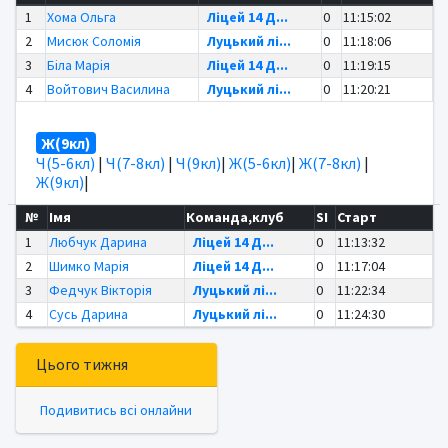
1
Хома Ольга
Ліцей 14 Д...
0
11:15:02
2
Мисюк Соломія
Луцький лі...
0
11:18:06
3
Біла Марія
Ліцей 14 Д...
0
11:19:15
4
Войтович Василина
Луцький лі...
0
11:20:21
Ж(9кл)
Ч(5-6кл)
|
Ч(7-8кл)
|
Ч(9кл)
|
Ж(5-6кл)
|
Ж(7-8кл)
|
Ж(9кл)
|
№
Імя
Команда,клуб
SI
Старт
1
Любчук Дарина
Ліцей 14 Д...
0
11:13:32
2
Шимко Марія
Ліцей 14 Д...
0
11:17:04
3
Федчук Вікторія
Луцький лі...
0
11:22:34
4
Сусь Дарина
Луцький лі...
0
11:24:30
Цього тижня
Подивитись всі онлайни