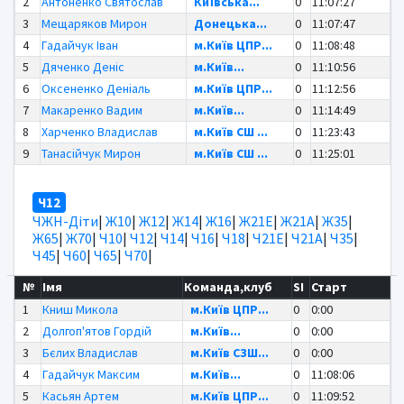
2
Антоненко Святослав
Київська...
0
11:07:27
3
Мещаряков Мирон
Донецька...
0
11:07:47
4
Гадайчук Іван
м.Київ ЦПР...
0
11:08:48
5
Дяченко Деніс
м.Київ...
0
11:10:56
6
Оксененко Деніаль
м.Київ ЦПР...
0
11:12:56
7
Макаренко Вадим
м.Київ...
0
11:14:49
8
Харченко Владислав
м.Київ СШ ...
0
11:23:43
9
Танасійчук Мирон
м.Київ СШ ...
0
11:25:01
Ч12
ЧЖН-Діти
|
Ж10
|
Ж12
|
Ж14
|
Ж16
|
Ж21Е
|
Ж21А
|
Ж35
|
Ж65
|
Ж70
|
Ч10
|
Ч12
|
Ч14
|
Ч16
|
Ч18
|
Ч21Е
|
Ч21А
|
Ч35
|
Ч45
|
Ч60
|
Ч65
|
Ч70
|
№
Імя
Команда,клуб
SI
Старт
1
Книш Микола
м.Київ ЦПР...
0
0:00
2
Долгоп'ятов Гордій
м.Київ...
0
0:00
3
Бєлих Владислав
м.Київ СЗШ...
0
0:00
4
Гадайчук Максим
м.Київ...
0
11:08:06
5
Касьян Артем
м.Київ ЦПР...
0
11:09:52