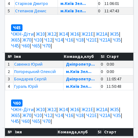
4
Старіков Дмитро
м.Київ Зел...
0
11:06:01
5
Степанов Денис
м.Київ Зел...
0
11:47:43
Ч45
ЧЖН-Діти
|
Ж10
|
Ж12
|
Ж14
|
Ж16
|
Ж21Е
|
Ж21А
|
Ж35
|
Ж65
|
Ж70
|
Ч10
|
Ч12
|
Ч14
|
Ч16
|
Ч18
|
Ч21Е
|
Ч21А
|
Ч35
|
Ч45
|
Ч60
|
Ч65
|
Ч70
|
№
Імя
Команда,клуб
SI
Старт
1
Савенко Юрий
Дніпропетр...
0
0:00
2
Погорецький Олексій
м.Київ Зел...
0
0:00
3
Бондарев Сергій
Дніпропетр...
0
11:05:47
4
Гураль Юрій
м.Київ Зел...
0
11:50:48
Ч60
ЧЖН-Діти
|
Ж10
|
Ж12
|
Ж14
|
Ж16
|
Ж21Е
|
Ж21А
|
Ж35
|
Ж65
|
Ж70
|
Ч10
|
Ч12
|
Ч14
|
Ч16
|
Ч18
|
Ч21Е
|
Ч21А
|
Ч35
|
Ч45
|
Ч60
|
Ч65
|
Ч70
|
№
Імя
Команда,клуб
SI
Старт