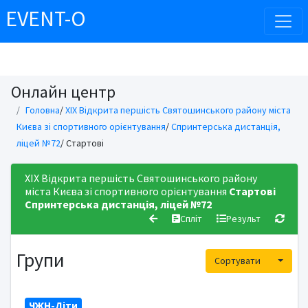
EVENT-O
Онлайн центр
Головна
/
ХІХ Відкрита першість Святошинського району міста
Києва зі спортивного орієнтування
/
Спринтерська дистанція,
ліцей №72
/ Стартові
ХІХ Відкрита першість Святошинського району
міста Києва зі спортивного орієнтування
Стартові
Спринтерська дистанція, ліцей №72
Спліт
Результ
Групи
Toggle
Сортувати
ЧЖН-Діти