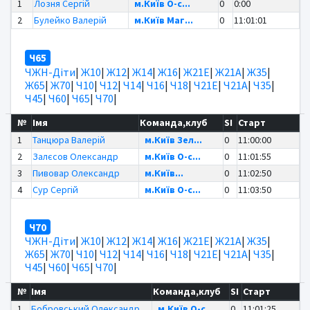
1
Лозня Сергій
м.Київ O-c...
0
0:00
2
Булейко Валерій
м.Київ Маг...
0
11:01:01
Ч65
ЧЖН-Діти
|
Ж10
|
Ж12
|
Ж14
|
Ж16
|
Ж21Е
|
Ж21А
|
Ж35
|
Ж65
|
Ж70
|
Ч10
|
Ч12
|
Ч14
|
Ч16
|
Ч18
|
Ч21Е
|
Ч21А
|
Ч35
|
Ч45
|
Ч60
|
Ч65
|
Ч70
|
№
Імя
Команда,клуб
SI
Старт
1
Танцюра Валерій
м.Київ Зел...
0
11:00:00
2
Залєсов Олександр
м.Київ O-c...
0
11:01:55
3
Пивовар Олександр
м.Київ...
0
11:02:50
4
Сур Сергій
м.Київ O-c...
0
11:03:50
Ч70
ЧЖН-Діти
|
Ж10
|
Ж12
|
Ж14
|
Ж16
|
Ж21Е
|
Ж21А
|
Ж35
|
Ж65
|
Ж70
|
Ч10
|
Ч12
|
Ч14
|
Ч16
|
Ч18
|
Ч21Е
|
Ч21А
|
Ч35
|
Ч45
|
Ч60
|
Ч65
|
Ч70
|
№
Імя
Команда,клуб
SI
Старт
1
Бобровський Олександр
м.Київ O-c...
0
11:01:25