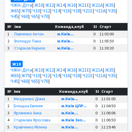
ЧЖН-Діти
|
Ж10
|
Ж12
|
Ж14
|
Ж16
|
Ж21Е
|
Ж21А
|
Ж35
|
Ж65
|
Ж70
|
Ч10
|
Ч12
|
Ч14
|
Ч16
|
Ч18
|
Ч21Е
|
Ч21А
|
Ч35
|
Ч45
|
Ч60
|
Ч65
|
Ч70
|
№
Імя
Команда,клуб
SI
Старт
1
Павленко Антон
м.Київ...
0
11:03:00
2
Волощук Тіана
м.Київ...
0
11:05:50
3
Старіков Кирило
м.Київ...
0
11:30:20
Ж10
ЧЖН-Діти
|
Ж10
|
Ж12
|
Ж14
|
Ж16
|
Ж21Е
|
Ж21А
|
Ж35
|
Ж65
|
Ж70
|
Ч10
|
Ч12
|
Ч14
|
Ч16
|
Ч18
|
Ч21Е
|
Ч21А
|
Ч35
|
Ч45
|
Ч60
|
Ч65
|
Ч70
|
№
Імя
Команда,клуб
SI
Старт
1
Мазуренко Діана
м.Київ...
0
11:01:00
2
Блоцька Евгенія
м.Київ ЦПР...
0
11:04:50
3
Яроменко Анна
м.Київ...
0
11:06:06
4
Старікова Ярослава
м.Київ Зел...
0
11:06:50
5
Кравченко Мілена
м.Київ...
0
11:19:46