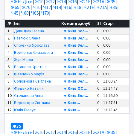
ЧЖН-Діти
|
Ж10
|
Ж12
|
Ж14
|
Ж16
|
Ж21Е
|
Ж21А
|
Ж35
|
Ж65
|
Ж70
|
Ч10
|
Ч12
|
Ч14
|
Ч16
|
Ч18
|
Ч21Е
|
Ч21А
|
Ч35
|
Ч45
|
Ч60
|
Ч65
|
Ч70
|
№
Імя
Команда,клуб
SI
Старт
1
Давидюк Олена
м.Київ Зел...
0
0:00
2
Павлюк Олена
м.Київ Зел...
0
0:00
3
Спіженко Ярослава
м.Київ Зел...
0
0:00
4
Войченко Єлизавета
м.Київ Зел...
0
0:00
5
Жук Марія
м.Київ Зел...
0
0:00
6
Ваганова Крістіна
м.Київ СШ ...
0
0:00
7
Шевченко Марія
м.Київ Зел...
0
0:00
8
Соловйова Світлана
м.Київ Зел...
0
11:00:24
9
Федько Наталія
м.Київ OC ...
0
11:14:47
10
Степанова Анна
м.Київ Зел...
0
11:16:50
11
Вернигора Світлана
м.Київ...
0
11:27:31
12
Юлія Білоус
м.Київ...
0
11:28:45
Ж35
ЧЖН-Діти
|
Ж10
|
Ж12
|
Ж14
|
Ж16
|
Ж21Е
|
Ж21А
|
Ж35
|