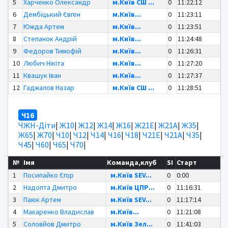
5
Харченко Олександр
м.Київ СШ ...
0
11:22:12
6
Дембіцький Євген
м.Київ...
0
11:23:11
7
Южда Артем
м.Київ...
0
11:23:51
8
Степанок Андрій
м.Київ...
0
11:24:48
9
Федоров Тимофій
м.Київ...
0
11:26:31
10
Любич Нікіта
м.Київ...
0
11:27:20
11
Квашук Іван
м.Київ...
0
11:27:37
12
Гаджалов Назар
м.Київ СШ ...
0
11:28:51
Ч16
ЧЖН-Діти
|
Ж10
|
Ж12
|
Ж14
|
Ж16
|
Ж21Е
|
Ж21А
|
Ж35
|
Ж65
|
Ж70
|
Ч10
|
Ч12
|
Ч14
|
Ч16
|
Ч18
|
Ч21Е
|
Ч21А
|
Ч35
|
Ч45
|
Ч60
|
Ч65
|
Ч70
|
№
Імя
Команда,клуб
SI
Старт
1
Посипайко Єгор
м.Київ SEV...
0
0:00
2
Надопта Дмитро
м.Київ ЦПР...
0
11:16:31
3
Паюк Артем
м.Київ SEV...
0
11:17:14
4
Макаренко Владислав
м.Київ...
0
11:21:08
5
Соловйов Дмитро
м.Київ Зел...
0
11:41:03