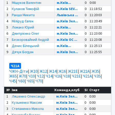
1
Мішуков Валентин
м.Київ...
0
0:00
2
Кулаков Тимофій
м.Київ SEV...
0
11:18:52
3
Ракша Микита
Львівська ...
0
11:20:03
4
Міліруд Євген
м.Київ Зел...
0
11:20:49
5
Ломако Юрий
м.Київ...
0
11:22:21
6
Дмитрієнко Олег
м.Київ Зел...
0
11:23:00
7
Безкоровайний Андрій
м.Київ OC ...
0
11:23:08
8
Денис Білецький
м.Київ...
0
11:25:13
9
Дячук Богдан
м.Київ Зел...
0
11:25:55
Ч21А
ЧЖН-Діти
|
Ж10
|
Ж12
|
Ж14
|
Ж16
|
Ж21Е
|
Ж21А
|
Ж35
|
Ж65
|
Ж70
|
Ч10
|
Ч12
|
Ч14
|
Ч16
|
Ч18
|
Ч21Е
|
Ч21А
|
Ч35
|
Ч45
|
Ч60
|
Ч65
|
Ч70
|
№
Імя
Команда,клуб
SI
Старт
1
Ляшенко Олександр
м.Київ Зел...
0
0:00
2
Кузьменко Максим
м.Київ Зел...
0
0:00
3
Степаненко Микола
м.Київ Зел...
0
0:00
4
Коцюруба Руслан
м.Київ Зел...
0
0:00