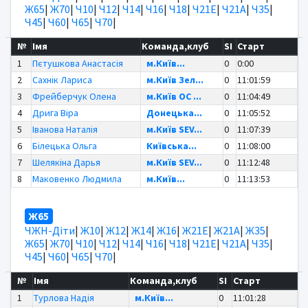
Ж65
|
Ж70
|
Ч10
|
Ч12
|
Ч14
|
Ч16
|
Ч18
|
Ч21Е
|
Ч21А
|
Ч35
|
Ч45
|
Ч60
|
Ч65
|
Ч70
|
№
Імя
Команда,клуб
SI
Старт
1
Пєтушкова Анастасія
м.Київ...
0
0:00
2
Сахнік Лариса
м.Київ Зел...
0
11:01:59
3
Фрейберчук Олена
м.Київ OC ...
0
11:04:49
4
Дрига Віра
Донецька...
0
11:05:52
5
Іванова Наталія
м.Київ SEV...
0
11:07:39
6
Білецька Ольга
Київська...
0
11:08:00
7
Шелякіна Дарья
м.Київ SEV...
0
11:12:48
8
Маковенко Людмила
м.Київ...
0
11:13:53
Ж65
ЧЖН-Діти
|
Ж10
|
Ж12
|
Ж14
|
Ж16
|
Ж21Е
|
Ж21А
|
Ж35
|
Ж65
|
Ж70
|
Ч10
|
Ч12
|
Ч14
|
Ч16
|
Ч18
|
Ч21Е
|
Ч21А
|
Ч35
|
Ч45
|
Ч60
|
Ч65
|
Ч70
|
№
Імя
Команда,клуб
SI
Старт
1
Турлова Надія
м.Київ...
0
11:01:28