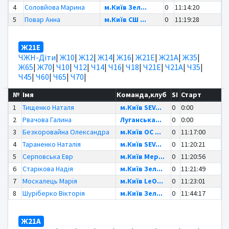
4
Соловйова Марина
м.Київ Зел...
0
11:14:20
5
Повар Анна
м.Київ СШ ...
0
11:19:28
Ж21Е
ЧЖН-Діти
|
Ж10
|
Ж12
|
Ж14
|
Ж16
|
Ж21Е
|
Ж21А
|
Ж35
|
Ж65
|
Ж70
|
Ч10
|
Ч12
|
Ч14
|
Ч16
|
Ч18
|
Ч21Е
|
Ч21А
|
Ч35
|
Ч45
|
Ч60
|
Ч65
|
Ч70
|
№
Імя
Команда,клуб
SI
Старт
1
Тищенко Наталя
м.Київ SEV...
0
0:00
2
Рвачова Галина
Луганська...
0
0:00
3
Безкоровайна Олександра
м.Київ OC ...
0
11:17:00
4
Тараненко Наталія
м.Київ SEV...
0
11:20:21
5
Серповська Евр
м.Київ Мер...
0
11:20:56
6
Старікова Надія
м.Київ Зел...
0
11:21:49
7
Москалець Марія
м.Київ LeO...
0
11:23:01
8
Шуріберко Вікторія
м.Київ Зел...
0
11:44:17
Ж21А