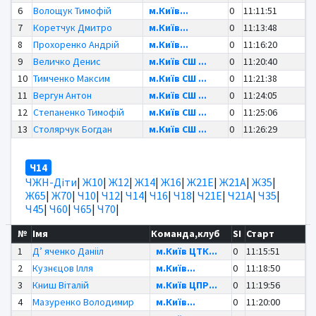
6
Волощук Тимофій
м.Київ...
0
11:11:51
7
Коретчук Дмитро
м.Київ...
0
11:13:48
8
Прохоренко Андрій
м.Київ...
0
11:16:20
9
Величко Денис
м.Київ СШ ...
0
11:20:40
10
Тимченко Максим
м.Київ СШ ...
0
11:21:38
11
Вергун Антон
м.Київ СШ ...
0
11:24:05
12
Степаненко Тимофій
м.Київ СШ ...
0
11:25:06
13
Столярчук Богдан
м.Київ СШ ...
0
11:26:29
Ч14
ЧЖН-Діти
|
Ж10
|
Ж12
|
Ж14
|
Ж16
|
Ж21Е
|
Ж21А
|
Ж35
|
Ж65
|
Ж70
|
Ч10
|
Ч12
|
Ч14
|
Ч16
|
Ч18
|
Ч21Е
|
Ч21А
|
Ч35
|
Ч45
|
Ч60
|
Ч65
|
Ч70
|
№
Імя
Команда,клуб
SI
Старт
1
Д’ яченко Данііл
м.Київ ЦТК...
0
11:15:51
2
Кузнєцов Ілля
м.Київ...
0
11:18:50
3
Книш Віталій
м.Київ ЦПР...
0
11:19:56
4
Мазуренко Володимир
м.Київ...
0
11:20:00