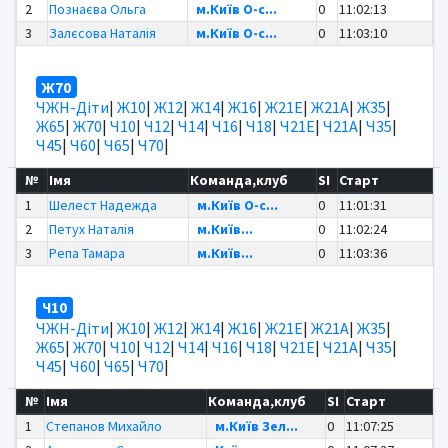
2
Познаєва Ольга
м.Київ O-c...
0
11:02:13
3
Залєсова Наталія
м.Київ O-c...
0
11:03:10
Ж70
ЧЖН-Діти
|
Ж10
|
Ж12
|
Ж14
|
Ж16
|
Ж21Е
|
Ж21А
|
Ж35
|
Ж65
|
Ж70
|
Ч10
|
Ч12
|
Ч14
|
Ч16
|
Ч18
|
Ч21Е
|
Ч21А
|
Ч35
|
Ч45
|
Ч60
|
Ч65
|
Ч70
|
№
Імя
Команда,клуб
SI
Старт
1
Шелест Надежда
м.Київ O-c...
0
11:01:31
2
Петух Наталія
м.Київ...
0
11:02:24
3
Репа Тамара
м.Київ...
0
11:03:36
Ч10
ЧЖН-Діти
|
Ж10
|
Ж12
|
Ж14
|
Ж16
|
Ж21Е
|
Ж21А
|
Ж35
|
Ж65
|
Ж70
|
Ч10
|
Ч12
|
Ч14
|
Ч16
|
Ч18
|
Ч21Е
|
Ч21А
|
Ч35
|
Ч45
|
Ч60
|
Ч65
|
Ч70
|
№
Імя
Команда,клуб
SI
Старт
1
Степанов Михайло
м.Київ Зел...
0
11:07:25