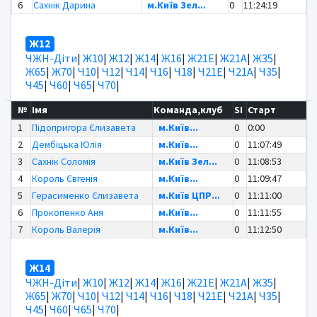
6
Сахнік Дарина
м.Київ Зел...
0
11:24:19
Ж12
ЧЖН-Діти
|
Ж10
|
Ж12
|
Ж14
|
Ж16
|
Ж21Е
|
Ж21А
|
Ж35
|
Ж65
|
Ж70
|
Ч10
|
Ч12
|
Ч14
|
Ч16
|
Ч18
|
Ч21Е
|
Ч21А
|
Ч35
|
Ч45
|
Ч60
|
Ч65
|
Ч70
|
№
Імя
Команда,клуб
SI
Старт
1
Підопригора Єлизавета
м.Київ...
0
0:00
2
Дембіцька Юлія
м.Київ...
0
11:07:49
3
Сахнік Соломія
м.Київ Зел...
0
11:08:53
4
Король Євгенія
м.Київ...
0
11:09:47
5
Герасименко Єлизавета
м.Київ ЦПР...
0
11:11:00
6
Прокопенко Аня
м.Київ...
0
11:11:55
7
Король Валерія
м.Київ...
0
11:12:50
Ж14
ЧЖН-Діти
|
Ж10
|
Ж12
|
Ж14
|
Ж16
|
Ж21Е
|
Ж21А
|
Ж35
|
Ж65
|
Ж70
|
Ч10
|
Ч12
|
Ч14
|
Ч16
|
Ч18
|
Ч21Е
|
Ч21А
|
Ч35
|
Ч45
|
Ч60
|
Ч65
|
Ч70
|