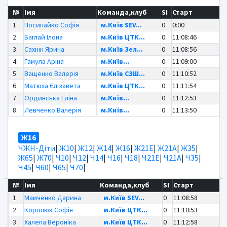
№
Імя
Команда,клуб
SI
Старт
1
Посипайко Софія
м.Київ SEV...
0
0:00
2
Баглай Ілона
м.Київ ЦТК...
0
11:08:46
3
Сахнік Ярина
м.Київ Зел...
0
11:08:56
4
Гамула Аріна
м.Київ...
0
11:09:00
5
Ващенко Валерія
м.Київ СЗШ...
0
11:10:52
6
Матюха Єлізавета
м.Київ ЦТК...
0
11:11:54
7
Ординська Еліна
м.Київ...
0
11:12:53
8
Левченко Валерія
м.Київ...
0
11:13:50
Ж16
ЧЖН-Діти
|
Ж10
|
Ж12
|
Ж14
|
Ж16
|
Ж21Е
|
Ж21А
|
Ж35
|
Ж65
|
Ж70
|
Ч10
|
Ч12
|
Ч14
|
Ч16
|
Ч18
|
Ч21Е
|
Ч21А
|
Ч35
|
Ч45
|
Ч60
|
Ч65
|
Ч70
|
№
Імя
Команда,клуб
SI
Старт
1
Мамченко Дарина
м.Київ SEV...
0
11:08:58
2
Королюк Софія
м.Київ ЦТК...
0
11:10:53
3
Халепа Вероніка
м.Київ ЦТК...
0
11:12:58