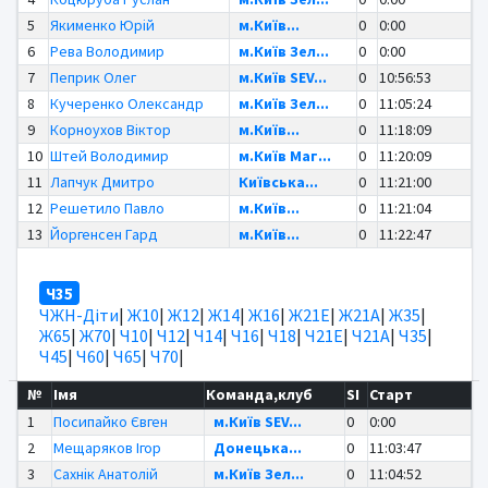
5
Якименко Юрій
м.Київ...
0
0:00
6
Рева Володимир
м.Київ Зел...
0
0:00
7
Пеприк Олег
м.Київ SEV...
0
10:56:53
8
Кучеренко Олександр
м.Київ Зел...
0
11:05:24
9
Корноухов Віктор
м.Київ...
0
11:18:09
10
Штей Володимир
м.Київ Маг...
0
11:20:09
11
Лапчук Дмитро
Київська...
0
11:21:00
12
Решетило Павло
м.Київ...
0
11:21:04
13
Йоргенсен Гард
м.Київ...
0
11:22:47
Ч35
ЧЖН-Діти
|
Ж10
|
Ж12
|
Ж14
|
Ж16
|
Ж21Е
|
Ж21А
|
Ж35
|
Ж65
|
Ж70
|
Ч10
|
Ч12
|
Ч14
|
Ч16
|
Ч18
|
Ч21Е
|
Ч21А
|
Ч35
|
Ч45
|
Ч60
|
Ч65
|
Ч70
|
№
Імя
Команда,клуб
SI
Старт
1
Посипайко Євген
м.Київ SEV...
0
0:00
2
Мещаряков Ігор
Донецька...
0
11:03:47
3
Сахнік Анатолій
м.Київ Зел...
0
11:04:52