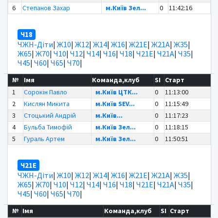
6
Степанов Захар
м.Київ Зел...
0
11:42:16
Ч18
ЧЖН-Діти
|
Ж10
|
Ж12
|
Ж14
|
Ж16
|
Ж21Е
|
Ж21А
|
Ж35
|
Ж65
|
Ж70
|
Ч10
|
Ч12
|
Ч14
|
Ч16
|
Ч18
|
Ч21Е
|
Ч21А
|
Ч35
|
Ч45
|
Ч60
|
Ч65
|
Ч70
|
№
Імя
Команда,клуб
SI
Старт
1
Сорокін Павло
м.Київ ЦТК...
0
11:13:00
2
Кислян Микита
м.Київ SEV...
0
11:15:49
3
Стоцький Андрій
м.Київ...
0
11:17:23
4
Бульба Тимофій
м.Київ Зел...
0
11:18:15
5
Гураль Артем
м.Київ Зел...
0
11:50:51
Ч21Е
ЧЖН-Діти
|
Ж10
|
Ж12
|
Ж14
|
Ж16
|
Ж21Е
|
Ж21А
|
Ж35
|
Ж65
|
Ж70
|
Ч10
|
Ч12
|
Ч14
|
Ч16
|
Ч18
|
Ч21Е
|
Ч21А
|
Ч35
|
Ч45
|
Ч60
|
Ч65
|
Ч70
|
№
Імя
Команда,клуб
SI
Старт