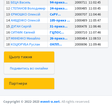
11
БЕЦА Василь
94-прикз...
2000711
11:02:45
12
СТЕПАНОВ Володимир
24-прикз...
1000485
11:03:45
13
ЄРМОШКО Олексій
СхРУ...
2000707
11:04:46
14
АНІЩЕНКО Олексій
105-прикз ...
1000489
11:05:47
15
ДУГАН Сергій
31-прикз...
1000478
11:06:46
16
СИТНИК Євгеній
ГЦПОС...
2000710
11:07:46
17
МІХНЕНКО Михайло
26-прикз...
1000484
11:08:53
18
КОЦЮРУБА Руслан
ОКПП...
2000696
11:09:46
Цього тижня
Подивитись всі онлайни
Партнери
Copyright © 2022-2023
event-o.net
.
All rights reserved.