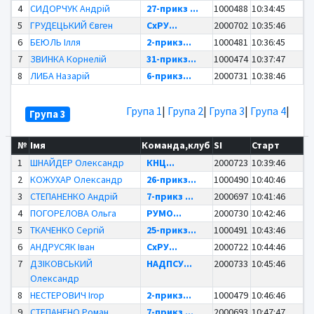
4
СИДОРЧУК Андрій
27-прикз ...
1000488
10:34:45
5
ГРУДЕЦЬКИЙ Євген
СхРУ...
2000702
10:35:46
6
БЕЮЛЬ Ілля
2-прикз...
1000481
10:36:45
7
ЗВИНКА Корнелій
31-прикз...
1000474
10:37:47
8
ЛИБА Назарій
6-прикз...
2000731
10:38:46
Група 1
|
Група 2
|
Група 3
|
Група 4
|
Група 3
№
Імя
Команда,клуб
SI
Старт
1
ШНАЙДЕР Олександр
КНЦ...
2000723
10:39:46
2
КОЖУХАР Олександр
26-прикз...
1000490
10:40:46
3
СТЕПАНЕНКО Андрій
7-прикз ...
2000697
10:41:46
4
ПОГОРЕЛОВА Ольга
РУМО...
2000730
10:42:46
5
ТКАЧЕНКО Сергій
25-прикз...
1000491
10:43:46
6
АНДРУСЯК Іван
СхРУ...
2000722
10:44:46
7
ДЗІКОВСЬКИЙ
НАДПСУ...
2000733
10:45:46
Олександр
8
НЕСТЕРОВИЧ Ігор
2-прикз...
1000479
10:46:46
9
СТЕПАНЕНО Роман
7-прикз ...
2000693
10:47:47