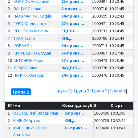
2
КОХТЮК Анастасія
25-прикз...
1000487
10:20:46
3
ВАЩУК Степан
6-прикз...
2000718
10:21:45
4
ПАЛАМАРЧУК Софія
94-прикз...
2000699
10:22:43
5
ГУРО Олександр
27-прикз ...
1000471
10:23:45
6
РЕШЕТНЯК Максим
ГЦПОС...
2000732
10:24:45
7
ТКАЧ Павло
КНЦ...
2000706
10:25:44
8
КОВАЧ Ян
94-прикз...
2000713
10:26:45
9
КИРИЛЕНКО Богдан
26-прикз...
1000467
10:27:45
10
АНТОНЮК Марк
27-прикз ...
1000473
10:28:46
11
ДЕМЧУК Ілля
НАДПСУ...
2000726
10:29:46
12
ПАНЧУК Олексій
24-прикз...
1000476
10:30:45
Група 1
|
Група 2
|
Група 3
|
Група 4
|
Група 2
№
Імя
Команда,клуб
SI
Старт
1
ОХОТСЬКИЙ Владислав
2-прикз...
1000486
10:31:45
2
НІЖНИК Артем
КНЦ...
2000729
10:32:44
3
МИРОШНИЧЕНКО
17-прикз ...
1000480
10:33:47
Анатолій