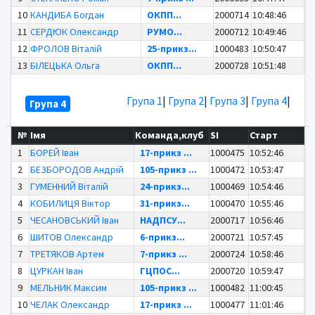
10
КАНДИБА Богдан
ОКПП...
2000714
10:48:46
11
СЕРДЮК Олександр
РУМО...
2000712
10:49:46
12
ФРОЛОВ Віталій
25-прикз...
1000483
10:50:47
13
БІЛЕЦЬКА Ольга
ОКПП...
2000728
10:51:48
Група 1
|
Група 2
|
Група 3
|
Група 4
|
Група 4
№
Імя
Команда,клуб
SI
Старт
1
БОРЕЙ Іван
17-прикз ...
1000475
10:52:46
2
БЕЗБОРОДОВ Андрій
105-прикз ...
1000472
10:53:47
3
ГУМЕННИЙ Віталій
24-прикз...
1000469
10:54:46
4
КОБИЛИЦЯ Віктор
31-прикз...
1000470
10:55:46
5
ЧЕСАНОВСЬКИЙ Іван
НАДПСУ...
2000717
10:56:46
6
ШИТОВ Олександр
6-прикз...
2000721
10:57:45
7
ТРЕТЯКОВ Артем
7-прикз ...
2000724
10:58:46
8
ЦУРКАН Іван
ГЦПОС...
2000720
10:59:47
9
МЕЛЬНИК Максим
105-прикз ...
1000482
11:00:45
10
ЧЕЛАК Олександр
17-прикз ...
1000477
11:01:46