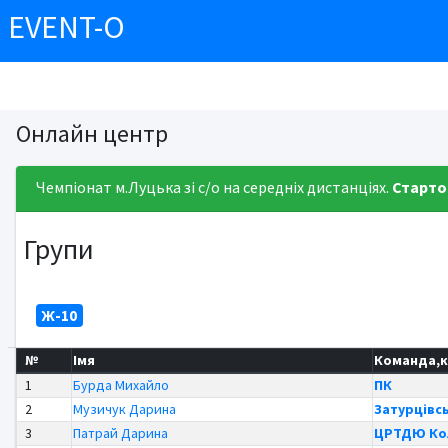
EVENT-O
Онлайн центр
Чемпіонат м.Луцька зі с/о на середніх дистанціях.
Старто
Групи
Ж-10
№
Імя
Команда,к
1
Бурда Михайло
ПК
2
Музичук Дарина
Затурцівсь
3
Патрай Дарина
ЦРТДЮ Кол