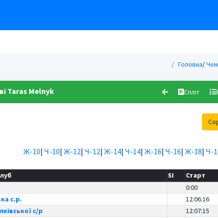
Головна
/
Чем
ві
Taras Melnyk
Спліт
Со
Ж-10
|
Ч-10
|
Ж-12
|
Ч-12
|
Ж-14
|
Ч-14
|
Ж-16
|
Ч-16
|
Ж-18
|
Ч-1
луб
SI
Старт
0:00
ка с.р.
12:06:16
ківської с/р
12:07:15