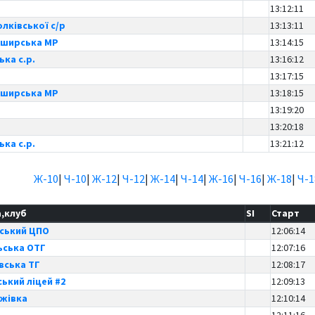
13:12:11
лківської с/р
13:13:11
аширська МР
13:14:15
ька с.р.
13:16:12
13:17:15
аширська МР
13:18:15
13:19:20
13:20:18
ька с.р.
13:21:12
Ж-10
|
Ч-10
|
Ж-12
|
Ч-12
|
Ж-14
|
Ч-14
|
Ж-16
|
Ч-16
|
Ж-18
|
Ч-1
,клуб
SI
Старт
вський ЦПО
12:06:14
ська ОТГ
12:07:16
вська ТГ
12:08:17
ський ліцей #2
12:09:13
ижівка
12:10:14