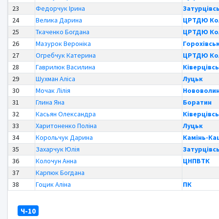
23
Федорчук Ірина
Затурцівсь
24
Велика Дарина
ЦРТДЮ Кол
25
Ткаченко Богдана
ЦРТДЮ Кол
26
Мазурок Вероніка
Горохівсь
27
Огребчук Катерина
ЦРТДЮ Кол
28
Гаврилюк Василина
Ківерцівс
29
Шухман Аліса
Луцьк
30
Мочак Лілія
Нововолин
31
Глина Яна
Боратин
32
Касьян Олександра
Ківерцівс
33
Харитоненко Поліна
Луцьк
34
Корольчук Дарина
Камінь-Ка
35
Захарчук Юлія
Затурцівсь
36
Колочун Анна
ЦНПВТК
37
Карпюк Богдана
38
Гоцик Аліна
ПК
Ч-10