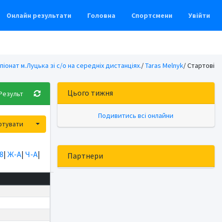
Онлайн результати
Головна
Спортсмени
Увійти
піонат м.Луцька зі с/о на середніх дистанціях.
/
Taras Melnyk
/ Стартові
Цього тижня
Результ
Подивитись всі онлайни
Toggle Dropdown
ртувати
8
|
Ж-А
|
Ч-А
|
Партнери