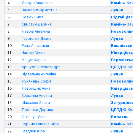
4
Лагода Анастасія
Камінь-Ка
5
Паскевич Христина
Луцьк
6
Козюк Емма
Підгайцівс
7
Свистун Дарина
Камінь-Ка
8
Лаврів Ангеліна
Нововолин
9
Гаврилюк Дііана
Луцьк
10
Раца Анастасія
Вишнівськ
11
Наглюк Уляна
Ківерцівс
12
Міщук Каріна
Горохівсь
13
Аршулік Олександра
ЦРТДЮ Кол
14
Підвальна Ангеліна
Луцьк
15
Лукянець Софія
Нововолин
16
Лавришик Анна
Ківерцівс
17
Трошина Анетта
Луцьк
18
Шахраюк Злата
Затурцівсь
19
Терешко Дарина
ЦРТДЮ Кол
20
Степчук Ліля
Боратин
21
Курчик Олександра
Камінь-Ка
22
Гладчук Кіра
Луцьк