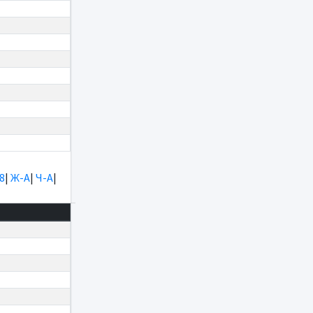
8
|
Ж-А
|
Ч-А
|