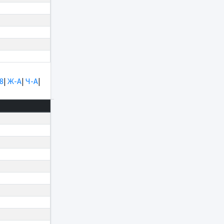
8
|
Ж-А
|
Ч-А
|