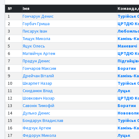
№
Імя
Команда,
1
Гончарук Денис
Турійськ 
2
Горбач Гриша
ЦРТДЮ Ко
3
Писарук Іван
Любомльс
4
Тищук Микола
Камінь-К
5
Яцук Олесь
Маневичі
6
Матвійчук Артем
ЦРТДЮ Ко
7
Прадун Денис
Підгайців
8
Гончаров Максим
Боратин
9
Дрейчан Віталій
Камінь-К
10
Шкарпет Назар
Турійськ 
11
Скиданюк Влад
Луцьк
12
Шовкович Назар
ЦРТДЮ Ко
13
Савонік Тимофій
Боратин
14
Дулько Денис
Нововоли
15
Бондарук Владислав
Турійськ 
16
Федчук Артем
Камінь-К
17
Федорук Микола
Луцьк