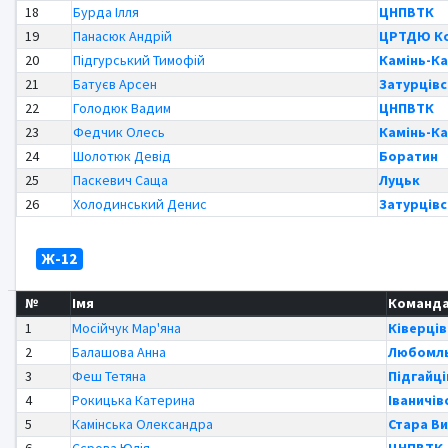
18
Бурда Ілля
ЦНПВТК
19
Панасюк Андрій
ЦРТДЮ Ко
20
Підгурський Тимофій
Камінь-К
21
Батуєв Арсен
Затурцівс
22
Голодюк Вадим
ЦНПВТК
23
Федчик Олесь
Камінь-К
24
Шолотюк Девід
Боратин
25
Паскевич Саща
Луцьк
26
Холодинський Денис
Затурцівс
Ж-12
№
Імя
Команда
1
Мосійчук Мар'яна
Ківерці
2
Балашова Анна
Любомль
3
Феш Тетяна
Підгайці
4
Рокицька Катерина
Іваничів
5
Камінська Олександра
Стара В