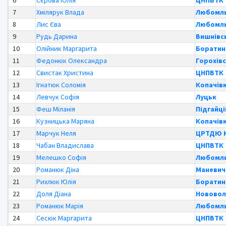
6
Сєрова Юлія
ЦНПВТК
7
Хмілярук Влада
Любомль
8
Лис Єва
Любомль
9
Рудь Дарина
Вишнівс
10
Олійник Маргарита
Боратин
11
Федонюк Олександра
Горохівс
12
Свистак Христина
ЦНПВТК
13
Ігнатюк Соломія
Копачів
14
Левчук Софія
Луцьк
15
Феш Міланія
Підгайці
16
Кузницька Маряна
Копачів
17
Марчук Неля
ЦРТДЮ К
18
Чабан Владислава
ЦНПВТК
19
Мелешко Софія
Любомль
20
Романюк Діна
Маневич
21
Рихлюк Юлія
Боратин
22
Доля Діана
Нововол
23
Романюк Марія
Любомль
24
Сесюк Маргарита
ЦНПВТК