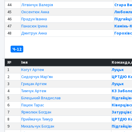
44
Літвінчук Валерія
Стара В
45
Оксентюк Анна
Любомль
46
Прадун Іванна
Підгайці
47
Панасюк Ірина
Камінь-
48
Дмитрук Анна
Горохівс
Ч-12
№
Імя
Команда,
1
Когут Артем
Луцьк
2
Сидорчук Мар'ян
ЦРТДЮ Ко
3
Грицан Артем
Луцьк
4
Тимчук Артем
КЗ Забол
5
Білецький Владислав
Підгайців
6
Пацюк Тарас
Ківерцівс
7
Ярмолюк Богдан
Затурцівс
8
Приймачук Тимур
ЦРТДЮ Ко
9
Михальчук Богдан
Підгайців