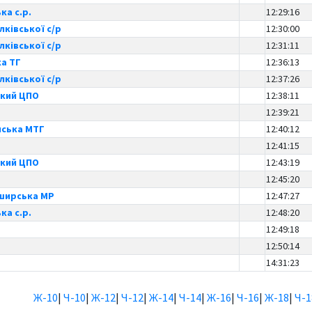
ка с.р.
12:29:16
ківської с/р
12:30:00
ківської с/р
12:31:11
ка ТГ
12:36:13
ківської с/р
12:37:26
ький ЦПО
12:38:11
12:39:21
ська МТГ
12:40:12
12:41:15
ький ЦПО
12:43:19
12:45:20
ширська МР
12:47:27
ка с.р.
12:48:20
12:49:18
12:50:14
14:31:23
Ж-10
|
Ч-10
|
Ж-12
|
Ч-12
|
Ж-14
|
Ч-14
|
Ж-16
|
Ч-16
|
Ж-18
|
Ч-1