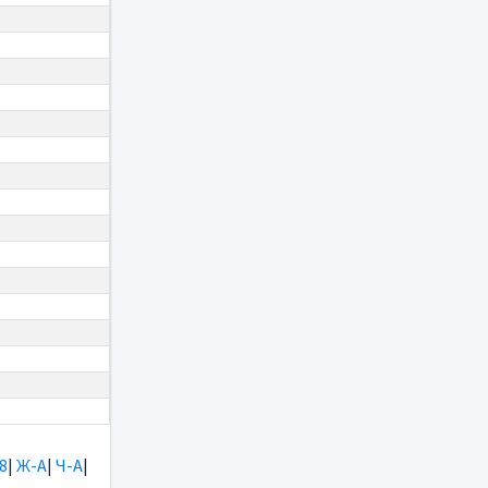
8
|
Ж-А
|
Ч-А
|