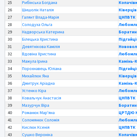
25
Рибінська Богдана
Копачів
26
Шишолік Наталія
Ківерці
27
Галянт Влада-Марія
ЦНПВТК
28
Солодуха Ольга
Любомль
29
Надворська Катерина
Боратин
30
Білецька Христина
Підгайці
31
Девятнікова Камілія
Нововол
32
Вдовіна Христина
Любомль
33
Мажула Ірина
Камінь-
34
Порохнавець Юліана
Підгайці
35
Михайлюк Яна
Ківерці
36
Дмитрук Аріадна
Камінь-
37
Устенко Кіра
Любомль
38
Ковальчук Анастасія
ЦНПВТК
39
Мазурчук Віра
Боратин
40
Романюк Мар'яна
ЦРТДЮ К
41
Соломянюк Соломія
Любомль
42
Кислюк Ксенія
ЦНПВТК
43
Сушко Вероніка
Копачів