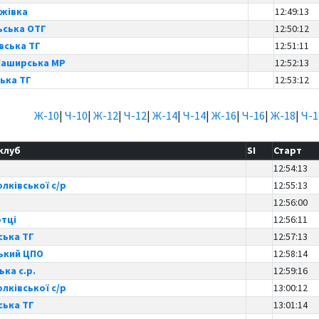
ижівка
12:49:13
ська ОТГ
12:50:12
вська ТГ
12:51:11
Каширська МР
12:52:13
ька ТГ
12:53:12
Ж-10
|
Ч-10
|
Ж-12
|
Ч-12
|
Ж-14
|
Ч-14
|
Ж-16
|
Ч-16
|
Ж-18
|
Ч-1
клуб
SI
Старт
12:54:13
лківської с/р
12:55:13
12:56:00
отці
12:56:11
ська ТГ
12:57:13
ький ЦПО
12:58:14
ька с.р.
12:59:16
лківської с/р
13:00:12
ська ТГ
13:01:14