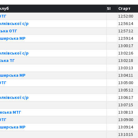
клуб
SI
Старт
ОТГ
12:52:00
лківської с/р
12:56:14
ька ОТГ
12:57:12
аширська МР
12:59:14
13:00:17
лківської с/р
13:02:16
ська ТГ
13:02:18
13:03:13
аширська МР
13:04:11
ОТГ
13:05:00
13:05:12
лківської с/р
13:06:17
13:07:15
нська МТГ
13:08:13
ОТГ
13:09:00
аширська МР
13:09:14
13:10:15