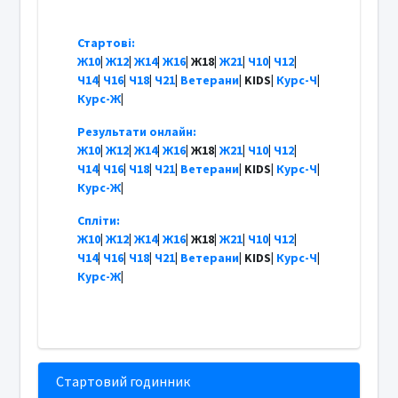
Стартові:
Ж10
|
Ж12
|
Ж14
|
Ж16
| Ж18|
Ж21
|
Ч10
|
Ч12
|
Ч14
|
Ч16
|
Ч18
|
Ч21
|
Ветерани
| KIDS|
Курс-Ч
|
Курс-Ж
|
Результати онлайн:
Ж10
|
Ж12
|
Ж14
|
Ж16
| Ж18|
Ж21
|
Ч10
|
Ч12
|
Ч14
|
Ч16
|
Ч18
|
Ч21
|
Ветерани
| KIDS|
Курс-Ч
|
Курс-Ж
|
Спліти:
Ж10
|
Ж12
|
Ж14
|
Ж16
| Ж18|
Ж21
|
Ч10
|
Ч12
|
Ч14
|
Ч16
|
Ч18
|
Ч21
|
Ветерани
| KIDS|
Курс-Ч
|
Курс-Ж
|
Стартовий годинник