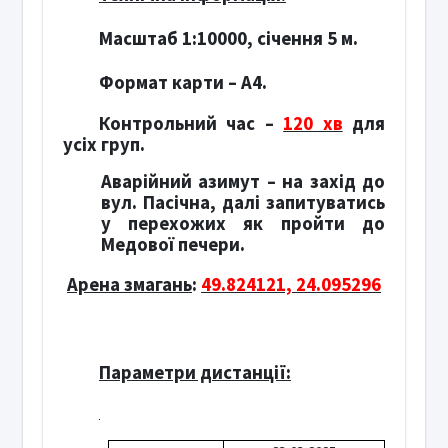
Масштаб 1:10000, січення 5 м.
Формат карти –
А4.
Контрольний час –
120 хв
для
усіх груп.
Аварійний азимут – на захід до
вул. Пасічна, далі запитуватись
у перехожих як пройти до
Медової печери.
Арена змагань
:
49.824121, 24.095296
Параметри дистанції: