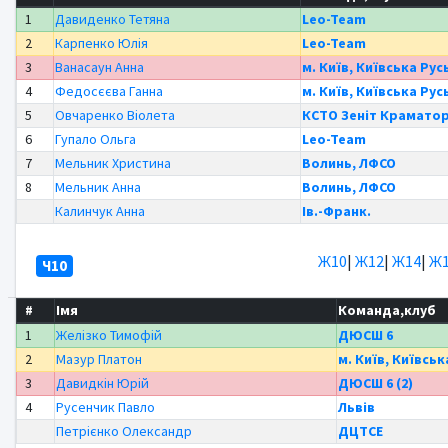
1
Давиденко Тетяна
Leo-Team
2
Карпенко Юлія
Leo-Team
3
Ванасаун Анна
м. Київ, Київська Рус
4
Федосєєва Ганна
м. Київ, Київська Рус
5
Овчаренко Віолета
КСТО Зеніт Крамато
6
Гупало Ольга
Leo-Team
7
Мельник Христина
Волинь, ЛФСО
8
Мельник Анна
Волинь, ЛФСО
Калинчук Анна
Ів.-Франк.
Ж10
|
Ж12
|
Ж14
|
Ж1
Ч10
#
Імя
Команда,клуб
1
Желізко Тимофій
ДЮСШ 6
2
Мазур Платон
м. Київ, Київськ
3
Давидкін Юрій
ДЮСШ 6 (2)
4
Русенчик Павло
Львів
Петрієнко Олександр
ДЦТСЕ