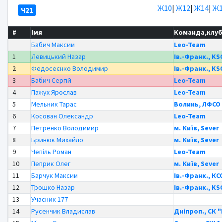
Ж10
|
Ж12
|
Ж14
|
Ж1
Ч21
#
Імя
Команда,клу
Бабич Максим
Leo-Team
1
Левицький Назар
Ів.-Франк., KS
2
Федосеєнко Володимир
Ів.-Франк., KS
3
Бабич Сергій
Leo-Team
4
Пажух Ярослав
Leo-Team
5
Мельник Тарас
Волинь, ЛФСО
6
Косован Олександр
Leo-Team
7
Петренко Володимир
м. Київ, Sever
8
Бринюк Михайло
м. Київ, Sever
9
Чепіль Роман
Leo-Team
10
Пеприк Олег
м. Київ, Sever
11
Барчук Максим
Ів.-Франк., К
12
Трошко Назар
Ів.-Франк., KS
13
Учасник 177
14
Русенчик Владислав
Дніпроп., СК 