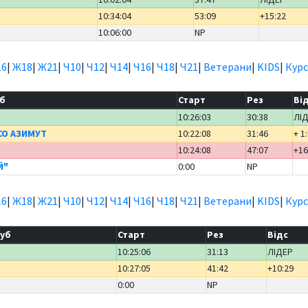
10:34:04
53:09
+15:22
10:06:00
NP
6
|
Ж18
|
Ж21
|
Ч10
|
Ч12
|
Ч14
|
Ч16
|
Ч18
|
Ч21
|
Ветерани
|
KIDS
|
Курс
б
Старт
Рез
Ві
10:26:03
30:38
ЛІ
КСО АЗИМУТ
10:22:08
31:46
+ 1
10:24:08
47:07
+16
Й"
0:00
NP
6
|
Ж18
|
Ж21
|
Ч10
|
Ч12
|
Ч14
|
Ч16
|
Ч18
|
Ч21
|
Ветерани
|
KIDS
|
Курс
уб
Старт
Рез
Відс
10:25:06
31:13
ЛІДЕР
10:27:05
41:42
+10:29
0:00
NP