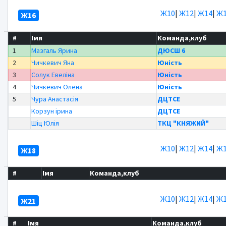
Ж10
|
Ж12
|
Ж14
|
Ж1
Ж16
#
Імя
Команда,клуб
1
Мазгаль Ярина
ДЮСШ 6
2
Чичкевич Яна
Юність
3
Солук Евеліна
Юність
4
Чичкевич Олена
Юність
5
Чура Анастасія
ДЦТСЕ
Корзун ірина
ДЦТСЕ
Шіц Юлія
ТКЦ "КНЯЖИЙ"
Ж10
|
Ж12
|
Ж14
|
Ж1
Ж18
#
Імя
Команда,клуб
Ж10
|
Ж12
|
Ж14
|
Ж1
Ж21
#
Імя
Команда,клуб