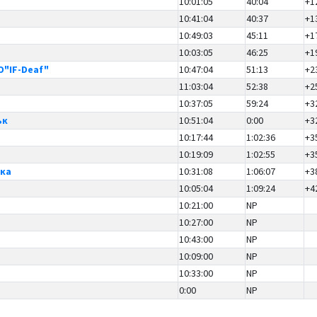
10:01:05
40:04
+1
10:41:04
40:37
+1
10:49:03
45:11
+1
10:03:05
46:25
+1
O"IF-Deaf"
10:47:04
51:13
+2
11:03:04
52:38
+2
10:37:05
59:24
+3
ьк
10:51:04
0:00
+3
10:17:44
1:02:36
+3
10:19:09
1:02:55
+3
ка
10:31:08
1:06:07
+3
10:05:04
1:09:24
+4
10:21:00
NP
10:27:00
NP
10:43:00
NP
10:09:00
NP
10:33:00
NP
0:00
NP