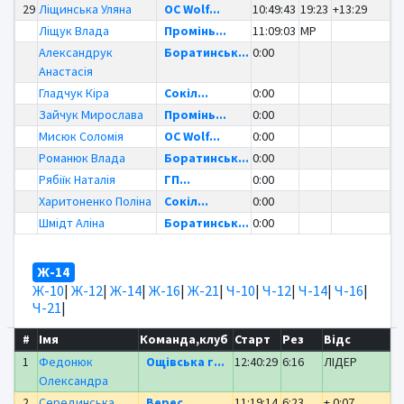
29
Ліщинська Уляна
OC Wolf...
10:49:43
19:23
+13:29
Ліщук Влада
Промінь...
11:09:03
MP
Александрук
Боратинськ...
0:00
Анастасія
Гладчук Кіра
Сокіл...
0:00
Зайчук Мирослава
Промінь...
0:00
Мисюк Соломія
OC Wolf...
0:00
Романюк Влада
Боратинськ...
0:00
Рябіїк Наталія
ГП...
0:00
Харитоненко Поліна
Сокіл...
0:00
Шмідт Аліна
Боратинськ...
0:00
Ж-14
Ж-10
|
Ж-12
|
Ж-14
|
Ж-16
|
Ж-21
|
Ч-10
|
Ч-12
|
Ч-14
|
Ч-16
|
Ч-21
|
#
Імя
Команда,клуб
Старт
Рез
Відс
1
Федонюк
Ощівська г...
12:40:29
6:16
ЛІДЕР
Олександра
2
Серединська
Верес...
11:19:14
6:23
+ 0:07