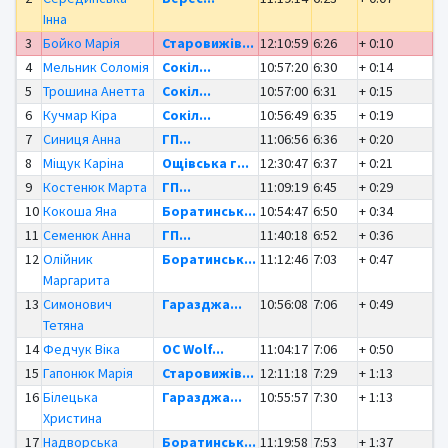
Інна
3
Бойко Марія
Старовижів...
12:10:59
6:26
+ 0:10
4
Мельник Соломія
Сокіл...
10:57:20
6:30
+ 0:14
5
Трошина Анетта
Сокіл...
10:57:00
6:31
+ 0:15
6
Кучмар Кіра
Сокіл...
10:56:49
6:35
+ 0:19
7
Синиця Анна
ГП...
11:06:56
6:36
+ 0:20
8
Міщук Каріна
Ощівська г...
12:30:47
6:37
+ 0:21
9
Костенюк Марта
ГП...
11:09:19
6:45
+ 0:29
10
Кокоша Яна
Боратинськ...
10:54:47
6:50
+ 0:34
11
Семенюк Анна
ГП...
11:40:18
6:52
+ 0:36
12
Олійник
Боратинськ...
11:12:46
7:03
+ 0:47
Маргарита
13
Симонович
Гаразджа...
10:56:08
7:06
+ 0:49
Тетяна
14
Федчук Віка
OC Wolf...
11:04:17
7:06
+ 0:50
15
Гапонюк Марія
Старовижів...
12:11:18
7:29
+ 1:13
16
Білецька
Гаразджа...
10:55:57
7:30
+ 1:13
Христина
17
Надворська
Боратинськ...
11:19:58
7:53
+ 1:37