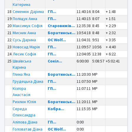
Катерина
18
Семенюк Дарина
ГП...
11:40:16
8:04
+ 1:48
19
Поліщук Анна
ГП...
11:40:15
8:07
+ 1:51
20
Максимук Софія
Старовижів...
12:35:38
8:45
+ 2:29
21
Мисник Анна
Боратинськ...
10:54:18
8:48
+ 2:32
22
Сусь Дарина
OC Wolf...
11:04:31
9:51
+ 3:35
23
Новосад Марія
ГП...
11:09:57
10:56
+ 4:40
24
Лесик Софія
ГП...
12:04:05
12:38
+ 6:22
25
Шваївська
Сокіл...
6:00:00
5:08:57
+5:02:41
Карина
Глина Яна
Боратинськ...
11:20:30
MP
Грудецька Діана
ГП...
11:07:50
MP
Кізгора
ГП...
11:07:11
MP
Анастасія
Рихлюк Юлія
Боратинськ...
11:20:11
MP
Середа
Кобра...
11:15:35
MP
Олександра
Аліпова Діана
ГП...
0:00
Головатав Діана
OC Wolf...
0:00