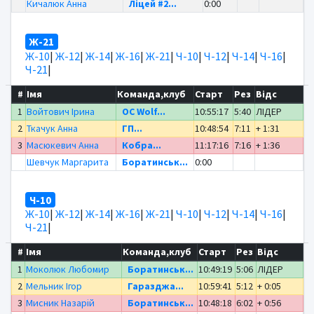
Кичалюк Анна
Ліцей #2...
0:00
Ж-21
Ж-10
|
Ж-12
|
Ж-14
|
Ж-16
|
Ж-21
|
Ч-10
|
Ч-12
|
Ч-14
|
Ч-16
|
Ч-21
|
#
Імя
Команда,клуб
Старт
Рез
Відс
1
Войтович Ірина
OC Wolf...
10:55:17
5:40
ЛІДЕР
2
Ткачук Анна
ГП...
10:48:54
7:11
+ 1:31
3
Масюкевич Анна
Кобра...
11:17:16
7:16
+ 1:36
Шевчук Маргарита
Боратинськ...
0:00
Ч-10
Ж-10
|
Ж-12
|
Ж-14
|
Ж-16
|
Ж-21
|
Ч-10
|
Ч-12
|
Ч-14
|
Ч-16
|
Ч-21
|
#
Імя
Команда,клуб
Старт
Рез
Відс
1
Моколюк Любомир
Боратинськ...
10:49:19
5:06
ЛІДЕР
2
Мельник Ігор
Гаразджа...
10:59:41
5:12
+ 0:05
3
Мисник Назарій
Боратинськ...
10:48:18
6:02
+ 0:56