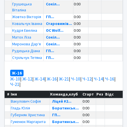
Грушецька
Сокіл...
0:00
Віталіна
Жовтко Вікторія
ГП...
0:00
Ковальчук Іванна
Старовижів...
0:00
Кудря Евеліна
OC Wolf...
0:00
Матох Ліза
Сокіл...
0:00
Миронова Дар‘я
Сокіл...
0:00
Рудецька Діана
ГП...
0:00
Стрільчук Тетяна
ГП...
0:00
Ж-16
Ж-10
|
Ж-12
|
Ж-14
|
Ж-16
|
Ж-21
|
Ч-10
|
Ч-12
|
Ч-14
|
Ч-16
|
Ч-21
|
#
Імя
Команда,клуб
Старт
Рез
Відс
Вакулович Софія
Ліцей #2...
0:00
Гладь Юлія
Боратинськ...
0:00
Губерняк Христина
ГП...
0:00
Гуменюк Маргарита
Боратинськ...
0:00