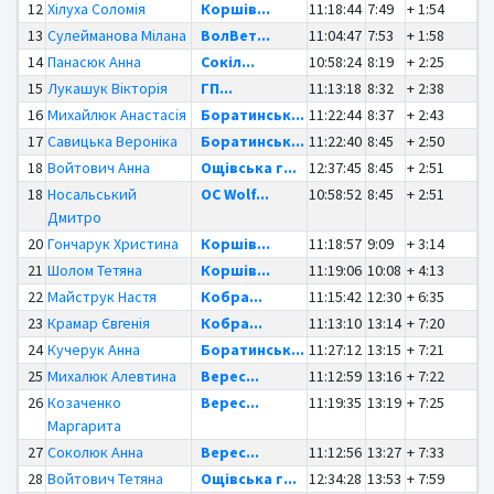
12
Хілуха Соломія
Коршів...
11:18:44
7:49
+ 1:54
13
Сулейманова Мілана
ВолВет...
11:04:47
7:53
+ 1:58
14
Панасюк Анна
Сокіл...
10:58:24
8:19
+ 2:25
15
Лукашук Вікторія
ГП...
11:13:18
8:32
+ 2:38
16
Михайлюк Анастасія
Боратинськ...
11:22:44
8:37
+ 2:43
17
Савицька Вероніка
Боратинськ...
11:22:40
8:45
+ 2:50
18
Войтович Анна
Ощівська г...
12:37:45
8:45
+ 2:51
18
Носальський
OC Wolf...
10:58:52
8:45
+ 2:51
Дмитро
20
Гончарук Христина
Коршів...
11:18:57
9:09
+ 3:14
21
Шолом Тетяна
Коршів...
11:19:06
10:08
+ 4:13
22
Майструк Настя
Кобра...
11:15:42
12:30
+ 6:35
23
Крамар Євгенія
Кобра...
11:13:10
13:14
+ 7:20
24
Кучерук Анна
Боратинськ...
11:27:12
13:15
+ 7:21
25
Михалюк Алевтина
Верес...
11:12:59
13:16
+ 7:22
26
Козаченко
Верес...
11:19:35
13:19
+ 7:25
Маргарита
27
Соколюк Анна
Верес...
11:12:56
13:27
+ 7:33
28
Войтович Тетяна
Ощівська г...
12:34:28
13:53
+ 7:59