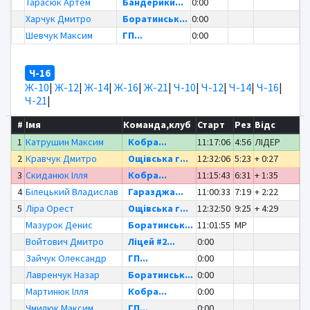
Тарасюк Артем
Бандерики...
0:00
Харчук Дмитро
Боратинськ...
0:00
Шевчук Максим
ГП...
0:00
Ч-16
Ж-10
|
Ж-12
|
Ж-14
|
Ж-16
|
Ж-21
|
Ч-10
|
Ч-12
|
Ч-14
|
Ч-16
|
Ч-21
|
#
Імя
Команда,клуб
Старт
Рез
Відс
1
Катрушин Максим
Кобра...
11:17:06
4:56
ЛІДЕР
2
Кравчук Дмитро
Ощівська г...
12:32:06
5:23
+ 0:27
3
Скиданюк Ілля
Кобра...
11:15:43
6:31
+ 1:35
4
Білецький Владислав
Гаразджа...
11:00:33
7:19
+ 2:22
5
Ліра Орест
Ощівська г...
12:32:50
9:25
+ 4:29
Мазурок Денис
Боратинськ...
11:01:55
MP
Войтович Дмитро
Ліцей #2...
0:00
Зайчук Олександр
ГП...
0:00
Лавренчук Назар
Боратинськ...
0:00
Мартинюк Ілля
Кобра...
0:00
Чмилюк Максим
ГП...
0:00