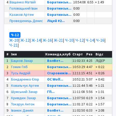
4
Ващенко Матвій
Боратинськ...
10:54:08
6:55
+ 1:49
Головацький Іван
Боратинськ...
0:00
Казаков Артем
Боратинськ...
0:00
Проведенець Денис
Ліцей #2...
0:00
Ч-12
Ж-10
|
Ж-12
|
Ж-14
|
Ж-16
|
Ж-21
|
Ч-10
|
Ч-12
|
Ч-14
|
Ч-16
|
Ч-21
|
#
Імя
Команда,клуб
Старт
Рез
Відс
1
Бацков Захар
ВолВет...
11:02:33
4:25
ЛІДЕР
2
Гожик Гліб
Боратинськ...
10:53:29
4:47
+ 0:22
3
Тусь Андрій
Старовижів...
12:11:15
4:51
+ 0:26
4
Бондаренко Єгор
OC Wolf...
10:52:21
5:07
+ 0:42
5
Ковальчук Артем
Боратинськ...
11:21:44
5:46
+ 1:21
6
Шумський Захар
ГП...
11:11:08
5:56
+ 1:31
7
Кривдюк Захар
Боратинськ...
12:07:50
6:19
+ 1:54
8
Токарук Антон
Боратинськ...
11:01:27
6:22
+ 1:57
9
Іванюк Даниїл
ВолВет...
11:02:50
6:33
+ 2:08