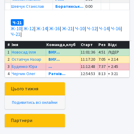
Шевчук Станіслав
Боратинськ...
0:00
Ч-21
Ж-10
|
Ж-12
|
Ж-14
|
Ж-16
|
Ж-21
|
Ч-10
|
Ч-12
|
Ч-14
|
Ч-16
|
Ч-21
|
#
Імя
Команда,клуб
Старт
Рез
Відс
1
Новосад Ілля
ВНУ...
11:01:36
4:51
ЛІДЕР
2
Остапчук Назар
ВНУ...
11:17:20
7:05
+ 2:14
3
Буденко Юра
...
11:12:48
7:37
+ 2:45
4
Черчик Олег
Ратнів...
12:54:53
8:13
+ 3:21
Цього тижня
Подивитись всі онлайни
Партнери