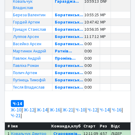
Ковальчук
Гаразджа...
10:59:13
DNF
Владислав
Береза Валентин
Боратинськ...
10:55:25
MP
Гордей Артем
Боратинськ...
10:47:42
MP
Грищук Станіслав
Боратинськ...
10:56:35
MP
Луппов Арсен
Боратинськ...
11:17:12
MP
Васейко Арсен
Боратинськ...
0:00
Мартинюк Андрій
Ратнів...
0:00
Павлюк Андрій
Промінь...
0:00
Павліха Роман
Боратинськ...
0:00
Полич Артем
Боратинськ...
0:00
Пугінець Тимофій
Боратинськ...
0:00
Тесля Владислав
Боратинськ...
0:00
Ч-14
Ж-10
|
Ж-12
|
Ж-14
|
Ж-16
|
Ж-21
|
Ч-10
|
Ч-12
|
Ч-14
|
Ч-16
|
Ч-21
|
#
Імя
Команда,клуб
Старт
Рез
Відс
1
Ковальчук Дмитро
Старовижів...
12:11:09
4:57
ЛІДЕР