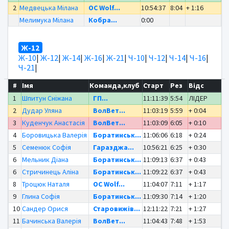
2
Медвецька Мілана
OC Wolf...
10:54:37
8:04
+ 1:16
Мелимука Мілана
Кобра...
0:00
Ж-12
Ж-10
|
Ж-12
|
Ж-14
|
Ж-16
|
Ж-21
|
Ч-10
|
Ч-12
|
Ч-14
|
Ч-16
|
Ч-21
|
#
Імя
Команда,клуб
Старт
Рез
Відс
1
Шпитун Сніжана
ГП...
11:11:39
5:54
ЛІДЕР
2
Дудар Уляна
ВолВет...
11:03:19
5:59
+ 0:04
3
Куденчук Анастасія
ВолВет...
11:03:09
6:05
+ 0:10
4
Боровицька Валерія
Боратинськ...
11:06:06
6:18
+ 0:24
5
Семенюк Софія
Гаразджа...
10:56:21
6:25
+ 0:30
6
Мельник Діана
Боратинськ...
11:09:13
6:37
+ 0:43
6
Стричинець Аліна
Боратинськ...
11:09:22
6:37
+ 0:43
8
Троцюк Наталя
OC Wolf...
11:04:07
7:11
+ 1:17
9
Глина Софія
Боратинськ...
11:09:30
7:14
+ 1:20
10
Сандер Орися
Старовижів...
12:11:22
7:21
+ 1:27
11
Бачинська Валерія
ВолВет...
11:04:43
7:48
+ 1:53