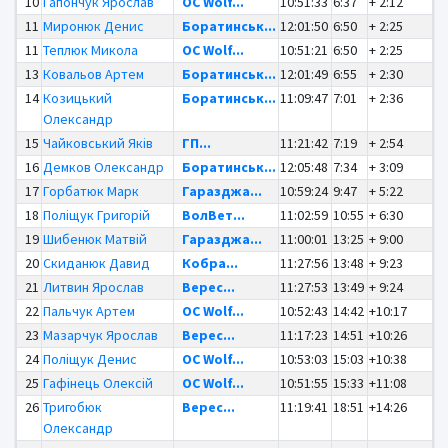
10
Гапончук Ярослав
OC Wolf...
10:51:33
6:37
+ 2:12
11
Миронюк Денис
Боратинськ...
12:01:50
6:50
+ 2:25
11
Теплюк Микола
OC Wolf...
10:51:21
6:50
+ 2:25
13
Ковальов Артем
Боратинськ...
12:01:49
6:55
+ 2:30
14
Козицький
Боратинськ...
11:09:47
7:01
+ 2:36
Олександр
15
Чайковський Яків
ГП...
11:21:42
7:19
+ 2:54
16
Демков Олександр
Боратинськ...
12:05:48
7:34
+ 3:09
17
Горбатюк Марк
Гаразджа...
10:59:24
9:47
+ 5:22
18
Поліщук Григорій
ВолВет...
11:02:59
10:55
+ 6:30
19
Шибенюк Матвій
Гаразджа...
11:00:01
13:25
+ 9:00
20
Скиданюк Давид
Кобра...
11:27:56
13:48
+ 9:23
21
Литвин Ярослав
Верес...
11:27:53
13:49
+ 9:24
22
Пальчук Артем
OC Wolf...
10:52:43
14:42
+10:17
23
Мазарчук Ярослав
Верес...
11:17:23
14:51
+10:26
24
Поліщук Денис
OC Wolf...
10:53:03
15:03
+10:38
25
Гафінець Олексій
OC Wolf...
10:51:55
15:33
+11:08
26
Тригобюк
Верес...
11:19:41
18:51
+14:26
Олександр