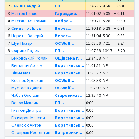
2
Синиця Андрій
ГП...
11:26:35
4:58
+ 0:01
3
Матіюк Павло
Гаразджа...
11:01:02
5:09
+ 0:11
4
Масюкевич Роман
Кобра...
11:30:21
5:28
+ 0:30
5
Скиданюк Влад
Верес...
11:30:18
5:28
+ 0:31
6
Неретін Валерій
Верес...
11:31:04
5:30
+ 0:33
7
Шум Назар
OC Wolf...
11:03:58
7:21
+ 2:24
8
Фарина Вадим
ГП...
11:07:38
10:17
+ 5:20
Биковський Роман
Ощівська г...
12:34:58
MP
Бишевич Артем
Боратинськ...
11:01:51
MP
Зімич Ілля
Боратинськ...
10:55:22
MP
Костюк Ярослав
OC Wolf...
11:03:33
MP
Мустафа Давид
OC Wolf...
11:02:07
MP
Чабан Олексій
Старовижів...
12:35:40
MP
Волох Максим
ГП...
0:00
Гнатюк Дмитро
Боратинськ...
0:00
Гончаров Максим
Боратинськ...
0:00
Олексюк Антон
Боратинськ...
0:00
Онопріяк Костянтин
Бандерики...
0:00